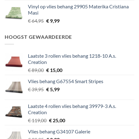
prijs
prijs
Vinyl op vlies behang 29905 Materika Cristiana
was:
is:
Masi
€ 64,95.
€ 9,99.
Oorspronkelijke
Huidige
€
64,95
€
9,99
prijs
prijs
was:
is:
HOOGST GEWAARDEERDE
€ 64,95.
€ 9,99.
Laatste 3 rollen vlies behang 1218-10 A.s.
Creation
Oorspronkelijke
Huidige
€
89,00
€
15,00
prijs
prijs
Vlies behang G67554 Smart Stripes
was:
is:
Oorspronkelijke
Huidige
€
39,95
€ 89,00.
€
5,99
€ 15,00.
prijs
prijs
was:
is:
Laatste 4 rollen vlies behang 39979-3 A.s.
€ 39,95.
€ 5,99.
Creation
Oorspronkelijke
Huidige
€
119,00
€
25,00
prijs
prijs
Vlies behang G34107 Galerie
was:
is: