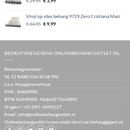
Oorspronkelijke
Huidige
€
29,95
€
€ 119,00.
3,99
€ 25,00.
prijs
prijs
was:
is:
Vinyl op vlies behang 9729 Zero Cristiana Masi
€ 29,95.
€ 3,99.
Oorspronkelijke
Huidige
€
64,95
€
9,99
prijs
prijs
was:
is:
€ 64,95.
€ 9,99.
BEDRIJFSGEGEVENS ONLINEBEHANGOUTLET.NL
Rekeningnummer :
NL 52 RABO 014 8118 992
t.n.v. Koopjesavontuur.
KVK : 84600985
BTW NUMMER : NL863275643B01
Vragen ? +31
085-4000127
Email : info@onlinebehangoutlet.nl
Onlinebehangoutlet is een onderdeel van
behanggigant.nl