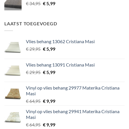
Oorspronkelijke
Huidige
€
34,95
€
5,99
prijs
prijs
was:
is:
€ 34,95.
€ 5,99.
LAATST TOEGEVOEGD
Vlies behang 13062 Cristiana Masi
Oorspronkelijke
Huidige
€
29,95
€
5,99
prijs
prijs
was:
is:
Vlies behang 13091 Cristiana Masi
€ 29,95.
€ 5,99.
Oorspronkelijke
Huidige
€
29,95
€
5,99
prijs
prijs
was:
is:
Vinyl op vlies behang 29977 Materika Cristiana
€ 29,95.
€ 5,99.
Masi
Oorspronkelijke
Huidige
€
64,95
€
9,99
prijs
prijs
Vinyl op vlies behang 29941 Materika Cristiana
was:
is:
Masi
€ 64,95.
€ 9,99.
Oorspronkelijke
Huidige
€
64,95
€
9,99