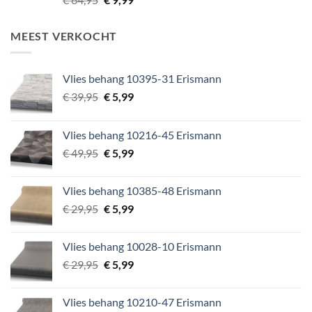
prijs
prijs
was:
is:
MEEST VERKOCHT
€ 64,95.
€ 9,99.
Vlies behang 10395-31 Erismann
Oorspronkelijke
Huidige
€
39,95
€
5,99
prijs
prijs
was:
is:
Vlies behang 10216-45 Erismann
€ 39,95.
€ 5,99.
Oorspronkelijke
Huidige
€
49,95
€
5,99
prijs
prijs
was:
is:
Vlies behang 10385-48 Erismann
€ 49,95.
€ 5,99.
Oorspronkelijke
Huidige
€
29,95
€
5,99
prijs
prijs
was:
is:
Vlies behang 10028-10 Erismann
€ 29,95.
€ 5,99.
Oorspronkelijke
Huidige
€
29,95
€
5,99
prijs
prijs
was:
is:
Vlies behang 10210-47 Erismann
€ 29,95.
€ 5,99.