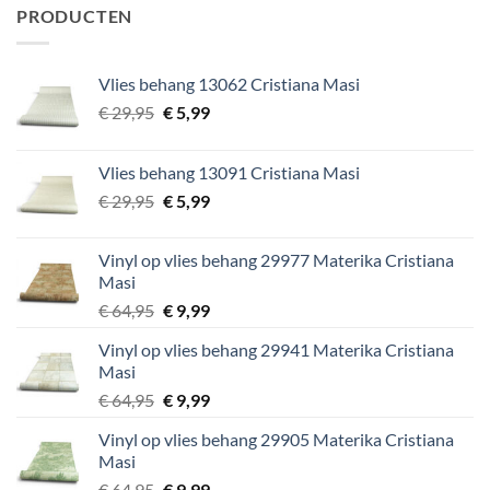
PRODUCTEN
Vlies behang 13062 Cristiana Masi
Oorspronkelijke
Huidige
€
29,95
€
5,99
prijs
prijs
was:
is:
Vlies behang 13091 Cristiana Masi
€ 29,95.
€ 5,99.
Oorspronkelijke
Huidige
€
29,95
€
5,99
prijs
prijs
was:
is:
Vinyl op vlies behang 29977 Materika Cristiana
€ 29,95.
€ 5,99.
Masi
Oorspronkelijke
Huidige
€
64,95
€
9,99
prijs
prijs
Vinyl op vlies behang 29941 Materika Cristiana
was:
is:
Masi
€ 64,95.
€ 9,99.
Oorspronkelijke
Huidige
€
64,95
€
9,99
prijs
prijs
Vinyl op vlies behang 29905 Materika Cristiana
was:
is:
Masi
€ 64,95.
€ 9,99.
Oorspronkelijke
Huidige
€
64,95
€
9,99