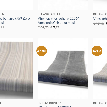
NEN !
BEHANG OUTLET
BEHANG O
ies behang 9759 Zero
Vinyl op vlies behang 22064
Vlies be
asi
Amazonia Cristiana Masi
€
49,95
p
spronkelijke
Huidige
Oorspronkelijke
Huidige
,99
€
64,95
€
9,99
js
prijs
prijs
prijs
:
is:
was:
is:
4,95.
€ 9,99.
€ 64,95.
€ 9,99.
Actie
Actie
Toevoegen
Toevoegen
aan
aan
verlanglijst
verlanglijst
LET
! NIEUW BINNEN !
BEHANG O