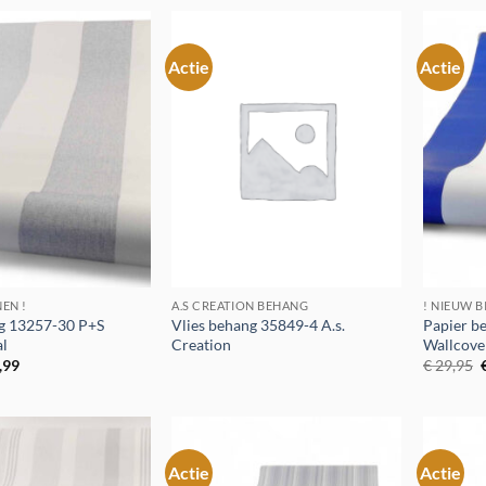
4,95.
€ 9,99.
€ 64,95.
€ 9,99.
Actie
Actie
Toevoegen
Toevoegen
aan
aan
verlanglijst
verlanglijst
NEN !
A.S CREATION BEHANG
! NIEUW B
ng 13257-30 P+S
Vlies behang 35849-4 A.s.
Papier b
al
Creation
Wallcove
spronkelijke
Huidige
,99
€
29,95
js
prijs
p
:
is:
9,95.
€ 5,99.
Actie
Actie
Toevoegen
Toevoegen