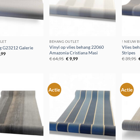
LET
BEHANG OUTLET
! NIEUW B
Vinyl op vlies behang 22060
Vlies be
g G23212 Galerie
Amazonia Cristiana Masi
Stripes
spronkelijke
Huidige
,99
js
prijs
Oorspronkelijke
Huidige
€
64,95
€
9,99
€
39,95
:
is:
prijs
prijs
p
9,95.
€ 5,99.
was:
is:
€ 64,95.
€ 9,99.
Actie
Actie
Toevoegen
Toevoegen
aan
aan
verlanglijst
verlanglijst