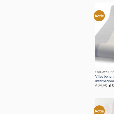
€ 6
Actie
! NIEUW BIN
Vlies beha
Internation
Oor
€
29,95
€
5
pri
was
€ 2
Actie