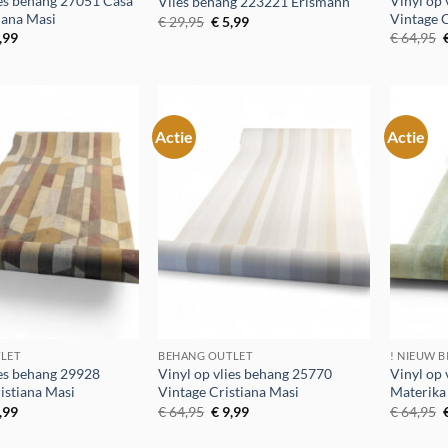
ies behang 27051 Casa
Vinyl op
Vlies behang 223221 Erismann
iana Masi
Vintage C
Oorspronkelijke
Huidige
€
29,95
€
5,99
prijs
prijs
spronkelijke
Huidige
,99
€
64,95
was:
is:
js
prijs
p
€ 29,95.
€ 5,99.
:
is:
4,95.
€ 9,99.
Actie
Actie
Toevoegen
Toevoegen
aan
aan
verlanglijst
verlanglijst
LET
BEHANG OUTLET
! NIEUW B
ies behang 29928
Vinyl op vlies behang 25770
Vinyl op
istiana Masi
Vintage Cristiana Masi
Materika
spronkelijke
Huidige
Oorspronkelijke
Huidige
,99
€
64,95
€
9,99
€
64,95
js
prijs
prijs
prijs
p
:
is:
was:
is: