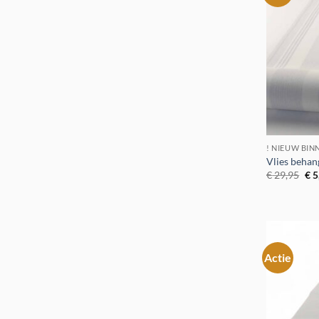
! NIEUW BIN
Vlies beha
Oor
€
29,95
€
5
pri
was
€ 2
Actie