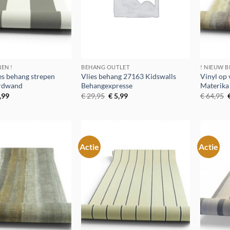
NEN !
BEHANG OUTLET
! NIEUW B
ies behang strepen
Vlies behang 27163 Kidswalls
Vinyl op
rdwand
Behangexpresse
Materika
spronkelijke
Huidige
Oorspronkelijke
Huidige
,99
€
29,95
€
5,99
€
64,95
js
prijs
prijs
prijs
p
:
is:
was:
is:
4,95.
€ 6,99.
€ 29,95.
€ 5,99.
Actie
Actie
Toevoegen
Toevoegen
aan
aan
verlanglijst
verlanglijst