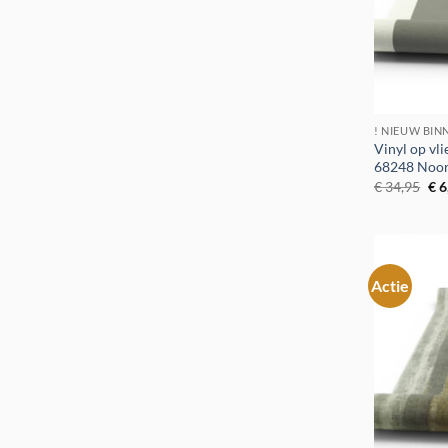
! NIEUW BIN
Vinyl op vl
68248 Noo
Oor
€
34,95
€
6
pri
was
€ 3
Actie