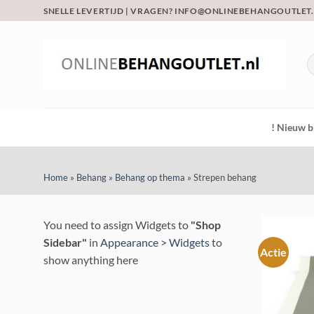
Ga
SNELLE LEVERTIJD | VRAGEN? INFO@ONLINEBEHANGOUTLET
naar
inhoud
Z
na
! Nieuw b
Home
»
Behang
»
Behang op thema
»
Strepen behang
You need to assign Widgets to
"Shop
Sidebar"
in
Appearance > Widgets
to
Actie
show anything here