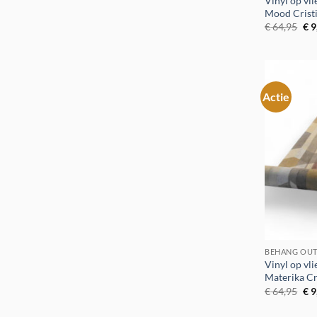
Vinyl op vl
Mood Crist
Oor
€
64,95
€
9
pri
was
€ 6
Actie
BEHANG OUT
Vinyl op vl
Materika Cr
Oor
€
64,95
€
9
pri
was