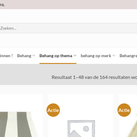
.NL
oeken
ar:
innen !
Behang
Behang op thema
behang op merk
Behangre
Resultaat 1–48 van de 164 resultaten w
Actie
Actie
Toevoegen
Toevoegen
aan
aan
verlanglijst
verlanglijst