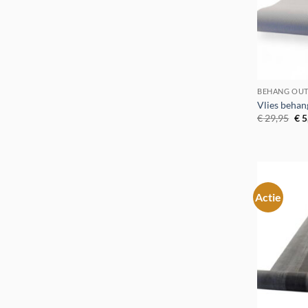
BEHANG OUT
Vlies behan
Oor
€
29,95
€
5
pri
was
€ 2
Actie