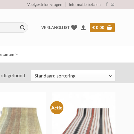
Veelgestelde vragen
Informatie betalen
VERLANGLIJST
€
0,00
stanten
ordt getoond
Actie
Toevoegen
Toevoegen
aan
aan
verlanglijst
verlanglijst