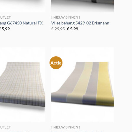
UTLET
! NIEUW BINNEN !
hang G67450 Natural FX
Vlies behang 5429-02 Erismann
Oorspronkelijke
Huidige
Oorspronkelijke
Huidige
€
5,99
€
29,95
€
5,99
rijs
prijs
prijs
prijs
was:
is:
was:
is:
€ 49,95.
€ 5,99.
€ 29,95.
€ 5,99.
Actie
Toevoegen
Toevoegen
aan
aan
verlanglijst
verlanglijst
UTLET
! NIEUW BINNEN !