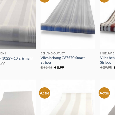
aan
aan
verlanglijst
verlanglijst
NEN !
BEHANG OUTLET
! NIEUW B
Vlies behang G67570 Smart
Vlies be
ng 10229-10 Erismann
Stripes
Stripes
spronkelijke
Huidige
,99
js
prijs
Oorspronkelijke
Huidige
€
39,95
€
5,99
€
39,95
:
is:
prijs
prijs
p
9,95.
€ 5,99.
was:
is:
€ 39,95.
€ 5,99.
Actie
Actie
Toevoegen
Toevoegen
aan
aan
verlanglijst
verlanglijst