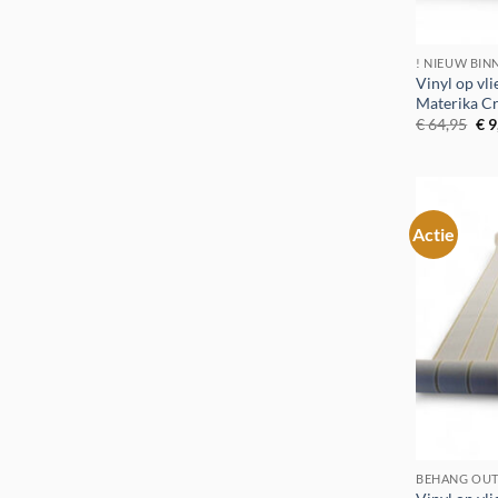
! NIEUW BIN
Vinyl op vl
Materika Cr
Oor
€
64,95
€
9
pri
was
€ 6
Actie
BEHANG OUT