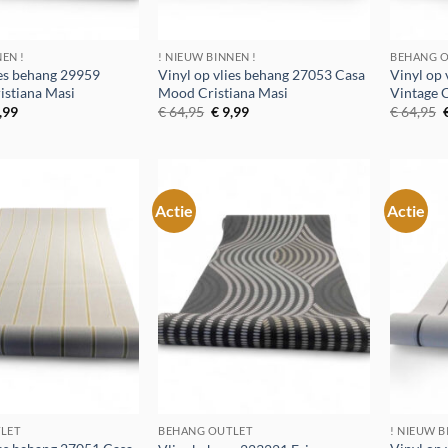
NEN !
! NIEUW BINNEN !
BEHANG O
ies behang 29959
Vinyl op vlies behang 27053 Casa
Vinyl op
istiana Masi
Mood Cristiana Masi
Vintage C
spronkelijke
Huidige
Oorspronkelijke
Huidige
,99
€
64,95
€
9,99
€
64,95
js
prijs
prijs
prijs
p
:
is:
was:
is:
4,95.
€ 9,99.
€ 64,95.
€ 9,99.
Actie
Actie
Toevoegen
Toevoegen
aan
aan
verlanglijst
verlanglijst
LET
BEHANG OUTLET
! NIEUW B