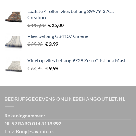
prijs
prijs
was:
is:
Laatste 4 rollen vlies behang 39979-3 A.s.
€ 39,95.
€ 5,99.
Creation
Oorspronkelijke
Huidige
€
119,00
€
25,00
prijs
prijs
Vlies behang G34107 Galerie
was:
is:
Oorspronkelijke
Huidige
€
29,95
€
€ 119,00.
3,99
€ 25,00.
prijs
prijs
was:
is:
Vinyl op vlies behang 9729 Zero Cristiana Masi
€ 29,95.
€ 3,99.
Oorspronkelijke
Huidige
€
64,95
€
9,99
prijs
prijs
was:
is:
€ 64,95.
€ 9,99.
BEDRIJFSGEGEVENS ONLINEBEHANGOUTLET.NL
Rekeningnummer :
NL 52 RABO 014 8118 992
t.n.v. Koopjesavontuur.