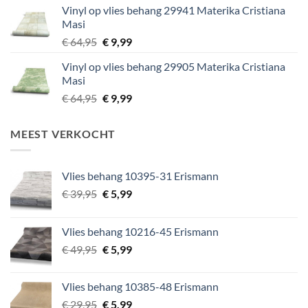
Vinyl op vlies behang 29941 Materika Cristiana
was:
is:
Masi
€ 64,95.
€ 9,99.
Oorspronkelijke
Huidige
€
64,95
€
9,99
prijs
prijs
Vinyl op vlies behang 29905 Materika Cristiana
was:
is:
Masi
€ 64,95.
€ 9,99.
Oorspronkelijke
Huidige
€
64,95
€
9,99
prijs
prijs
was:
is:
MEEST VERKOCHT
€ 64,95.
€ 9,99.
Vlies behang 10395-31 Erismann
Oorspronkelijke
Huidige
€
39,95
€
5,99
prijs
prijs
was:
is:
Vlies behang 10216-45 Erismann
€ 39,95.
€ 5,99.
Oorspronkelijke
Huidige
€
49,95
€
5,99
prijs
prijs
was:
is:
Vlies behang 10385-48 Erismann
€ 49,95.
€ 5,99.
Oorspronkelijke
Huidige
€
29,95
€
5,99