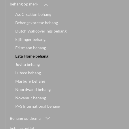
behang op merk
A.s Creation behang
Behangexpresse behang
Dutch Wallcoverings behang
Eijffinger behang
Erismann behang
Esta Home behang
Juvita behang
Lutece behang
Marburg behang
Noordwand behang
Novamur behang
P+S International behang
Behang op thema
behang outlet