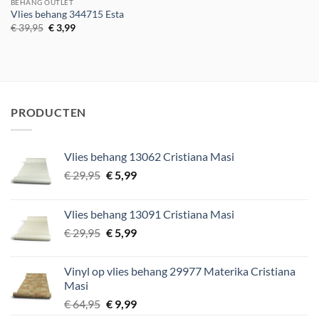
BEHANG OUTLET
Vlies behang 344715 Esta
Oorspronkelijke
Huidige
€
39,95
€
3,99
prijs
prijs
was:
is:
€ 39,95.
€ 3,99.
PRODUCTEN
Vlies behang 13062 Cristiana Masi
Oorspronkelijke
Huidige
€
29,95
€
5,99
prijs
prijs
was:
is:
Vlies behang 13091 Cristiana Masi
€ 29,95.
€ 5,99.
Oorspronkelijke
Huidige
€
29,95
€
5,99
prijs
prijs
was:
is:
Vinyl op vlies behang 29977 Materika Cristiana
€ 29,95.
€ 5,99.
Masi
Oorspronkelijke
Huidige
€
64,95
€
9,99
prijs
prijs