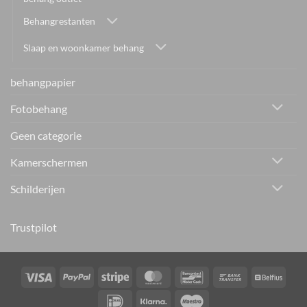
Behangrestanten
Slaap en woonkamer behang
behangpapier
Fotobehang
Geen categorie
Kamerschermen
Schilderijen
Trustpilot
Visa
PayPal
Stripe
MasterCard
Bancontact
Bank
Belfiu
Transfer
IDeal
Klarna
Maestro