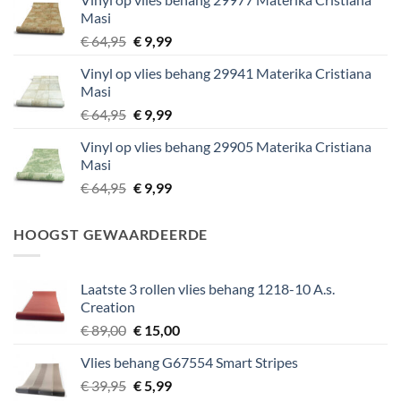
€ 29,95.
€ 5,99.
Masi
Oorspronkelijke
Huidige
€
64,95
€
9,99
prijs
prijs
Vinyl op vlies behang 29941 Materika Cristiana
was:
is:
Masi
€ 64,95.
€ 9,99.
Oorspronkelijke
Huidige
€
64,95
€
9,99
prijs
prijs
Vinyl op vlies behang 29905 Materika Cristiana
was:
is:
Masi
€ 64,95.
€ 9,99.
Oorspronkelijke
Huidige
€
64,95
€
9,99
prijs
prijs
was:
is:
HOOGST GEWAARDEERDE
€ 64,95.
€ 9,99.
Laatste 3 rollen vlies behang 1218-10 A.s.
Creation
Oorspronkelijke
Huidige
€
89,00
€
15,00
prijs
prijs
Vlies behang G67554 Smart Stripes
was:
is:
Oorspronkelijke
Huidige
€
39,95
€ 89,00.
€
5,99
€ 15,00.