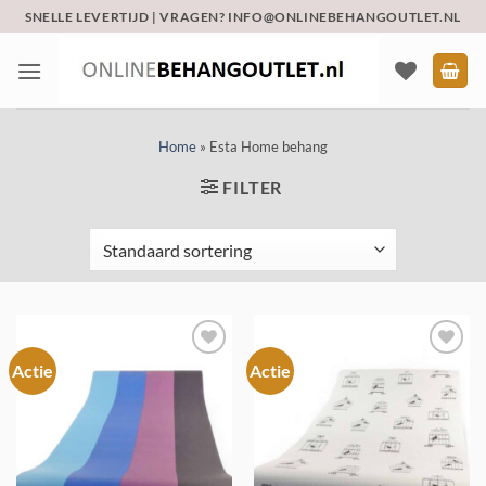
Ga
SNELLE LEVERTIJD | VRAGEN? INFO@ONLINEBEHANGOUTLET.NL
naar
inhoud
Home
»
Esta Home behang
FILTER
Actie
Actie
Toevoegen
Toevoegen
aan
aan
verlanglijst
verlanglijst