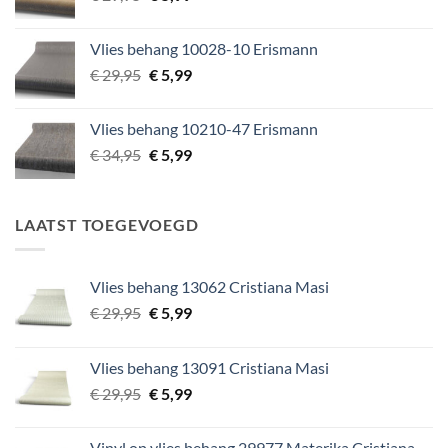
prijs
prijs
was:
is:
Vlies behang 10028-10 Erismann
€ 29,95.
€ 5,99.
Oorspronkelijke
Huidige
€
29,95
€
5,99
prijs
prijs
was:
is:
Vlies behang 10210-47 Erismann
€ 29,95.
€ 5,99.
Oorspronkelijke
Huidige
€
34,95
€
5,99
prijs
prijs
was:
is:
€ 34,95.
€ 5,99.
LAATST TOEGEVOEGD
Vlies behang 13062 Cristiana Masi
Oorspronkelijke
Huidige
€
29,95
€
5,99
prijs
prijs
was:
is:
Vlies behang 13091 Cristiana Masi
€ 29,95.
€ 5,99.
Oorspronkelijke
Huidige
€
29,95
€
5,99
prijs
prijs
was:
is:
Vinyl op vlies behang 29977 Materika Cristiana