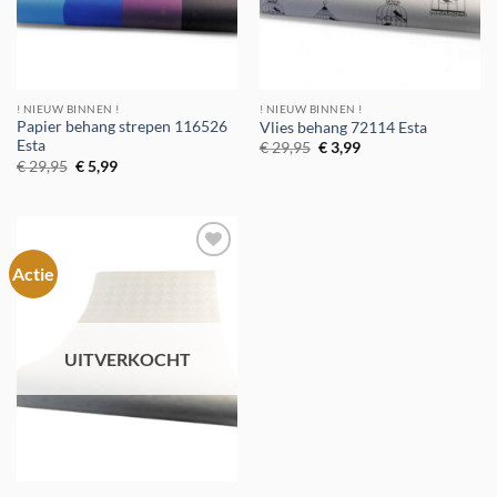
! NIEUW BINNEN !
! NIEUW BINNEN !
Papier behang strepen 116526
Vlies behang 72114 Esta
Esta
Oorspronkelijke
Huidige
€
29,95
€
3,99
prijs
prijs
Oorspronkelijke
Huidige
€
29,95
€
5,99
was:
is:
prijs
prijs
€ 29,95.
€ 3,99.
was:
is:
€ 29,95.
€ 5,99.
Actie
Toevoegen
aan
verlanglijst
UITVERKOCHT