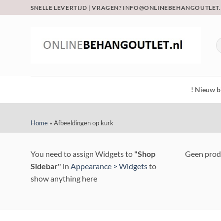
Ga
SNELLE LEVERTIJD | VRAGEN? INFO@ONLINEBEHANGOUTLET
naar
inhoud
Z
na
! Nieuw b
Home
»
Afbeeldingen op kurk
You need to assign Widgets to
"Shop
Geen produ
Sidebar"
in
Appearance > Widgets
to
show anything here