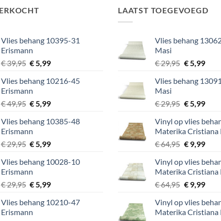
VERKOCHT
LAATST TOEGEVOEGD
Vlies behang 10395-31
Vlies behang 13062
Erismann
Masi
Oorspronkelijke
Huidige
Oorspronke
Huid
€
39,95
€
5,99
€
29,95
€
5,99
prijs
prijs
prijs
prijs
Vlies behang 10216-45
Vlies behang 13091
was:
is:
was:
is:
Erismann
Masi
€ 39,95.
€ 5,99.
€ 29,95.
€ 5,9
Oorspronkelijke
Huidige
Oorspronke
Huid
€
49,95
€
5,99
€
29,95
€
5,99
prijs
prijs
prijs
prijs
Vlies behang 10385-48
Vinyl op vlies beh
was:
is:
was:
is:
Erismann
Materika Cristiana
€ 49,95.
€ 5,99.
€ 29,95.
€ 5,9
Oorspronkelijke
Huidige
Oorspronke
Huid
€
29,95
€
5,99
€
64,95
€
9,99
prijs
prijs
prijs
prijs
Vlies behang 10028-10
Vinyl op vlies beh
was:
is:
was:
is:
Erismann
Materika Cristiana
€ 29,95.
€ 5,99.
€ 64,95.
€ 9,9
Oorspronkelijke
Huidige
Oorspronke
Huid
€
29,95
€
5,99
€
64,95
€
9,99
prijs
prijs
prijs
prijs
Vlies behang 10210-47
Vinyl op vlies beh
was:
is:
was:
is:
Erismann
Materika Cristiana
€ 29,95.
€ 5,99.
€ 64,95.
€ 9,9