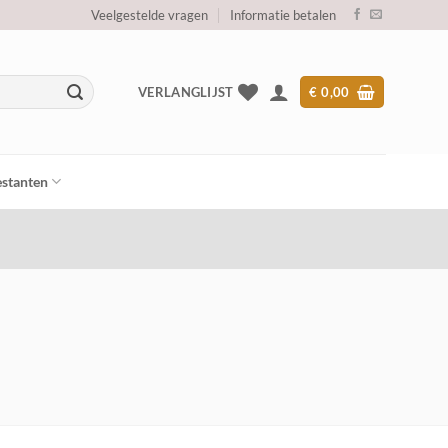
Veelgestelde vragen
Informatie betalen
VERLANGLIJST
€
0,00
stanten