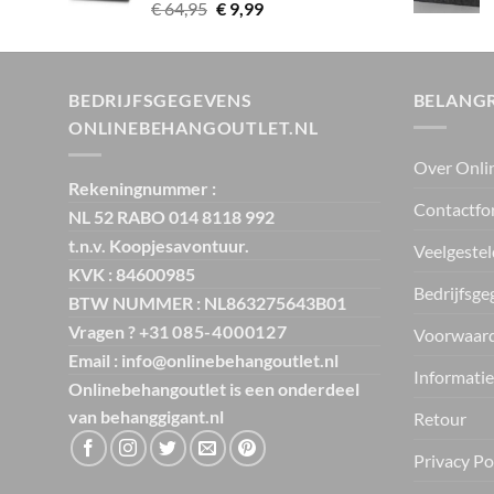
Oorspronkelijke
Huidige
€
64,95
€
9,99
prijs
prijs
was:
is:
€ 64,95.
€ 9,99.
BEDRIJFSGEGEVENS
BELANGR
ONLINEBEHANGOUTLET.NL
Over Onli
Rekeningnummer :
Contactfo
NL 52 RABO 014 8118 992
t.n.v. Koopjesavontuur.
Veelgestel
KVK : 84600985
Bedrijfsge
BTW NUMMER : NL863275643B01
Vragen ? +31
085-4000127
Voorwaar
Email : info@onlinebehangoutlet.nl
Informatie
Onlinebehangoutlet is een onderdeel
van
behanggigant.nl
Retour
Privacy Po