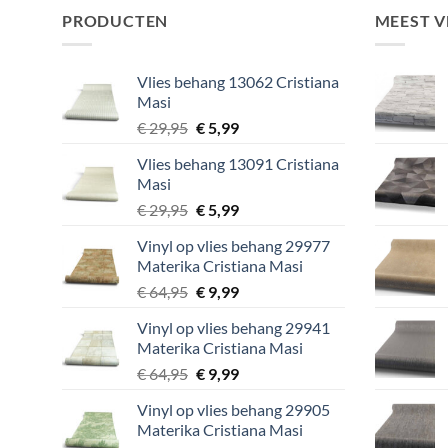
PRODUCTEN
MEEST 
Vlies behang 13062 Cristiana
Masi
Oorspronkelijke
Huidige
€
29,95
€
5,99
prijs
prijs
Vlies behang 13091 Cristiana
was:
is:
Masi
€ 29,95.
€ 5,99.
Oorspronkelijke
Huidige
€
29,95
€
5,99
prijs
prijs
Vinyl op vlies behang 29977
was:
is:
Materika Cristiana Masi
€ 29,95.
€ 5,99.
Oorspronkelijke
Huidige
€
64,95
€
9,99
prijs
prijs
Vinyl op vlies behang 29941
was:
is:
Materika Cristiana Masi
€ 64,95.
€ 9,99.
Oorspronkelijke
Huidige
€
64,95
€
9,99
prijs
prijs
Vinyl op vlies behang 29905
was:
is:
Materika Cristiana Masi
€ 64,95.
€ 9,99.