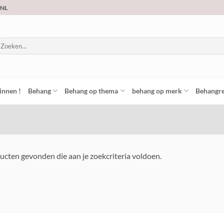
.NL
oeken
ar:
innen !
Behang
Behang op thema
behang op merk
Behangre
cten gevonden die aan je zoekcriteria voldoen.