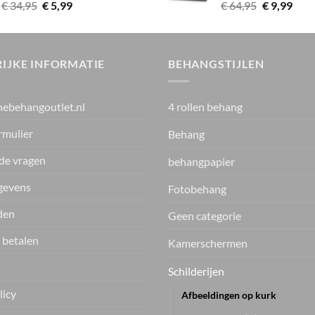
Oorspronkelijke
Huidige
Oorspronke
Huid
€
34,95
€
5,99
€
64,95
€
9,99
prijs
prijs
prijs
prijs
was:
is:
was:
is:
€ 34,95.
€ 5,99.
€ 64,95.
€ 9,9
IJKE INFORMATIE
BEHANGSTIJLEN
nebehangoutlet.nl
4 rollen behang
rmulier
Behang
de vragen
behangpapier
gevens
Fotobehang
den
Geen categorie
 betalen
Kamerschermen
Schilderijen
licy
Afbeeldingen op kurk