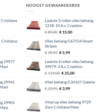
HOOGST GEWAARDEERDE
 Cristiana
Laatste 3 rollen vlies behang
1218-10 A.s. Creation
lijke
ige
Oorspronkelijke
Huidige
€
89,00
€
15,00
prijs
prijs
 Cristiana
Vlies behang G67554 Smart
was:
is:
Stripes
9.
€ 89,00.
€ 15,00.
lijke
ige
Oorspronkelijke
Huidige
€
39,95
€
5,99
prijs
prijs
ang 29977
Laatste 4 rollen vlies behang
was:
is:
 Masi
39979-3 A.s. Creation
9.
€ 39,95.
€ 5,99.
lijke
ige
Oorspronkelijke
Huidige
€
119,00
€
25,00
prijs
prijs
ang 29941
Vlies behang G34107 Galerie
was:
is:
 Masi
Oorspronkelijke
Huidige
9.
€
29,95
€
€ 119,00.
3,99
€ 25,00.
lijke
ige
prijs
prijs
was:
is:
Vinyl op vlies behang 9729
ang 29905
€ 29,95.
€ 3,99.
Zero Cristiana Masi
 Masi
9.