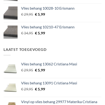
prijs
prijs
was:
is:
Vlies behang 10028-10 Erismann
€ 29,95.
€ 5,99.
Oorspronkelijke
Huidige
€
29,95
€
5,99
prijs
prijs
was:
is:
Vlies behang 10210-47 Erismann
€ 29,95.
€ 5,99.
Oorspronkelijke
Huidige
€
34,95
€
5,99
prijs
prijs
was:
is:
€ 34,95.
€ 5,99.
LAATST TOEGEVOEGD
Vlies behang 13062 Cristiana Masi
Oorspronkelijke
Huidige
€
29,95
€
5,99
prijs
prijs
was:
is:
Vlies behang 13091 Cristiana Masi
€ 29,95.
€ 5,99.
Oorspronkelijke
Huidige
€
29,95
€
5,99
prijs
prijs
was:
is:
Vinyl op vlies behang 29977 Materika Cristiana
€ 29,95.
€ 5,99.