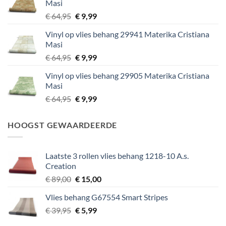
Masi
Oorspronkelijke
Huidige
€
64,95
€
9,99
prijs
prijs
Vinyl op vlies behang 29941 Materika Cristiana
was:
is:
Masi
€ 64,95.
€ 9,99.
Oorspronkelijke
Huidige
€
64,95
€
9,99
prijs
prijs
Vinyl op vlies behang 29905 Materika Cristiana
was:
is:
Masi
€ 64,95.
€ 9,99.
Oorspronkelijke
Huidige
€
64,95
€
9,99
prijs
prijs
was:
is:
HOOGST GEWAARDEERDE
€ 64,95.
€ 9,99.
Laatste 3 rollen vlies behang 1218-10 A.s.
Creation
Oorspronkelijke
Huidige
€
89,00
€
15,00
prijs
prijs
Vlies behang G67554 Smart Stripes
was:
is:
Oorspronkelijke
Huidige
€
39,95
€ 89,00.
€
5,99
€ 15,00.
prijs
prijs