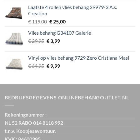
was:
is:
Laatste 4 rollen vlies behang 39979-3 A.s.
€ 39,95.
€ 5,99.
Creation
Oorspronkelijke
Huidige
€
119,00
€
25,00
prijs
prijs
Vlies behang G34107 Galerie
was:
is:
Oorspronkelijke
Huidige
€
29,95
€
€ 119,00.
3,99
€ 25,00.
prijs
prijs
was:
is:
Vinyl op vlies behang 9729 Zero Cristiana Masi
€ 29,95.
€ 3,99.
Oorspronkelijke
Huidige
€
64,95
€
9,99
prijs
prijs
was:
is:
€ 64,95.
€ 9,99.
BEDRIJFSGEGEVENS ONLINEBEHANGOUTLET.NL
Rekeningnummer :
NL 52 RABO 014 8118 992
t.n.v. Koopjesavontuur.
KVK : 84600985