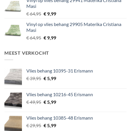
Vinyl op vlies behang 29941 Materika Cristiana
was:
is:
Masi
€ 64,95.
€ 9,99.
Oorspronkelijke
Huidige
€
64,95
€
9,99
prijs
prijs
Vinyl op vlies behang 29905 Materika Cristiana
was:
is:
Masi
€ 64,95.
€ 9,99.
Oorspronkelijke
Huidige
€
64,95
€
9,99
prijs
prijs
was:
is:
MEEST VERKOCHT
€ 64,95.
€ 9,99.
Vlies behang 10395-31 Erismann
Oorspronkelijke
Huidige
€
39,95
€
5,99
prijs
prijs
was:
is:
Vlies behang 10216-45 Erismann
€ 39,95.
€ 5,99.
Oorspronkelijke
Huidige
€
49,95
€
5,99
prijs
prijs
was:
is:
Vlies behang 10385-48 Erismann
€ 49,95.
€ 5,99.
Oorspronkelijke
Huidige
€
29,95
€
5,99