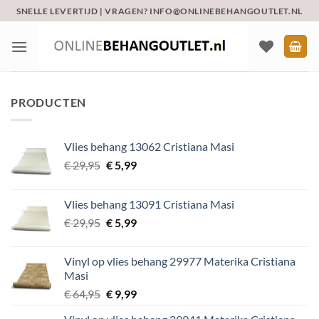
Ga
SNELLE LEVERTIJD | VRAGEN? INFO@ONLINEBEHANGOUTLET.NL
naar
inhoud
PRODUCTEN
Vlies behang 13062 Cristiana Masi
Oorspronkelijke
Huidige
€
29,95
€
5,99
prijs
prijs
was:
is:
Vlies behang 13091 Cristiana Masi
€ 29,95.
€ 5,99.
Oorspronkelijke
Huidige
€
29,95
€
5,99
prijs
prijs
was:
is:
Vinyl op vlies behang 29977 Materika Cristiana
€ 29,95.
€ 5,99.
Masi
Oorspronkelijke
Huidige
€
64,95
€
9,99
prijs
prijs