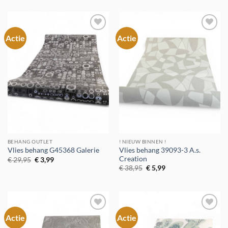
was:
is:
was:
is:
€ 39,95.
€ 5,99.
€ 29,95.
€ 5,99.
Actie
Actie
Toevoegen
Toevoegen
aan
aan
verlanglijst
verlanglijst
BEHANG OUTLET
! NIEUW BINNEN !
Vlies behang 39093-3 A.s.
Vlies behang G45368 Galerie
Creation
Oorspronkelijke
Huidige
€
29,95
€
3,99
prijs
prijs
Oorspronkelijke
Huidige
€
38,95
€
5,99
was:
is:
prijs
prijs
€ 29,95.
€ 3,99.
was:
is:
€ 38,95.
€ 5,99.
Actie
Actie
Toevoegen
Toevoegen
aan
aan