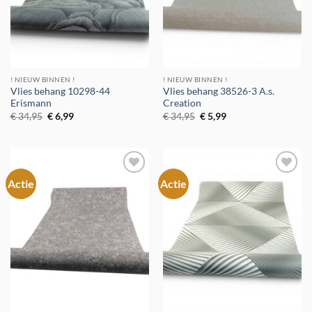
! NIEUW BINNEN !
! NIEUW BINNEN !
Vlies behang 10298-44
Vlies behang 38526-3 A.s.
Erismann
Creation
Oorspronkelijke
Huidige
Oorspronkelijke
Huidige
€
34,95
€
6,99
€
34,95
€
5,99
prijs
prijs
prijs
prijs
was:
is:
was:
is:
€ 34,95.
€ 6,99.
€ 34,95.
€ 5,99.
Actie
Actie
Toevoegen
Toevoegen
aan
aan
verlanglijst
verlanglijst