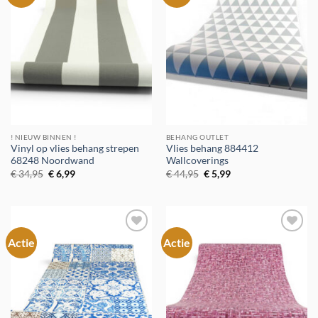
aan
aan
verlanglijst
verlanglijst
! NIEUW BINNEN !
BEHANG OUTLET
Vinyl op vlies behang strepen
Vlies behang 884412
68248 Noordwand
Wallcoverings
Oorspronkelijke
Huidige
Oorspronkelijke
Huidige
€
34,95
€
6,99
€
44,95
€
5,99
prijs
prijs
prijs
prijs
was:
is:
was:
is:
€ 34,95.
€ 6,99.
€ 44,95.
€ 5,99.
Actie
Actie
Toevoegen
Toevoegen
aan
aan
verlanglijst
verlanglijst