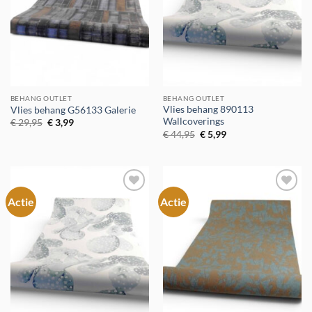
BEHANG OUTLET
BEHANG OUTLET
Vlies behang 890113
Vlies behang G56133 Galerie
Wallcoverings
Oorspronkelijke
Huidige
€
29,95
€
3,99
prijs
prijs
Oorspronkelijke
Huidige
€
44,95
€
5,99
was:
is:
prijs
prijs
€ 29,95.
€ 3,99.
was:
is:
€ 44,95.
€ 5,99.
Actie
Actie
Toevoegen
Toevoegen
aan
aan
verlanglijst
verlanglijst