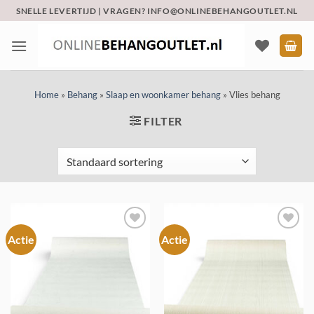
Ga
SNELLE LEVERTIJD | VRAGEN? INFO@ONLINEBEHANGOUTLET.NL
naar
inhoud
Home
»
Behang
»
Slaap en woonkamer behang
»
Vlies behang
FILTER
Actie
Actie
Toevoegen
Toevoegen
aan
aan
verlanglijst
verlanglijst