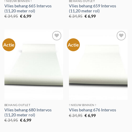
! NIEUW BINNEN !
BEHANG OUTLET
Vlies behang 665 Intervos
Vlies behang 659 Intervos
(11,20 meter rol)
(11,20 meter rol)
Oorspronkelijke
Huidige
Oorspronkelijke
Huidige
€
34,95
€
6,99
€
34,95
€
6,99
prijs
prijs
prijs
prijs
was:
is:
was:
is:
€ 34,95.
€ 6,99.
€ 34,95.
€ 6,99.
Actie
Actie
Toevoegen
Toevoegen
aan
aan
verlanglijst
verlanglijst
BEHANG OUTLET
! NIEUW BINNEN !
Vlies behang 680 Intervos
Vlies behang 676 Intervos
(11,20 meter rol)
Oorspronkelijke
Huidige
€
34,95
€
6,99
prijs
prijs
Oorspronkelijke
Huidige
€
34,95
€
6,99
was:
is:
prijs
prijs
€ 34,95.
€ 6,99.
was:
is:
€ 34,95.
€ 6,99.