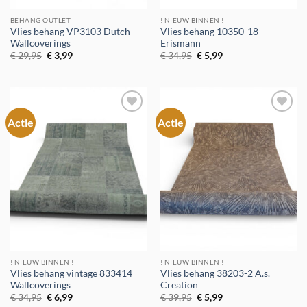
BEHANG OUTLET
! NIEUW BINNEN !
Vlies behang VP3103 Dutch
Vlies behang 10350-18
Wallcoverings
Erismann
Oorspronkelijke
Huidige
Oorspronkelijke
Huidige
€
29,95
€
3,99
€
34,95
€
5,99
prijs
prijs
prijs
prijs
was:
is:
was:
is:
€ 29,95.
€ 3,99.
€ 34,95.
€ 5,99.
Actie
Actie
Toevoegen
Toevoegen
aan
aan
verlanglijst
verlanglijst
! NIEUW BINNEN !
! NIEUW BINNEN !
Vlies behang vintage 833414
Vlies behang 38203-2 A.s.
Wallcoverings
Creation
Oorspronkelijke
Huidige
Oorspronkelijke
Huidige
€
34,95
€
6,99
€
39,95
€
5,99
prijs
prijs
prijs
prijs