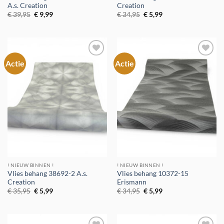
A.s. Creation
Creation
Oorspronkelijke
Huidige
Oorspronkelijke
Huidige
€
39,95
€
9,99
€
34,95
€
5,99
prijs
prijs
prijs
prijs
was:
is:
was:
is:
€ 39,95.
€ 9,99.
€ 34,95.
€ 5,99.
Actie
Actie
Toevoegen
Toevoegen
aan
aan
verlanglijst
verlanglijst
! NIEUW BINNEN !
! NIEUW BINNEN !
Vlies behang 38692-2 A.s.
Vlies behang 10372-15
Creation
Erismann
Oorspronkelijke
Huidige
Oorspronkelijke
Huidige
€
35,95
€
5,99
€
34,95
€
5,99
prijs
prijs
prijs
prijs
was:
is:
was:
is:
€ 35,95.
€ 5,99.
€ 34,95.
€ 5,99.