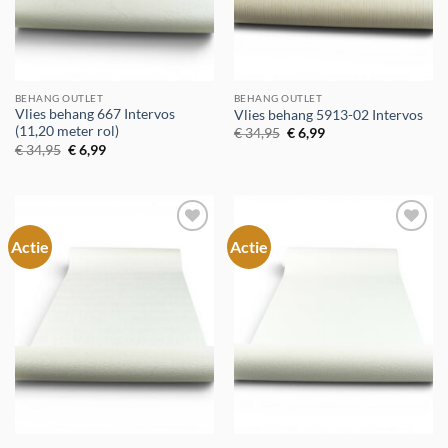
BEHANG OUTLET
BEHANG OUTLET
Vlies behang 667 Intervos
Vlies behang 5913-02 Intervos
(11,20 meter rol)
Oorspronkelijke
Huidige
€
34,95
€
6,99
prijs
prijs
Oorspronkelijke
Huidige
€
34,95
€
6,99
was:
is:
prijs
prijs
€ 34,95.
€ 6,99.
was:
is:
€ 34,95.
€ 6,99.
Actie
Actie
Toevoegen
Toevoegen
aan
aan
verlanglijst
verlanglijst