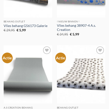
BEHANG OUTLET
! NIEUW BINNEN !
Vlies behang 38907-4 A.s.
Vlies behang G56173 Galerie
Creation
Oorspronkelijke
Huidige
€
29,95
€
5,99
prijs
prijs
Oorspronkelijke
Huidige
€
34,95
€
5,99
was:
is:
prijs
prijs
€ 29,95.
€ 5,99.
was:
is:
€ 34,95.
€ 5,99.
Actie
Actie
Toevoegen
Toevoegen
aan
aan
verlanglijst
verlanglijst
A.S CREATION BEHANG
BEHANG OUTLET