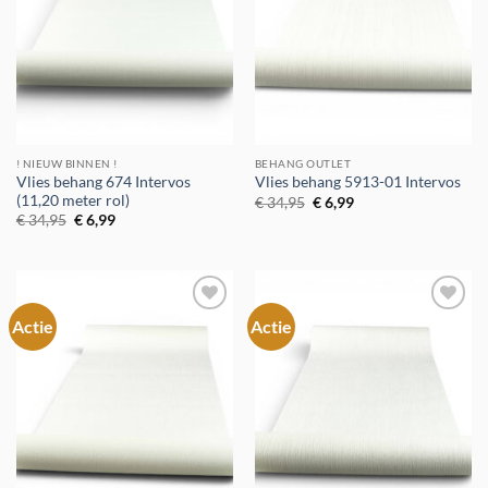
! NIEUW BINNEN !
BEHANG OUTLET
Vlies behang 674 Intervos
Vlies behang 5913-01 Intervos
(11,20 meter rol)
Oorspronkelijke
Huidige
€
34,95
€
6,99
prijs
prijs
Oorspronkelijke
Huidige
€
34,95
€
6,99
was:
is:
prijs
prijs
€ 34,95.
€ 6,99.
was:
is:
€ 34,95.
€ 6,99.
Actie
Actie
Toevoegen
Toevoegen
aan
aan
verlanglijst
verlanglijst