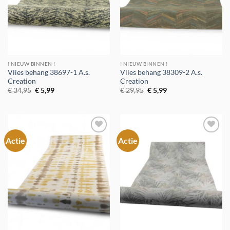
! NIEUW BINNEN !
! NIEUW BINNEN !
Vlies behang 38697-1 A.s.
Vlies behang 38309-2 A.s.
Creation
Creation
Oorspronkelijke
Huidige
Oorspronkelijke
Huidige
€
34,95
€
5,99
€
29,95
€
5,99
prijs
prijs
prijs
prijs
was:
is:
was:
is:
€ 34,95.
€ 5,99.
€ 29,95.
€ 5,99.
Actie
Actie
Toevoegen
Toevoegen
aan
aan
verlanglijst
verlanglijst