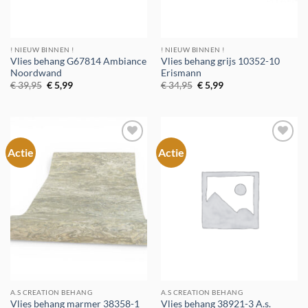
! NIEUW BINNEN !
! NIEUW BINNEN !
Vlies behang G67814 Ambiance
Vlies behang grijs 10352-10
Noordwand
Erismann
Oorspronkelijke
Huidige
Oorspronkelijke
Huidige
€
39,95
€
5,99
€
34,95
€
5,99
prijs
prijs
prijs
prijs
was:
is:
was:
is:
€ 39,95.
€ 5,99.
€ 34,95.
€ 5,99.
Actie
Actie
Toevoegen
Toevoegen
aan
aan
verlanglijst
verlanglijst
A.S CREATION BEHANG
A.S CREATION BEHANG
Vlies behang marmer 38358-1
Vlies behang 38921-3 A.s.