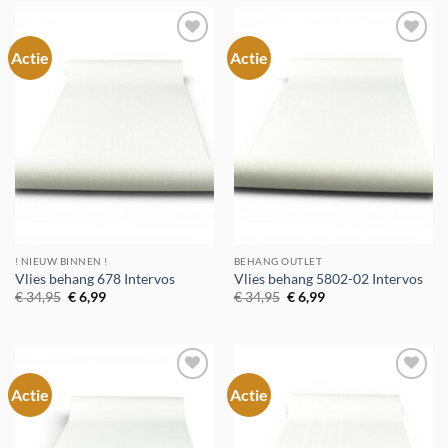
Actie
Actie
Toevoegen
Toevoegen
aan
aan
verlanglijst
verlanglijst
! NIEUW BINNEN !
BEHANG OUTLET
Vlies behang 678 Intervos
Vlies behang 5802-02 Intervos
Oorspronkelijke
Huidige
Oorspronkelijke
Huidige
€
34,95
€
6,99
€
34,95
€
6,99
prijs
prijs
prijs
prijs
was:
is:
was:
is:
€ 34,95.
€ 6,99.
€ 34,95.
€ 6,99.
Actie
Actie
Toevoegen
Toevoegen
aan
aan
verlanglijst
verlanglijst