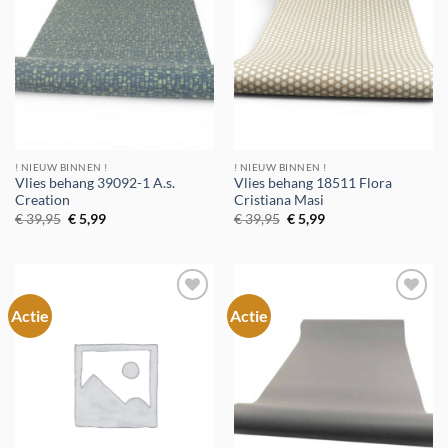
! NIEUW BINNEN !
! NIEUW BINNEN !
Vlies behang 39092-1 A.s.
Vlies behang 18511 Flora
Creation
Cristiana Masi
Oorspronkelijke
Huidige
Oorspronkelijke
Huidige
€
39,95
€
5,99
€
39,95
€
5,99
prijs
prijs
prijs
prijs
was:
is:
was:
is:
€ 39,95.
€ 5,99.
€ 39,95.
€ 5,99.
Actie
Actie
Toevoegen
Toevoegen
aan
aan
verlanglijst
verlanglijst