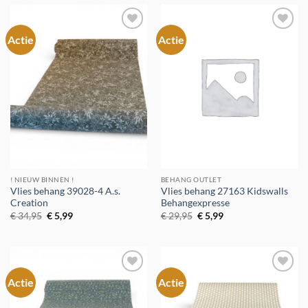
Actie
Actie
Toevoegen
Toevoegen
aan
aan
verlanglijst
verlanglijst
! NIEUW BINNEN !
BEHANG OUTLET
Vlies behang 39028-4 A.s.
Vlies behang 27163 Kidswalls
Creation
Behangexpresse
Oorspronkelijke
Huidige
Oorspronkelijke
Huidige
€
34,95
€
5,99
€
29,95
€
5,99
prijs
prijs
prijs
prijs
was:
is:
was:
is:
€ 34,95.
€ 5,99.
€ 29,95.
€ 5,99.
Actie
Actie
Toevoegen
Toevoegen
aan
aan
verlanglijst
verlanglijst