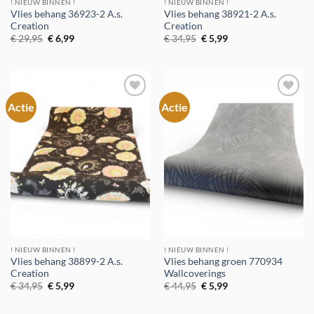
! NIEUW BINNEN !
! NIEUW BINNEN !
Vlies behang 36923-2 A.s.
Vlies behang 38921-2 A.s.
Creation
Creation
Oorspronkelijke
Huidige
Oorspronkelijke
Huidige
€
29,95
€
6,99
€
34,95
€
5,99
prijs
prijs
prijs
prijs
was:
is:
was:
is:
€ 29,95.
€ 6,99.
€ 34,95.
€ 5,99.
Actie
Actie
Toevoegen
Toevoegen
aan
aan
verlanglijst
verlanglijst
! NIEUW BINNEN !
! NIEUW BINNEN !
Vlies behang 38899-2 A.s.
Vlies behang groen 770934
Creation
Wallcoverings
Oorspronkelijke
Huidige
Oorspronkelijke
Huidige
€
34,95
€
5,99
€
44,95
€
5,99
prijs
prijs
prijs
prijs
was:
is:
was:
is:
€ 34,95.
€ 5,99.
€ 44,95.
€ 5,99.