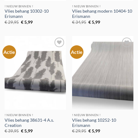
! NIEUW BINNEN !
! NIEUW BINNEN !
Vlies behang 10302-10
Vlies behang modern 10404-10
Erismann
Erismann
Oorspronkelijke
Huidige
Oorspronkelijke
Huidige
€
29,95
€
5,99
€
34,95
€
5,99
prijs
prijs
prijs
prijs
was:
is:
was:
is:
€ 29,95.
€ 5,99.
€ 34,95.
€ 5,99.
Actie
Actie
Toevoegen
Toevoegen
aan
aan
verlanglijst
verlanglijst
! NIEUW BINNEN !
! NIEUW BINNEN !
Vlies behang 38631-4 A.s.
Vlies behang 10252-10
Creation
Erismann
Oorspronkelijke
Huidige
Oorspronkelijke
Huidige
€
39,95
€
5,99
€
29,95
€
5,99
prijs
prijs
prijs
prijs