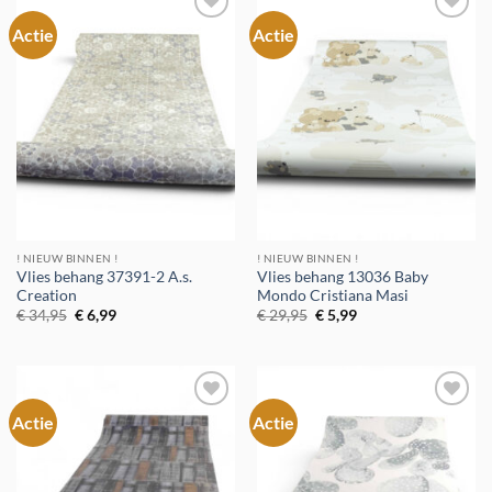
Actie
Actie
Toevoegen
Toevoegen
aan
aan
verlanglijst
verlanglijst
! NIEUW BINNEN !
! NIEUW BINNEN !
Vlies behang 37391-2 A.s.
Vlies behang 13036 Baby
Creation
Mondo Cristiana Masi
Oorspronkelijke
Huidige
Oorspronkelijke
Huidige
€
34,95
€
6,99
€
29,95
€
5,99
prijs
prijs
prijs
prijs
was:
is:
was:
is:
€ 34,95.
€ 6,99.
€ 29,95.
€ 5,99.
Actie
Actie
Toevoegen
Toevoegen
aan
aan
verlanglijst
verlanglijst