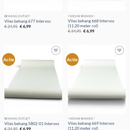
BEHANG OUTLET
! NIEUW BINNEN !
Vlies behang 668 Intervos
Vlies behang 677 Intervos
(11,20 meter rol)
Oorspronkelijke
Huidige
€
34,95
€
6,99
prijs
prijs
Oorspronkelijke
Huidige
€
34,95
€
6,99
was:
is:
prijs
prijs
€ 34,95.
€ 6,99.
was:
is:
€ 34,95.
€ 6,99.
Actie
Actie
Toevoegen
Toevoegen
aan
aan
verlanglijst
verlanglijst
BEHANG OUTLET
! NIEUW BINNEN !
Vlies behang 669 Intervos
Vlies behang 5802-01 Intervos
(11,20 meter rol)
Oorspronkelijke
Huidige
€
34,95
€
6,99