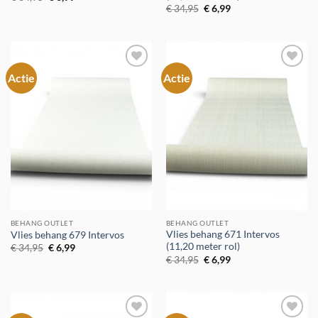
prijs
prijs
Oorspronkelijke
Huidige
€
34,95
€
6,99
was:
is:
prijs
prijs
€ 34,95.
€ 6,99.
was:
is:
€ 34,95.
€ 6,99.
Actie
Actie
Toevoegen
Toevoegen
aan
aan
verlanglijst
verlanglijst
BEHANG OUTLET
BEHANG OUTLET
Vlies behang 671 Intervos
Vlies behang 679 Intervos
(11,20 meter rol)
Oorspronkelijke
Huidige
€
34,95
€
6,99
prijs
prijs
Oorspronkelijke
Huidige
€
34,95
€
6,99
was:
is:
prijs
prijs
€ 34,95.
€ 6,99.
was:
is:
€ 34,95.
€ 6,99.