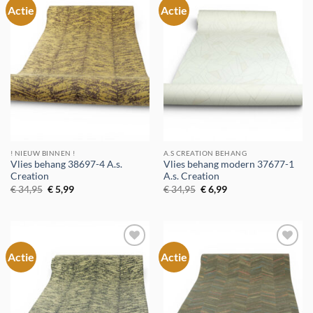
Actie
Actie
Toevoegen
Toevoegen
aan
aan
verlanglijst
verlanglijst
! NIEUW BINNEN !
A.S CREATION BEHANG
Vlies behang 38697-4 A.s.
Vlies behang modern 37677-1
Creation
A.s. Creation
Oorspronkelijke
Huidige
Oorspronkelijke
Huidige
€
34,95
€
5,99
€
34,95
€
6,99
prijs
prijs
prijs
prijs
was:
is:
was:
is:
€ 34,95.
€ 5,99.
€ 34,95.
€ 6,99.
Actie
Actie
Toevoegen
Toevoegen
aan
aan
verlanglijst
verlanglijst