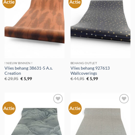
Actie
Actie
Toevoegen
Toevoegen
aan
aan
verlanglijst
verlanglijst
! NIEUW BINNEN !
BEHANG OUTLET
Vlies behang 38631-5 A.s.
Vlies behang 927613
Creation
Wallcoverings
Oorspronkelijke
Huidige
Oorspronkelijke
Huidige
€
29,95
€
5,99
€
44,95
€
5,99
prijs
prijs
prijs
prijs
was:
is:
was:
is:
€ 29,95.
€ 5,99.
€ 44,95.
€ 5,99.
Actie
Actie
Toevoegen
Toevoegen
aan
aan
verlanglijst
verlanglijst