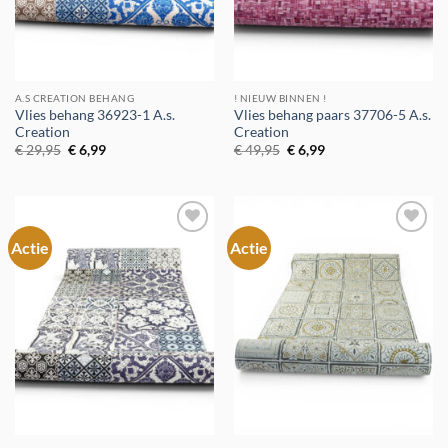
A.S CREATION BEHANG
! NIEUW BINNEN !
Vlies behang 36923-1 A.s.
Vlies behang paars 37706-5 A.s.
Creation
Creation
Oorspronkelijke
Huidige
Oorspronkelijke
Huidige
€
29,95
€
6,99
€
49,95
€
6,99
prijs
prijs
prijs
prijs
was:
is:
was:
is:
€ 29,95.
€ 6,99.
€ 49,95.
€ 6,99.
Actie
Actie
Toevoegen
Toevoegen
aan
aan
verlanglijst
verlanglijst