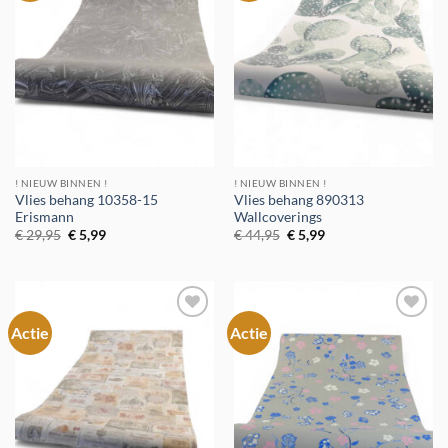
verlanglijst
verlanglijst
! NIEUW BINNEN !
! NIEUW BINNEN !
Vlies behang 10358-15
Vlies behang 890313
Erismann
Wallcoverings
Oorspronkelijke
Huidige
Oorspronkelijke
Huidige
€
29,95
€
5,99
€
44,95
€
5,99
prijs
prijs
prijs
prijs
was:
is:
was:
is:
€ 29,95.
€ 5,99.
€ 44,95.
€ 5,99.
Actie
Actie
Toevoegen
Toevoegen
aan
aan
verlanglijst
verlanglijst