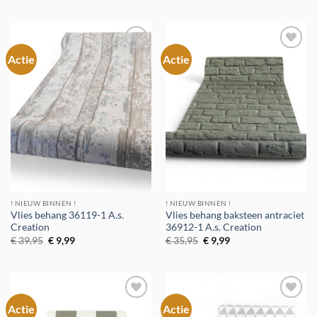
was:
is:
was:
is:
€ 34,95.
€ 6,99.
€ 39,95.
€ 5,99.
Actie
Actie
Toevoegen
Toevoegen
aan
aan
verlanglijst
verlanglijst
! NIEUW BINNEN !
! NIEUW BINNEN !
Vlies behang 36119-1 A.s.
Vlies behang baksteen antraciet
Creation
36912-1 A.s. Creation
Oorspronkelijke
Huidige
Oorspronkelijke
Huidige
€
39,95
€
9,99
€
35,95
€
9,99
prijs
prijs
prijs
prijs
was:
is:
was:
is:
€ 39,95.
€ 9,99.
€ 35,95.
€ 9,99.
Actie
Actie
Toevoegen
Toevoegen