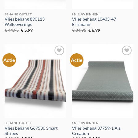
BEHANG OUTLET
! NIEUW BINNEN !
Vlies behang 890113
Vlies behang 10435-47
Wallcoverings
Erismann
Oorspronkelijke
Huidige
Oorspronkelijke
Huidige
€
44,95
€
5,99
€
34,95
€
6,99
prijs
prijs
prijs
prijs
was:
is:
was:
is:
€ 44,95.
€ 5,99.
€ 34,95.
€ 6,99.
Actie
Actie
Toevoegen
Toevoegen
aan
aan
verlanglijst
verlanglijst
BEHANG OUTLET
! NIEUW BINNEN !
Vlies behang G67530 Smart
Vlies behang 37759-1 A.s.
Stripes
Creation