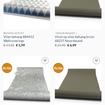
BEHANG OUTLET
! NIEUW BINNEN !
Vlies behang 884412
Vinyl op vlies behang bruin
Wallcoverings
68237 Noordwand
Oorspronkelijke
Huidige
Oorspronkelijke
Huidige
€
44,95
€
5,99
€
34,95
€
6,99
prijs
prijs
prijs
prijs
was:
is:
was:
is:
€ 44,95.
€ 5,99.
€ 34,95.
€ 6,99.
Actie
Actie
Toevoegen
Toevoegen
aan
aan
verlanglijst
verlanglijst