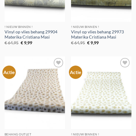
! NIEUW BINNEN !
! NIEUW BINNEN !
Vinyl op vlies behang 29904
Vinyl op vlies behang 29973
Materika Cristiana Masi
Materika Cristiana Masi
Oorspronkelijke
Huidige
Oorspronkelijke
Huidige
€
64,95
€
9,99
€
64,95
€
9,99
prijs
prijs
prijs
prijs
was:
is:
was:
is:
€ 64,95.
€ 9,99.
€ 64,95.
€ 9,99.
Actie
Actie
Toevoegen
Toevoegen
aan
aan
verlanglijst
verlanglijst
BEHANG OUTLET
! NIEUW BINNEN !