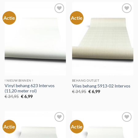
Actie
Actie
Toevoegen
Toevoegen
aan
aan
verlanglijst
verlanglijst
! NIEUW BINNEN !
BEHANG OUTLET
Vinyl behang 623 Intervos
Vlies behang 5913-02 Intervos
(11,20 meter rol)
Oorspronkelijke
Huidige
€
34,95
€
6,99
prijs
prijs
Oorspronkelijke
Huidige
€
34,95
€
6,99
was:
is:
prijs
prijs
€ 34,95.
€ 6,99.
was:
is:
€ 34,95.
€ 6,99.
Actie
Actie
Toevoegen
Toevoegen
aan
aan
verlanglijst
verlanglijst