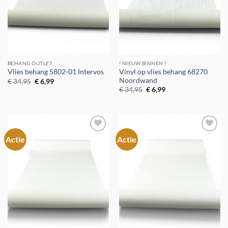
BEHANG OUTLET
! NIEUW BINNEN !
Vinyl op vlies behang 68270
Vlies behang 5802-01 Intervos
Noordwand
Oorspronkelijke
Huidige
€
34,95
€
6,99
prijs
prijs
Oorspronkelijke
Huidige
€
34,95
€
6,99
was:
is:
prijs
prijs
€ 34,95.
€ 6,99.
was:
is:
€ 34,95.
€ 6,99.
Actie
Actie
Toevoegen
Toevoegen
aan
aan
verlanglijst
verlanglijst