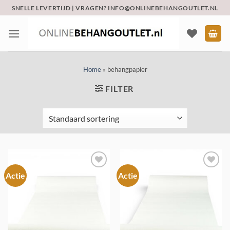
Ga
SNELLE LEVERTIJD | VRAGEN? INFO@ONLINEBEHANGOUTLET.NL
naar
inhoud
Home
»
behangpapier
FILTER
Actie
Actie
Toevoegen
Toevoegen
aan
aan
verlanglijst
verlanglijst