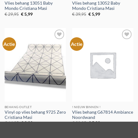
Vlies behang 13051 Baby
Vlies behang 13052 Baby
Mondo Cristiana Masi
Mondo Cristiana Masi
Oorspronkelijke
Huidige
Oorspronkelijke
Huidige
€
29,95
€
5,99
€
39,95
€
5,99
prijs
prijs
prijs
prijs
was:
is:
was:
is:
€ 29,95.
€ 5,99.
€ 39,95.
€ 5,99.
Actie
Actie
Toevoegen
Toevoegen
aan
aan
verlanglijst
verlanglijst
BEHANG OUTLET
! NIEUW BINNEN !
Vinyl op vlies behang 9725 Zero
Vlies behang G67814 Ambiance
Cristiana Masi
Noordwand
Oorspronkelijke
Huidige
Oorspronkelijke
Huidige
€
64,95
€
9,99
€
39,95
€
5,99
prijs
prijs
prijs
prijs
was:
is:
was:
is:
€ 64,95.
€ 9,99.
€ 39,95.
€ 5,99.