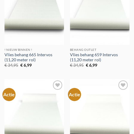
! NIEUW BINNEN !
BEHANG OUTLET
Vlies behang 665 Intervos
Vlies behang 659 Intervos
(11,20 meter rol)
(11,20 meter rol)
Oorspronkelijke
Huidige
Oorspronkelijke
Huidige
€
34,95
€
6,99
€
34,95
€
6,99
prijs
prijs
prijs
prijs
was:
is:
was:
is:
€ 34,95.
€ 6,99.
€ 34,95.
€ 6,99.
Actie
Actie
Toevoegen
Toevoegen
aan
aan
verlanglijst
verlanglijst