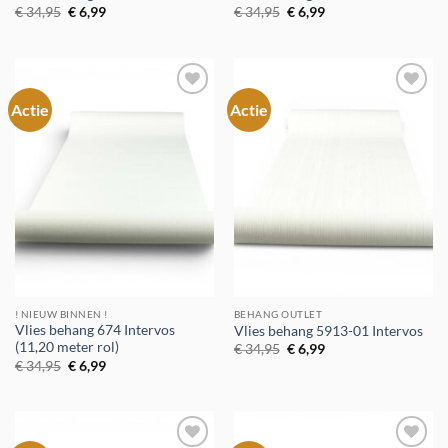
Oorspronkelijke
Huidige
Oorspronkelijke
Huidige
€
34,95
€
6,99
€
34,95
€
6,99
prijs
prijs
prijs
prijs
was:
is:
was:
is:
€ 34,95.
€ 6,99.
€ 34,95.
€ 6,99.
Actie
Actie
Toevoegen
Toevoegen
aan
aan
verlanglijst
verlanglijst
! NIEUW BINNEN !
BEHANG OUTLET
Vlies behang 674 Intervos
Vlies behang 5913-01 Intervos
(11,20 meter rol)
Oorspronkelijke
Huidige
€
34,95
€
6,99
prijs
prijs
Oorspronkelijke
Huidige
€
34,95
€
6,99
was:
is:
prijs
prijs
€ 34,95.
€ 6,99.
was:
is:
€ 34,95.
€ 6,99.