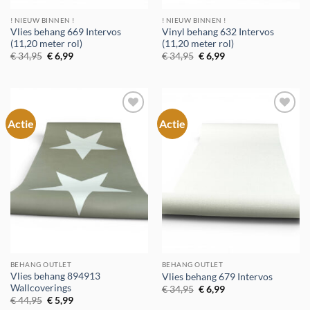
! NIEUW BINNEN !
! NIEUW BINNEN !
Vlies behang 669 Intervos
Vinyl behang 632 Intervos
(11,20 meter rol)
(11,20 meter rol)
Oorspronkelijke
Huidige
Oorspronkelijke
Huidige
€
34,95
€
6,99
€
34,95
€
6,99
prijs
prijs
prijs
prijs
was:
is:
was:
is:
€ 34,95.
€ 6,99.
€ 34,95.
€ 6,99.
Actie
Actie
Toevoegen
Toevoegen
aan
aan
verlanglijst
verlanglijst
BEHANG OUTLET
BEHANG OUTLET
Vlies behang 894913
Vlies behang 679 Intervos
Wallcoverings
Oorspronkelijke
Huidige
€
34,95
€
6,99
prijs
prijs
Oorspronkelijke
Huidige
€
44,95
€
5,99
was:
is:
prijs
prijs