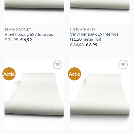
BEHANG OUTLET
! NIEUW BINNEN !
Vinyl behang 619 Intervos
Vinyl behang 627 Intervos
(11,20 meter rol)
Oorspronkelijke
Huidige
€
34,95
€
6,99
prijs
prijs
Oorspronkelijke
Huidige
€
34,95
€
6,99
was:
is:
prijs
prijs
€ 34,95.
€ 6,99.
was:
is:
€ 34,95.
€ 6,99.
Actie
Actie
Toevoegen
Toevoegen
aan
aan
verlanglijst
verlanglijst