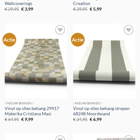
Wallcoverings
Creation
Oorspronkelijke
Huidige
Oorspronkelijke
Huidige
€
29,95
€
3,99
€
29,95
€
5,99
prijs
prijs
prijs
prijs
was:
is:
was:
is:
€ 29,95.
€ 3,99.
€ 29,95.
€ 5,99.
Actie
Actie
Toevoegen
Toevoegen
aan
aan
verlanglijst
verlanglijst
! NIEUW BINNEN !
! NIEUW BINNEN !
Vinyl op vlies behang 29917
Vinyl op vlies behang strepen
Materika Cristiana Masi
68248 Noordwand
Oorspronkelijke
Huidige
Oorspronkelijke
Huidige
€
64,95
€
9,99
€
34,95
€
6,99
prijs
prijs
prijs
prijs
was:
is:
was:
is:
€ 64,95.
€ 9,99.
€ 34,95.
€ 6,99.