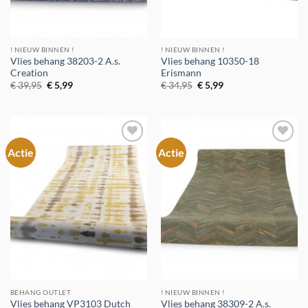
! NIEUW BINNEN !
! NIEUW BINNEN !
Vlies behang 38203-2 A.s.
Vlies behang 10350-18
Creation
Erismann
Oorspronkelijke
Huidige
Oorspronkelijke
Huidige
€
39,95
€
5,99
€
34,95
€
5,99
prijs
prijs
prijs
prijs
was:
is:
was:
is:
€ 39,95.
€ 5,99.
€ 34,95.
€ 5,99.
Actie
Actie
Toevoegen
Toevoegen
aan
aan
verlanglijst
verlanglijst
BEHANG OUTLET
! NIEUW BINNEN !
Vlies behang VP3103 Dutch
Vlies behang 38309-2 A.s.