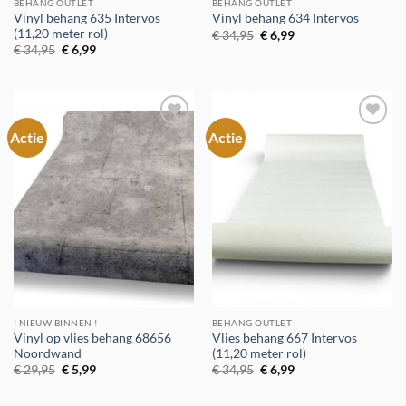
BEHANG OUTLET
BEHANG OUTLET
Vinyl behang 635 Intervos
Vinyl behang 634 Intervos
(11,20 meter rol)
Oorspronkelijke
Huidige
€
34,95
€
6,99
prijs
prijs
Oorspronkelijke
Huidige
€
34,95
€
6,99
was:
is:
prijs
prijs
€ 34,95.
€ 6,99.
was:
is:
€ 34,95.
€ 6,99.
Actie
Actie
Toevoegen
Toevoegen
aan
aan
verlanglijst
verlanglijst
! NIEUW BINNEN !
BEHANG OUTLET
Vinyl op vlies behang 68656
Vlies behang 667 Intervos
Noordwand
(11,20 meter rol)
Oorspronkelijke
Huidige
Oorspronkelijke
Huidige
€
29,95
€
5,99
€
34,95
€
6,99
prijs
prijs
prijs
prijs
was:
is:
was:
is:
€ 29,95.
€ 5,99.
€ 34,95.
€ 6,99.