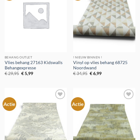
verlanglijst
verlanglijst
BEHANG OUTLET
! NIEUW BINNEN !
Vlies behang 27163 Kidswalls
Vinyl op vlies behang 68725
Behangexpresse
Noordwand
Oorspronkelijke
Huidige
Oorspronkelijke
Huidige
€
29,95
€
5,99
€
34,95
€
6,99
prijs
prijs
prijs
prijs
was:
is:
was:
is:
€ 29,95.
€ 5,99.
€ 34,95.
€ 6,99.
Actie
Actie
Toevoegen
Toevoegen
aan
aan
verlanglijst
verlanglijst