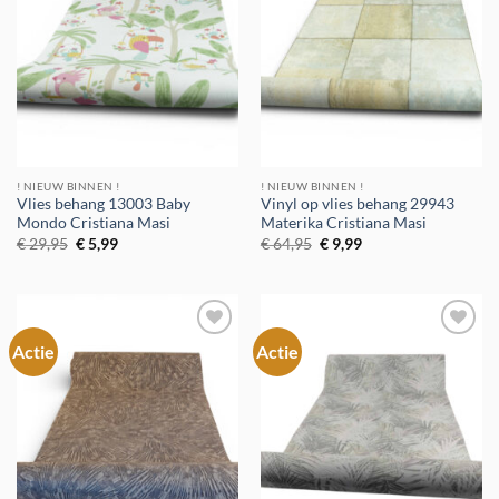
! NIEUW BINNEN !
! NIEUW BINNEN !
Vlies behang 13003 Baby
Vinyl op vlies behang 29943
Mondo Cristiana Masi
Materika Cristiana Masi
Oorspronkelijke
Huidige
Oorspronkelijke
Huidige
€
29,95
€
5,99
€
64,95
€
9,99
prijs
prijs
prijs
prijs
was:
is:
was:
is:
€ 29,95.
€ 5,99.
€ 64,95.
€ 9,99.
Actie
Actie
Toevoegen
Toevoegen
aan
aan
verlanglijst
verlanglijst