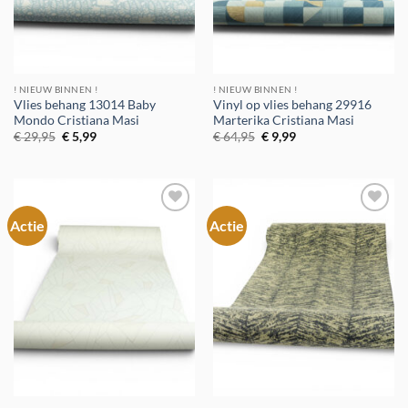
! NIEUW BINNEN !
! NIEUW BINNEN !
Vlies behang 13014 Baby
Vinyl op vlies behang 29916
Mondo Cristiana Masi
Marterika Cristiana Masi
Oorspronkelijke
Huidige
Oorspronkelijke
Huidige
€
29,95
€
5,99
€
64,95
€
9,99
prijs
prijs
prijs
prijs
was:
is:
was:
is:
€ 29,95.
€ 5,99.
€ 64,95.
€ 9,99.
Actie
Actie
Toevoegen
Toevoegen
aan
aan
verlanglijst
verlanglijst