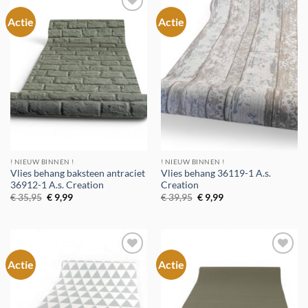
Actie
Actie
Toevoegen
Toevoegen
aan
aan
verlanglijst
verlanglijst
! NIEUW BINNEN !
! NIEUW BINNEN !
Vlies behang baksteen antraciet
Vlies behang 36119-1 A.s.
36912-1 A.s. Creation
Creation
Oorspronkelijke
Huidige
Oorspronkelijke
Huidige
€
35,95
€
9,99
€
39,95
€
9,99
prijs
prijs
prijs
prijs
was:
is:
was:
is:
€ 35,95.
€ 9,99.
€ 39,95.
€ 9,99.
Actie
Actie
Toevoegen
Toevoegen
aan
aan
verlanglijst
verlanglijst