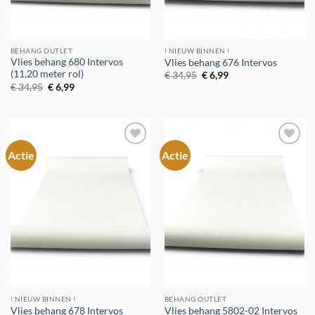
BEHANG OUTLET
! NIEUW BINNEN !
Vlies behang 680 Intervos
Vlies behang 676 Intervos
(11,20 meter rol)
Oorspronkelijke
Huidige
€
34,95
€
6,99
prijs
prijs
Oorspronkelijke
Huidige
€
34,95
€
6,99
was:
is:
prijs
prijs
€ 34,95.
€ 6,99.
was:
is:
€ 34,95.
€ 6,99.
Actie
Actie
Toevoegen
Toevoegen
aan
aan
verlanglijst
verlanglijst
! NIEUW BINNEN !
BEHANG OUTLET
Vlies behang 678 Intervos
Vlies behang 5802-02 Intervos