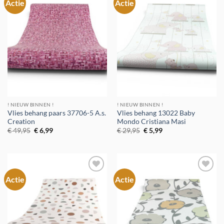
Actie
Actie
Toevoegen
Toevoegen
aan
aan
verlanglijst
verlanglijst
! NIEUW BINNEN !
! NIEUW BINNEN !
Vlies behang paars 37706-5 A.s.
Vlies behang 13022 Baby
Creation
Mondo Cristiana Masi
Oorspronkelijke
Huidige
Oorspronkelijke
Huidige
€
49,95
€
6,99
€
29,95
€
5,99
prijs
prijs
prijs
prijs
was:
is:
was:
is:
€ 49,95.
€ 6,99.
€ 29,95.
€ 5,99.
Actie
Actie
Toevoegen
Toevoegen
aan
aan
verlanglijst
verlanglijst