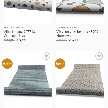
BEHANG OUTLET
! NIEUW BINNEN !
Vlies behang 927713
Vinyl op vlies behang 68709
Wallcoverings
Noordwand
Oorspronkelijke
Huidige
Oorspronkelijke
Huidige
€
44,95
€
5,99
€
34,95
€
6,99
prijs
prijs
prijs
prijs
was:
is:
was:
is:
€ 44,95.
€ 5,99.
€ 34,95.
€ 6,99.
Actie
Actie
Toevoegen
Toevoegen
aan
aan
verlanglijst
verlanglijst