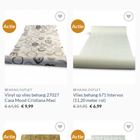
€ 34,95.
€ 6,99.
was:
is:
€ 44,95.
€ 5,99.
Actie
Actie
Toevoegen
Toevoegen
aan
aan
verlanglijst
verlanglijst
BEHANG OUTLET
BEHANG OUTLET
Vinyl op vlies behang 27027
Vlies behang 671 Intervos
Casa Mood Cristiana Masi
(11,20 meter rol)
Oorspronkelijke
Huidige
Oorspronkelijke
Huidige
€
64,95
€
9,99
€
34,95
€
6,99
prijs
prijs
prijs
prijs
was:
is:
was:
is:
€ 64,95.
€ 9,99.
€ 34,95.
€ 6,99.
Actie
Actie
Toevoegen
Toevoegen