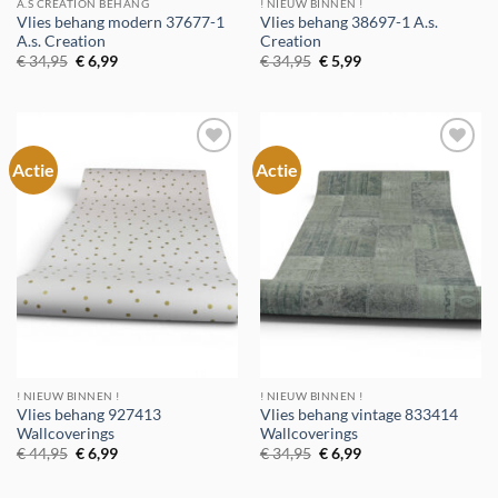
A.S CREATION BEHANG
! NIEUW BINNEN !
Vlies behang modern 37677-1
Vlies behang 38697-1 A.s.
A.s. Creation
Creation
Oorspronkelijke
Huidige
Oorspronkelijke
Huidige
€
34,95
€
6,99
€
34,95
€
5,99
prijs
prijs
prijs
prijs
was:
is:
was:
is:
€ 34,95.
€ 6,99.
€ 34,95.
€ 5,99.
Actie
Actie
Toevoegen
Toevoegen
aan
aan
verlanglijst
verlanglijst
! NIEUW BINNEN !
! NIEUW BINNEN !
Vlies behang 927413
Vlies behang vintage 833414
Wallcoverings
Wallcoverings
Oorspronkelijke
Huidige
Oorspronkelijke
Huidige
€
44,95
€
6,99
€
34,95
€
6,99
prijs
prijs
prijs
prijs
was:
is:
was:
is:
€ 44,95.
€ 6,99.
€ 34,95.
€ 6,99.