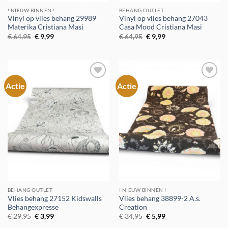
! NIEUW BINNEN !
BEHANG OUTLET
Vinyl op vlies behang 29989
Vinyl op vlies behang 27043
Materika Cristiana Masi
Casa Mood Cristiana Masi
Oorspronkelijke
Huidige
Oorspronkelijke
Huidige
€
64,95
€
9,99
€
64,95
€
9,99
prijs
prijs
prijs
prijs
was:
is:
was:
is:
€ 64,95.
€ 9,99.
€ 64,95.
€ 9,99.
Actie
Actie
Toevoegen
Toevoegen
aan
aan
verlanglijst
verlanglijst
BEHANG OUTLET
! NIEUW BINNEN !
Vlies behang 27152 Kidswalls
Vlies behang 38899-2 A.s.
Behangexpresse
Creation
Oorspronkelijke
Huidige
Oorspronkelijke
Huidige
€
29,95
€
3,99
€
34,95
€
5,99
prijs
prijs
prijs
prijs