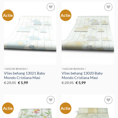
Actie
Actie
Toevoegen
Toevoegen
aan
aan
verlanglijst
verlanglijst
! NIEUW BINNEN !
! NIEUW BINNEN !
Vlies behang 13021 Baby
Vlies behang 13020 Baby
Mondo Cristiana Masi
Mondo Cristiana Masi
Oorspronkelijke
Huidige
Oorspronkelijke
Huidige
€
29,95
€
5,99
€
29,95
€
5,99
prijs
prijs
prijs
prijs
was:
is:
was:
is:
€ 29,95.
€ 5,99.
€ 29,95.
€ 5,99.
Actie
Actie
Toevoegen
Toevoegen
aan
aan
verlanglijst
verlanglijst