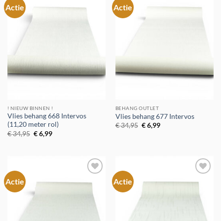
Actie
Actie
Toevoegen
Toevoegen
aan
aan
verlanglijst
verlanglijst
! NIEUW BINNEN !
BEHANG OUTLET
Vlies behang 668 Intervos
Vlies behang 677 Intervos
(11,20 meter rol)
Oorspronkelijke
Huidige
€
34,95
€
6,99
prijs
prijs
Oorspronkelijke
Huidige
€
34,95
€
6,99
was:
is:
prijs
prijs
€ 34,95.
€ 6,99.
was:
is:
€ 34,95.
€ 6,99.
Actie
Actie
Toevoegen
Toevoegen
aan
aan
verlanglijst
verlanglijst