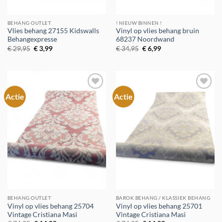
BEHANG OUTLET
! NIEUW BINNEN !
Vlies behang 27155 Kidswalls
Vinyl op vlies behang bruin
Behangexpresse
68237 Noordwand
Oorspronkelijke
Huidige
Oorspronkelijke
Huidige
€
29,95
€
3,99
€
34,95
€
6,99
prijs
prijs
prijs
prijs
was:
is:
was:
is:
€ 29,95.
€ 3,99.
€ 34,95.
€ 6,99.
Actie
Actie
Toevoegen
Toevoegen
aan
aan
verlanglijst
verlanglijst
BEHANG OUTLET
BAROK BEHANG / KLASSIEK BEHANG
Vinyl op vlies behang 25704
Vinyl op vlies behang 25701
Vintage Cristiana Masi
Vintage Cristiana Masi