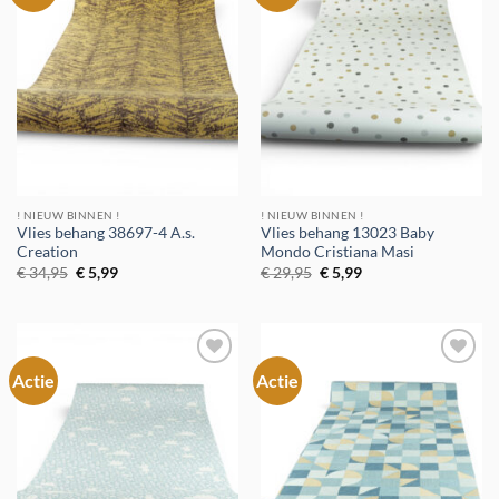
aan
aan
verlanglijst
verlanglijst
! NIEUW BINNEN !
! NIEUW BINNEN !
Vlies behang 38697-4 A.s.
Vlies behang 13023 Baby
Creation
Mondo Cristiana Masi
Oorspronkelijke
Huidige
Oorspronkelijke
Huidige
€
34,95
€
5,99
€
29,95
€
5,99
prijs
prijs
prijs
prijs
was:
is:
was:
is:
€ 34,95.
€ 5,99.
€ 29,95.
€ 5,99.
Actie
Actie
Toevoegen
Toevoegen
aan
aan
verlanglijst
verlanglijst