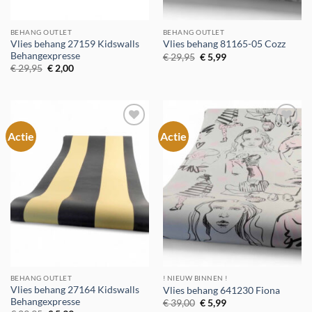
BEHANG OUTLET
BEHANG OUTLET
Vlies behang 27159 Kidswalls
Vlies behang 81165-05 Cozz
Behangexpresse
Oorspronkelijke
Huidige
€
29,95
€
5,99
prijs
prijs
Oorspronkelijke
Huidige
€
29,95
€
2,00
was:
is:
prijs
prijs
€ 29,95.
€ 5,99.
was:
is:
€ 29,95.
€ 2,00.
Actie
Actie
Toevoegen
Toevoegen
aan
aan
verlanglijst
verlanglijst
BEHANG OUTLET
! NIEUW BINNEN !
Vlies behang 27164 Kidswalls
Vlies behang 641230 Fiona
Behangexpresse
Oorspronkelijke
Huidige
€
39,00
€
5,99
prijs
prijs