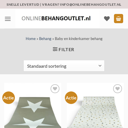
Ga
SNELLE LEVERTIJD | VRAGEN? INFO@ONLINEBEHANGOUTLET.NL
naar
inhoud
Home
»
Behang
»
Baby en kinderkamer behang
FILTER
Actie
Actie
Toevoegen
Toevoegen
aan
aan
verlanglijst
verlanglijst