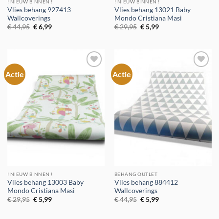
! NIEUW BINNEN !
! NIEUW BINNEN !
Vlies behang 927413
Vlies behang 13021 Baby
Wallcoverings
Mondo Cristiana Masi
Oorspronkelijke
Huidige
Oorspronkelijke
Huidige
€
44,95
€
6,99
€
29,95
€
5,99
prijs
prijs
prijs
prijs
was:
is:
was:
is:
€ 44,95.
€ 6,99.
€ 29,95.
€ 5,99.
Actie
Actie
Toevoegen
Toevoegen
aan
aan
verlanglijst
verlanglijst
! NIEUW BINNEN !
BEHANG OUTLET
Vlies behang 13003 Baby
Vlies behang 884412
Mondo Cristiana Masi
Wallcoverings
Oorspronkelijke
Huidige
Oorspronkelijke
Huidige
€
29,95
€
5,99
€
44,95
€
5,99
prijs
prijs
prijs
prijs
was:
is:
was:
is:
€ 29,95.
€ 5,99.
€ 44,95.
€ 5,99.