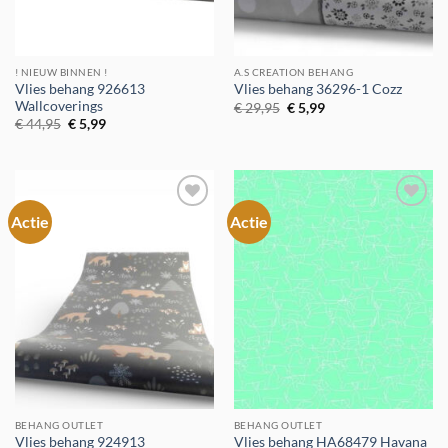
! NIEUW BINNEN !
A.S CREATION BEHANG
Vlies behang 926613
Vlies behang 36296-1 Cozz
Wallcoverings
Oorspronkelijke
Huidige
€
29,95
€
5,99
prijs
prijs
Oorspronkelijke
Huidige
€
44,95
€
5,99
was:
is:
prijs
prijs
€ 29,95.
€ 5,99.
was:
is:
€ 44,95.
€ 5,99.
Actie
Actie
Toevoegen
Toevoegen
aan
aan
verlanglijst
verlanglijst
BEHANG OUTLET
BEHANG OUTLET
Vlies behang 924913
Vlies behang HA68479 Havana