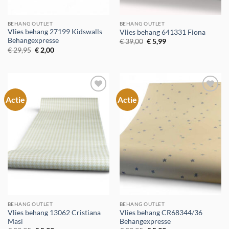
BEHANG OUTLET
BEHANG OUTLET
Vlies behang 27199 Kidswalls
Vlies behang 641331 Fiona
Behangexpresse
Oorspronkelijke
Huidige
€
39,00
€
5,99
prijs
prijs
Oorspronkelijke
Huidige
€
29,95
€
2,00
was:
is:
prijs
prijs
€ 39,00.
€ 5,99.
was:
is:
€ 29,95.
€ 2,00.
Actie
Actie
Toevoegen
Toevoegen
aan
aan
verlanglijst
verlanglijst
BEHANG OUTLET
BEHANG OUTLET
Vlies behang 13062 Cristiana
Vlies behang CR68344/36
Masi
Behangexpresse