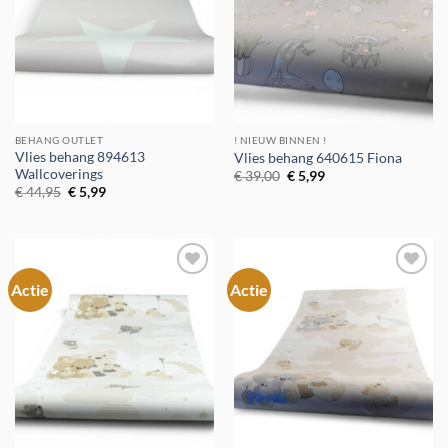
BEHANG OUTLET
! NIEUW BINNEN !
Vlies behang 894613
Vlies behang 640615 Fiona
Wallcoverings
Oorspronkelijke
Huidige
€
39,00
€
5,99
prijs
prijs
Oorspronkelijke
Huidige
€
44,95
€
5,99
was:
is:
prijs
prijs
€ 39,00.
€ 5,99.
was:
is:
€ 44,95.
€ 5,99.
Actie
Actie
Toevoegen
Toevoegen
aan
aan
verlanglijst
verlanglijst