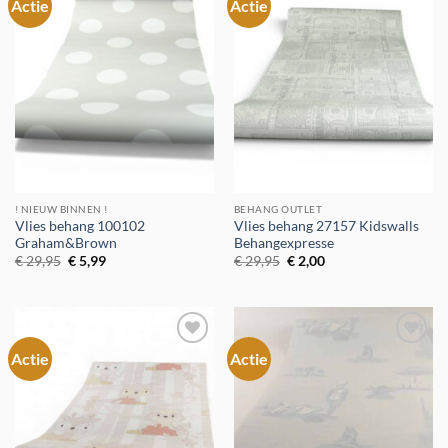
Actie
Actie
Toevoegen
Toevoegen
aan
aan
verlanglijst
verlanglijst
! NIEUW BINNEN !
BEHANG OUTLET
Vlies behang 100102
Vlies behang 27157 Kidswalls
Graham&Brown
Behangexpresse
Oorspronkelijke
Huidige
Oorspronkelijke
Huidige
€
29,95
€
5,99
€
29,95
€
2,00
prijs
prijs
prijs
prijs
was:
is:
was:
is:
€ 29,95.
€ 5,99.
€ 29,95.
€ 2,00.
Actie
Actie
Toevoegen
Toevoegen
aan
aan
verlanglijst
verlanglijst