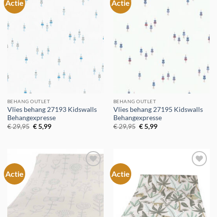
Actie
Actie
Toevoegen
Toevoegen
aan
aan
verlanglijst
verlanglijst
BEHANG OUTLET
BEHANG OUTLET
Vlies behang 27193 Kidswalls
Vlies behang 27195 Kidswalls
Behangexpresse
Behangexpresse
Oorspronkelijke
Huidige
Oorspronkelijke
Huidige
€
29,95
€
5,99
€
29,95
€
5,99
prijs
prijs
prijs
prijs
was:
is:
was:
is:
€ 29,95.
€ 5,99.
€ 29,95.
€ 5,99.
Actie
Actie
Toevoegen
Toevoegen
aan
aan
verlanglijst
verlanglijst