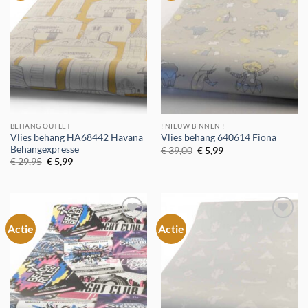
verlanglijst
verlanglijst
BEHANG OUTLET
! NIEUW BINNEN !
Vlies behang HA68442 Havana
Vlies behang 640614 Fiona
Behangexpresse
Oorspronkelijke
Huidige
€
39,00
€
5,99
prijs
prijs
Oorspronkelijke
Huidige
€
29,95
€
5,99
was:
is:
prijs
prijs
€ 39,00.
€ 5,99.
was:
is:
€ 29,95.
€ 5,99.
Actie
Actie
Toevoegen
Toevoegen
aan
aan
verlanglijst
verlanglijst