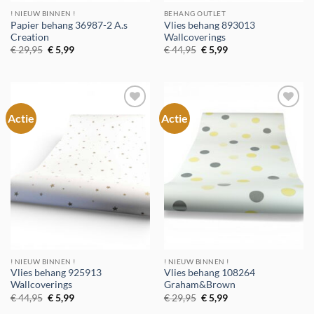
! NIEUW BINNEN !
BEHANG OUTLET
Papier behang 36987-2 A.s
Vlies behang 893013
Creation
Wallcoverings
Oorspronkelijke
Huidige
Oorspronkelijke
Huidige
€
29,95
€
5,99
€
44,95
€
5,99
prijs
prijs
prijs
prijs
was:
is:
was:
is:
€ 29,95.
€ 5,99.
€ 44,95.
€ 5,99.
Actie
Actie
Toevoegen
Toevoegen
aan
aan
verlanglijst
verlanglijst
! NIEUW BINNEN !
! NIEUW BINNEN !
Vlies behang 925913
Vlies behang 108264
Wallcoverings
Graham&Brown
Oorspronkelijke
Huidige
Oorspronkelijke
Huidige
€
44,95
€
5,99
€
29,95
€
5,99
prijs
prijs
prijs
prijs