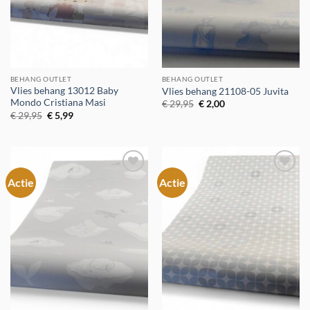
BEHANG OUTLET
BEHANG OUTLET
Vlies behang 13012 Baby
Vlies behang 21108-05 Juvita
Mondo Cristiana Masi
Oorspronkelijke
Huidige
€
29,95
€
2,00
prijs
prijs
Oorspronkelijke
Huidige
€
29,95
€
5,99
was:
is:
prijs
prijs
€ 29,95.
€ 2,00.
was:
is:
€ 29,95.
€ 5,99.
Actie
Actie
Toevoegen
Toevoegen
aan
aan
verlanglijst
verlanglijst