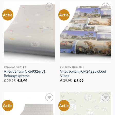
Actie
Actie
Toevoegen
Toevoegen
aan
aan
verlanglijst
verlanglijst
BEHANG OUTLET
! NIEUW BINNEN !
Vlies behang CR68326/31
Vlies behang GV24228 Good
Behangexpresse
Vibes
Oorspronkelijke
Huidige
Oorspronkelijke
Huidige
€
29,95
€
5,99
€
39,95
€
5,99
prijs
prijs
prijs
prijs
was:
is:
was:
is:
€ 29,95.
€ 5,99.
€ 39,95.
€ 5,99.
Actie
Actie
Toevoegen
Toevoegen
aan
aan
verlanglijst
verlanglijst