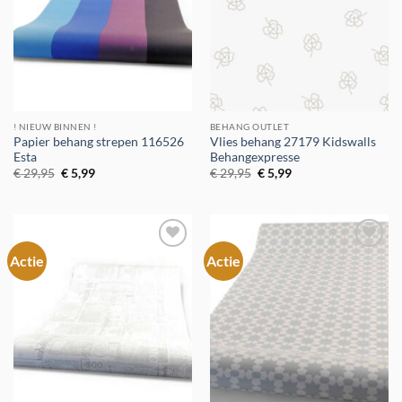
! NIEUW BINNEN !
BEHANG OUTLET
Papier behang strepen 116526
Vlies behang 27179 Kidswalls
Esta
Behangexpresse
Oorspronkelijke
Huidige
Oorspronkelijke
Huidige
€
29,95
€
5,99
€
29,95
€
5,99
prijs
prijs
prijs
prijs
was:
is:
was:
is:
€ 29,95.
€ 5,99.
€ 29,95.
€ 5,99.
Actie
Actie
Toevoegen
Toevoegen
aan
aan
verlanglijst
verlanglijst