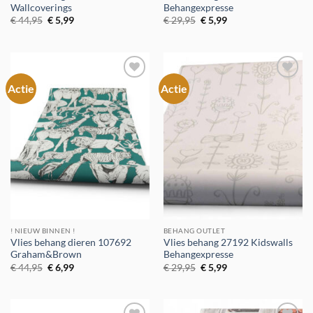
Wallcoverings
Behangexpresse
Oorspronkelijke
Huidige
Oorspronkelijke
Huidige
€
44,95
€
5,99
€
29,95
€
5,99
prijs
prijs
prijs
prijs
was:
is:
was:
is:
€ 44,95.
€ 5,99.
€ 29,95.
€ 5,99.
Actie
Actie
Toevoegen
Toevoegen
aan
aan
verlanglijst
verlanglijst
! NIEUW BINNEN !
BEHANG OUTLET
Vlies behang dieren 107692
Vlies behang 27192 Kidswalls
Graham&Brown
Behangexpresse
Oorspronkelijke
Huidige
Oorspronkelijke
Huidige
€
44,95
€
6,99
€
29,95
€
5,99
prijs
prijs
prijs
prijs
was:
is:
was:
is:
€ 44,95.
€ 6,99.
€ 29,95.
€ 5,99.