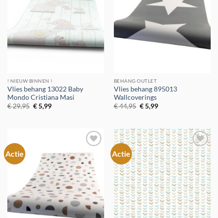
! NIEUW BINNEN !
BEHANG OUTLET
Vlies behang 13022 Baby
Vlies behang 895013
Mondo Cristiana Masi
Wallcoverings
Oorspronkelijke
Huidige
Oorspronkelijke
Huidige
€
29,95
€
5,99
€
44,95
€
5,99
prijs
prijs
prijs
prijs
was:
is:
was:
is:
€ 29,95.
€ 5,99.
€ 44,95.
€ 5,99.
Actie
Actie
Toevoegen
Toevoegen
aan
aan
verlanglijst
verlanglijst