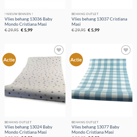
! NIEUW BINNEN !
BEHANG OUTLET
Vlies behang 13036 Baby
Vlies behang 13037 Cristiana
Mondo Cristiana Masi
Masi
Oorspronkelijke
Huidige
Oorspronkelijke
Huidige
€
29,95
€
5,99
€
29,95
€
5,99
prijs
prijs
prijs
prijs
was:
is:
was:
is:
€ 29,95.
€ 5,99.
€ 29,95.
€ 5,99.
Actie
Actie
Toevoegen
Toevoegen
aan
aan
verlanglijst
verlanglijst
BEHANG OUTLET
BEHANG OUTLET
Vlies behang 13024 Baby
Vlies behang 13077 Baby
Mondo Cristiana Masi
Mondo Cristiana Masi