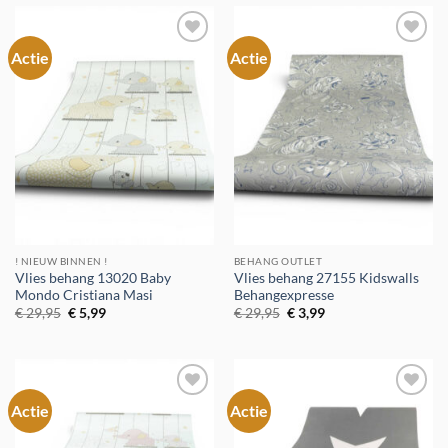
Actie
Actie
Toevoegen
Toevoegen
aan
aan
verlanglijst
verlanglijst
! NIEUW BINNEN !
BEHANG OUTLET
Vlies behang 13020 Baby
Vlies behang 27155 Kidswalls
Mondo Cristiana Masi
Behangexpresse
Oorspronkelijke
Huidige
Oorspronkelijke
Huidige
€
29,95
€
5,99
€
29,95
€
3,99
prijs
prijs
prijs
prijs
was:
is:
was:
is:
€ 29,95.
€ 5,99.
€ 29,95.
€ 3,99.
Actie
Actie
Toevoegen
Toevoegen
aan
aan
verlanglijst
verlanglijst