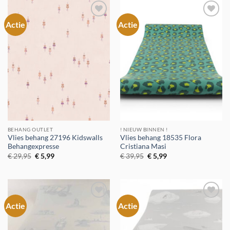
Actie
Actie
Toevoegen
Toevoegen
aan
aan
verlanglijst
verlanglijst
BEHANG OUTLET
! NIEUW BINNEN !
Vlies behang 27196 Kidswalls
Vlies behang 18535 Flora
Behangexpresse
Cristiana Masi
Oorspronkelijke
Huidige
Oorspronkelijke
Huidige
€
29,95
€
5,99
€
39,95
€
5,99
prijs
prijs
prijs
prijs
was:
is:
was:
is:
€ 29,95.
€ 5,99.
€ 39,95.
€ 5,99.
Actie
Actie
Toevoegen
Toevoegen
aan
aan
verlanglijst
verlanglijst