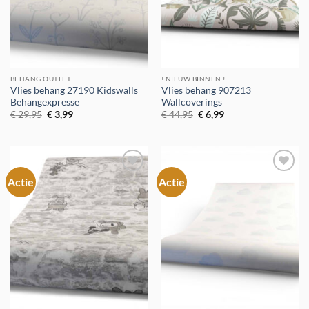
BEHANG OUTLET
! NIEUW BINNEN !
Vlies behang 27190 Kidswalls
Vlies behang 907213
Behangexpresse
Wallcoverings
Oorspronkelijke
Huidige
Oorspronkelijke
Huidige
€
29,95
€
3,99
€
44,95
€
6,99
prijs
prijs
prijs
prijs
was:
is:
was:
is:
€ 29,95.
€ 3,99.
€ 44,95.
€ 6,99.
Actie
Actie
Toevoegen
Toevoegen
aan
aan
verlanglijst
verlanglijst