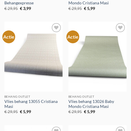
Behangexpresse
Mondo Cristiana Masi
Oorspronkelijke
Huidige
Oorspronkelijke
Huidige
€
29,95
€
3,99
€
29,95
€
5,99
prijs
prijs
prijs
prijs
was:
is:
was:
is:
€ 29,95.
€ 3,99.
€ 29,95.
€ 5,99.
Actie
Actie
Toevoegen
Toevoegen
aan
aan
verlanglijst
verlanglijst
BEHANG OUTLET
BEHANG OUTLET
Vlies behang 13055 Cristiana
Vlies behang 13026 Baby
Masi
Mondo Cristiana Masi
Oorspronkelijke
Huidige
Oorspronkelijke
Huidige
€
29,95
€
5,99
€
29,95
€
5,99
prijs
prijs
prijs
prijs
was:
is:
was:
is:
€ 29,95.
€ 5,99.
€ 29,95.
€ 5,99.