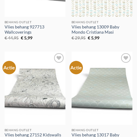
BEHANG OUTLET
BEHANG OUTLET
Vlies behang 927713
Vlies behang 13009 Baby
Wallcoverings
Mondo Cristiana Masi
Oorspronkelijke
Huidige
Oorspronkelijke
Huidige
€
44,95
€
5,99
€
29,95
€
5,99
prijs
prijs
prijs
prijs
was:
is:
was:
is:
€ 44,95.
€ 5,99.
€ 29,95.
€ 5,99.
Actie
Actie
Toevoegen
Toevoegen
aan
aan
verlanglijst
verlanglijst
BEHANG OUTLET
BEHANG OUTLET
Vlies behang 27152 Kidswalls
Vlies behang 13017 Baby