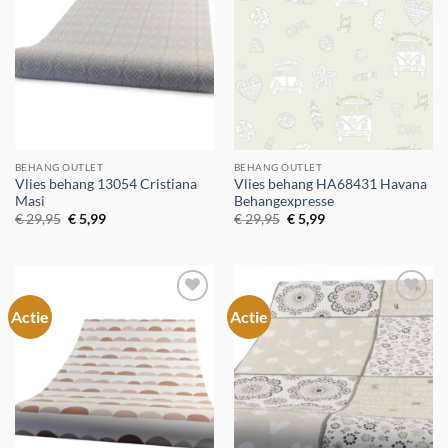
BEHANG OUTLET
BEHANG OUTLET
Vlies behang 13054 Cristiana
Vlies behang HA68431 Havana
Masi
Behangexpresse
Oorspronkelijke
Huidige
Oorspronkelijke
Huidige
€
29,95
€
5,99
€
29,95
€
5,99
prijs
prijs
prijs
prijs
was:
is:
was:
is:
€ 29,95.
€ 5,99.
€ 29,95.
€ 5,99.
Actie
Actie
Toevoegen
Toevoegen
aan
aan
verlanglijst
verlanglijst