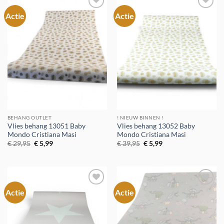
Actie
Actie
Toevoegen
Toevoegen
aan
aan
verlanglijst
verlanglijst
BEHANG OUTLET
! NIEUW BINNEN !
Vlies behang 13051 Baby
Vlies behang 13052 Baby
Mondo Cristiana Masi
Mondo Cristiana Masi
Oorspronkelijke
Huidige
Oorspronkelijke
Huidige
€
29,95
€
5,99
€
39,95
€
5,99
prijs
prijs
prijs
prijs
was:
is:
was:
is:
€ 29,95.
€ 5,99.
€ 39,95.
€ 5,99.
Actie
Actie
Toevoegen
Toevoegen
aan
aan
verlanglijst
verlanglijst