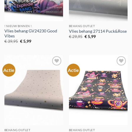
! NIEUW BINNEN !
BEHANG OUTLET
Vlies behang GV24230 Good
Vlies behang 27114 Puck&Rose
Vibes
Oorspronkelijke
Huidige
€
29,95
€
5,99
prijs
prijs
Oorspronkelijke
Huidige
€
39,95
€
5,99
was:
is:
prijs
prijs
€ 29,95.
€ 5,99.
was:
is:
€ 39,95.
€ 5,99.
Actie
Actie
Toevoegen
Toevoegen
aan
aan
verlanglijst
verlanglijst
BEHANG OUTLET
BEHANG OUTLET