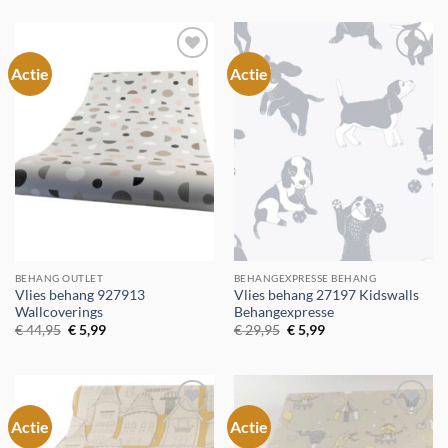
was:
is:
was:
is:
€ 44,95.
€ 5,99.
€ 29,95.
€ 5,99.
Actie
Actie
Toevoegen
Toevoegen
aan
aan
verlanglijst
verlanglijst
BEHANG OUTLET
BEHANGEXPRESSE BEHANG
Vlies behang 927913
Vlies behang 27197 Kidswalls
Wallcoverings
Behangexpresse
Oorspronkelijke
Huidige
Oorspronkelijke
Huidige
€
44,95
€
5,99
€
29,95
€
5,99
prijs
prijs
prijs
prijs
was:
is:
was:
is:
€ 44,95.
€ 5,99.
€ 29,95.
€ 5,99.
Actie
Actie
Toevoegen
Toevoegen
aan
aan