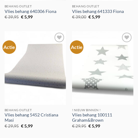
BEHANG OUTLET
BEHANG OUTLET
Vlies behang 640306 Fiona
Vlies behang 641333 Fiona
Oorspronkelijke
Huidige
Oorspronkelijke
Huidige
€
39,95
€
5,99
€
39,00
€
5,99
prijs
prijs
prijs
prijs
was:
is:
was:
is:
€ 39,95.
€ 5,99.
€ 39,00.
€ 5,99.
Actie
Actie
Toevoegen
Toevoegen
aan
aan
verlanglijst
verlanglijst
BEHANG OUTLET
! NIEUW BINNEN !
Vlies behang 5452 Cristiana
Vlies behang 100111
Masi
Graham&Brown
Oorspronkelijke
Huidige
Oorspronkelijke
Huidige
€
29,95
€
5,99
€
29,95
€
5,99
prijs
prijs
prijs
prijs
was:
is:
was:
is:
€ 29,95.
€ 5,99.
€ 29,95.
€ 5,99.