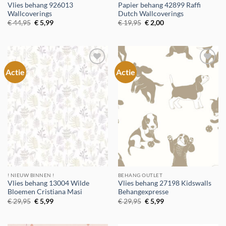
Vlies behang 926013
Papier behang 42899 Raffi
Wallcoverings
Dutch Wallcoverings
Oorspronkelijke
Huidige
Oorspronkelijke
Huidige
€
44,95
€
5,99
€
19,95
€
2,00
prijs
prijs
prijs
prijs
was:
is:
was:
is:
€ 44,95.
€ 5,99.
€ 19,95.
€ 2,00.
Actie
Actie
Toevoegen
Toevoegen
aan
aan
verlanglijst
verlanglijst
! NIEUW BINNEN !
BEHANG OUTLET
Vlies behang 13004 Wilde
Vlies behang 27198 Kidswalls
Bloemen Cristiana Masi
Behangexpresse
Oorspronkelijke
Huidige
Oorspronkelijke
Huidige
€
29,95
€
5,99
€
29,95
€
5,99
prijs
prijs
prijs
prijs
was:
is:
was:
is:
€ 29,95.
€ 5,99.
€ 29,95.
€ 5,99.