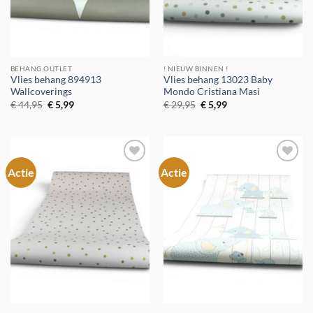
BEHANG OUTLET
! NIEUW BINNEN !
Vlies behang 894913
Vlies behang 13023 Baby
Wallcoverings
Mondo Cristiana Masi
Oorspronkelijke
Huidige
Oorspronkelijke
Huidige
€
44,95
€
5,99
€
29,95
€
5,99
prijs
prijs
prijs
prijs
was:
is:
was:
is:
€ 44,95.
€ 5,99.
€ 29,95.
€ 5,99.
Actie
Actie
Toevoegen
Toevoegen
aan
aan
verlanglijst
verlanglijst