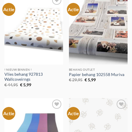
Actie
Actie
Toevoegen
Toevoegen
aan
aan
verlanglijst
verlanglijst
! NIEUW BINNEN !
BEHANG OUTLET
Vlies behang 927813
Papier behang 102558 Muriva
Wallcoveirngs
Oorspronkelijke
Huidige
€
29,95
€
5,99
prijs
prijs
Oorspronkelijke
Huidige
€
44,95
€
5,99
was:
is:
prijs
prijs
€ 29,95.
€ 5,99.
was:
is:
€ 44,95.
€ 5,99.
Actie
Actie
Toevoegen
Toevoegen
aan
aan
verlanglijst
verlanglijst