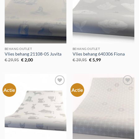
BEHANG OUTLET
BEHANG OUTLET
Vlies behang 21108-05 Juvita
Vlies behang 640306 Fiona
Oorspronkelijke
Huidige
Oorspronkelijke
Huidige
€
29,95
€
2,00
€
39,95
€
5,99
prijs
prijs
prijs
prijs
was:
is:
was:
is:
€ 29,95.
€ 2,00.
€ 39,95.
€ 5,99.
Actie
Actie
Toevoegen
Toevoegen
aan
aan
verlanglijst
verlanglijst