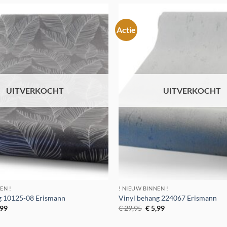
Actie
Toevoegen
aan
verlanglijst
UITVERKOCHT
UITVERKOCHT
EN !
! NIEUW BINNEN !
g 10125-08 Erismann
Vinyl behang 224067 Erismann
spronkelijke
Huidige
Oorspronkelijke
Huidige
,99
€
29,95
€
5,99
s
prijs
prijs
prijs
:
is:
was:
is: