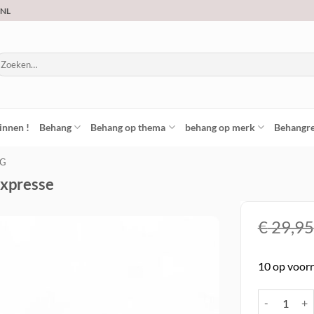
.NL
oeken
ar:
innen !
Behang
Behang op thema
behang op merk
Behangre
NG
expresse
€
29,95
Toevoegen
10 op voor
aan
verlanglijst
Vlies behang