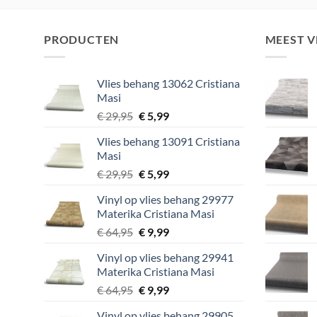
€ 39,95.
€ 5,99.
€ 2
PRODUCTEN
MEEST 
Vlies behang 13062 Cristiana
Masi
Oorspronkelijke
Huidige
€
29,95
€
5,99
prijs
prijs
Vlies behang 13091 Cristiana
was:
is:
Masi
€ 29,95.
€ 5,99.
Oorspronkelijke
Huidige
€
29,95
€
5,99
prijs
prijs
Vinyl op vlies behang 29977
was:
is:
Materika Cristiana Masi
€ 29,95.
€ 5,99.
Oorspronkelijke
Huidige
€
64,95
€
9,99
prijs
prijs
Vinyl op vlies behang 29941
was:
is:
Materika Cristiana Masi
€ 64,95.
€ 9,99.
Oorspronkelijke
Huidige
€
64,95
€
9,99
prijs
prijs
Vinyl op vlies behang 29905