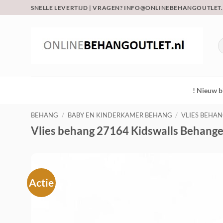
Ga
SNELLE LEVERTIJD | VRAGEN? INFO@ONLINEBEHANGOUTLET
naar
inhoud
Z
na
! Nieuw b
BEHANG
/
BABY EN KINDERKAMER BEHANG
/
VLIES BEHA
Vlies behang 27164 Kidswalls Behang
Actie