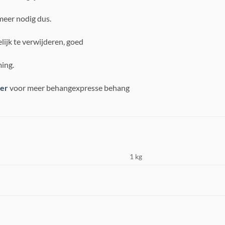
meer nodig dus.
lijk te verwijderen, goed
ing.
ier
voor meer behangexpresse behang
1 kg