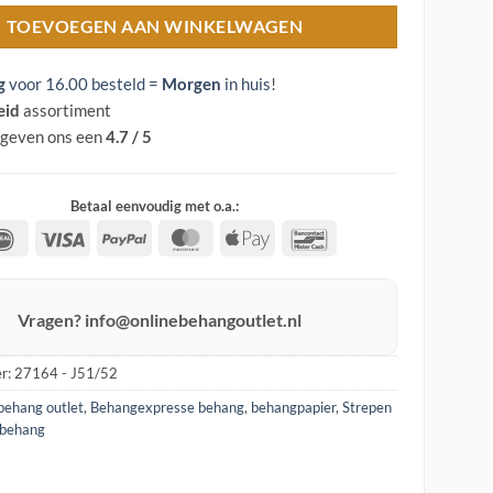
TOEVOEGEN AAN WINKELWAGEN
g
voor 16.00 besteld =
Morgen
in huis
!
eid
assortiment
 geven ons een
4.7 / 5
Betaal eenvoudig met o.a.:
IDeal
Visa
PayPal
MasterCard
Apple
Bancontact
Pay
Vragen? info@onlinebehangoutlet.nl
r:
27164 - J51/52
behang outlet
,
Behangexpresse behang
,
behangpapier
,
Strepen
 behang