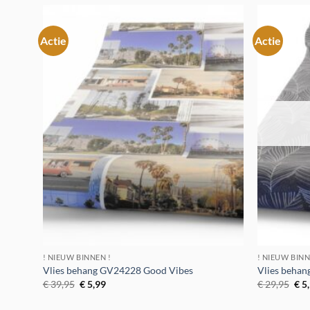
Actie
Actie
Toevoegen
aan
verlanglijst
! NIEUW BINNEN !
! NIEUW BINN
Vlies behang GV24228 Good Vibes
Vlies behan
Oorspronkelijke
Huidige
Oor
€
39,95
€
5,99
€
29,95
€
5
prijs
prijs
prij
was:
is:
was