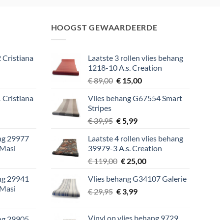
€ 39,95.
€ 5,99.
HOOGST GEWAARDEERDE
 Cristiana
Laatste 3 rollen vlies behang
1218-10 A.s. Creation
lijke
ige
Oorspronkelijke
Huidige
€
89,00
€
15,00
prijs
prijs
 Cristiana
Vlies behang G67554 Smart
was:
is:
Stripes
9.
€ 89,00.
€ 15,00.
lijke
ige
Oorspronkelijke
Huidige
€
39,95
€
5,99
prijs
prijs
ang 29977
Laatste 4 rollen vlies behang
was:
is:
 Masi
39979-3 A.s. Creation
9.
€ 39,95.
€ 5,99.
lijke
ige
Oorspronkelijke
Huidige
€
119,00
€
25,00
prijs
prijs
ang 29941
Vlies behang G34107 Galerie
was:
is:
 Masi
Oorspronkelijke
Huidige
9.
€
29,95
€
€ 119,00.
3,99
€ 25,00.
lijke
ige
prijs
prijs
was:
is:
Vinyl op vlies behang 9729
ang 29905