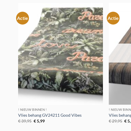
€ 39,95.
€ 5,99.
€ 2
Actie
Actie
Toevoegen
aan
verlanglijst
! NIEUW BINNEN !
! NIEUW BINN
Vlies behang GV24211 Good Vibes
Vlies behan
Oorspronkelijke
Huidige
Oor
€
39,95
€
5,99
€
29,95
€
5
prijs
prijs
prij
was:
is:
was