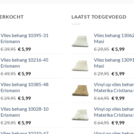
9,95.
€ 5,99.
€ 39,95.
€ 5,99.
VERKOCHT
LAATST TOEGEVOEGD
Vlies behang 10395-31
Vlies behang 13062
Erismann
Masi
Oorspronkelijke
Huidige
Oorspronke
Huid
€
39,95
€
5,99
€
29,95
€
5,99
prijs
prijs
prijs
prijs
Vlies behang 10216-45
Vlies behang 13091
was:
is:
was:
is:
Erismann
Masi
€ 39,95.
€ 5,99.
€ 29,95.
€ 5,9
Oorspronkelijke
Huidige
Oorspronke
Huid
€
49,95
€
5,99
€
29,95
€
5,99
prijs
prijs
prijs
prijs
Vlies behang 10385-48
Vinyl op vlies beh
was:
is:
was:
is:
Erismann
Materika Cristiana
€ 49,95.
€ 5,99.
€ 29,95.
€ 5,9
Oorspronkelijke
Huidige
Oorspronke
Huid
€
29,95
€
5,99
€
64,95
€
9,99
prijs
prijs
prijs
prijs
Vlies behang 10028-10
Vinyl op vlies beh
was:
is:
was:
is:
Erismann
Materika Cristiana
€ 29,95.
€ 5,99.
€ 64,95.
€ 9,9
Oorspronkelijke
Huidige
Oorspronke
Huid
€
29,95
€
5,99
€
64,95
€
9,99
prijs
prijs
prijs
prijs
Vlies behang 10210-47
Vinyl op vlies beh