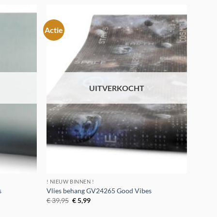
€ 39,95.
€ 5,99.
Actie
Toevoegen
Toevoegen
aan
aan
verlanglijst
verlanglijst
UITVERKOCHT
! NIEUW BINNEN !
s
Vlies behang GV24265 Good Vibes
Oorspronkelijke
Huidige
€
39,95
€
5,99
prijs
prijs
was:
is: