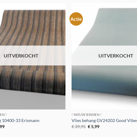
9,95.
€ 5,99.
€ 29,95.
€ 5,99.
Actie
Toevoegen
aan
verlanglijst
UITVERKOCHT
UITVERKOCHT
EN !
! NIEUW BINNEN !
g 10400-33 Erismann
Vlies behang GV24202 Good Vibe
spronkelijke
Huidige
Oorspronkelijke
Huidige
,99
€
39,95
€
5,99
s
prijs
prijs
prijs
:
is:
was:
is: