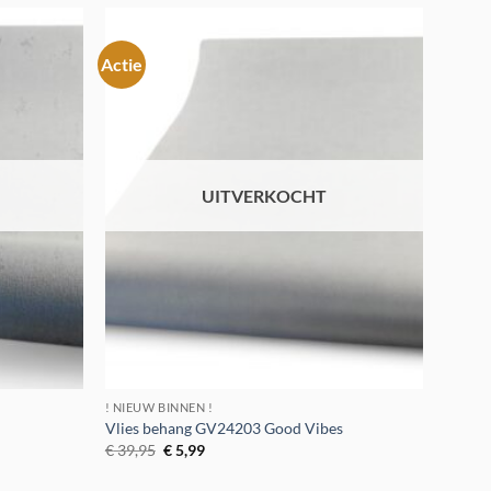
Actie
Toevoegen
Toevoegen
aan
aan
verlanglijst
verlanglijst
UITVERKOCHT
! NIEUW BINNEN !
Vlies behang GV24203 Good Vibes
Oorspronkelijke
Huidige
€
39,95
€
5,99
prijs
prijs
was:
is: