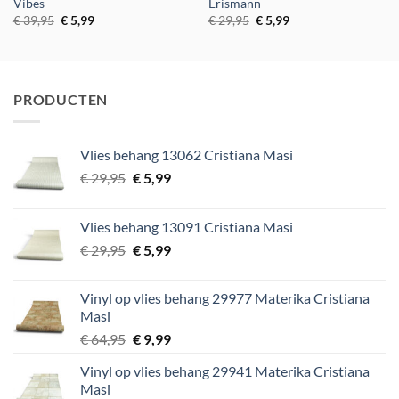
Vibes
Erismann
Oorspronkelijke
Huidige
Oorspronkelijke
Huidige
€
39,95
€
5,99
€
29,95
€
5,99
prijs
prijs
prijs
prijs
was:
is:
was:
is:
€ 39,95.
€ 5,99.
€ 29,95.
€ 5,99.
PRODUCTEN
Vlies behang 13062 Cristiana Masi
Oorspronkelijke
Huidige
€
29,95
€
5,99
prijs
prijs
was:
is:
Vlies behang 13091 Cristiana Masi
€ 29,95.
€ 5,99.
Oorspronkelijke
Huidige
€
29,95
€
5,99
prijs
prijs
was:
is:
Vinyl op vlies behang 29977 Materika Cristiana
€ 29,95.
€ 5,99.
Masi
Oorspronkelijke
Huidige
€
64,95
€
9,99
prijs
prijs
Vinyl op vlies behang 29941 Materika Cristiana
was:
is:
Masi
€ 64,95.
€ 9,99.