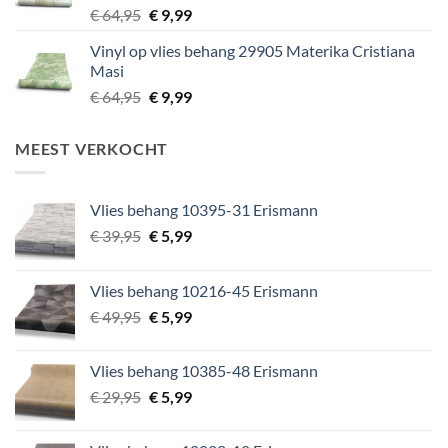
Oorspronkelijke
Huidige
€
64,95
€
9,99
prijs
prijs
Vinyl op vlies behang 29905 Materika Cristiana
was:
is:
Masi
€ 64,95.
€ 9,99.
Oorspronkelijke
Huidige
€
64,95
€
9,99
prijs
prijs
was:
is:
MEEST VERKOCHT
€ 64,95.
€ 9,99.
Vlies behang 10395-31 Erismann
Oorspronkelijke
Huidige
€
39,95
€
5,99
prijs
prijs
was:
is:
Vlies behang 10216-45 Erismann
€ 39,95.
€ 5,99.
Oorspronkelijke
Huidige
€
49,95
€
5,99
prijs
prijs
was:
is:
Vlies behang 10385-48 Erismann
€ 49,95.
€ 5,99.
Oorspronkelijke
Huidige
€
29,95
€
5,99
prijs
prijs
was:
is: