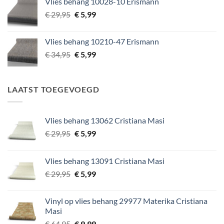
Vlies behang 10028-10 Erismann
€ 29,95.
€ 5,99.
Oorspronkelijke
Huidige
€
29,95
€
5,99
prijs
prijs
was:
is:
Vlies behang 10210-47 Erismann
€ 29,95.
€ 5,99.
Oorspronkelijke
Huidige
€
34,95
€
5,99
prijs
prijs
was:
is:
€ 34,95.
€ 5,99.
LAATST TOEGEVOEGD
Vlies behang 13062 Cristiana Masi
Oorspronkelijke
Huidige
€
29,95
€
5,99
prijs
prijs
was:
is:
Vlies behang 13091 Cristiana Masi
€ 29,95.
€ 5,99.
Oorspronkelijke
Huidige
€
29,95
€
5,99
prijs
prijs
was:
is:
Vinyl op vlies behang 29977 Materika Cristiana
€ 29,95.
€ 5,99.
Masi
Oorspronkelijke
Huidige
€
64,95
€
9,99