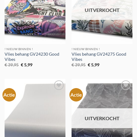
UITVERKOCHT
! NIEUW BINNEN !
! NIEUW BINNEN !
Vlies behang GV24230 Good
Vlies behang GV24275 Good
Vibes
Vibes
Oorspronkelijke
Huidige
Oorspronkelijke
Huidige
€
39,95
€
5,99
€
39,95
€
5,99
prijs
prijs
prijs
prijs
was:
is:
was:
is:
€ 39,95.
€ 5,99.
€ 39,95.
€ 5,99.
Actie
Actie
Toevoegen
Toevoegen
aan
aan
verlanglijst
verlanglijst
UITVERKOCHT