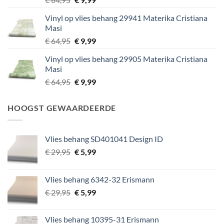
prijs
prijs
Vinyl op vlies behang 29941 Materika Cristiana
was:
is:
Masi
€ 64,95.
€ 9,99.
Oorspronkelijke
Huidige
€
64,95
€
9,99
prijs
prijs
Vinyl op vlies behang 29905 Materika Cristiana
was:
is:
Masi
€ 64,95.
€ 9,99.
Oorspronkelijke
Huidige
€
64,95
€
9,99
prijs
prijs
was:
is:
HOOGST GEWAARDEERDE
€ 64,95.
€ 9,99.
Vlies behang SD401041 Design ID
Oorspronkelijke
Huidige
€
29,95
€
5,99
prijs
prijs
was:
is:
Vlies behang 6342-32 Erismann
€ 29,95.
€ 5,99.
Oorspronkelijke
Huidige
€
29,95
€
5,99
prijs
prijs
was:
is:
Vlies behang 10395-31 Erismann
€ 29,95.
€ 5,99.