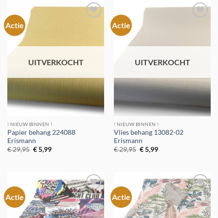
Actie
Actie
Toevoegen
Toevoegen
aan
aan
verlanglijst
verlanglijst
UITVERKOCHT
UITVERKOCHT
! NIEUW BINNEN !
! NIEUW BINNEN !
Papier behang 224088
Vlies behang 13082-02
Erismann
Erismann
Oorspronkelijke
Huidige
Oorspronkelijke
Huidige
€
29,95
€
5,99
€
29,95
€
5,99
prijs
prijs
prijs
prijs
was:
is:
was:
is:
€ 29,95.
€ 5,99.
€ 29,95.
€ 5,99.
Actie
Actie
Toevoegen
Toevoegen
aan
aan
verlanglijst
verlanglijst