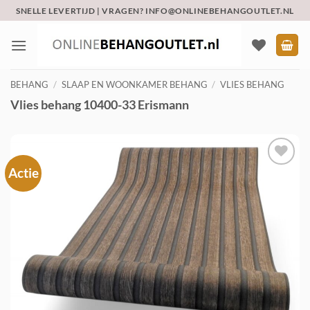
Ga
SNELLE LEVERTIJD | VRAGEN? INFO@ONLINEBEHANGOUTLET.NL
naar
inhoud
BEHANG
/
SLAAP EN WOONKAMER BEHANG
/
VLIES BEHANG
Vlies behang 10400-33 Erismann
Actie
Toevoegen
aan
verlanglijst