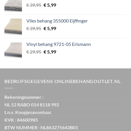
Oorspronkelijke
Huidige
€
39,95
€
5,99
prijs
prijs
was:
is:
Vlies behang 355000 Eijffinger
€ 39,95.
€ 5,99.
Oorspronkelijke
Huidige
€
39,95
€
5,99
prijs
prijs
was:
is:
Vinyl behang 9721-05 Erismann
€ 39,95.
€ 5,99.
Oorspronkelijke
Huidige
€
29,95
€
5,99
prijs
prijs
was:
is:
€ 29,95.
€ 5,99.
BEDRIJFSGEGEVENS ONLINEBEHANGOUTLET.NL
Rekeningnummer :
NL 52 RABO 014 8118 992
t.n.v. Koopjesavontuur.
KVK : 84600985
BTW NUMMER : NL863275643B01