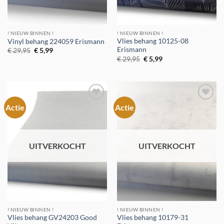
! NIEUW BINNEN !
! NIEUW BINNEN !
Vlies behang 10125-08
Vinyl behang 224059 Erismann
Erismann
Oorspronkelijke
Huidige
€
29,95
€
5,99
prijs
prijs
Oorspronkelijke
Huidige
€
29,95
€
5,99
was:
is:
prijs
prijs
€ 29,95.
€ 5,99.
was:
is:
€ 29,95.
€ 5,99.
Actie
Actie
Toevoegen
Toevoegen
aan
aan
verlanglijst
verlanglijst
UITVERKOCHT
UITVERKOCHT
! NIEUW BINNEN !
! NIEUW BINNEN !
Vlies behang GV24203 Good
Vlies behang 10179-31