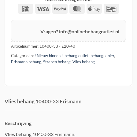
IDeal
Visa
PayPal
MasterCard
Apple
Banconta
Pay
Vragen? info@onlinebehangoutlet.nl
Artikelnummer:
10400-33 - E20/40
Categorieën:
! Nieuw binnen !
,
behang outlet
,
behangpapier
,
Erismann behang
,
Strepen behang
,
Vlies behang
Vlies behang 10400-33 Erismann
Beschrijving
Vlies behang 10400-33 Erismann.