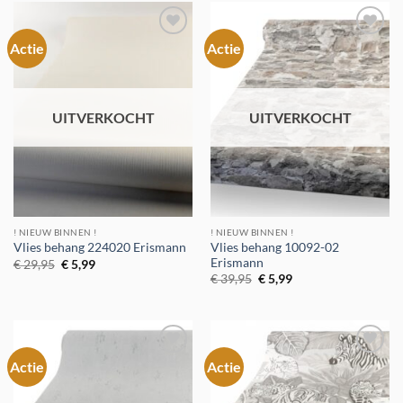
Actie
Actie
Toevoegen
Toevoegen
aan
aan
verlanglijst
verlanglijst
UITVERKOCHT
UITVERKOCHT
! NIEUW BINNEN !
! NIEUW BINNEN !
Vlies behang 10092-02
Vlies behang 224020 Erismann
Erismann
Oorspronkelijke
Huidige
€
29,95
€
5,99
prijs
prijs
Oorspronkelijke
Huidige
€
39,95
€
5,99
was:
is:
prijs
prijs
€ 29,95.
€ 5,99.
was:
is:
€ 39,95.
€ 5,99.
Actie
Actie
Toevoegen
Toevoegen
aan
aan
verlanglijst
verlanglijst