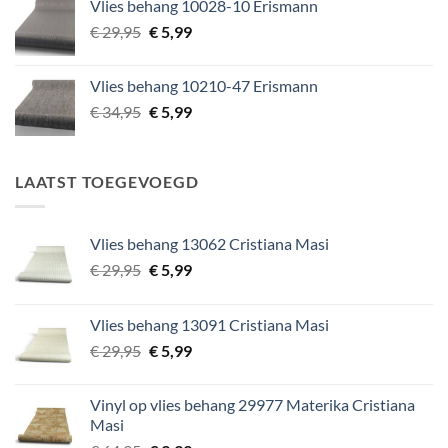
Vlies behang 10028-10 Erismann
€ 29,95.
€ 5,99.
Oorspronkelijke
Huidige
€
29,95
€
5,99
prijs
prijs
was:
is:
Vlies behang 10210-47 Erismann
€ 29,95.
€ 5,99.
Oorspronkelijke
Huidige
€
34,95
€
5,99
prijs
prijs
was:
is:
€ 34,95.
€ 5,99.
LAATST TOEGEVOEGD
Vlies behang 13062 Cristiana Masi
Oorspronkelijke
Huidige
€
29,95
€
5,99
prijs
prijs
was:
is:
Vlies behang 13091 Cristiana Masi
€ 29,95.
€ 5,99.
Oorspronkelijke
Huidige
€
29,95
€
5,99
prijs
prijs
was:
is:
Vinyl op vlies behang 29977 Materika Cristiana
€ 29,95.
€ 5,99.
Masi