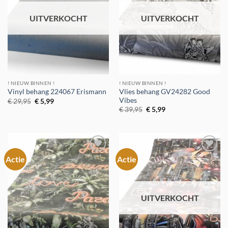
UITVERKOCHT
UITVERKOCHT
! NIEUW BINNEN !
! NIEUW BINNEN !
Vlies behang GV24282 Good
Vinyl behang 224067 Erismann
Vibes
Oorspronkelijke
Huidige
€
29,95
€
5,99
prijs
prijs
Oorspronkelijke
Huidige
€
39,95
€
5,99
was:
is:
prijs
prijs
€ 29,95.
€ 5,99.
was:
is:
€ 39,95.
€ 5,99.
Actie
Actie
Toevoegen
Toevoegen
aan
aan
verlanglijst
verlanglijst
UITVERKOCHT