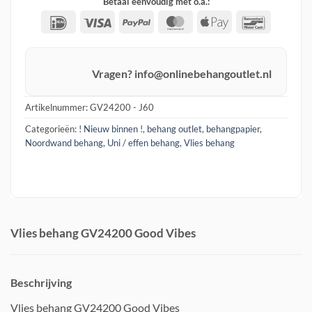
Betaal eenvoudig met o.a.:
IDeal
Visa
PayPal
MasterCard
Apple
Banconta
Pay
Vragen? info@onlinebehangoutlet.nl
Artikelnummer:
GV24200 - J60
Categorieën:
! Nieuw binnen !
,
behang outlet
,
behangpapier
,
Noordwand behang
,
Uni / effen behang
,
Vlies behang
Vlies behang GV24200 Good Vibes
Beschrijving
Vlies behang GV24200 Good Vibes