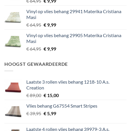
Oorspronkelijke
Huidige
€
64,95
€
9,99
prijs
prijs
Vinyl op vlies behang 29941 Materika Cristiana
was:
is:
Masi
€ 64,95.
€ 9,99.
Oorspronkelijke
Huidige
€
64,95
€
9,99
prijs
prijs
Vinyl op vlies behang 29905 Materika Cristiana
was:
is:
Masi
€ 64,95.
€ 9,99.
Oorspronkelijke
Huidige
€
64,95
€
9,99
prijs
prijs
was:
is:
HOOGST GEWAARDEERDE
€ 64,95.
€ 9,99.
Laatste 3 rollen vlies behang 1218-10 A.s.
Creation
Oorspronkelijke
Huidige
€
89,00
€
15,00
prijs
prijs
Vlies behang G67554 Smart Stripes
was:
is:
Oorspronkelijke
Huidige
€
39,95
€ 89,00.
€
5,99
€ 15,00.
prijs
prijs
was:
is:
Laatste 4 rollen vlies behang 39979-3 A.s.