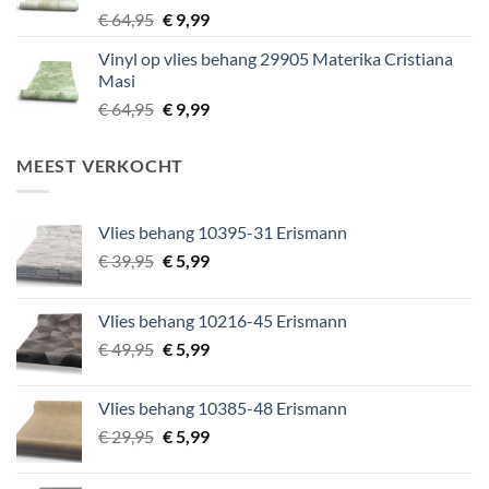
Oorspronkelijke
Huidige
€
64,95
€
9,99
prijs
prijs
Vinyl op vlies behang 29905 Materika Cristiana
was:
is:
Masi
€ 64,95.
€ 9,99.
Oorspronkelijke
Huidige
€
64,95
€
9,99
prijs
prijs
was:
is:
MEEST VERKOCHT
€ 64,95.
€ 9,99.
Vlies behang 10395-31 Erismann
Oorspronkelijke
Huidige
€
39,95
€
5,99
prijs
prijs
was:
is:
Vlies behang 10216-45 Erismann
€ 39,95.
€ 5,99.
Oorspronkelijke
Huidige
€
49,95
€
5,99
prijs
prijs
was:
is:
Vlies behang 10385-48 Erismann
€ 49,95.
€ 5,99.
Oorspronkelijke
Huidige
€
29,95
€
5,99
prijs
prijs
was:
is: