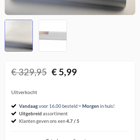
Oorspronkelijke
Huidige
€
329,95
€
5,99
prijs
prijs
was:
is:
Uitverkocht
€ 329,95.
€ 5,99.
Vandaag
voor 16.00 besteld =
Morgen
in huis
!
Uitgebreid
assortiment
Klanten geven ons een
4.7 / 5