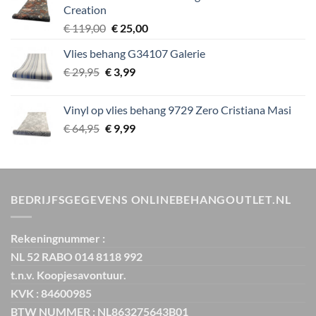
€ 39,95.
€ 5,99.
Creation
Oorspronkelijke
Huidige
€
119,00
€
25,00
prijs
prijs
Vlies behang G34107 Galerie
was:
is:
Oorspronkelijke
Huidige
€
29,95
€
€ 119,00.
3,99
€ 25,00.
prijs
prijs
was:
is:
Vinyl op vlies behang 9729 Zero Cristiana Masi
€ 29,95.
€ 3,99.
Oorspronkelijke
Huidige
€
64,95
€
9,99
prijs
prijs
was:
is:
€ 64,95.
€ 9,99.
BEDRIJFSGEGEVENS ONLINEBEHANGOUTLET.NL
Rekeningnummer :
NL 52 RABO 014 8118 992
t.n.v. Koopjesavontuur.
KVK : 84600985
BTW NUMMER : NL863275643B01