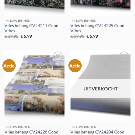
! NIEUW BINNEN !
! NIEUW BINNEN !
Vlies behang GV24211 Good
Vlies behang GV24225 Good
Vibes
Vibes
Oorspronkelijke
Huidige
Oorspronkelijke
Huidige
€
39,95
€
5,99
€
39,95
€
5,99
prijs
prijs
prijs
prijs
was:
is:
was:
is:
€ 39,95.
€ 5,99.
€ 39,95.
€ 5,99.
Actie
Actie
Toevoegen
Toevoegen
aan
aan
verlanglijst
verlanglijst
UITVERKOCHT
! NIEUW BINNEN !
! NIEUW BINNEN !
Vlies behang GV24228 Good
Vlies behang GV24204 Good