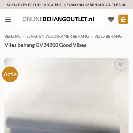
Ga
SNELLE LEVERTIJD | VRAGEN? INFO@ONLINEBEHANGOUTLET.NL
naar
inhoud
BEHANG
/
SLAAP EN WOONKAMER BEHANG
/
VLIES BEHANG
Vlies behang GV24200 Good Vibes
Actie
Toevoegen
aan
verlanglijst