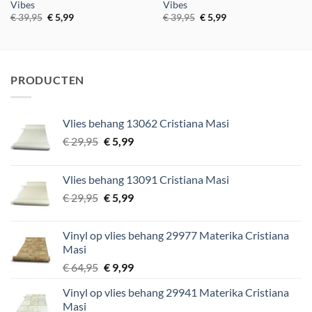
Vibes
Vibes
Oorspronkelijke
Huidige
Oorspronkelijke
Huidige
€
39,95
€
5,99
€
39,95
€
5,99
prijs
prijs
prijs
prijs
was:
is:
was:
is:
€ 39,95.
€ 5,99.
€ 39,95.
€ 5,99.
PRODUCTEN
Vlies behang 13062 Cristiana Masi
Oorspronkelijke
Huidige
€
29,95
€
5,99
prijs
prijs
was:
is:
Vlies behang 13091 Cristiana Masi
€ 29,95.
€ 5,99.
Oorspronkelijke
Huidige
€
29,95
€
5,99
prijs
prijs
was:
is:
Vinyl op vlies behang 29977 Materika Cristiana
€ 29,95.
€ 5,99.
Masi
Oorspronkelijke
Huidige
€
64,95
€
9,99
prijs
prijs
Vinyl op vlies behang 29941 Materika Cristiana
was:
is:
Masi
€ 64,95.
€ 9,99.