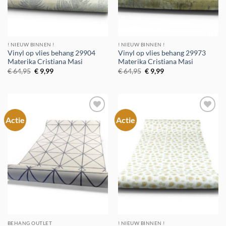
! NIEUW BINNEN !
! NIEUW BINNEN !
Vinyl op vlies behang 29904
Vinyl op vlies behang 29973
Materika Cristiana Masi
Materika Cristiana Masi
Oorspronkelijke
Huidige
Oorspronkelijke
Huidige
€
64,95
€
9,99
€
64,95
€
9,99
prijs
prijs
prijs
prijs
was:
is:
was:
is:
€ 64,95.
€ 9,99.
€ 64,95.
€ 9,99.
Actie
Actie
Toevoegen
Toevoegen
aan
aan
verlanglijst
verlanglijst
BEHANG OUTLET
! NIEUW BINNEN !