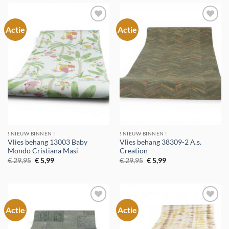
Actie
Actie
Toevoegen
Toevoegen
aan
aan
verlanglijst
verlanglijst
! NIEUW BINNEN !
! NIEUW BINNEN !
Vlies behang 13003 Baby
Vlies behang 38309-2 A.s.
Mondo Cristiana Masi
Creation
Oorspronkelijke
Huidige
Oorspronkelijke
Huidige
€
29,95
€
5,99
€
29,95
€
5,99
prijs
prijs
prijs
prijs
was:
is:
was:
is:
€ 29,95.
€ 5,99.
€ 29,95.
€ 5,99.
Actie
Actie
Toevoegen
Toevoegen
aan
aan
verlanglijst
verlanglijst