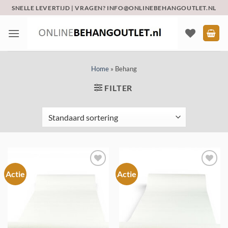
Ga
SNELLE LEVERTIJD | VRAGEN? INFO@ONLINEBEHANGOUTLET.NL
naar
inhoud
Home
»
Behang
FILTER
Actie
Actie
Toevoegen
Toevoegen
aan
aan
verlanglijst
verlanglijst