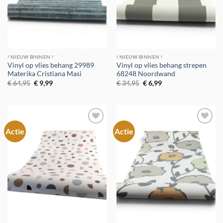
! NIEUW BINNEN !
! NIEUW BINNEN !
Vinyl op vlies behang 29989
Vinyl op vlies behang strepen
Materika Cristiana Masi
68248 Noordwand
Oorspronkelijke
Huidige
Oorspronkelijke
Huidige
€
64,95
€
9,99
€
34,95
€
6,99
prijs
prijs
prijs
prijs
was:
is:
was:
is:
€ 64,95.
€ 9,99.
€ 34,95.
€ 6,99.
Actie
Actie
Toevoegen
Toevoegen
aan
aan
verlanglijst
verlanglijst