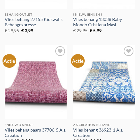
BEHANG OUTLET
! NIEUW BINNEN !
Vlies behang 27155 Kidswalls
Vlies behang 13038 Baby
Behangexpresse
Mondo Cristiana Masi
Oorspronkelijke
Huidige
Oorspronkelijke
Huidige
€
29,95
€
3,99
€
29,95
€
5,99
prijs
prijs
prijs
prijs
was:
is:
was:
is:
€ 29,95.
€ 3,99.
€ 29,95.
€ 5,99.
Actie
Actie
Toevoegen
Toevoegen
aan
aan
verlanglijst
verlanglijst
! NIEUW BINNEN !
A.S CREATION BEHANG
Vlies behang paars 37706-5 A.s.
Vlies behang 36923-1 A.s.
Creation
Creation