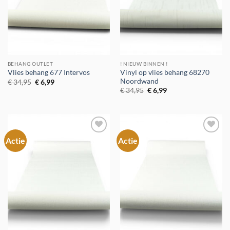
BEHANG OUTLET
! NIEUW BINNEN !
Vinyl op vlies behang 68270
Vlies behang 677 Intervos
Noordwand
Oorspronkelijke
Huidige
€
34,95
€
6,99
prijs
prijs
Oorspronkelijke
Huidige
€
34,95
€
6,99
was:
is:
prijs
prijs
€ 34,95.
€ 6,99.
was:
is:
€ 34,95.
€ 6,99.
Actie
Actie
Toevoegen
Toevoegen
aan
aan
verlanglijst
verlanglijst