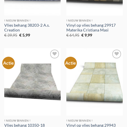
! NIEUW BINNEN !
! NIEUW BINNEN !
Vlies behang 38203-2 A.s.
Vinyl op vlies behang 29917
Creation
Materika Cristiana Masi
Oorspronkelijke
Huidige
Oorspronkelijke
Huidige
€
39,95
€
5,99
€
64,95
€
9,99
prijs
prijs
prijs
prijs
was:
is:
was:
is:
€ 39,95.
€ 5,99.
€ 64,95.
€ 9,99.
Actie
Actie
Toevoegen
Toevoegen
aan
aan
verlanglijst
verlanglijst
! NIEUW BINNEN !
! NIEUW BINNEN !
Vlies behang 10350-18
Vinyl op vlies behang 29943