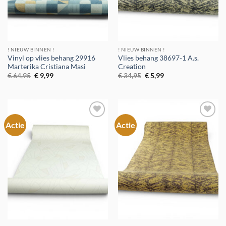
! NIEUW BINNEN !
! NIEUW BINNEN !
Vinyl op vlies behang 29916
Vlies behang 38697-1 A.s.
Marterika Cristiana Masi
Creation
Oorspronkelijke
Huidige
Oorspronkelijke
Huidige
€
64,95
€
9,99
€
34,95
€
5,99
prijs
prijs
prijs
prijs
was:
is:
was:
is:
€ 64,95.
€ 9,99.
€ 34,95.
€ 5,99.
Actie
Actie
Toevoegen
Toevoegen
aan
aan
verlanglijst
verlanglijst