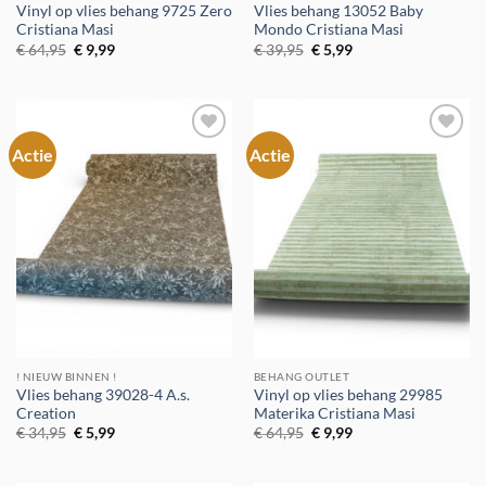
Vinyl op vlies behang 9725 Zero
Vlies behang 13052 Baby
Cristiana Masi
Mondo Cristiana Masi
Oorspronkelijke
Huidige
Oorspronkelijke
Huidige
€
64,95
€
9,99
€
39,95
€
5,99
prijs
prijs
prijs
prijs
was:
is:
was:
is:
€ 64,95.
€ 9,99.
€ 39,95.
€ 5,99.
Actie
Actie
Toevoegen
Toevoegen
aan
aan
verlanglijst
verlanglijst
! NIEUW BINNEN !
BEHANG OUTLET
Vlies behang 39028-4 A.s.
Vinyl op vlies behang 29985
Creation
Materika Cristiana Masi
Oorspronkelijke
Huidige
Oorspronkelijke
Huidige
€
34,95
€
5,99
€
64,95
€
9,99
prijs
prijs
prijs
prijs
was:
is:
was:
is:
€ 34,95.
€ 5,99.
€ 64,95.
€ 9,99.