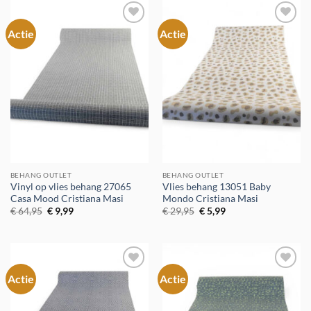
Actie
Actie
Toevoegen
Toevoegen
aan
aan
verlanglijst
verlanglijst
BEHANG OUTLET
BEHANG OUTLET
Vinyl op vlies behang 27065
Vlies behang 13051 Baby
Casa Mood Cristiana Masi
Mondo Cristiana Masi
Oorspronkelijke
Huidige
Oorspronkelijke
Huidige
€
64,95
€
9,99
€
29,95
€
5,99
prijs
prijs
prijs
prijs
was:
is:
was:
is:
€ 64,95.
€ 9,99.
€ 29,95.
€ 5,99.
Actie
Actie
Toevoegen
Toevoegen
aan
aan
verlanglijst
verlanglijst