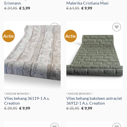
Erismann
Materika Cristiana Masi
Oorspronkelijke
Huidige
Oorspronkelijke
Huidige
€
34,95
€
5,99
€
64,95
€
9,99
prijs
prijs
prijs
prijs
was:
is:
was:
is:
€ 34,95.
€ 5,99.
€ 64,95.
€ 9,99.
Actie
Actie
Toevoegen
Toevoegen
aan
aan
verlanglijst
verlanglijst
! NIEUW BINNEN !
! NIEUW BINNEN !
Vlies behang 36119-1 A.s.
Vlies behang baksteen antraciet
Creation
36912-1 A.s. Creation
Oorspronkelijke
Huidige
Oorspronkelijke
Huidige
€
39,95
€
9,99
€
35,95
€
9,99
prijs
prijs
prijs
prijs
was:
is:
was:
is:
€ 39,95.
€ 9,99.
€ 35,95.
€ 9,99.