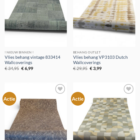
! NIEUW BINNEN !
BEHANG OUTLET
Vlies behang vintage 833414
Vlies behang VP3103 Dutch
Wallcoverings
Wallcoverings
Oorspronkelijke
Huidige
Oorspronkelijke
Huidige
€
34,95
€
6,99
€
29,95
€
3,99
prijs
prijs
prijs
prijs
was:
is:
was:
is:
€ 34,95.
€ 6,99.
€ 29,95.
€ 3,99.
Actie
Actie
Toevoegen
Toevoegen
aan
aan
verlanglijst
verlanglijst