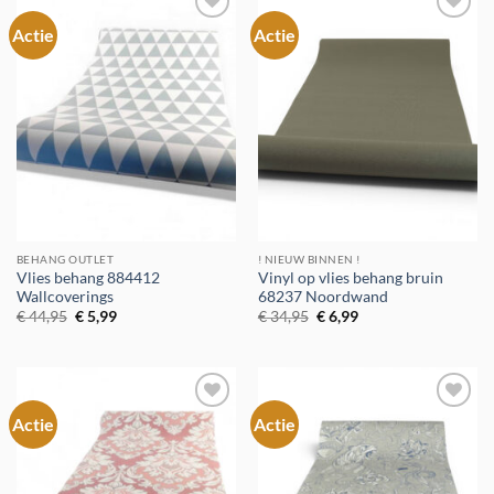
Actie
Actie
Toevoegen
Toevoegen
aan
aan
verlanglijst
verlanglijst
BEHANG OUTLET
! NIEUW BINNEN !
Vlies behang 884412
Vinyl op vlies behang bruin
Wallcoverings
68237 Noordwand
Oorspronkelijke
Huidige
Oorspronkelijke
Huidige
€
44,95
€
5,99
€
34,95
€
6,99
prijs
prijs
prijs
prijs
was:
is:
was:
is:
€ 44,95.
€ 5,99.
€ 34,95.
€ 6,99.
Actie
Actie
Toevoegen
Toevoegen
aan
aan
verlanglijst
verlanglijst