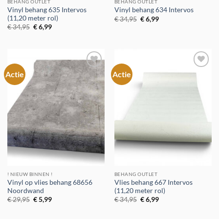
BEHANG OUTLET
BEHANG OUTLET
Vinyl behang 635 Intervos
Vinyl behang 634 Intervos
(11,20 meter rol)
Oorspronkelijke
Huidige
€
34,95
€
6,99
prijs
prijs
Oorspronkelijke
Huidige
€
34,95
€
6,99
was:
is:
prijs
prijs
€ 34,95.
€ 6,99.
was:
is:
€ 34,95.
€ 6,99.
Actie
Actie
Toevoegen
Toevoegen
aan
aan
verlanglijst
verlanglijst
! NIEUW BINNEN !
BEHANG OUTLET
Vinyl op vlies behang 68656
Vlies behang 667 Intervos
Noordwand
(11,20 meter rol)
Oorspronkelijke
Huidige
Oorspronkelijke
Huidige
€
29,95
€
5,99
€
34,95
€
6,99
prijs
prijs
prijs
prijs
was:
is:
was:
is:
€ 29,95.
€ 5,99.
€ 34,95.
€ 6,99.