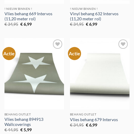
! NIEUW BINNEN !
! NIEUW BINNEN !
Vlies behang 669 Intervos
Vinyl behang 632 Intervos
(11,20 meter rol)
(11,20 meter rol)
Oorspronkelijke
Huidige
Oorspronkelijke
Huidige
€
34,95
€
6,99
€
34,95
€
6,99
prijs
prijs
prijs
prijs
was:
is:
was:
is:
€ 34,95.
€ 6,99.
€ 34,95.
€ 6,99.
Actie
Actie
Toevoegen
Toevoegen
aan
aan
verlanglijst
verlanglijst
BEHANG OUTLET
BEHANG OUTLET
Vlies behang 894913
Vlies behang 679 Intervos
Wallcoverings
Oorspronkelijke
Huidige
€
34,95
€
6,99
prijs
prijs
Oorspronkelijke
Huidige
€
44,95
€
5,99
was:
is:
prijs
prijs