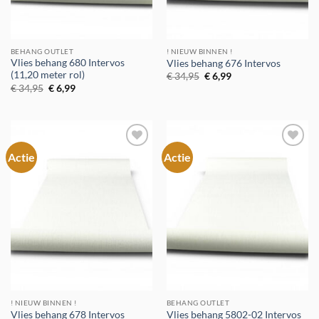
BEHANG OUTLET
! NIEUW BINNEN !
Vlies behang 680 Intervos
Vlies behang 676 Intervos
(11,20 meter rol)
Oorspronkelijke
Huidige
€
34,95
€
6,99
prijs
prijs
Oorspronkelijke
Huidige
€
34,95
€
6,99
was:
is:
prijs
prijs
€ 34,95.
€ 6,99.
was:
is:
€ 34,95.
€ 6,99.
Actie
Actie
Toevoegen
Toevoegen
aan
aan
verlanglijst
verlanglijst
! NIEUW BINNEN !
BEHANG OUTLET
Vlies behang 678 Intervos
Vlies behang 5802-02 Intervos