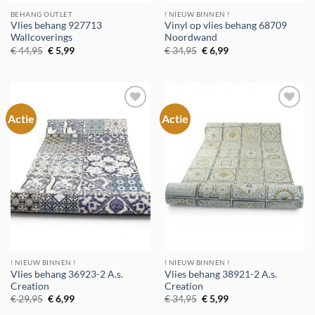
BEHANG OUTLET
! NIEUW BINNEN !
Vlies behang 927713
Vinyl op vlies behang 68709
Wallcoverings
Noordwand
Oorspronkelijke
Huidige
Oorspronkelijke
Huidige
€
44,95
€
5,99
€
34,95
€
6,99
prijs
prijs
prijs
prijs
was:
is:
was:
is:
€ 44,95.
€ 5,99.
€ 34,95.
€ 6,99.
Actie
Actie
Toevoegen
Toevoegen
aan
aan
verlanglijst
verlanglijst
! NIEUW BINNEN !
! NIEUW BINNEN !
Vlies behang 36923-2 A.s.
Vlies behang 38921-2 A.s.
Creation
Creation
Oorspronkelijke
Huidige
Oorspronkelijke
Huidige
€
29,95
€
6,99
€
34,95
€
5,99
prijs
prijs
prijs
prijs