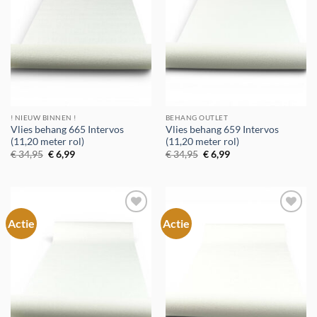
! NIEUW BINNEN !
BEHANG OUTLET
Vlies behang 665 Intervos
Vlies behang 659 Intervos
(11,20 meter rol)
(11,20 meter rol)
Oorspronkelijke
Huidige
Oorspronkelijke
Huidige
€
34,95
€
6,99
€
34,95
€
6,99
prijs
prijs
prijs
prijs
was:
is:
was:
is:
€ 34,95.
€ 6,99.
€ 34,95.
€ 6,99.
Actie
Actie
Toevoegen
Toevoegen
aan
aan
verlanglijst
verlanglijst