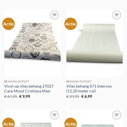
€ 34,95.
€ 6,99.
was:
is:
€ 44,95.
€ 5,99.
Actie
Actie
Toevoegen
Toevoegen
aan
aan
verlanglijst
verlanglijst
BEHANG OUTLET
BEHANG OUTLET
Vinyl op vlies behang 27027
Vlies behang 671 Intervos
Casa Mood Cristiana Masi
(11,20 meter rol)
Oorspronkelijke
Huidige
Oorspronkelijke
Huidige
€
64,95
€
9,99
€
34,95
€
6,99
prijs
prijs
prijs
prijs
was:
is:
was:
is:
€ 64,95.
€ 9,99.
€ 34,95.
€ 6,99.
Actie
Actie
Toevoegen
Toevoegen