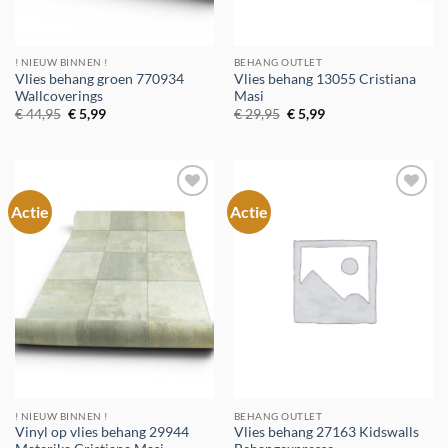
! NIEUW BINNEN !
BEHANG OUTLET
Vlies behang groen 770934
Vlies behang 13055 Cristiana
Wallcoverings
Masi
Oorspronkelijke
Huidige
Oorspronkelijke
Huidige
€
44,95
€
5,99
€
29,95
€
5,99
prijs
prijs
prijs
prijs
was:
is:
was:
is:
€ 44,95.
€ 5,99.
€ 29,95.
€ 5,99.
Actie
Actie
Toevoegen
Toevoegen
aan
aan
verlanglijst
verlanglijst
! NIEUW BINNEN !
BEHANG OUTLET
Vinyl op vlies behang 29944
Vlies behang 27163 Kidswalls