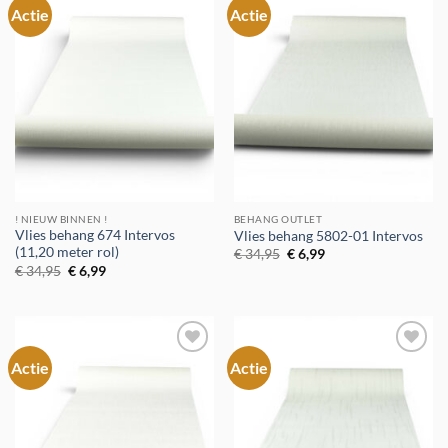
Actie
Actie
Toevoegen
Toevoegen
aan
aan
verlanglijst
verlanglijst
! NIEUW BINNEN !
BEHANG OUTLET
Vlies behang 674 Intervos
Vlies behang 5802-01 Intervos
(11,20 meter rol)
Oorspronkelijke
Huidige
€
34,95
€
6,99
prijs
prijs
Oorspronkelijke
Huidige
€
34,95
€
6,99
was:
is:
prijs
prijs
€ 34,95.
€ 6,99.
was:
is:
€ 34,95.
€ 6,99.
Actie
Actie
Toevoegen
Toevoegen
aan
aan
verlanglijst
verlanglijst