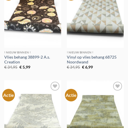
verlanglijst
verlanglijst
! NIEUW BINNEN !
! NIEUW BINNEN !
Vlies behang 38899-2 A.s.
Vinyl op vlies behang 68725
Creation
Noordwand
Oorspronkelijke
Huidige
Oorspronkelijke
Huidige
€
34,95
€
5,99
€
34,95
€
6,99
prijs
prijs
prijs
prijs
was:
is:
was:
is:
€ 34,95.
€ 5,99.
€ 34,95.
€ 6,99.
Actie
Actie
Toevoegen
Toevoegen
aan
aan
verlanglijst
verlanglijst