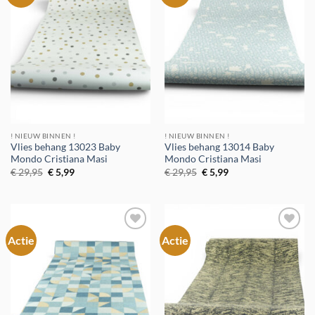
aan
aan
verlanglijst
verlanglijst
! NIEUW BINNEN !
! NIEUW BINNEN !
Vlies behang 13023 Baby
Vlies behang 13014 Baby
Mondo Cristiana Masi
Mondo Cristiana Masi
Oorspronkelijke
Huidige
Oorspronkelijke
Huidige
€
29,95
€
5,99
€
29,95
€
5,99
prijs
prijs
prijs
prijs
was:
is:
was:
is:
€ 29,95.
€ 5,99.
€ 29,95.
€ 5,99.
Actie
Actie
Toevoegen
Toevoegen
aan
aan
verlanglijst
verlanglijst