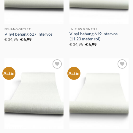
BEHANG OUTLET
! NIEUW BINNEN !
Vinyl behang 619 Intervos
Vinyl behang 627 Intervos
(11,20 meter rol)
Oorspronkelijke
Huidige
€
34,95
€
6,99
prijs
prijs
Oorspronkelijke
Huidige
€
34,95
€
6,99
was:
is:
prijs
prijs
€ 34,95.
€ 6,99.
was:
is:
€ 34,95.
€ 6,99.
Actie
Actie
Toevoegen
Toevoegen
aan
aan
verlanglijst
verlanglijst