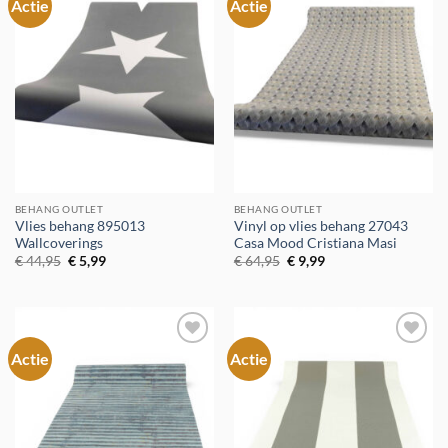
Actie
Actie
Toevoegen
Toevoegen
aan
aan
verlanglijst
verlanglijst
BEHANG OUTLET
BEHANG OUTLET
Vlies behang 895013
Vinyl op vlies behang 27043
Wallcoverings
Casa Mood Cristiana Masi
Oorspronkelijke
Huidige
Oorspronkelijke
Huidige
€
44,95
€
5,99
€
64,95
€
9,99
prijs
prijs
prijs
prijs
was:
is:
was:
is:
€ 44,95.
€ 5,99.
€ 64,95.
€ 9,99.
Actie
Actie
Toevoegen
Toevoegen
aan
aan
verlanglijst
verlanglijst