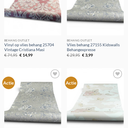
BEHANG OUTLET
BEHANG OUTLET
Vinyl op vlies behang 25704
Vlies behang 27155 Kidswalls
Vintage Cristiana Masi
Behangexpresse
Oorspronkelijke
Huidige
Oorspronkelijke
Huidige
€
74,95
€
14,99
€
29,95
€
3,99
prijs
prijs
prijs
prijs
was:
is:
was:
is:
€ 74,95.
€ 14,99.
€ 29,95.
€ 3,99.
Actie
Actie
Toevoegen
Toevoegen
aan
aan
verlanglijst
verlanglijst