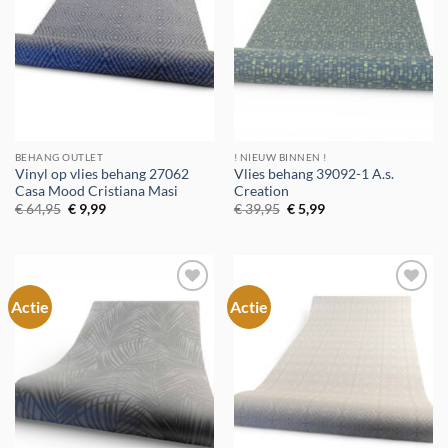
BEHANG OUTLET
! NIEUW BINNEN !
Vinyl op vlies behang 27062
Vlies behang 39092-1 A.s.
Casa Mood Cristiana Masi
Creation
Oorspronkelijke
Huidige
Oorspronkelijke
Huidige
€
64,95
€
9,99
€
39,95
€
5,99
prijs
prijs
prijs
prijs
was:
is:
was:
is:
€ 64,95.
€ 9,99.
€ 39,95.
€ 5,99.
Actie
Actie
Toevoegen
Toevoegen
aan
aan
verlanglijst
verlanglijst