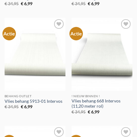
Oorspronkelijke
Huidige
Oorspronkelijke
Huidige
€
34,95
€
6,99
€
34,95
€
6,99
prijs
prijs
prijs
prijs
was:
is:
was:
is:
€ 34,95.
€ 6,99.
€ 34,95.
€ 6,99.
Actie
Actie
Toevoegen
Toevoegen
aan
aan
verlanglijst
verlanglijst
BEHANG OUTLET
! NIEUW BINNEN !
Vlies behang 668 Intervos
Vlies behang 5913-01 Intervos
(11,20 meter rol)
Oorspronkelijke
Huidige
€
34,95
€
6,99
prijs
prijs
Oorspronkelijke
Huidige
€
34,95
€
6,99
was:
is:
prijs
prijs
€ 34,95.
€ 6,99.
was:
is:
€ 34,95.
€ 6,99.