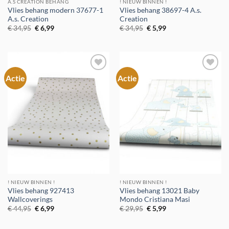
A.S CREATION BEHANG
! NIEUW BINNEN !
Vlies behang modern 37677-1
Vlies behang 38697-4 A.s.
A.s. Creation
Creation
Oorspronkelijke
Huidige
Oorspronkelijke
Huidige
€
34,95
€
6,99
€
34,95
€
5,99
prijs
prijs
prijs
prijs
was:
is:
was:
is:
€ 34,95.
€ 6,99.
€ 34,95.
€ 5,99.
Actie
Actie
Toevoegen
Toevoegen
aan
aan
verlanglijst
verlanglijst
! NIEUW BINNEN !
! NIEUW BINNEN !
Vlies behang 927413
Vlies behang 13021 Baby
Wallcoverings
Mondo Cristiana Masi
Oorspronkelijke
Huidige
Oorspronkelijke
Huidige
€
44,95
€
6,99
€
29,95
€
5,99
prijs
prijs
prijs
prijs
was:
is:
was:
is:
€ 44,95.
€ 6,99.
€ 29,95.
€ 5,99.