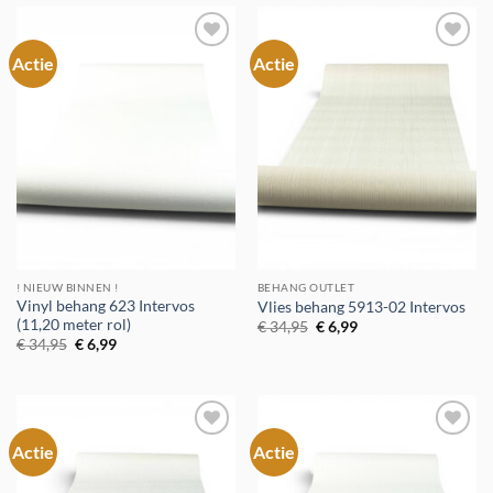
Actie
Actie
Toevoegen
Toevoegen
aan
aan
verlanglijst
verlanglijst
! NIEUW BINNEN !
BEHANG OUTLET
Vinyl behang 623 Intervos
Vlies behang 5913-02 Intervos
(11,20 meter rol)
Oorspronkelijke
Huidige
€
34,95
€
6,99
prijs
prijs
Oorspronkelijke
Huidige
€
34,95
€
6,99
was:
is:
prijs
prijs
€ 34,95.
€ 6,99.
was:
is:
€ 34,95.
€ 6,99.
Actie
Actie
Toevoegen
Toevoegen
aan
aan
verlanglijst
verlanglijst