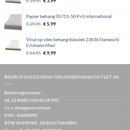
Oorspronkelijke
Huidige
€
39,95
€
3,99
prijs
prijs
was:
is:
Papier behang 05713-50 P+S International
€ 39,95.
€ 3,99.
Oorspronkelijke
Huidige
€
29,95
€
5,99
prijs
prijs
was:
is:
Vinyl op vlies behang klassiek 23636 Damaschi
€ 29,95.
€ 5,99.
Cristiana Masi
Oorspronkelijke
Huidige
€
64,95
€
9,99
prijs
prijs
was:
is:
€ 64,95.
€ 9,99.
BEDRIJFSGEGEVENS ONLINEBEHANGOUTLET.NL
Rekeningnummer :
NL 52 RABO 014 8118 992
t.n.v. Koopjesavontuur.
KVK : 84600985
BTW NUMMER : NL863275643B01