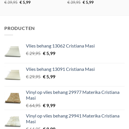
Oorspronkelijke
Huidige
Oorspronkelijke
Huidige
€
39,95
€
5,99
€
39,95
€
5,99
prijs
prijs
prijs
prijs
was:
is:
was:
is:
€ 39,95.
€ 5,99.
€ 39,95.
€ 5,99.
PRODUCTEN
Vlies behang 13062 Cristiana Masi
Oorspronkelijke
Huidige
€
29,95
€
5,99
prijs
prijs
was:
is:
Vlies behang 13091 Cristiana Masi
€ 29,95.
€ 5,99.
Oorspronkelijke
Huidige
€
29,95
€
5,99
prijs
prijs
was:
is:
Vinyl op vlies behang 29977 Materika Cristiana
€ 29,95.
€ 5,99.
Masi
Oorspronkelijke
Huidige
€
64,95
€
9,99
prijs
prijs
Vinyl op vlies behang 29941 Materika Cristiana
was:
is:
Masi
€ 64,95.
€ 9,99.
Oorspronkelijke
Huidige
€
64,95
€
9,99