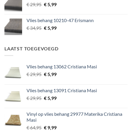
Oorspronkelijke
Huidige
€
29,95
€
5,99
prijs
prijs
was:
is:
Vlies behang 10210-47 Erismann
€ 29,95.
€ 5,99.
Oorspronkelijke
Huidige
€
34,95
€
5,99
prijs
prijs
was:
is:
€ 34,95.
€ 5,99.
LAATST TOEGEVOEGD
Vlies behang 13062 Cristiana Masi
Oorspronkelijke
Huidige
€
29,95
€
5,99
prijs
prijs
was:
is:
Vlies behang 13091 Cristiana Masi
€ 29,95.
€ 5,99.
Oorspronkelijke
Huidige
€
29,95
€
5,99
prijs
prijs
was:
is:
Vinyl op vlies behang 29977 Materika Cristiana
€ 29,95.
€ 5,99.
Masi
Oorspronkelijke
Huidige
€
64,95
€
9,99