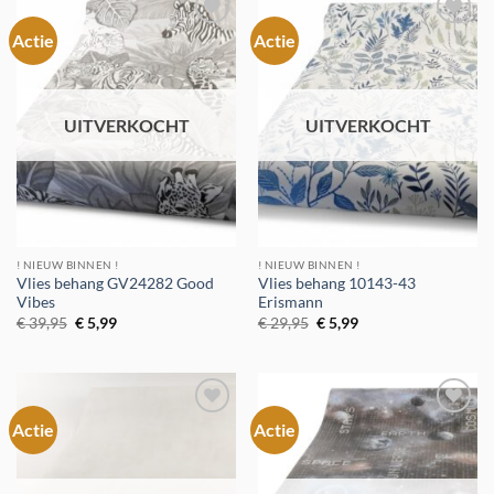
Actie
Actie
Toevoegen
Toevoegen
aan
aan
verlanglijst
verlanglijst
UITVERKOCHT
UITVERKOCHT
! NIEUW BINNEN !
! NIEUW BINNEN !
Vlies behang GV24282 Good
Vlies behang 10143-43
Vibes
Erismann
Oorspronkelijke
Huidige
Oorspronkelijke
Huidige
€
39,95
€
5,99
€
29,95
€
5,99
prijs
prijs
prijs
prijs
was:
is:
was:
is:
€ 39,95.
€ 5,99.
€ 29,95.
€ 5,99.
Actie
Actie
Toevoegen
Toevoegen
aan
aan
verlanglijst
verlanglijst