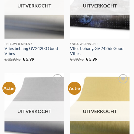
UITVERKOCHT
UITVERKOCHT
! NIEUW BINNEN !
! NIEUW BINNEN !
Vlies behang GV24200 Good
Vlies behang GV24265 Good
Vibes
Vibes
Oorspronkelijke
Huidige
Oorspronkelijke
Huidige
€
329,95
€
5,99
€
39,95
€
5,99
prijs
prijs
prijs
prijs
was:
is:
was:
is:
€ 329,95.
€ 5,99.
€ 39,95.
€ 5,99.
Actie
Actie
Toevoegen
Toevoegen
aan
aan
verlanglijst
verlanglijst
UITVERKOCHT
UITVERKOCHT