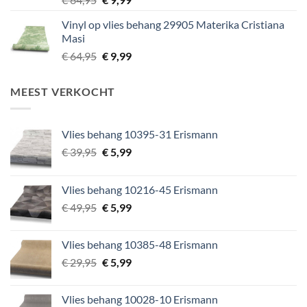
prijs
prijs
Vinyl op vlies behang 29905 Materika Cristiana
was:
is:
Masi
€ 64,95.
€ 9,99.
Oorspronkelijke
Huidige
€
64,95
€
9,99
prijs
prijs
was:
is:
MEEST VERKOCHT
€ 64,95.
€ 9,99.
Vlies behang 10395-31 Erismann
Oorspronkelijke
Huidige
€
39,95
€
5,99
prijs
prijs
was:
is:
Vlies behang 10216-45 Erismann
€ 39,95.
€ 5,99.
Oorspronkelijke
Huidige
€
49,95
€
5,99
prijs
prijs
was:
is:
Vlies behang 10385-48 Erismann
€ 49,95.
€ 5,99.
Oorspronkelijke
Huidige
€
29,95
€
5,99
prijs
prijs
was:
is:
Vlies behang 10028-10 Erismann
€ 29,95.
€ 5,99.