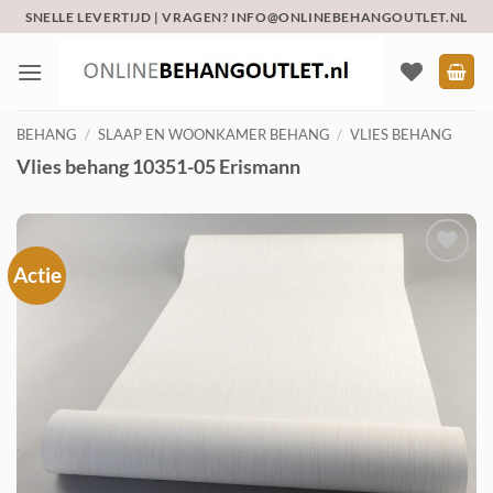
Ga
SNELLE LEVERTIJD | VRAGEN? INFO@ONLINEBEHANGOUTLET.NL
naar
inhoud
BEHANG
/
SLAAP EN WOONKAMER BEHANG
/
VLIES BEHANG
Vlies behang 10351-05 Erismann
Actie
Toevoegen
aan
verlanglijst