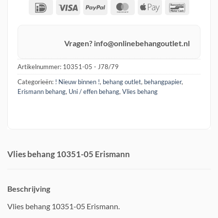
IDeal
Visa
PayPal
MasterCard
Apple
Banconta
Pay
Vragen? info@onlinebehangoutlet.nl
Artikelnummer:
10351-05 - J78/79
Categorieën:
! Nieuw binnen !
,
behang outlet
,
behangpapier
,
Erismann behang
,
Uni / effen behang
,
Vlies behang
Vlies behang 10351-05 Erismann
Beschrijving
Vlies behang 10351-05 Erismann.