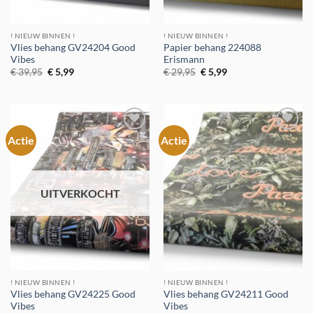
! NIEUW BINNEN !
! NIEUW BINNEN !
Vlies behang GV24204 Good
Papier behang 224088
Vibes
Erismann
Oorspronkelijke
Huidige
Oorspronkelijke
Huidige
€
39,95
€
5,99
€
29,95
€
5,99
prijs
prijs
prijs
prijs
was:
is:
was:
is:
€ 39,95.
€ 5,99.
€ 29,95.
€ 5,99.
Actie
Actie
Toevoegen
Toevoegen
aan
aan
verlanglijst
verlanglijst
UITVERKOCHT
! NIEUW BINNEN !
! NIEUW BINNEN !
Vlies behang GV24225 Good
Vlies behang GV24211 Good
Vibes
Vibes