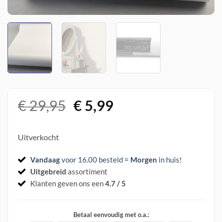
Oorspronkelijke
Huidige
€
29,95
€
5,99
prijs
prijs
was:
is:
Uitverkocht
€ 29,95.
€ 5,99.
Vandaag
voor 16.00 besteld =
Morgen
in huis
!
Uitgebreid
assortiment
Klanten geven ons een
4.7 / 5
Betaal eenvoudig met o.a.: