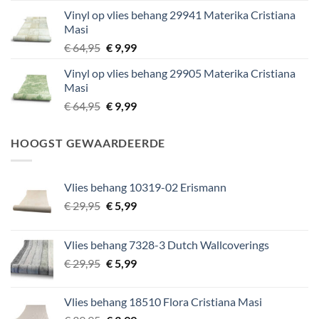
prijs
prijs
Vinyl op vlies behang 29941 Materika Cristiana
was:
is:
Masi
€ 64,95.
€ 9,99.
Oorspronkelijke
Huidige
€
64,95
€
9,99
prijs
prijs
Vinyl op vlies behang 29905 Materika Cristiana
was:
is:
Masi
€ 64,95.
€ 9,99.
Oorspronkelijke
Huidige
€
64,95
€
9,99
prijs
prijs
was:
is:
HOOGST GEWAARDEERDE
€ 64,95.
€ 9,99.
Vlies behang 10319-02 Erismann
Oorspronkelijke
Huidige
€
29,95
€
5,99
prijs
prijs
was:
is:
Vlies behang 7328-3 Dutch Wallcoverings
€ 29,95.
€ 5,99.
Oorspronkelijke
Huidige
€
29,95
€
5,99
prijs
prijs
was:
is:
Vlies behang 18510 Flora Cristiana Masi
€ 29,95.
€ 5,99.