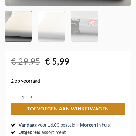
Oorspronkelijke
Huidige
€
29,95
€
5,99
prijs
prijs
was:
is:
2 op voorraad
€ 29,95.
€ 5,99.
Vlies behang 7978-34 A.s. Creation aantal
TOEVOEGEN AAN WINKELWAGEN
Vandaag
voor 16.00 besteld =
Morgen
in huis
!
Uitgebreid
assortiment