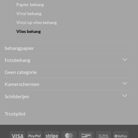
Papier behang
Vinyl behang
Vinyl op vlies behang
Vlies behang
behangpapier
Fotobehang
Geen categorie
Kamerschermen
Schilderijen
Trustpilot
Visa
PayPal
Stripe
MasterCard
Bancontact
Bank
Belfiu