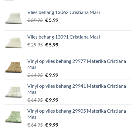
Vlies behang 13062 Cristiana Masi
Oorspronkelijke
Huidige
€
29,95
€
5,99
prijs
prijs
was:
is:
Vlies behang 13091 Cristiana Masi
€ 29,95.
€ 5,99.
Oorspronkelijke
Huidige
€
29,95
€
5,99
prijs
prijs
was:
is:
Vinyl op vlies behang 29977 Materika Cristiana
€ 29,95.
€ 5,99.
Masi
Oorspronkelijke
Huidige
€
64,95
€
9,99
prijs
prijs
Vinyl op vlies behang 29941 Materika Cristiana
was:
is:
Masi
€ 64,95.
€ 9,99.
Oorspronkelijke
Huidige
€
64,95
€
9,99
prijs
prijs
Vinyl op vlies behang 29905 Materika Cristiana
was:
is:
Masi
€ 64,95.
€ 9,99.
Oorspronkelijke
Huidige
€
64,95
€
9,99
prijs
prijs