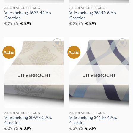
A.S CREATION BEHANG
A.S CREATION BEHANG
Vlies behang 1692-42 A.s.
Vlies behang 36149-6 A.s.
Creation
Creation
Oorspronkelijke
Huidige
Oorspronkelijke
Huidige
€
29,95
€
5,99
€
29,95
€
5,99
prijs
prijs
prijs
prijs
was:
is:
was:
is:
€ 29,95.
€ 5,99.
€ 29,95.
€ 5,99.
Actie
Actie
Toevoegen
Toevoegen
aan
aan
verlanglijst
verlanglijst
UITVERKOCHT
UITVERKOCHT
A.S CREATION BEHANG
A.S CREATION BEHANG
Vlies behang 30695-2 A.s.
Vlies behang 34110-4 A.s.
Creation
Creation
Oorspronkelijke
Huidige
Oorspronkelijke
Huidige
€
29,95
€
3,99
€
29,95
€
5,99
prijs
prijs
prijs
prijs