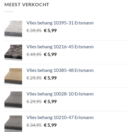
was:
is:
MEEST VERKOCHT
€ 64,95.
€ 9,99.
Vlies behang 10395-31 Erismann
Oorspronkelijke
Huidige
€
39,95
€
5,99
prijs
prijs
was:
is:
Vlies behang 10216-45 Erismann
€ 39,95.
€ 5,99.
Oorspronkelijke
Huidige
€
49,95
€
5,99
prijs
prijs
was:
is:
Vlies behang 10385-48 Erismann
€ 49,95.
€ 5,99.
Oorspronkelijke
Huidige
€
29,95
€
5,99
prijs
prijs
was:
is:
Vlies behang 10028-10 Erismann
€ 29,95.
€ 5,99.
Oorspronkelijke
Huidige
€
29,95
€
5,99
prijs
prijs
was:
is:
Vlies behang 10210-47 Erismann
€ 29,95.
€ 5,99.
Oorspronkelijke
Huidige
€
34,95
€
5,99
prijs
prijs