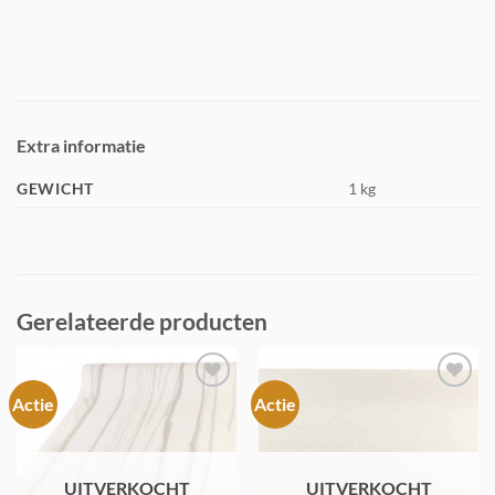
Extra informatie
GEWICHT
1 kg
Gerelateerde producten
Actie
Actie
Toevoegen
Toevoegen
aan
aan
verlanglijst
verlanglijst
UITVERKOCHT
UITVERKOCHT