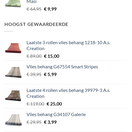
Masi
€ 64,95.
€ 9,99.
Oorspronkelijke
Huidige
€
64,95
€
9,99
prijs
prijs
was:
is:
HOOGST GEWAARDEERDE
€ 64,95.
€ 9,99.
Laatste 3 rollen vlies behang 1218-10 A.s.
Creation
Oorspronkelijke
Huidige
€
89,00
€
15,00
prijs
prijs
Vlies behang G67554 Smart Stripes
was:
is:
Oorspronkelijke
Huidige
€
39,95
€ 89,00.
€
5,99
€ 15,00.
prijs
prijs
was:
is:
Laatste 4 rollen vlies behang 39979-3 A.s.
€ 39,95.
€ 5,99.
Creation
Oorspronkelijke
Huidige
€
119,00
€
25,00
prijs
prijs
Vlies behang G34107 Galerie
was:
is:
Oorspronkelijke
Huidige
€
29,95
€
€ 119,00.
3,99
€ 25,00.
prijs
prijs