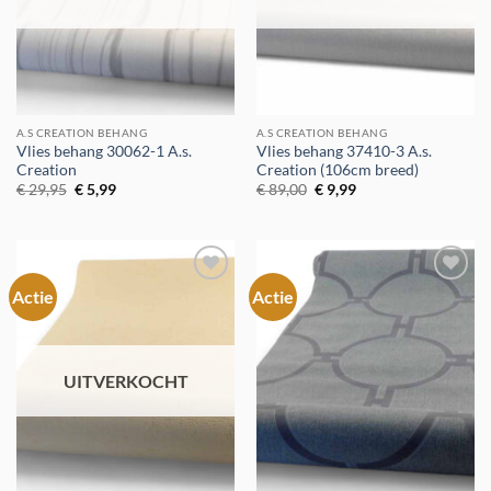
A.S CREATION BEHANG
A.S CREATION BEHANG
Vlies behang 30062-1 A.s.
Vlies behang 37410-3 A.s.
Creation
Creation (106cm breed)
Oorspronkelijke
Huidige
Oorspronkelijke
Huidige
€
29,95
€
5,99
€
89,00
€
9,99
prijs
prijs
prijs
prijs
was:
is:
was:
is:
€ 29,95.
€ 5,99.
€ 89,00.
€ 9,99.
Actie
Actie
Toevoegen
Toevoegen
aan
aan
verlanglijst
verlanglijst
UITVERKOCHT