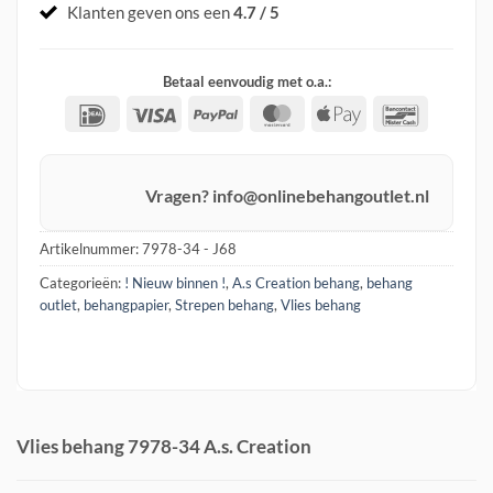
Klanten geven ons een
4.7 / 5
Betaal eenvoudig met o.a.:
IDeal
Visa
PayPal
MasterCard
Apple
Banconta
Pay
Vragen? info@onlinebehangoutlet.nl
Artikelnummer:
7978-34 - J68
Categorieën:
! Nieuw binnen !
,
A.s Creation behang
,
behang
outlet
,
behangpapier
,
Strepen behang
,
Vlies behang
Vlies behang 7978-34 A.s. Creation