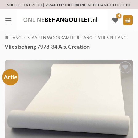
Ga
SNELLE LEVERTIJD | VRAGEN? INFO@ONLINEBEHANGOUTLET.NL
naar
inhoud
BEHANG
/
SLAAP EN WOONKAMER BEHANG
/
VLIES BEHANG
Vlies behang 7978-34 A.s. Creation
Actie
Toevoegen
aan
verlanglijst