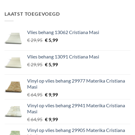
was:
is:
€ 34,95.
€ 5,99.
LAATST TOEGEVOEGD
Vlies behang 13062 Cristiana Masi
Oorspronkelijke
Huidige
€
29,95
€
5,99
prijs
prijs
was:
is:
Vlies behang 13091 Cristiana Masi
€ 29,95.
€ 5,99.
Oorspronkelijke
Huidige
€
29,95
€
5,99
prijs
prijs
was:
is:
Vinyl op vlies behang 29977 Materika Cristiana
€ 29,95.
€ 5,99.
Masi
Oorspronkelijke
Huidige
€
64,95
€
9,99
prijs
prijs
Vinyl op vlies behang 29941 Materika Cristiana
was:
is:
Masi
€ 64,95.
€ 9,99.
Oorspronkelijke
Huidige
€
64,95
€
9,99
prijs
prijs
Vinyl op vlies behang 29905 Materika Cristiana
was:
is: