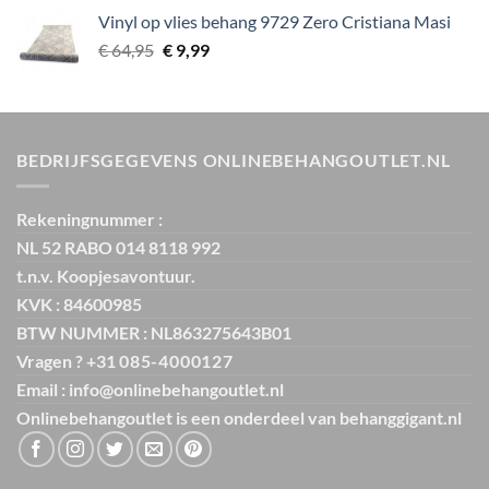
was:
is:
Vinyl op vlies behang 9729 Zero Cristiana Masi
€ 29,95.
€ 3,99.
Oorspronkelijke
Huidige
€
64,95
€
9,99
prijs
prijs
was:
is:
€ 64,95.
€ 9,99.
BEDRIJFSGEGEVENS ONLINEBEHANGOUTLET.NL
Rekeningnummer :
NL 52 RABO 014 8118 992
t.n.v. Koopjesavontuur.
KVK : 84600985
BTW NUMMER : NL863275643B01
Vragen ? +31
085-4000127
Email : info@onlinebehangoutlet.nl
Onlinebehangoutlet is een onderdeel van
behanggigant.nl