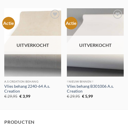
was:
is:
was:
is:
€ 29,95.
€ 3,99.
€ 29,95.
€ 5,99.
Actie
Actie
Toevoegen
Toevoegen
aan
aan
verlanglijst
verlanglijst
UITVERKOCHT
UITVERKOCHT
A.S CREATION BEHANG
! NIEUW BINNEN !
Vlies behang 2240-64 A.s.
Vlies behang B301006 A.s.
Creation
Creation
Oorspronkelijke
Huidige
Oorspronkelijke
Huidige
€
29,95
€
3,99
€
29,95
€
5,99
prijs
prijs
prijs
prijs
was:
is:
was:
is:
€ 29,95.
€ 3,99.
€ 29,95.
€ 5,99.
PRODUCTEN