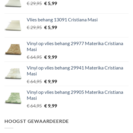
Oorspronkelijke
Huidige
€
29,95
€
5,99
prijs
prijs
was:
is:
Vlies behang 13091 Cristiana Masi
€ 29,95.
€ 5,99.
Oorspronkelijke
Huidige
€
29,95
€
5,99
prijs
prijs
was:
is:
Vinyl op vlies behang 29977 Materika Cristiana
€ 29,95.
€ 5,99.
Masi
Oorspronkelijke
Huidige
€
64,95
€
9,99
prijs
prijs
Vinyl op vlies behang 29941 Materika Cristiana
was:
is:
Masi
€ 64,95.
€ 9,99.
Oorspronkelijke
Huidige
€
64,95
€
9,99
prijs
prijs
Vinyl op vlies behang 29905 Materika Cristiana
was:
is:
Masi
€ 64,95.
€ 9,99.
Oorspronkelijke
Huidige
€
64,95
€
9,99
prijs
prijs
was:
is:
HOOGST GEWAARDEERDE
€ 64,95.
€ 9,99.