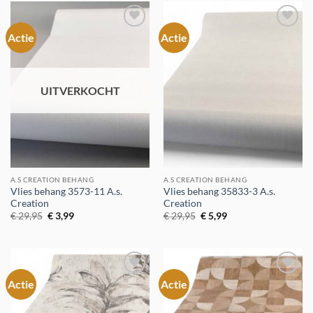
Actie
Actie
Toevoegen
Toevoegen
aan
aan
verlanglijst
verlanglijst
UITVERKOCHT
A.S CREATION BEHANG
A.S CREATION BEHANG
Vlies behang 3573-11 A.s.
Vlies behang 35833-3 A.s.
Creation
Creation
Oorspronkelijke
Huidige
Oorspronkelijke
Huidige
€
29,95
€
3,99
€
29,95
€
5,99
prijs
prijs
prijs
prijs
was:
is:
was:
is:
€ 29,95.
€ 3,99.
€ 29,95.
€ 5,99.
Actie
Actie
Toevoegen
Toevoegen
aan
aan
verlanglijst
verlanglijst