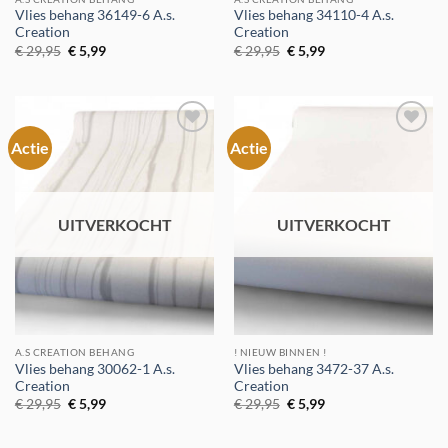
Vlies behang 36149-6 A.s.
Vlies behang 34110-4 A.s.
Creation
Creation
Oorspronkelijke
Huidige
Oorspronkelijke
Huidige
€
29,95
€
5,99
€
29,95
€
5,99
prijs
prijs
prijs
prijs
was:
is:
was:
is:
€ 29,95.
€ 5,99.
€ 29,95.
€ 5,99.
Actie
Actie
Toevoegen
Toevoegen
aan
aan
verlanglijst
verlanglijst
UITVERKOCHT
UITVERKOCHT
A.S CREATION BEHANG
! NIEUW BINNEN !
Vlies behang 30062-1 A.s.
Vlies behang 3472-37 A.s.
Creation
Creation
Oorspronkelijke
Huidige
Oorspronkelijke
Huidige
€
29,95
€
5,99
€
29,95
€
5,99
prijs
prijs
prijs
prijs
was:
is:
was:
is:
€ 29,95.
€ 5,99.
€ 29,95.
€ 5,99.