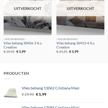
UITVERKOCHT
UITVERKOCHT
! NIEUW BINNEN !
! NIEUW BINNEN !
Vlies behang 30456-3 A.s.
Vlies behang 36913-4 A.s.
Creation
Creation
Oorspronkelijke
Huidige
Oorspronkelijke
Huidige
€
29,95
€
5,99
€
34,95
€
5,99
prijs
prijs
prijs
prijs
was:
is:
was:
is:
€ 29,95.
€ 5,99.
€ 34,95.
€ 5,99.
PRODUCTEN
Vlies behang 13062 Cristiana Masi
Oorspronkelijke
Huidige
€
29,95
€
5,99
prijs
prijs
was:
is:
Vlies behang 13091 Cristiana Masi