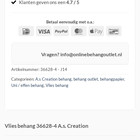
Klanten geven ons een
4.7 / 5
Betaal eenvoudig met o.a.:
IDeal
Visa
PayPal
MasterCard
Apple
Banconta
Pay
Vragen? info@onlinebehangoutlet.nl
Artikelnummer:
36628-4 - J14
Categorieën:
A.s Creation behang
,
behang outlet
,
behangpapier
,
Uni / effen behang
,
Vlies behang
Vlies behang 36628-4 A.s. Creation