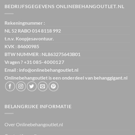
BEDRIJFSGEGEVENS ONLINEBEHANGOUTLET.NL
Rekeningnummer :
NL 52 RABO 014 8118 992
t.n.v. Koopjesavontuur.
KVK : 84600985
BTW NUMMER : NL863275643B01
Vragen ? +31
085-4000127
Email : info@onlinebehangoutlet.nl
Onlinebehangoutlet is een onderdeel van
behanggigant.nl
BELANGRIJKE INFORMATIE
Over Onlinebehangoutlet.nl