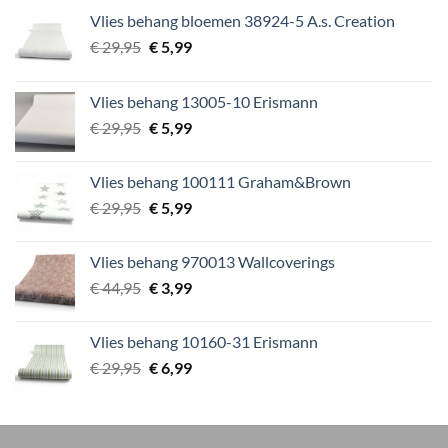
Vlies behang bloemen 38924-5 A.s. Creation
Oorspronkelijke
Huidige
€
29,95
€
5,99
prijs
prijs
was:
is:
Vlies behang 13005-10 Erismann
€ 29,95.
€ 5,99.
Oorspronkelijke
Huidige
€
29,95
€
5,99
prijs
prijs
was:
is:
Vlies behang 100111 Graham&Brown
€ 29,95.
€ 5,99.
Oorspronkelijke
Huidige
€
29,95
€
5,99
prijs
prijs
was:
is:
Vlies behang 970013 Wallcoverings
€ 29,95.
€ 5,99.
Oorspronkelijke
Huidige
€
44,95
€
3,99
prijs
prijs
was:
is:
Vlies behang 10160-31 Erismann
€ 44,95.
€ 3,99.
Oorspronkelijke
Huidige
€
29,95
€
6,99
prijs
prijs
was:
is:
€ 29,95.
€ 6,99.