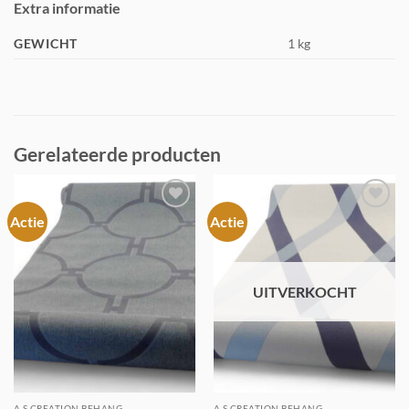
Extra informatie
GEWICHT
1 kg
Gerelateerde producten
Actie
Actie
Toevoegen
Toevoegen
aan
aan
verlanglijst
verlanglijst
UITVERKOCHT
A.S CREATION BEHANG
A.S CREATION BEHANG