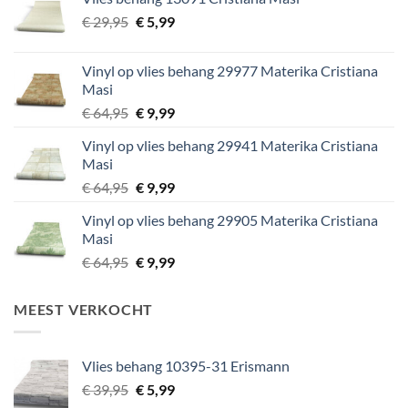
€ 29,95.
€ 5,99.
Oorspronkelijke
Huidige
€
29,95
€
5,99
prijs
prijs
was:
is:
Vinyl op vlies behang 29977 Materika Cristiana
€ 29,95.
€ 5,99.
Masi
Oorspronkelijke
Huidige
€
64,95
€
9,99
prijs
prijs
Vinyl op vlies behang 29941 Materika Cristiana
was:
is:
Masi
€ 64,95.
€ 9,99.
Oorspronkelijke
Huidige
€
64,95
€
9,99
prijs
prijs
Vinyl op vlies behang 29905 Materika Cristiana
was:
is:
Masi
€ 64,95.
€ 9,99.
Oorspronkelijke
Huidige
€
64,95
€
9,99
prijs
prijs
was:
is:
MEEST VERKOCHT
€ 64,95.
€ 9,99.
Vlies behang 10395-31 Erismann
Oorspronkelijke
Huidige
€
39,95
€
5,99
prijs
prijs