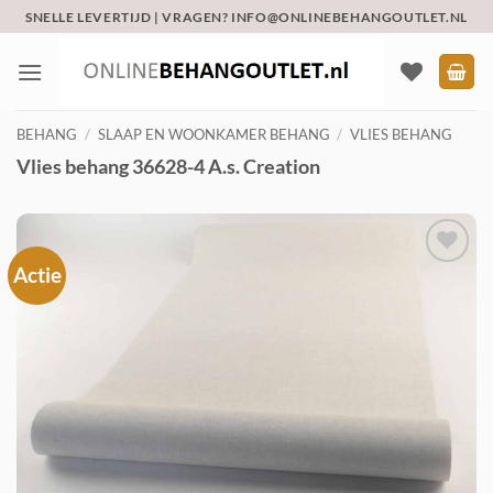
Ga
SNELLE LEVERTIJD | VRAGEN? INFO@ONLINEBEHANGOUTLET.NL
naar
inhoud
BEHANG
/
SLAAP EN WOONKAMER BEHANG
/
VLIES BEHANG
Vlies behang 36628-4 A.s. Creation
Actie
Toevoegen
aan
verlanglijst