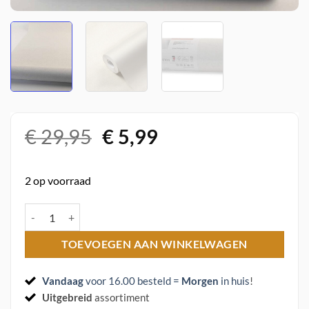
Oorspronkelijke
Huidige
€
29,95
€
5,99
prijs
prijs
was:
is:
2 op voorraad
€ 29,95.
€ 5,99.
Vlies behang 36628-4 A.s. Creation aantal
TOEVOEGEN AAN WINKELWAGEN
Vandaag
voor 16.00 besteld =
Morgen
in huis
!
Uitgebreid
assortiment