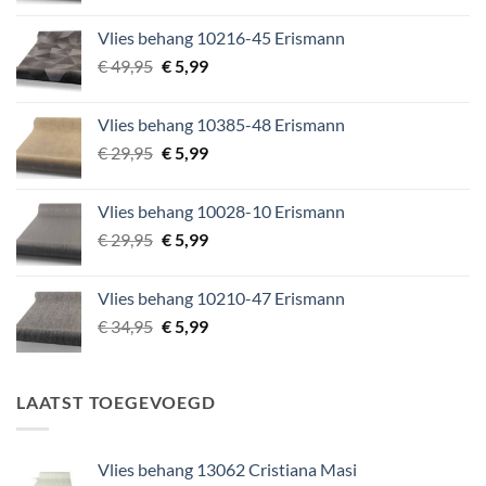
was:
is:
Vlies behang 10216-45 Erismann
€ 39,95.
€ 5,99.
Oorspronkelijke
Huidige
€
49,95
€
5,99
prijs
prijs
was:
is:
Vlies behang 10385-48 Erismann
€ 49,95.
€ 5,99.
Oorspronkelijke
Huidige
€
29,95
€
5,99
prijs
prijs
was:
is:
Vlies behang 10028-10 Erismann
€ 29,95.
€ 5,99.
Oorspronkelijke
Huidige
€
29,95
€
5,99
prijs
prijs
was:
is:
Vlies behang 10210-47 Erismann
€ 29,95.
€ 5,99.
Oorspronkelijke
Huidige
€
34,95
€
5,99
prijs
prijs
was:
is:
€ 34,95.
€ 5,99.
LAATST TOEGEVOEGD
Vlies behang 13062 Cristiana Masi