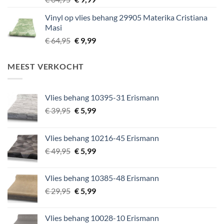
prijs
prijs
Vinyl op vlies behang 29905 Materika Cristiana
was:
is:
Masi
€ 64,95.
€ 9,99.
Oorspronkelijke
Huidige
€
64,95
€
9,99
prijs
prijs
was:
is:
MEEST VERKOCHT
€ 64,95.
€ 9,99.
Vlies behang 10395-31 Erismann
Oorspronkelijke
Huidige
€
39,95
€
5,99
prijs
prijs
was:
is:
Vlies behang 10216-45 Erismann
€ 39,95.
€ 5,99.
Oorspronkelijke
Huidige
€
49,95
€
5,99
prijs
prijs
was:
is:
Vlies behang 10385-48 Erismann
€ 49,95.
€ 5,99.
Oorspronkelijke
Huidige
€
29,95
€
5,99
prijs
prijs
was:
is:
Vlies behang 10028-10 Erismann
€ 29,95.
€ 5,99.