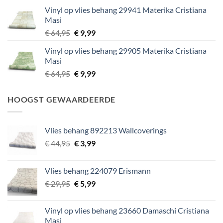
prijs
prijs
Vinyl op vlies behang 29941 Materika Cristiana
was:
is:
Masi
€ 64,95.
€ 9,99.
Oorspronkelijke
Huidige
€
64,95
€
9,99
prijs
prijs
Vinyl op vlies behang 29905 Materika Cristiana
was:
is:
Masi
€ 64,95.
€ 9,99.
Oorspronkelijke
Huidige
€
64,95
€
9,99
prijs
prijs
was:
is:
HOOGST GEWAARDEERDE
€ 64,95.
€ 9,99.
Vlies behang 892213 Wallcoverings
Oorspronkelijke
Huidige
€
44,95
€
3,99
prijs
prijs
was:
is:
Vlies behang 224079 Erismann
€ 44,95.
€ 3,99.
Oorspronkelijke
Huidige
€
29,95
€
5,99
prijs
prijs
was:
is:
Vinyl op vlies behang 23660 Damaschi Cristiana
€ 29,95.
€ 5,99.
Masi