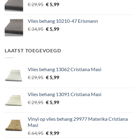
Oorspronkelijke
Huidige
€
29,95
€
5,99
prijs
prijs
was:
is:
Vlies behang 10210-47 Erismann
€ 29,95.
€ 5,99.
Oorspronkelijke
Huidige
€
34,95
€
5,99
prijs
prijs
was:
is:
€ 34,95.
€ 5,99.
LAATST TOEGEVOEGD
Vlies behang 13062 Cristiana Masi
Oorspronkelijke
Huidige
€
29,95
€
5,99
prijs
prijs
was:
is:
Vlies behang 13091 Cristiana Masi
€ 29,95.
€ 5,99.
Oorspronkelijke
Huidige
€
29,95
€
5,99
prijs
prijs
was:
is:
Vinyl op vlies behang 29977 Materika Cristiana
€ 29,95.
€ 5,99.
Masi
Oorspronkelijke
Huidige
€
64,95
€
9,99