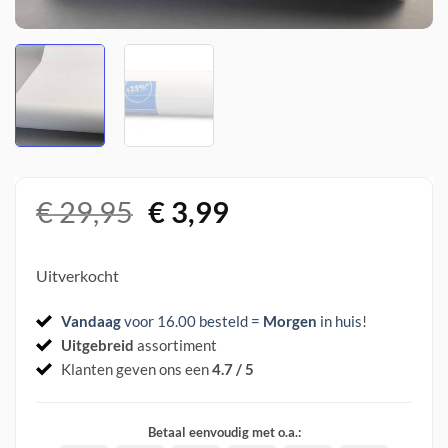
Oorspronkelijke
Huidige
€
29,95
€
3,99
prijs
prijs
was:
is:
Uitverkocht
€ 29,95.
€ 3,99.
Vandaag
voor 16.00 besteld =
Morgen
in huis
!
Uitgebreid
assortiment
Klanten geven ons een
4.7 / 5
Betaal eenvoudig met o.a.: