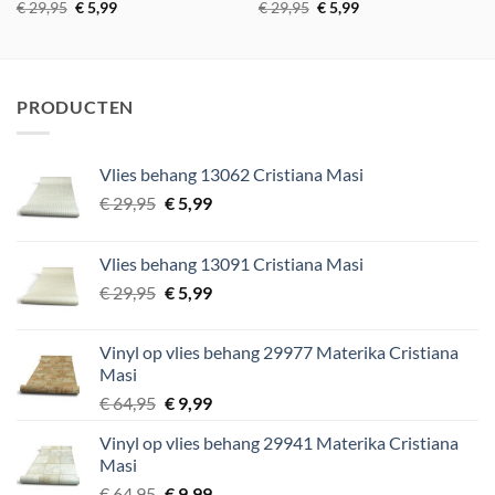
Oorspronkelijke
Huidige
Oorspronkelijke
Huidige
€
29,95
€
5,99
€
29,95
€
5,99
prijs
prijs
prijs
prijs
was:
is:
was:
is:
€ 29,95.
€ 5,99.
€ 29,95.
€ 5,99.
PRODUCTEN
Vlies behang 13062 Cristiana Masi
Oorspronkelijke
Huidige
€
29,95
€
5,99
prijs
prijs
was:
is:
Vlies behang 13091 Cristiana Masi
€ 29,95.
€ 5,99.
Oorspronkelijke
Huidige
€
29,95
€
5,99
prijs
prijs
was:
is:
Vinyl op vlies behang 29977 Materika Cristiana
€ 29,95.
€ 5,99.
Masi
Oorspronkelijke
Huidige
€
64,95
€
9,99
prijs
prijs
Vinyl op vlies behang 29941 Materika Cristiana
was:
is:
Masi
€ 64,95.
€ 9,99.
Oorspronkelijke
Huidige
€
64,95
€
9,99