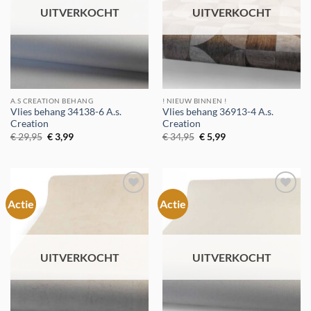
UITVERKOCHT
UITVERKOCHT
A.S CREATION BEHANG
! NIEUW BINNEN !
Vlies behang 34138-6 A.s.
Vlies behang 36913-4 A.s.
Creation
Creation
Oorspronkelijke
Huidige
Oorspronkelijke
Huidige
€
29,95
€
3,99
€
34,95
€
5,99
prijs
prijs
prijs
prijs
was:
is:
was:
is:
€ 29,95.
€ 3,99.
€ 34,95.
€ 5,99.
Actie
Actie
Toevoegen
Toevoegen
aan
aan
verlanglijst
verlanglijst
UITVERKOCHT
UITVERKOCHT