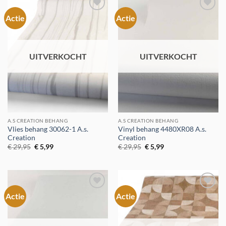
Actie
Actie
Toevoegen
Toevoegen
aan
aan
verlanglijst
verlanglijst
UITVERKOCHT
UITVERKOCHT
A.S CREATION BEHANG
A.S CREATION BEHANG
Vlies behang 30062-1 A.s.
Vinyl behang 4480XR08 A.s.
Creation
Creation
Oorspronkelijke
Huidige
Oorspronkelijke
Huidige
€
29,95
€
5,99
€
29,95
€
5,99
prijs
prijs
prijs
prijs
was:
is:
was:
is:
€ 29,95.
€ 5,99.
€ 29,95.
€ 5,99.
Actie
Actie
Toevoegen
Toevoegen
aan
aan
verlanglijst
verlanglijst