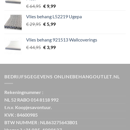
Oorspronkelijke
Huidige
€
64,95
€
9,99
prijs
prijs
Vlies behang L52219 Ugepa
was:
is:
Oorspronkelijke
Huidige
€
29,95
€ 64,95.
€
5,99
€ 9,99.
prijs
prijs
was:
is:
Vlies behang 921513 Wallcoverings
€ 29,95.
€ 5,99.
Oorspronkelijke
Huidige
€
44,95
€
3,99
prijs
prijs
was:
is:
€ 44,95.
€ 3,99.
BEDRIJFSGEGEVENS ONLINEBEHANGOUTLET.NL
Rekeningnummer :
NL 52 RABO 014 8118 992
t.n.v. Koopjesavontuur.
KVK : 84600985
BTW NUMMER : NL863275643B01
Vragen ? +31
085-4000127