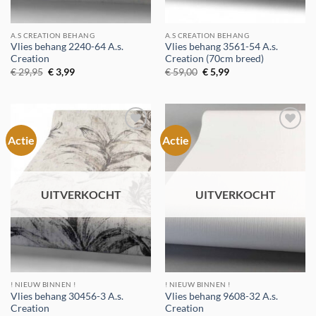
A.S CREATION BEHANG
A.S CREATION BEHANG
Vlies behang 2240-64 A.s.
Vlies behang 3561-54 A.s.
Creation
Creation (70cm breed)
Oorspronkelijke
Huidige
Oorspronkelijke
Huidige
€
29,95
€
3,99
€
59,00
€
5,99
prijs
prijs
prijs
prijs
was:
is:
was:
is:
€ 29,95.
€ 3,99.
€ 59,00.
€ 5,99.
Actie
Actie
Toevoegen
Toevoegen
aan
aan
verlanglijst
verlanglijst
UITVERKOCHT
UITVERKOCHT
! NIEUW BINNEN !
! NIEUW BINNEN !
Vlies behang 30456-3 A.s.
Vlies behang 9608-32 A.s.
Creation
Creation