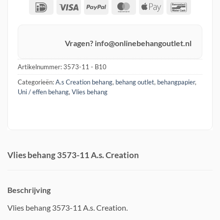
IDeal
Visa
PayPal
MasterCard
Apple
Banconta
Pay
Vragen? info@onlinebehangoutlet.nl
Artikelnummer:
3573-11 - B10
Categorieën:
A.s Creation behang
,
behang outlet
,
behangpapier
,
Uni / effen behang
,
Vlies behang
Vlies behang 3573-11 A.s. Creation
Beschrijving
Vlies behang 3573-11 A.s. Creation.