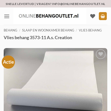
Ga
SNELLE LEVERTIJD | VRAGEN? INFO@ONLINEBEHANGOUTLET.NL
naar
inhoud
BEHANG
/
SLAAP EN WOONKAMER BEHANG
/
VLIES BEHANG
Vlies behang 3573-11 A.s. Creation
Actie
Toevoegen
aan
verlanglijst