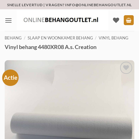
Ga
SNELLE LEVERTIJD | VRAGEN? INFO@ONLINEBEHANGOUTLET.NL
naar
inhoud
BEHANG
/
SLAAP EN WOONKAMER BEHANG
/
VINYL BEHANG
Vinyl behang 4480XR08 A.s. Creation
Actie
Toevoegen
aan
verlanglijst