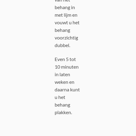
behang in
met lijm en
vouwt u het
behang
voorzichtig
dubbel.
Even 5 tot
10 minuten
in laten
weken en
daarna kunt
u het
behang
plakken.