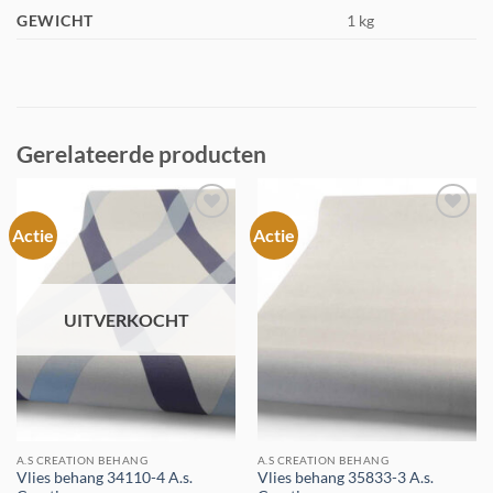
GEWICHT
1 kg
Gerelateerde producten
Actie
Actie
Toevoegen
Toevoegen
aan
aan
verlanglijst
verlanglijst
UITVERKOCHT
A.S CREATION BEHANG
A.S CREATION BEHANG
Vlies behang 34110-4 A.s.
Vlies behang 35833-3 A.s.