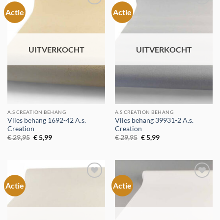
Actie
Actie
Toevoegen
Toevoegen
aan
aan
verlanglijst
verlanglijst
UITVERKOCHT
UITVERKOCHT
A.S CREATION BEHANG
A.S CREATION BEHANG
Vlies behang 1692-42 A.s.
Vlies behang 39931-2 A.s.
Creation
Creation
Oorspronkelijke
Huidige
Oorspronkelijke
Huidige
€
29,95
€
5,99
€
29,95
€
5,99
prijs
prijs
prijs
prijs
was:
is:
was:
is:
€ 29,95.
€ 5,99.
€ 29,95.
€ 5,99.
Actie
Actie
Toevoegen
Toevoegen
aan
aan
verlanglijst
verlanglijst