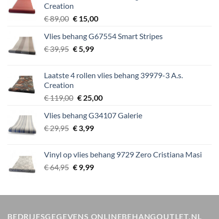
Creation
Oorspronkelijke
Huidige
€
89,00
€
15,00
prijs
prijs
Vlies behang G67554 Smart Stripes
was:
is:
Oorspronkelijke
Huidige
€
39,95
€ 89,00.
€
5,99
€ 15,00.
prijs
prijs
was:
is:
Laatste 4 rollen vlies behang 39979-3 A.s.
€ 39,95.
€ 5,99.
Creation
Oorspronkelijke
Huidige
€
119,00
€
25,00
prijs
prijs
Vlies behang G34107 Galerie
was:
is:
Oorspronkelijke
Huidige
€
29,95
€
€ 119,00.
3,99
€ 25,00.
prijs
prijs
was:
is:
Vinyl op vlies behang 9729 Zero Cristiana Masi
€ 29,95.
€ 3,99.
Oorspronkelijke
Huidige
€
64,95
€
9,99
prijs
prijs
was:
is:
€ 64,95.
€ 9,99.
BEDRIJFSGEGEVENS ONLINEBEHANGOUTLET.NL