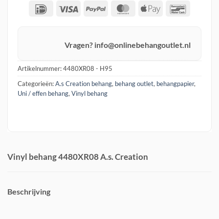
IDeal
Visa
PayPal
MasterCard
Apple
Banconta
Pay
Vragen? info@onlinebehangoutlet.nl
Artikelnummer:
4480XR08 - H95
Categorieën:
A.s Creation behang
,
behang outlet
,
behangpapier
,
Uni / effen behang
,
Vinyl behang
Vinyl behang 4480XR08 A.s. Creation
Beschrijving