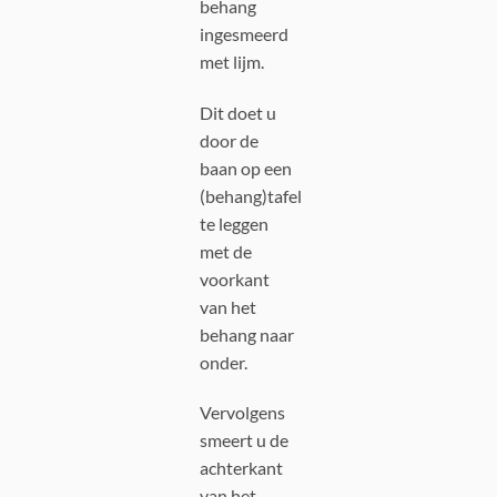
behang
ingesmeerd
met lijm.
Dit doet u
door de
baan op een
(behang)tafel
te leggen
met de
voorkant
van het
behang naar
onder.
Vervolgens
smeert u de
achterkant
van het