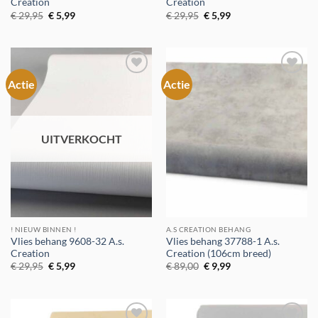
Creation
Creation
Oorspronkelijke
Huidige
Oorspronkelijke
Huidige
€
29,95
€
5,99
€
29,95
€
5,99
prijs
prijs
prijs
prijs
was:
is:
was:
is:
€ 29,95.
€ 5,99.
€ 29,95.
€ 5,99.
Actie
Actie
Toevoegen
Toevoegen
aan
aan
verlanglijst
verlanglijst
UITVERKOCHT
! NIEUW BINNEN !
A.S CREATION BEHANG
Vlies behang 9608-32 A.s.
Vlies behang 37788-1 A.s.
Creation
Creation (106cm breed)
Oorspronkelijke
Huidige
Oorspronkelijke
Huidige
€
29,95
€
5,99
€
89,00
€
9,99
prijs
prijs
prijs
prijs
was:
is:
was:
is:
€ 29,95.
€ 5,99.
€ 89,00.
€ 9,99.