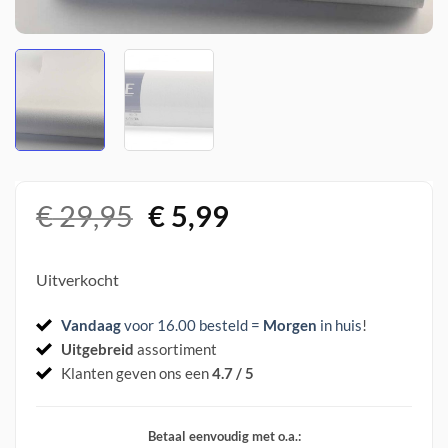
Oorspronkelijke
Huidige
€
29,95
€
5,99
prijs
prijs
was:
is:
Uitverkocht
€ 29,95.
€ 5,99.
Vandaag
voor 16.00 besteld =
Morgen
in huis
!
Uitgebreid
assortiment
Klanten geven ons een
4.7 / 5
Betaal eenvoudig met o.a.: