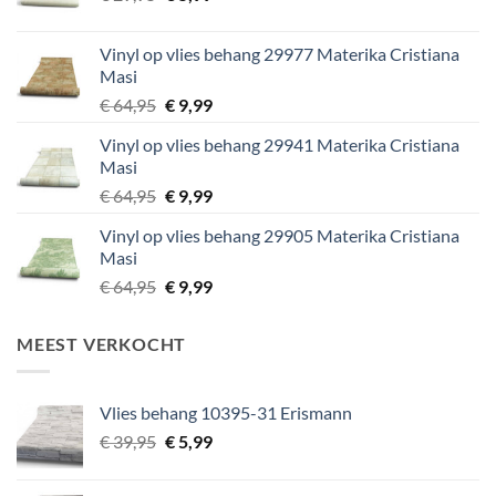
prijs
prijs
was:
is:
Vinyl op vlies behang 29977 Materika Cristiana
€ 29,95.
€ 5,99.
Masi
Oorspronkelijke
Huidige
€
64,95
€
9,99
prijs
prijs
Vinyl op vlies behang 29941 Materika Cristiana
was:
is:
Masi
€ 64,95.
€ 9,99.
Oorspronkelijke
Huidige
€
64,95
€
9,99
prijs
prijs
Vinyl op vlies behang 29905 Materika Cristiana
was:
is:
Masi
€ 64,95.
€ 9,99.
Oorspronkelijke
Huidige
€
64,95
€
9,99
prijs
prijs
was:
is:
MEEST VERKOCHT
€ 64,95.
€ 9,99.
Vlies behang 10395-31 Erismann
Oorspronkelijke
Huidige
€
39,95
€
5,99
prijs
prijs
was:
is: