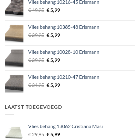
Vlies behang 10216-45 Erismann
€ 39,95.
€ 5,99.
Oorspronkelijke
Huidige
€
49,95
€
5,99
prijs
prijs
was:
is:
Vlies behang 10385-48 Erismann
€ 49,95.
€ 5,99.
Oorspronkelijke
Huidige
€
29,95
€
5,99
prijs
prijs
was:
is:
Vlies behang 10028-10 Erismann
€ 29,95.
€ 5,99.
Oorspronkelijke
Huidige
€
29,95
€
5,99
prijs
prijs
was:
is:
Vlies behang 10210-47 Erismann
€ 29,95.
€ 5,99.
Oorspronkelijke
Huidige
€
34,95
€
5,99
prijs
prijs
was:
is:
€ 34,95.
€ 5,99.
LAATST TOEGEVOEGD
Vlies behang 13062 Cristiana Masi
Oorspronkelijke
Huidige
€
29,95
€
5,99