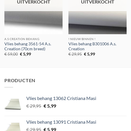
UITVERKOCHT
UITVERKOCHT
A.S CREATION BEHANG
! NIEUW BINNEN !
Vlies behang 3561-54 A.s.
Vlies behang B301006 A.s.
Creation (70cm breed)
Creation
Oorspronkelijke
Huidige
Oorspronkelijke
Huidige
€
59,00
€
5,99
€
29,95
€
5,99
prijs
prijs
prijs
prijs
was:
is:
was:
is:
€ 59,00.
€ 5,99.
€ 29,95.
€ 5,99.
PRODUCTEN
Vlies behang 13062 Cristiana Masi
Oorspronkelijke
Huidige
€
29,95
€
5,99
prijs
prijs
was:
is:
Vlies behang 13091 Cristiana Masi
€ 29,95.
€ 5,99.
Oorspronkelijke
Huidige
€
29,95
€
5,99