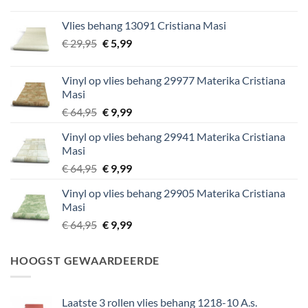
prijs
prijs
was:
is:
Vlies behang 13091 Cristiana Masi
€ 29,95.
€ 5,99.
Oorspronkelijke
Huidige
€
29,95
€
5,99
prijs
prijs
was:
is:
Vinyl op vlies behang 29977 Materika Cristiana
€ 29,95.
€ 5,99.
Masi
Oorspronkelijke
Huidige
€
64,95
€
9,99
prijs
prijs
Vinyl op vlies behang 29941 Materika Cristiana
was:
is:
Masi
€ 64,95.
€ 9,99.
Oorspronkelijke
Huidige
€
64,95
€
9,99
prijs
prijs
Vinyl op vlies behang 29905 Materika Cristiana
was:
is:
Masi
€ 64,95.
€ 9,99.
Oorspronkelijke
Huidige
€
64,95
€
9,99
prijs
prijs
was:
is:
HOOGST GEWAARDEERDE
€ 64,95.
€ 9,99.
Laatste 3 rollen vlies behang 1218-10 A.s.