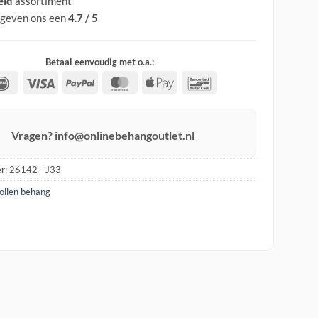
eid
assortiment
 geven ons een
4.7 / 5
Betaal eenvoudig met o.a.:
IDeal
Visa
PayPal
MasterCard
Apple
Bancontact
Pay
Vragen? info@onlinebehangoutlet.nl
r:
26142 - J33
rollen behang