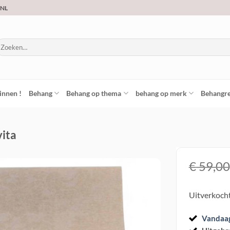
.NL
oeken
ar:
innen !
Behang
Behang op thema
behang op merk
Behangre
vita
€
59,00
Toevoegen
Uitverkoch
aan
verlanglijst
Vandaa