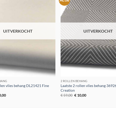
Toevoegen
aan
verlanglijst
UITVERKOCHT
UITVERKOCHT
EHANG
2 ROLLEN BEHANG
llen vlies behang DL21421 Fine
Laatste 2 rollen vlies behang 3692
Creation
spronkelijke
Huidige
Oorspronkelijke
Huidige
0,00
€
59,00
€
10,00
s
prijs
prijs
prijs
:
is:
was:
is:
9,00.
€ 10,00.
€ 59,00.
€ 10,00.