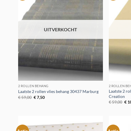
verlanglijst
UITVERKOCHT
2 ROLLEN BEHANG
2 ROLLEN B
Laatste 2 ro
Laatste 2 rollen vlies behang 30437 Marburg
Creation
Oorspronkelijke
Huidige
€
59,00
€
7,50
prijs
prijs
Oor
€
59,00
€
1
was:
is:
prij
€ 59,00.
€ 7,50.
was
€ 5
Actie
Actie