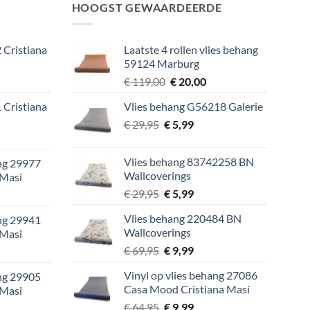
HOOGST GEWAARDEERDE
 Cristiana
Laatste 4 rollen vlies behang
59124 Marburg
lijke
ige
Oorspronkelijke
Huidige
€
119,00
€
20,00
prijs
prijs
 Cristiana
Vlies behang G56218 Galerie
was:
is:
Oorspronkelijke
Huidige
9.
€
29,95
€
€ 119,00.
5,99
€ 20,00.
lijke
ige
prijs
prijs
was:
is:
Vlies behang 83742258 BN
ang 29977
€ 29,95.
€ 5,99.
Wallcoverings
 Masi
9.
Oorspronkelijke
Huidige
€
29,95
€
5,99
lijke
ige
prijs
prijs
Vlies behang 220484 BN
ang 29941
was:
is:
Wallcoverings
 Masi
€ 29,95.
€ 5,99.
9.
Oorspronkelijke
Huidige
€
69,95
€
9,99
lijke
ige
prijs
prijs
Vinyl op vlies behang 27086
ang 29905
was:
is:
Casa Mood Cristiana Masi
 Masi
€ 69,95.
€ 9,99.
9.
Oorspronkelijke
Huidige
€
64,95
€
9,99
lijke
ige