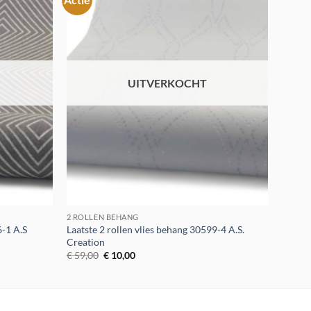
Toevoegen
Toevoegen
aan
aan
verlanglijst
verlanglijst
UITVERKOCHT
2 ROLLEN BEHANG
6-1 A.S
Laatste 2 rollen vlies behang 30599-4 A.S.
Creation
Oorspronkelijke
Huidige
€
59,00
€
10,00
prijs
prijs
was:
is:
€ 59,00.
€ 10,00.