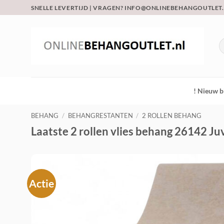
Ga
SNELLE LEVERTIJD | VRAGEN? INFO@ONLINEBEHANGOUTLET
naar
inhoud
Z
na
! Nieuw b
BEHANG
/
BEHANGRESTANTEN
/
2 ROLLEN BEHANG
Laatste 2 rollen vlies behang 26142 Ju
Actie