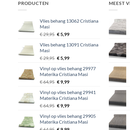
PRODUCTEN
MEEST 
Vlies behang 13062 Cristiana
Masi
Oorspronkelijke
Huidige
€
29,95
€
5,99
prijs
prijs
Vlies behang 13091 Cristiana
was:
is:
Masi
€ 29,95.
€ 5,99.
Oorspronkelijke
Huidige
€
29,95
€
5,99
prijs
prijs
Vinyl op vlies behang 29977
was:
is:
Materika Cristiana Masi
€ 29,95.
€ 5,99.
Oorspronkelijke
Huidige
€
64,95
€
9,99
prijs
prijs
Vinyl op vlies behang 29941
was:
is:
Materika Cristiana Masi
€ 64,95.
€ 9,99.
Oorspronkelijke
Huidige
€
64,95
€
9,99
prijs
prijs
Vinyl op vlies behang 29905
was:
is:
Materika Cristiana Masi
€ 64,95.
€ 9,99.
Oorspronkelijke
Huidige
€
64,95
€
9,99