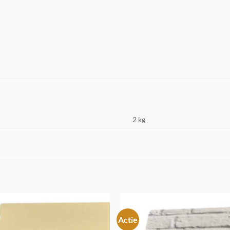
2 kg
Actie
Toevoegen
aan