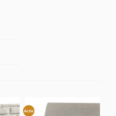
Actie
Toevoegen
Toevoegen
aan
aan