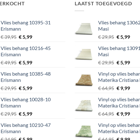
VERKOCHT
LAATST TOEGEVOEGD
Vlies behang 10395-31
Vlies behang 13062
Erismann
Masi
Oorspronkelijke
Huidige
Oorspronke
Huid
€
39,95
€
5,99
€
29,95
€
5,99
prijs
prijs
prijs
prijs
Vlies behang 10216-45
Vlies behang 13091
was:
is:
was:
is:
Erismann
Masi
€ 39,95.
€ 5,99.
€ 29,95.
€ 5,9
Oorspronkelijke
Huidige
Oorspronke
Huid
€
49,95
€
5,99
€
29,95
€
5,99
prijs
prijs
prijs
prijs
Vlies behang 10385-48
Vinyl op vlies beh
was:
is:
was:
is:
Erismann
Materika Cristiana
€ 49,95.
€ 5,99.
€ 29,95.
€ 5,9
Oorspronkelijke
Huidige
Oorspronke
Huid
€
29,95
€
5,99
€
64,95
€
9,99
prijs
prijs
prijs
prijs
Vlies behang 10028-10
Vinyl op vlies beh
was:
is:
was:
is:
Erismann
Materika Cristiana
€ 29,95.
€ 5,99.
€ 64,95.
€ 9,9
Oorspronkelijke
Huidige
Oorspronke
Huid
€
29,95
€
5,99
€
64,95
€
9,99
prijs
prijs
prijs
prijs
Vlies behang 10210-47
Vinyl op vlies beh
was:
is:
was:
is:
Erismann
Materika Cristiana
€ 29,95.
€ 5,99.
€ 64,95.
€ 9,9
Oorspronkelijke
Huidige
Oorspronke
Huid
€
34,95
€
5,99
€
64,95
€
9,99