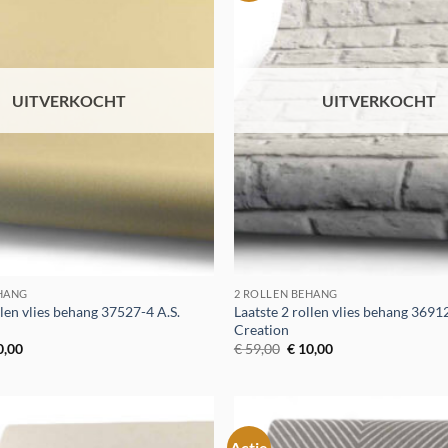
verlanglijst
UITVERKOCHT
UITVERKOCHT
EHANG
2 ROLLEN BEHANG
llen vlies behang 37527-4 A.S.
Laatste 2 rollen vlies behang 36912
Creation
spronkelijke
Huidige
Oorspronkelijke
Huidige
0,00
€
59,00
€
10,00
s
prijs
prijs
prijs
:
is:
was:
is:
9,00.
€ 10,00.
€ 59,00.
€ 10,00.
Actie