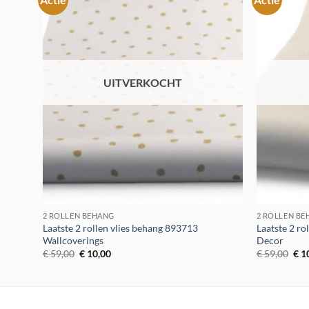
Toevoegen
aan
verlanglijst
UITVERKOCHT
2 ROLLEN BEHANG
2 ROLLEN B
Laatste 2 rollen vlies behang 893713
Laatste 2 ro
Wallcoverings
Decor
Oorspronkelijke
Huidige
Oor
€
59,00
€
10,00
€
59,00
€
1
prijs
prijs
prij
was:
is:
was
€ 59,00.
€ 10,00.
€ 5