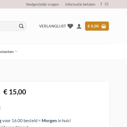
Veelgestelde vragen
Informatie betalen
VERLANGLIJST
€
0,00
stanten
Oorspronkelijke
Huidige
€
15,00
prijs
prijs
was:
is:
t
€ 59,00.
€ 15,00.
g
voor 16.00 besteld =
Morgen
in huis
!