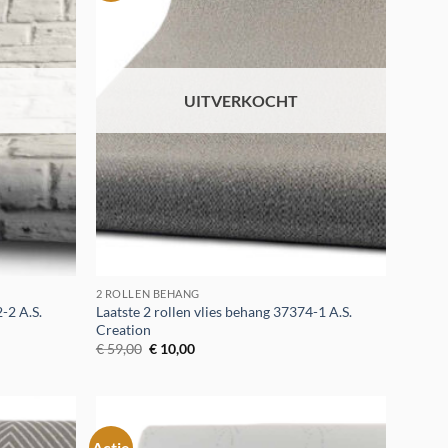
verlanglijst
verlanglijst
UITVERKOCHT
2 ROLLEN BEHANG
-2 A.S.
Laatste 2 rollen vlies behang 37374-1 A.S.
Creation
Oorspronkelijke
Huidige
€
59,00
€
10,00
prijs
prijs
was:
is:
€ 59,00.
€ 10,00.
Actie