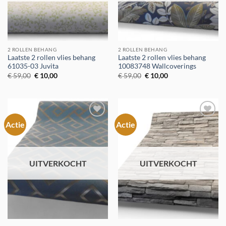
2 ROLLEN BEHANG
2 ROLLEN BEHANG
Laatste 2 rollen vlies behang
Laatste 2 rollen vlies behang
61035-03 Juvita
10083748 Wallcoverings
Oorspronkelijke
Huidige
Oorspronkelijke
Huidige
€
59,00
€
10,00
€
59,00
€
10,00
prijs
prijs
prijs
prijs
was:
is:
was:
is:
€ 59,00.
€ 10,00.
€ 59,00.
€ 10,00.
Actie
Actie
Toevoegen
Toevoegen
aan
aan
verlanglijst
verlanglijst
UITVERKOCHT
UITVERKOCHT