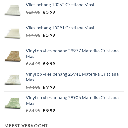
Vlies behang 13062 Cristiana Masi
Oorspronkelijke
Huidige
€
29,95
€
5,99
prijs
prijs
was:
is:
Vlies behang 13091 Cristiana Masi
€ 29,95.
€ 5,99.
Oorspronkelijke
Huidige
€
29,95
€
5,99
prijs
prijs
was:
is:
Vinyl op vlies behang 29977 Materika Cristiana
€ 29,95.
€ 5,99.
Masi
Oorspronkelijke
Huidige
€
64,95
€
9,99
prijs
prijs
Vinyl op vlies behang 29941 Materika Cristiana
was:
is:
Masi
€ 64,95.
€ 9,99.
Oorspronkelijke
Huidige
€
64,95
€
9,99
prijs
prijs
Vinyl op vlies behang 29905 Materika Cristiana
was:
is:
Masi
€ 64,95.
€ 9,99.
Oorspronkelijke
Huidige
€
64,95
€
9,99
prijs
prijs
was:
is:
MEEST VERKOCHT