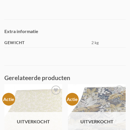
Extra informatie
GEWICHT
2 kg
Gerelateerde producten
Actie
Actie
Toevoegen
Toevoegen
aan
aan
verlanglijst
verlanglijst
UITVERKOCHT
UITVERKOCHT