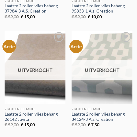
2 ROLLEN BEHANG
2 ROLLEN BEHANG
Laatste 2 rollen vlies behang
Laatste 2 rollen vlies behang
37984-3 A.S. Creation
95833-1 A.s. Creation
Oorspronkelijke
Huidige
Oorspronkelijke
Huidige
€
59,00
€
15,00
€
59,00
€
10,00
prijs
prijs
prijs
prijs
was:
is:
was:
is:
€ 59,00.
€ 15,00.
€ 59,00.
€ 10,00.
Actie
Actie
Toevoegen
Toevoegen
aan
aan
verlanglijst
verlanglijst
UITVERKOCHT
UITVERKOCHT
2 ROLLEN BEHANG
2 ROLLEN BEHANG
Laatste 2 rollen vlies behang
Laatste 2 rollen vlies behang
26142 Juvita
34124-3 A.s. Creation
Oorspronkelijke
Huidige
Oorspronkelijke
Huidige
€
59,00
€
15,00
€
59,00
€
7,50
prijs
prijs
prijs
prijs
was:
is:
was:
is:
€ 59,00.
€ 15,00.
€ 59,00.
€ 7,50.