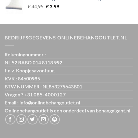
€ 29,95.
€ 5,99.
Oorspronkelijke
Huidige
€
44,95
€
3,99
prijs
prijs
was:
is:
€ 44,95.
€ 3,99.
BEDRIJFSGEGEVENS ONLINEBEHANGOUTLET.NL
Rekeningnummer :
NL 52 RABO 014 8118 992
t.n.v. Koopjesavontuur.
KVK : 84600985
BTW NUMMER : NL863275643B01
Vragen ? +31
085-4000127
Email : info@onlinebehangoutlet.nl
Onlinebehangoutlet is een onderdeel van
behanggigant.nl