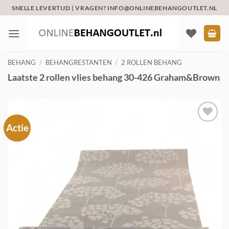
Ga
SNELLE LEVERTIJD | VRAGEN? INFO@ONLINEBEHANGOUTLET.NL
naar
inhoud
BEHANG
/
BEHANGRESTANTEN
/
2 ROLLEN BEHANG
Laatste 2 rollen vlies behang 30-426 Graham&Brown
Actie
Toevoegen
aan
verlanglijst