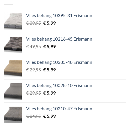
€ 64,95.
€ 9,99.
Vlies behang 10395-31 Erismann
Oorspronkelijke
Huidige
€
39,95
€
5,99
prijs
prijs
was:
is:
Vlies behang 10216-45 Erismann
€ 39,95.
€ 5,99.
Oorspronkelijke
Huidige
€
49,95
€
5,99
prijs
prijs
was:
is:
Vlies behang 10385-48 Erismann
€ 49,95.
€ 5,99.
Oorspronkelijke
Huidige
€
29,95
€
5,99
prijs
prijs
was:
is:
Vlies behang 10028-10 Erismann
€ 29,95.
€ 5,99.
Oorspronkelijke
Huidige
€
29,95
€
5,99
prijs
prijs
was:
is:
Vlies behang 10210-47 Erismann
€ 29,95.
€ 5,99.
Oorspronkelijke
Huidige
€
34,95
€
5,99
prijs
prijs
was:
is: