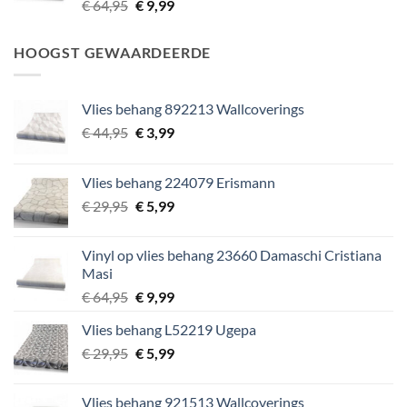
Oorspronkelijke
Huidige
€
64,95
€
9,99
prijs
prijs
was:
is:
HOOGST GEWAARDEERDE
€ 64,95.
€ 9,99.
Vlies behang 892213 Wallcoverings
Oorspronkelijke
Huidige
€
44,95
€
3,99
prijs
prijs
was:
is:
Vlies behang 224079 Erismann
€ 44,95.
€ 3,99.
Oorspronkelijke
Huidige
€
29,95
€
5,99
prijs
prijs
was:
is:
Vinyl op vlies behang 23660 Damaschi Cristiana
€ 29,95.
€ 5,99.
Masi
Oorspronkelijke
Huidige
€
64,95
€
9,99
prijs
prijs
Vlies behang L52219 Ugepa
was:
is:
Oorspronkelijke
Huidige
€
29,95
€ 64,95.
€
5,99
€ 9,99.
prijs
prijs
was:
is:
Vlies behang 921513 Wallcoverings