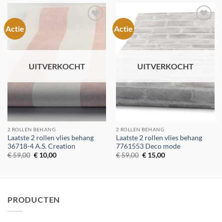
Actie
Actie
Toevoegen
Toevoegen
aan
aan
verlanglijst
verlanglijst
UITVERKOCHT
UITVERKOCHT
2 ROLLEN BEHANG
2 ROLLEN BEHANG
Laatste 2 rollen vlies behang
Laatste 2 rollen vlies behang
36718-4 A.S. Creation
7761553 Deco mode
Oorspronkelijke
Huidige
Oorspronkelijke
Huidige
€
59,00
€
10,00
€
59,00
€
15,00
prijs
prijs
prijs
prijs
was:
is:
was:
is:
€ 59,00.
€ 10,00.
€ 59,00.
€ 15,00.
PRODUCTEN