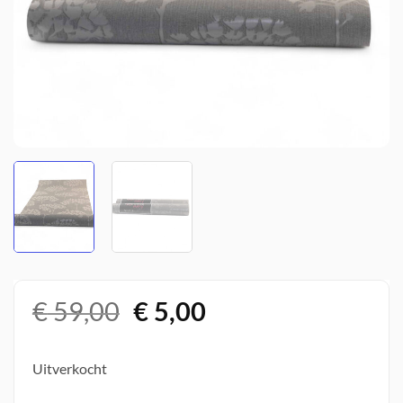
Oorspronkelijke
Huidige
€
59,00
€
5,00
prijs
prijs
was:
is:
Uitverkocht
€ 59,00.
€ 5,00.