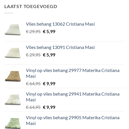
€ 34,95.
€ 5,99.
LAATST TOEGEVOEGD
Vlies behang 13062 Cristiana Masi
Oorspronkelijke
Huidige
€
29,95
€
5,99
prijs
prijs
was:
is:
Vlies behang 13091 Cristiana Masi
€ 29,95.
€ 5,99.
Oorspronkelijke
Huidige
€
29,95
€
5,99
prijs
prijs
was:
is:
Vinyl op vlies behang 29977 Materika Cristiana
€ 29,95.
€ 5,99.
Masi
Oorspronkelijke
Huidige
€
64,95
€
9,99
prijs
prijs
Vinyl op vlies behang 29941 Materika Cristiana
was:
is:
Masi
€ 64,95.
€ 9,99.
Oorspronkelijke
Huidige
€
64,95
€
9,99
prijs
prijs
Vinyl op vlies behang 29905 Materika Cristiana
was:
is:
Masi
€ 64,95.
€ 9,99.