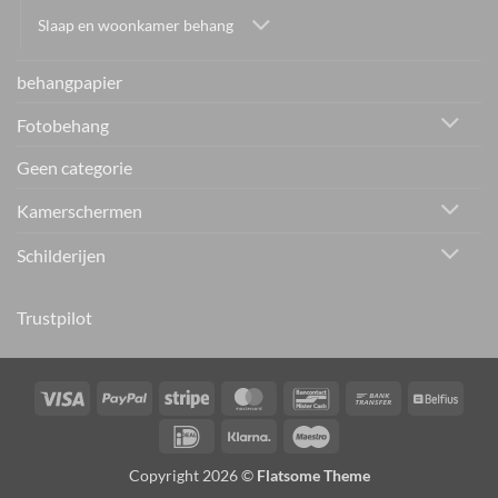
Slaap en woonkamer behang
behangpapier
Fotobehang
Geen categorie
Kamerschermen
Schilderijen
Trustpilot
Visa
PayPal
Stripe
MasterCard
Bancontact
Bank
Belfiu
Transfer
IDeal
Klarna
Maestro
Copyright 2026 ©
Flatsome Theme