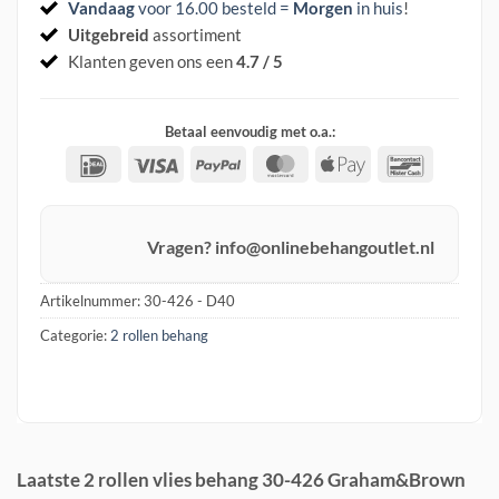
Vandaag
voor 16.00 besteld =
Morgen
in huis
!
Uitgebreid
assortiment
Klanten geven ons een
4.7 / 5
Betaal eenvoudig met o.a.:
IDeal
Visa
PayPal
MasterCard
Apple
Banconta
Pay
Vragen? info@onlinebehangoutlet.nl
Artikelnummer:
30-426 - D40
Categorie:
2 rollen behang
Laatste 2 rollen vlies behang 30-426 Graham&Brown