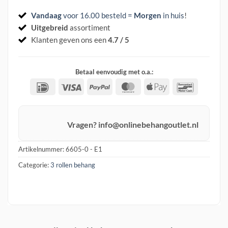
€ 89,00.
€ 15,00.
Vandaag
voor 16.00 besteld =
Morgen
in huis
!
Uitgebreid
assortiment
Klanten geven ons een
4.7 / 5
Betaal eenvoudig met o.a.:
IDeal
Visa
PayPal
MasterCard
Apple
Banconta
Pay
Vragen? info@onlinebehangoutlet.nl
Artikelnummer:
6605-0 - E1
Categorie:
3 rollen behang