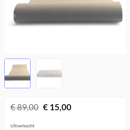
Oorspronkelijke
Huidige
€
89,00
€
15,00
prijs
prijs
was:
is:
Uitverkocht