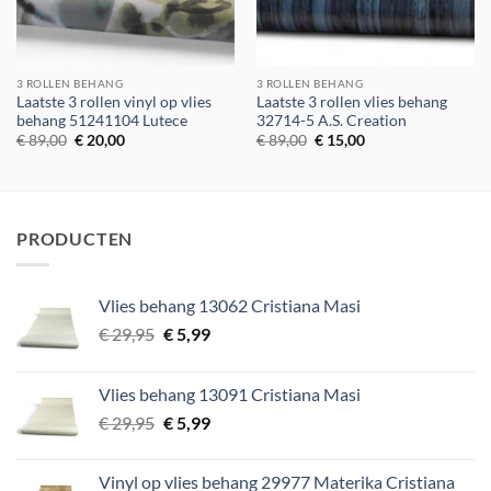
3 ROLLEN BEHANG
3 ROLLEN BEHANG
Laatste 3 rollen vinyl op vlies
Laatste 3 rollen vlies behang
behang 51241104 Lutece
32714-5 A.S. Creation
Oorspronkelijke
Huidige
Oorspronkelijke
Huidige
€
89,00
€
20,00
€
89,00
€
15,00
prijs
prijs
prijs
prijs
was:
is:
was:
is:
€ 89,00.
€ 20,00.
€ 89,00.
€ 15,00.
PRODUCTEN
Vlies behang 13062 Cristiana Masi
Oorspronkelijke
Huidige
€
29,95
€
5,99
prijs
prijs
was:
is:
Vlies behang 13091 Cristiana Masi
€ 29,95.
€ 5,99.
Oorspronkelijke
Huidige
€
29,95
€
5,99
prijs
prijs
was:
is:
Vinyl op vlies behang 29977 Materika Cristiana
€ 29,95.
€ 5,99.