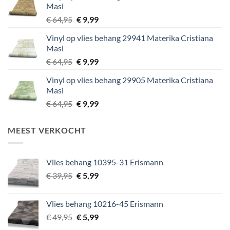
Masi
Oorspronkelijke
Huidige
€
64,95
€
9,99
prijs
prijs
Vinyl op vlies behang 29941 Materika Cristiana
was:
is:
Masi
€ 64,95.
€ 9,99.
Oorspronkelijke
Huidige
€
64,95
€
9,99
prijs
prijs
Vinyl op vlies behang 29905 Materika Cristiana
was:
is:
Masi
€ 64,95.
€ 9,99.
Oorspronkelijke
Huidige
€
64,95
€
9,99
prijs
prijs
was:
is:
MEEST VERKOCHT
€ 64,95.
€ 9,99.
Vlies behang 10395-31 Erismann
Oorspronkelijke
Huidige
€
39,95
€
5,99
prijs
prijs
was:
is:
Vlies behang 10216-45 Erismann
€ 39,95.
€ 5,99.
Oorspronkelijke
Huidige
€
49,95
€
5,99
prijs
prijs