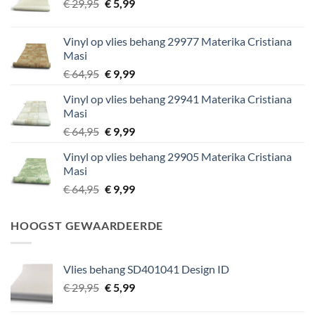
Oorspronkelijke
Huidige
€
29,95
€
5,99
prijs
prijs
was:
is:
Vinyl op vlies behang 29977 Materika Cristiana
€ 29,95.
€ 5,99.
Masi
Oorspronkelijke
Huidige
€
64,95
€
9,99
prijs
prijs
Vinyl op vlies behang 29941 Materika Cristiana
was:
is:
Masi
€ 64,95.
€ 9,99.
Oorspronkelijke
Huidige
€
64,95
€
9,99
prijs
prijs
Vinyl op vlies behang 29905 Materika Cristiana
was:
is:
Masi
€ 64,95.
€ 9,99.
Oorspronkelijke
Huidige
€
64,95
€
9,99
prijs
prijs
was:
is:
HOOGST GEWAARDEERDE
€ 64,95.
€ 9,99.
Vlies behang SD401041 Design ID
Oorspronkelijke
Huidige
€
29,95
€
5,99
prijs
prijs