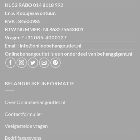
NL 52 RABO 014 8118 992
t.n.v. Koopjesavontuur.
KVK : 84600985
BTW NUMMER : NL863275643B01
Vragen ? +31
085-4000127
Email : info@onlinebehangoutlet.nl
Onlinebehangoutlet is een onderdeel van
behanggigant.nl
BELANGRIJKE INFORMATIE
Over Onlinebehangoutlet.nl
Contactformulier
Veelgestelde vragen
Bedrijfsgegevens