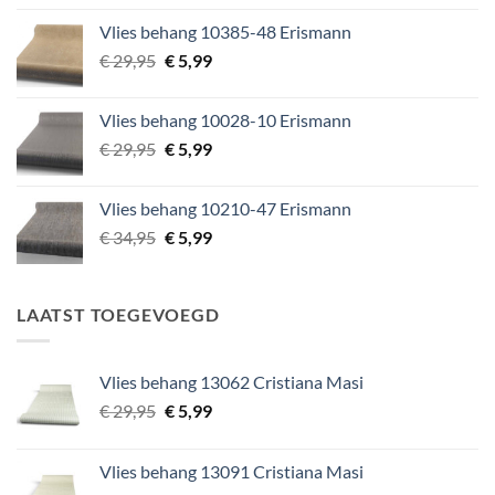
was:
is:
Vlies behang 10385-48 Erismann
€ 49,95.
€ 5,99.
Oorspronkelijke
Huidige
€
29,95
€
5,99
prijs
prijs
was:
is:
Vlies behang 10028-10 Erismann
€ 29,95.
€ 5,99.
Oorspronkelijke
Huidige
€
29,95
€
5,99
prijs
prijs
was:
is:
Vlies behang 10210-47 Erismann
€ 29,95.
€ 5,99.
Oorspronkelijke
Huidige
€
34,95
€
5,99
prijs
prijs
was:
is:
€ 34,95.
€ 5,99.
LAATST TOEGEVOEGD
Vlies behang 13062 Cristiana Masi
Oorspronkelijke
Huidige
€
29,95
€
5,99
prijs
prijs
was:
is:
Vlies behang 13091 Cristiana Masi
€ 29,95.
€ 5,99.