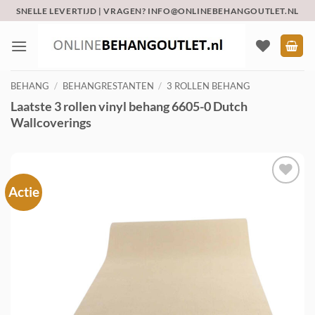
Ga
SNELLE LEVERTIJD | VRAGEN? INFO@ONLINEBEHANGOUTLET.NL
naar
inhoud
BEHANG
/
BEHANGRESTANTEN
/
3 ROLLEN BEHANG
Laatste 3 rollen vinyl behang 6605-0 Dutch
Wallcoverings
Actie
Toevoegen
aan
verlanglijst