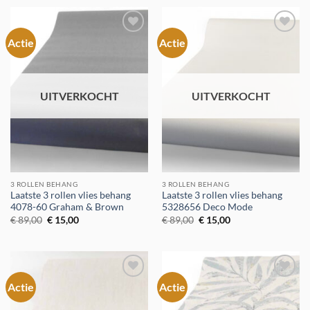
€ 89,00.
€ 15,00.
€ 89,00.
€ 15,00.
Actie
Actie
Toevoegen
Toevoegen
aan
aan
verlanglijst
verlanglijst
UITVERKOCHT
UITVERKOCHT
3 ROLLEN BEHANG
3 ROLLEN BEHANG
Laatste 3 rollen vlies behang
Laatste 3 rollen vlies behang
4078-60 Graham & Brown
5328656 Deco Mode
Oorspronkelijke
Huidige
Oorspronkelijke
Huidige
€
89,00
€
15,00
€
89,00
€
15,00
prijs
prijs
prijs
prijs
was:
is:
was:
is:
€ 89,00.
€ 15,00.
€ 89,00.
€ 15,00.
Actie
Actie
Toevoegen
Toevoegen
aan
aan
verlanglijst
verlanglijst