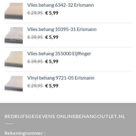
was:
is:
Vlies behang 6342-32 Erismann
€ 29,95.
€ 5,99.
Oorspronkelijke
Huidige
€
29,95
€
5,99
prijs
prijs
was:
is:
Vlies behang 10395-31 Erismann
€ 29,95.
€ 5,99.
Oorspronkelijke
Huidige
€
39,95
€
5,99
prijs
prijs
was:
is:
Vlies behang 355000 Eijffinger
€ 39,95.
€ 5,99.
Oorspronkelijke
Huidige
€
39,95
€
5,99
prijs
prijs
was:
is:
Vinyl behang 9721-05 Erismann
€ 39,95.
€ 5,99.
Oorspronkelijke
Huidige
€
29,95
€
5,99
prijs
prijs
was:
is:
€ 29,95.
€ 5,99.
BEDRIJFSGEGEVENS ONLINEBEHANGOUTLET.NL
Rekeningnummer :