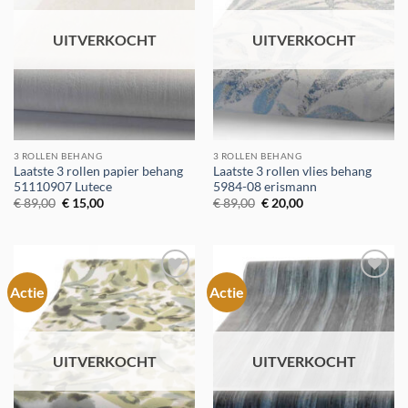
UITVERKOCHT
UITVERKOCHT
3 ROLLEN BEHANG
3 ROLLEN BEHANG
Laatste 3 rollen papier behang
Laatste 3 rollen vlies behang
51110907 Lutece
5984-08 erismann
Oorspronkelijke
Huidige
Oorspronkelijke
Huidige
€
89,00
€
15,00
€
89,00
€
20,00
prijs
prijs
prijs
prijs
was:
is:
was:
is:
€ 89,00.
€ 15,00.
€ 89,00.
€ 20,00.
Actie
Actie
Toevoegen
Toevoegen
aan
aan
verlanglijst
verlanglijst
UITVERKOCHT
UITVERKOCHT