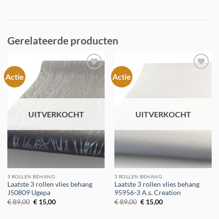
Gerelateerde producten
Actie
Actie
Toevoegen
Toevoegen
aan
aan
verlanglijst
verlanglijst
UITVERKOCHT
UITVERKOCHT
3 ROLLEN BEHANG
3 ROLLEN BEHANG
Laatste 3 rollen vlies behang
Laatste 3 rollen vlies behang
J50809 Ugepa
95956-3 A.s. Creation
Oorspronkelijke
Huidige
Oorspronkelijke
Huidige
€
89,00
€
15,00
€
89,00
€
15,00
prijs
prijs
prijs
prijs
was:
is:
was:
is: