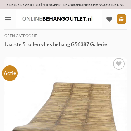
Ga
SNELLE LEVERTIJD | VRAGEN? INFO@ONLINEBEHANGOUTLET.NL
naar
inhoud
GEEN CATEGORIE
Laatste 5 rollen vlies behang G56387 Galerie
Actie
Toevoegen
aan
verlanglijst