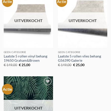
Actie
Actie
Toevoegen
Toevoegen
aan
aan
verlanglijst
verlanglijst
UITVERKOCHT
UITVERKOCHT
GEEN CATEGORIE
GEEN CATEGORIE
Laatste 5 rollen vinyl behang
Laatste 5 rollen vlies behang
19650 Graham&Brown
G56390 Galerie
Oorspronkelijke
Huidige
Oorspronkelijke
Huidige
€
149,00
€
25,00
€
149,00
€
25,00
prijs
prijs
prijs
prijs
was:
is:
was:
is:
€ 149,00.
€ 25,00.
€ 149,00.
€ 25,00.
Actie
Toevoegen
aan
verlanglijst
UITVERKOCHT