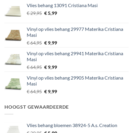
was:
is:
Vlies behang 13091 Cristiana Masi
€ 29,95.
€ 5,99.
Oorspronkelijke
Huidige
€
29,95
€
5,99
prijs
prijs
was:
is:
Vinyl op vlies behang 29977 Materika Cristiana
€ 29,95.
€ 5,99.
Masi
Oorspronkelijke
Huidige
€
64,95
€
9,99
prijs
prijs
Vinyl op vlies behang 29941 Materika Cristiana
was:
is:
Masi
€ 64,95.
€ 9,99.
Oorspronkelijke
Huidige
€
64,95
€
9,99
prijs
prijs
Vinyl op vlies behang 29905 Materika Cristiana
was:
is:
Masi
€ 64,95.
€ 9,99.
Oorspronkelijke
Huidige
€
64,95
€
9,99
prijs
prijs
was:
is:
HOOGST GEWAARDEERDE
€ 64,95.
€ 9,99.
Vlies behang bloemen 38924-5 A.s. Creation
Oorspronkelijke
Huidige
€
29,95
€
5,99