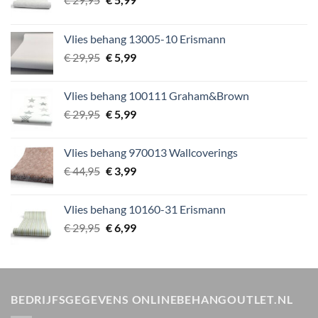
prijs
prijs
was:
is:
Vlies behang 13005-10 Erismann
€ 29,95.
€ 5,99.
Oorspronkelijke
Huidige
€
29,95
€
5,99
prijs
prijs
was:
is:
Vlies behang 100111 Graham&Brown
€ 29,95.
€ 5,99.
Oorspronkelijke
Huidige
€
29,95
€
5,99
prijs
prijs
was:
is:
Vlies behang 970013 Wallcoverings
€ 29,95.
€ 5,99.
Oorspronkelijke
Huidige
€
44,95
€
3,99
prijs
prijs
was:
is:
Vlies behang 10160-31 Erismann
€ 44,95.
€ 3,99.
Oorspronkelijke
Huidige
€
29,95
€
6,99
prijs
prijs
was:
is:
€ 29,95.
€ 6,99.
BEDRIJFSGEGEVENS ONLINEBEHANGOUTLET.NL