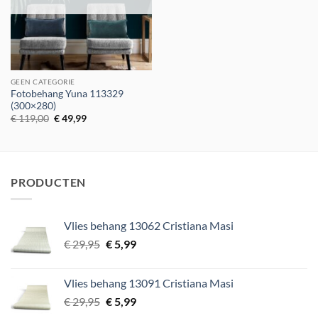
GEEN CATEGORIE
Fotobehang Yuna 113329
(300×280)
Oorspronkelijke
Huidige
€
119,00
€
49,99
prijs
prijs
was:
is:
€ 119,00.
€ 49,99.
PRODUCTEN
Vlies behang 13062 Cristiana Masi
Oorspronkelijke
Huidige
€
29,95
€
5,99
prijs
prijs
was:
is:
Vlies behang 13091 Cristiana Masi
€ 29,95.
€ 5,99.
Oorspronkelijke
Huidige
€
29,95
€
5,99
prijs
prijs