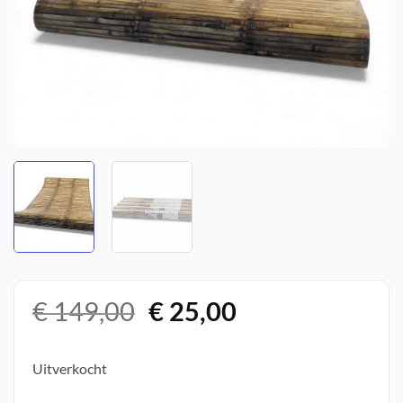
Oorspronkelijke
Huidige
€
149,00
€
25,00
prijs
prijs
was:
is:
Uitverkocht
€ 149,00.
€ 25,00.