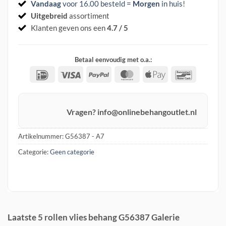
Vandaag
voor 16.00 besteld =
Morgen
in huis
!
Uitgebreid
assortiment
Klanten geven ons een
4.7 / 5
Betaal eenvoudig met o.a.:
IDeal
Visa
PayPal
MasterCard
Apple
Banconta
Pay
Vragen? info@onlinebehangoutlet.nl
Artikelnummer:
G56387 - A7
Categorie:
Geen categorie
Laatste 5 rollen vlies behang G56387 Galerie