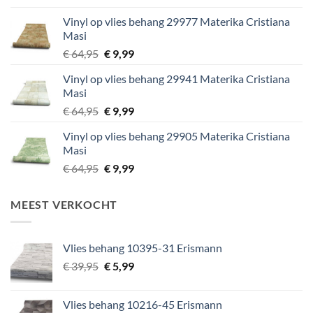
was:
is:
Vinyl op vlies behang 29977 Materika Cristiana
€ 29,95.
€ 5,99.
Masi
Oorspronkelijke
Huidige
€
64,95
€
9,99
prijs
prijs
Vinyl op vlies behang 29941 Materika Cristiana
was:
is:
Masi
€ 64,95.
€ 9,99.
Oorspronkelijke
Huidige
€
64,95
€
9,99
prijs
prijs
Vinyl op vlies behang 29905 Materika Cristiana
was:
is:
Masi
€ 64,95.
€ 9,99.
Oorspronkelijke
Huidige
€
64,95
€
9,99
prijs
prijs
was:
is:
MEEST VERKOCHT
€ 64,95.
€ 9,99.
Vlies behang 10395-31 Erismann
Oorspronkelijke
Huidige
€
39,95
€
5,99
prijs
prijs
was:
is:
Vlies behang 10216-45 Erismann
€ 39,95.
€ 5,99.