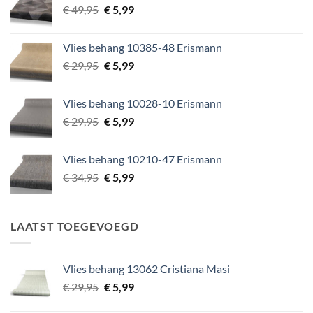
Oorspronkelijke
Huidige
€
49,95
€
5,99
prijs
prijs
was:
is:
Vlies behang 10385-48 Erismann
€ 49,95.
€ 5,99.
Oorspronkelijke
Huidige
€
29,95
€
5,99
prijs
prijs
was:
is:
Vlies behang 10028-10 Erismann
€ 29,95.
€ 5,99.
Oorspronkelijke
Huidige
€
29,95
€
5,99
prijs
prijs
was:
is:
Vlies behang 10210-47 Erismann
€ 29,95.
€ 5,99.
Oorspronkelijke
Huidige
€
34,95
€
5,99
prijs
prijs
was:
is:
€ 34,95.
€ 5,99.
LAATST TOEGEVOEGD
Vlies behang 13062 Cristiana Masi
Oorspronkelijke
Huidige
€
29,95
€
5,99
prijs
prijs