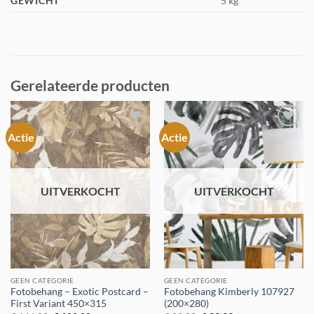
GEWICHT
5 kg
Gerelateerde producten
Actie
Actie
Toevoegen
Toevoegen
aan
aan
verlanglijst
verlanglijst
UITVERKOCHT
UITVERKOCHT
GEEN CATEGORIE
GEEN CATEGORIE
Fotobehang – Exotic Postcard –
Fotobehang Kimberly 107927
First Variant 450×315
(200×280)