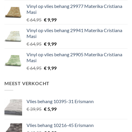
was:
is:
Vinyl op vlies behang 29977 Materika Cristiana
€ 29,95.
€ 5,99.
Masi
Oorspronkelijke
Huidige
€
64,95
€
9,99
prijs
prijs
Vinyl op vlies behang 29941 Materika Cristiana
was:
is:
Masi
€ 64,95.
€ 9,99.
Oorspronkelijke
Huidige
€
64,95
€
9,99
prijs
prijs
Vinyl op vlies behang 29905 Materika Cristiana
was:
is:
Masi
€ 64,95.
€ 9,99.
Oorspronkelijke
Huidige
€
64,95
€
9,99
prijs
prijs
was:
is:
MEEST VERKOCHT
€ 64,95.
€ 9,99.
Vlies behang 10395-31 Erismann
Oorspronkelijke
Huidige
€
39,95
€
5,99
prijs
prijs
was:
is:
Vlies behang 10216-45 Erismann
€ 39,95.
€ 5,99.