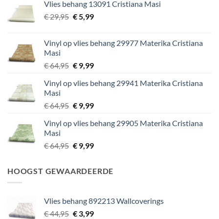
Vlies behang 13091 Cristiana Masi
€ 29,95.
€ 5,99.
Oorspronkelijke
Huidige
€
29,95
€
5,99
prijs
prijs
was:
is:
Vinyl op vlies behang 29977 Materika Cristiana
€ 29,95.
€ 5,99.
Masi
Oorspronkelijke
Huidige
€
64,95
€
9,99
prijs
prijs
Vinyl op vlies behang 29941 Materika Cristiana
was:
is:
Masi
€ 64,95.
€ 9,99.
Oorspronkelijke
Huidige
€
64,95
€
9,99
prijs
prijs
Vinyl op vlies behang 29905 Materika Cristiana
was:
is:
Masi
€ 64,95.
€ 9,99.
Oorspronkelijke
Huidige
€
64,95
€
9,99
prijs
prijs
was:
is:
HOOGST GEWAARDEERDE
€ 64,95.
€ 9,99.
Vlies behang 892213 Wallcoverings
Oorspronkelijke
Huidige
€
44,95
€
3,99