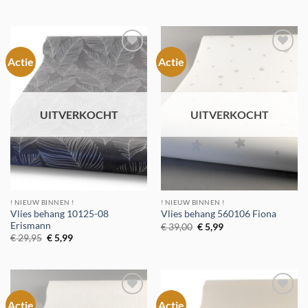
prijs
prijs
prijs
prijs
was:
is:
was:
is:
€ 39,95.
€ 5,99.
€ 39,95.
€ 5,99.
Actie
Actie
Toevoegen
Toevoegen
aan
aan
verlanglijst
verlanglijst
UITVERKOCHT
UITVERKOCHT
! NIEUW BINNEN !
! NIEUW BINNEN !
Vlies behang 10125-08
Vlies behang 560106 Fiona
Erismann
Oorspronkelijke
Huidige
€
39,00
€
5,99
prijs
prijs
Oorspronkelijke
Huidige
€
29,95
€
5,99
was:
is:
prijs
prijs
€ 39,00.
€ 5,99.
was:
is:
€ 29,95.
€ 5,99.
Actie
Actie
Toevoegen
Toevoegen