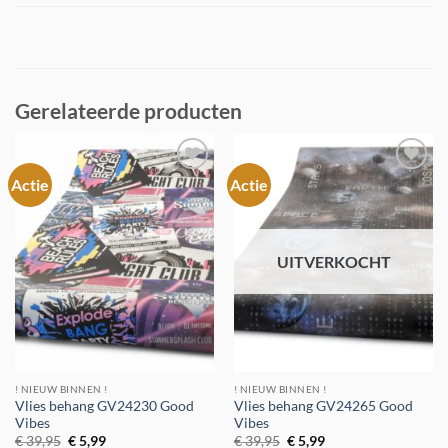
Gerelateerde producten
Actie
Actie
Toevoegen
Toevoegen
aan
aan
verlanglijst
verlanglijst
UITVERKOCHT
! NIEUW BINNEN !
! NIEUW BINNEN !
Vlies behang GV24230 Good
Vlies behang GV24265 Good
Vibes
Vibes
Oorspronkelijke
Huidige
Oorspronkelijke
Huidige
€
39,95
€
5,99
€
39,95
€
5,99