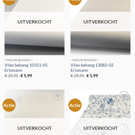
aan
aan
verlanglijst
verlanglijst
UITVERKOCHT
UITVERKOCHT
! NIEUW BINNEN !
! NIEUW BINNEN !
Vlies behang 10351-05
Vlies behang 13082-02
Erismann
Erismann
Oorspronkelijke
Huidige
Oorspronkelijke
Huidige
€
29,95
€
5,99
€
29,95
€
5,99
prijs
prijs
prijs
prijs
was:
is:
was:
is:
€ 29,95.
€ 5,99.
€ 29,95.
€ 5,99.
Actie
Actie
Toevoegen
Toevoegen
aan
aan
verlanglijst
verlanglijst
UITVERKOCHT
UITVERKOCHT