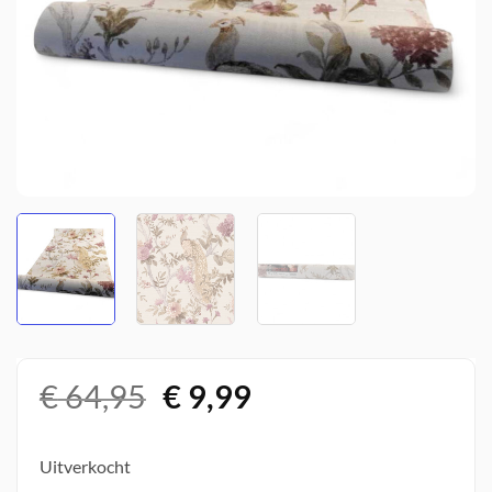
Oorspronkelijke
Huidige
€
64,95
€
9,99
prijs
prijs
was:
is:
Uitverkocht
€ 64,95.
€ 9,99.