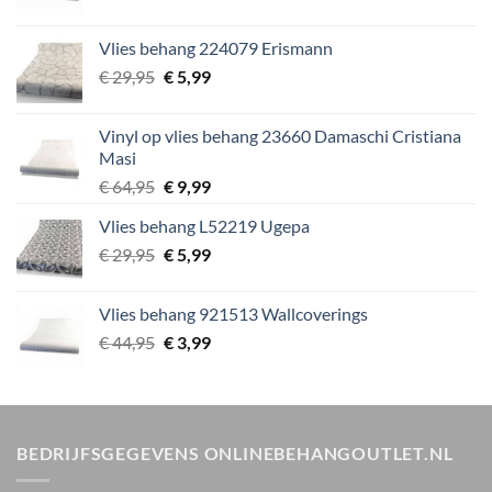
prijs
prijs
was:
is:
Vlies behang 224079 Erismann
€ 44,95.
€ 3,99.
Oorspronkelijke
Huidige
€
29,95
€
5,99
prijs
prijs
was:
is:
Vinyl op vlies behang 23660 Damaschi Cristiana
€ 29,95.
€ 5,99.
Masi
Oorspronkelijke
Huidige
€
64,95
€
9,99
prijs
prijs
Vlies behang L52219 Ugepa
was:
is:
Oorspronkelijke
Huidige
€
29,95
€ 64,95.
€
5,99
€ 9,99.
prijs
prijs
was:
is:
Vlies behang 921513 Wallcoverings
€ 29,95.
€ 5,99.
Oorspronkelijke
Huidige
€
44,95
€
3,99
prijs
prijs
was:
is:
€ 44,95.
€ 3,99.
BEDRIJFSGEGEVENS ONLINEBEHANGOUTLET.NL