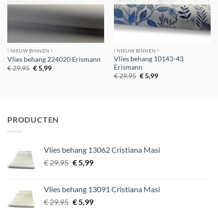
! NIEUW BINNEN !
! NIEUW BINNEN !
Vlies behang 10143-43
Vlies behang 224020 Erismann
Erismann
Oorspronkelijke
Huidige
€
29,95
€
5,99
prijs
prijs
Oorspronkelijke
Huidige
€
29,95
€
5,99
was:
is:
prijs
prijs
€ 29,95.
€ 5,99.
was:
is:
€ 29,95.
€ 5,99.
PRODUCTEN
Vlies behang 13062 Cristiana Masi
Oorspronkelijke
Huidige
€
29,95
€
5,99
prijs
prijs
was:
is:
Vlies behang 13091 Cristiana Masi
€ 29,95.
€ 5,99.
Oorspronkelijke
Huidige
€
29,95
€
5,99
prijs
prijs