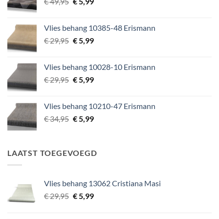
Oorspronkelijke
Huidige
€
49,95
€
5,99
prijs
prijs
was:
is:
Vlies behang 10385-48 Erismann
€ 49,95.
€ 5,99.
Oorspronkelijke
Huidige
€
29,95
€
5,99
prijs
prijs
was:
is:
Vlies behang 10028-10 Erismann
€ 29,95.
€ 5,99.
Oorspronkelijke
Huidige
€
29,95
€
5,99
prijs
prijs
was:
is:
Vlies behang 10210-47 Erismann
€ 29,95.
€ 5,99.
Oorspronkelijke
Huidige
€
34,95
€
5,99
prijs
prijs
was:
is:
€ 34,95.
€ 5,99.
LAATST TOEGEVOEGD
Vlies behang 13062 Cristiana Masi
Oorspronkelijke
Huidige
€
29,95
€
5,99
prijs
prijs
was:
is: