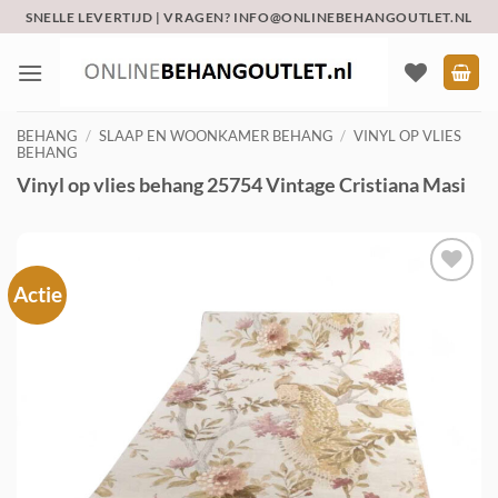
Ga
SNELLE LEVERTIJD | VRAGEN? INFO@ONLINEBEHANGOUTLET.NL
naar
inhoud
BEHANG
/
SLAAP EN WOONKAMER BEHANG
/
VINYL OP VLIES
BEHANG
Vinyl op vlies behang 25754 Vintage Cristiana Masi
Actie
Toevoegen
aan
verlanglijst