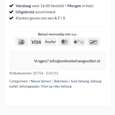
Vandaag
voor 16.00 besteld =
Morgen
in huis
!
Uitgebreid
assortiment
Klanten geven ons een
4.7 / 5
Betaal eenvoudig met o.a.:
IDeal
Visa
PayPal
MasterCard
Apple
Banconta
Pay
Vragen? info@onlinebehangoutlet.nl
Artikelnummer:
25754 - G31/52
Categorieën:
! Nieuw binnen !
,
Baksteen / hout behang
,
behang
outlet
,
behangpapier
,
Vinyl op vlies behang