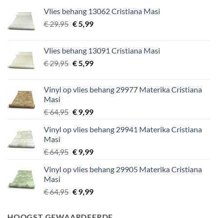
Vlies behang 13062 Cristiana Masi
Oorspronkelijke
Huidige
€
29,95
€
5,99
prijs
prijs
was:
is:
Vlies behang 13091 Cristiana Masi
€ 29,95.
€ 5,99.
Oorspronkelijke
Huidige
€
29,95
€
5,99
prijs
prijs
was:
is:
Vinyl op vlies behang 29977 Materika Cristiana
€ 29,95.
€ 5,99.
Masi
Oorspronkelijke
Huidige
€
64,95
€
9,99
prijs
prijs
Vinyl op vlies behang 29941 Materika Cristiana
was:
is:
Masi
€ 64,95.
€ 9,99.
Oorspronkelijke
Huidige
€
64,95
€
9,99
prijs
prijs
Vinyl op vlies behang 29905 Materika Cristiana
was:
is:
Masi
€ 64,95.
€ 9,99.
Oorspronkelijke
Huidige
€
64,95
€
9,99
prijs
prijs
was:
is:
HOOGST GEWAARDEERDE