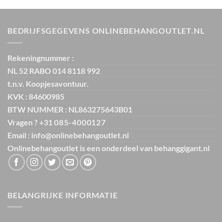
was:
is:
€ 64,95.
€ 9,99.
BEDRIJFSGEGEVENS ONLINEBEHANGOUTLET.NL
Rekeningnummer :
NL 52 RABO 014 8118 992
t.n.v. Koopjesavontuur.
KVK : 84600985
BTW NUMMER : NL863275643B01
Vragen ? +31
085-4000127
Email : info@onlinebehangoutlet.nl
Onlinebehangoutlet is een onderdeel van
behanggigant.nl
BELANGRIJKE INFORMATIE