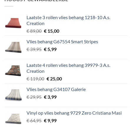
€ 64,95.
€ 9,99.
Laatste 3 rollen vlies behang 1218-10 A.s.
Creation
Oorspronkelijke
Huidige
€
89,00
€
15,00
prijs
prijs
Vlies behang G67554 Smart Stripes
was:
is:
Oorspronkelijke
Huidige
€
39,95
€ 89,00.
€
5,99
€ 15,00.
prijs
prijs
was:
is:
Laatste 4 rollen vlies behang 39979-3 A.s.
€ 39,95.
€ 5,99.
Creation
Oorspronkelijke
Huidige
€
119,00
€
25,00
prijs
prijs
Vlies behang G34107 Galerie
was:
is:
Oorspronkelijke
Huidige
€
29,95
€
€ 119,00.
3,99
€ 25,00.
prijs
prijs
was:
is:
Vinyl op vlies behang 9729 Zero Cristiana Masi
€ 29,95.
€ 3,99.
Oorspronkelijke
Huidige
€
64,95
€
9,99
prijs
prijs