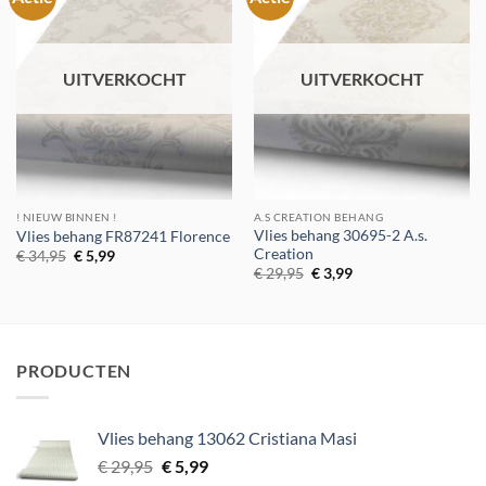
aan
aan
verlanglijst
verlanglijst
UITVERKOCHT
UITVERKOCHT
! NIEUW BINNEN !
A.S CREATION BEHANG
Vlies behang 30695-2 A.s.
Vlies behang FR87241 Florence
Creation
Oorspronkelijke
Huidige
€
34,95
€
5,99
prijs
prijs
Oorspronkelijke
Huidige
€
29,95
€
3,99
was:
is:
prijs
prijs
€ 34,95.
€ 5,99.
was:
is:
€ 29,95.
€ 3,99.
PRODUCTEN
Vlies behang 13062 Cristiana Masi
Oorspronkelijke
Huidige
€
29,95
€
5,99