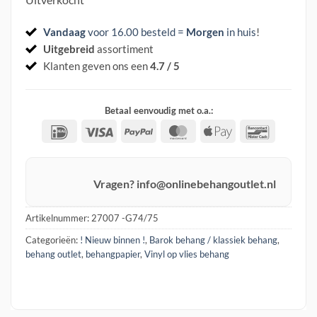
€ 64,95.
€ 9,99.
Vandaag
voor 16.00 besteld =
Morgen
in huis
!
Uitgebreid
assortiment
Klanten geven ons een
4.7 / 5
Betaal eenvoudig met o.a.:
IDeal
Visa
PayPal
MasterCard
Apple
Banconta
Pay
Vragen? info@onlinebehangoutlet.nl
Artikelnummer:
27007 -G74/75
Categorieën:
! Nieuw binnen !
,
Barok behang / klassiek behang
,
behang outlet
,
behangpapier
,
Vinyl op vlies behang