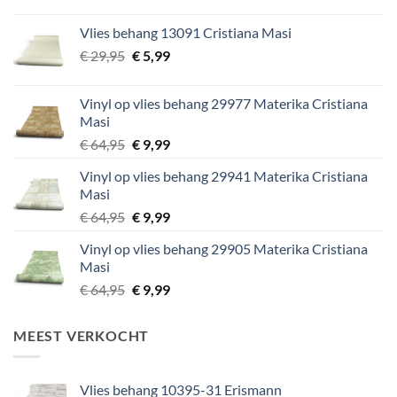
prijs
prijs
was:
is:
Vlies behang 13091 Cristiana Masi
€ 29,95.
€ 5,99.
Oorspronkelijke
Huidige
€
29,95
€
5,99
prijs
prijs
was:
is:
Vinyl op vlies behang 29977 Materika Cristiana
€ 29,95.
€ 5,99.
Masi
Oorspronkelijke
Huidige
€
64,95
€
9,99
prijs
prijs
Vinyl op vlies behang 29941 Materika Cristiana
was:
is:
Masi
€ 64,95.
€ 9,99.
Oorspronkelijke
Huidige
€
64,95
€
9,99
prijs
prijs
Vinyl op vlies behang 29905 Materika Cristiana
was:
is:
Masi
€ 64,95.
€ 9,99.
Oorspronkelijke
Huidige
€
64,95
€
9,99
prijs
prijs
was:
is:
MEEST VERKOCHT
€ 64,95.
€ 9,99.
Vlies behang 10395-31 Erismann