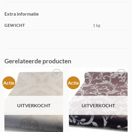
Extra informatie
GEWICHT
1 kg
Gerelateerde producten
Actie
Actie
Toevoegen
Toevoegen
aan
aan
verlanglijst
verlanglijst
UITVERKOCHT
UITVERKOCHT