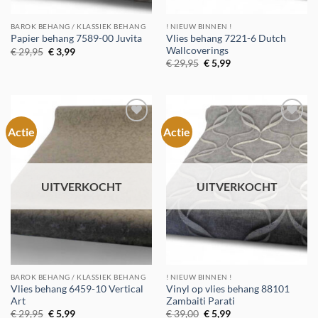
BAROK BEHANG / KLASSIEK BEHANG
! NIEUW BINNEN !
Vlies behang 7221-6 Dutch
Papier behang 7589-00 Juvita
Wallcoverings
Oorspronkelijke
Huidige
€
29,95
€
3,99
prijs
prijs
Oorspronkelijke
Huidige
€
29,95
€
5,99
was:
is:
prijs
prijs
€ 29,95.
€ 3,99.
was:
is:
€ 29,95.
€ 5,99.
Actie
Actie
Toevoegen
Toevoegen
aan
aan
verlanglijst
verlanglijst
UITVERKOCHT
UITVERKOCHT
BAROK BEHANG / KLASSIEK BEHANG
! NIEUW BINNEN !
Vlies behang 6459-10 Vertical
Vinyl op vlies behang 88101
Art
Zambaiti Parati
Oorspronkelijke
Huidige
Oorspronkelijke
Huidige
€
29,95
€
5,99
€
39,00
€
5,99