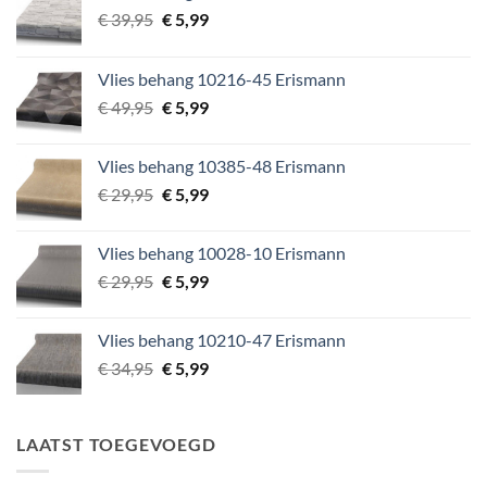
Oorspronkelijke
Huidige
€
39,95
€
5,99
prijs
prijs
was:
is:
Vlies behang 10216-45 Erismann
€ 39,95.
€ 5,99.
Oorspronkelijke
Huidige
€
49,95
€
5,99
prijs
prijs
was:
is:
Vlies behang 10385-48 Erismann
€ 49,95.
€ 5,99.
Oorspronkelijke
Huidige
€
29,95
€
5,99
prijs
prijs
was:
is:
Vlies behang 10028-10 Erismann
€ 29,95.
€ 5,99.
Oorspronkelijke
Huidige
€
29,95
€
5,99
prijs
prijs
was:
is:
Vlies behang 10210-47 Erismann
€ 29,95.
€ 5,99.
Oorspronkelijke
Huidige
€
34,95
€
5,99
prijs
prijs
was:
is:
€ 34,95.
€ 5,99.
LAATST TOEGEVOEGD