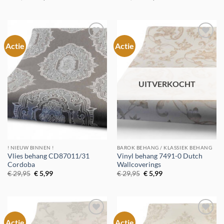
prijs
prijs
prijs
prijs
was:
is:
was:
is:
€ 29,95.
€ 5,99.
€ 39,00.
€ 5,99.
Actie
Actie
Toevoegen
Toevoegen
aan
aan
verlanglijst
verlanglijst
UITVERKOCHT
! NIEUW BINNEN !
BAROK BEHANG / KLASSIEK BEHANG
Vlies behang CD87011/31
Vinyl behang 7491-0 Dutch
Cordoba
Wallcoverings
Oorspronkelijke
Huidige
Oorspronkelijke
Huidige
€
29,95
€
5,99
€
29,95
€
5,99
prijs
prijs
prijs
prijs
was:
is:
was:
is:
€ 29,95.
€ 5,99.
€ 29,95.
€ 5,99.
Actie
Actie
Toevoegen
Toevoegen