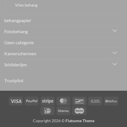
Vlies behang
behangpapier
Fotobehang
Geen categorie
Kamerschermen
Schilderijen
Trustpilot
Visa
PayPal
Stripe
MasterCard
Bancontact
Bank
Belfiu
Transfer
IDeal
Klarna
Maestro
Copyright 2026 ©
Flatsome Theme