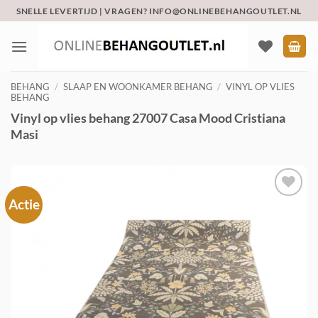
Ga
SNELLE LEVERTIJD | VRAGEN? INFO@ONLINEBEHANGOUTLET.NL
naar
inhoud
BEHANG
/
SLAAP EN WOONKAMER BEHANG
/
VINYL OP VLIES
BEHANG
Vinyl op vlies behang 27007 Casa Mood Cristiana
Masi
Actie
Toevoegen
aan
verlanglijst