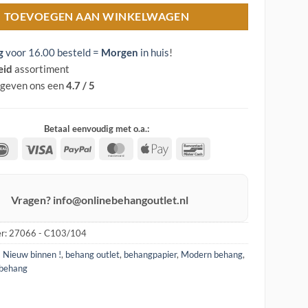
TOEVOEGEN AAN WINKELWAGEN
g
voor 16.00 besteld =
Morgen
in huis
!
eid
assortiment
 geven ons een
4.7 / 5
Betaal eenvoudig met o.a.:
IDeal
Visa
PayPal
MasterCard
Apple
Bancontact
Pay
Vragen? info@onlinebehangoutlet.nl
r:
27066 - C103/104
! Nieuw binnen !
,
behang outlet
,
behangpapier
,
Modern behang
,
 behang