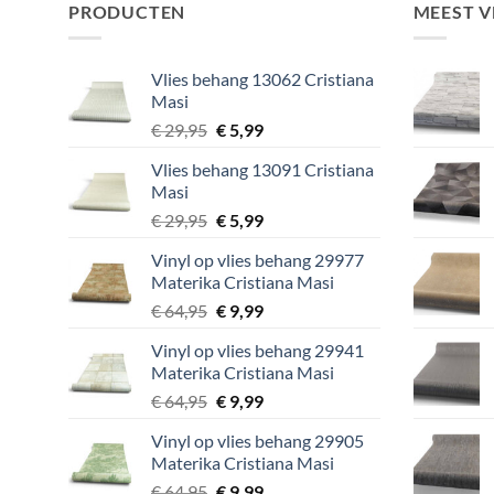
PRODUCTEN
MEEST 
Vlies behang 13062 Cristiana
Masi
Oorspronkelijke
Huidige
€
29,95
€
5,99
prijs
prijs
Vlies behang 13091 Cristiana
was:
is:
Masi
€ 29,95.
€ 5,99.
Oorspronkelijke
Huidige
€
29,95
€
5,99
prijs
prijs
Vinyl op vlies behang 29977
was:
is:
Materika Cristiana Masi
€ 29,95.
€ 5,99.
Oorspronkelijke
Huidige
€
64,95
€
9,99
prijs
prijs
Vinyl op vlies behang 29941
was:
is:
Materika Cristiana Masi
€ 64,95.
€ 9,99.
Oorspronkelijke
Huidige
€
64,95
€
9,99
prijs
prijs
Vinyl op vlies behang 29905
was:
is:
Materika Cristiana Masi
€ 64,95.
€ 9,99.
Oorspronkelijke
Huidige
€
64,95
€
9,99