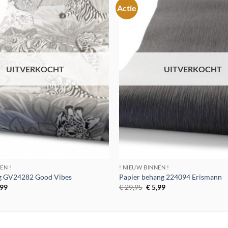
Actie
Toevoegen
aan
verlanglijst
UITVERKOCHT
UITVERKOCHT
EN !
! NIEUW BINNEN !
ng GV24282 Good Vibes
Papier behang 224094 Erismann
spronkelijke
Huidige
Oorspronkelijke
Huidige
,99
€
29,95
€
5,99
s
prijs
prijs
prijs
:
is:
was:
is:
9,95.
€ 5,99.
€ 29,95.
€ 5,99.