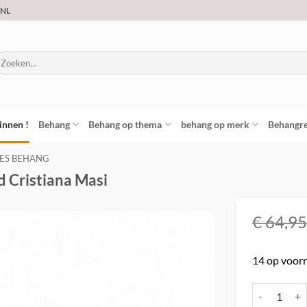
.NL
oeken
ar:
innen !
Behang
Behang op thema
behang op merk
Behangre
IES BEHANG
d Cristiana Masi
€
64,95
Toevoegen
14 op voor
aan
verlanglijst
Vinyl op vli