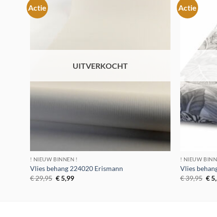
Actie
Actie
Toevoegen
aan
verlanglijst
UITVERKOCHT
! NIEUW BINNEN !
! NIEUW BINN
Vlies behang 224020 Erismann
Vlies beha
Oorspronkelijke
Huidige
Oor
€
29,95
€
5,99
€
39,95
€
5
prijs
prijs
prij
was:
is:
was
€ 29,95.
€ 5,99.
€ 3