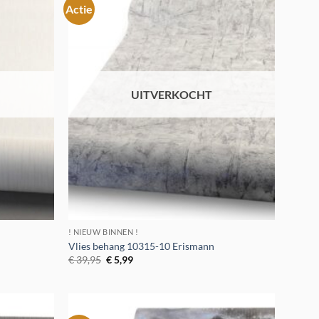
Actie
Toevoegen
Toevoegen
aan
aan
verlanglijst
verlanglijst
UITVERKOCHT
! NIEUW BINNEN !
Vlies behang 10315-10 Erismann
Oorspronkelijke
Huidige
€
39,95
€
5,99
prijs
prijs
was:
is:
€ 39,95.
€ 5,99.