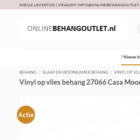
Ga
SNELLE LEVERTIJD | VRAGEN? INFO@ONLINEBEHANGOUTLET
naar
inhoud
Z
na
! Nieuw b
BEHANG
/
SLAAP EN WOONKAMER BEHANG
/
VINYL OP VL
Vinyl op vlies behang 27066 Casa Moo
Actie