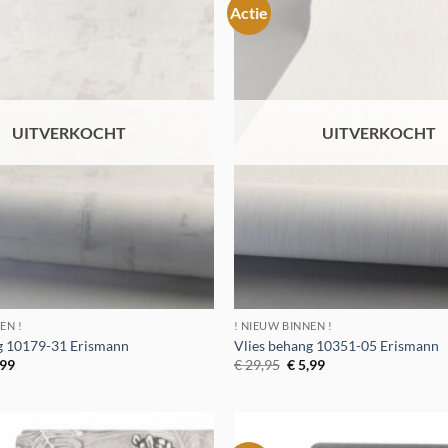
Actie
Toevoegen
aan
verlanglijst
UITVERKOCHT
UITVERKOCHT
EN !
! NIEUW BINNEN !
g 10179-31 Erismann
Vlies behang 10351-05 Erismann
spronkelijke
Huidige
Oorspronkelijke
Huidige
,99
€
29,95
€
5,99
s
prijs
prijs
prijs
:
is:
was:
is:
9,95.
€ 5,99.
€ 29,95.
€ 5,99.