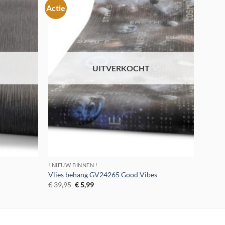
Actie
Toevoegen
Toevoegen
aan
aan
verlanglijst
verlanglijst
UITVERKOCHT
! NIEUW BINNEN !
Vlies behang GV24265 Good Vibes
Oorspronkelijke
Huidige
€
39,95
€
5,99
prijs
prijs
was:
is:
€ 39,95.
€ 5,99.