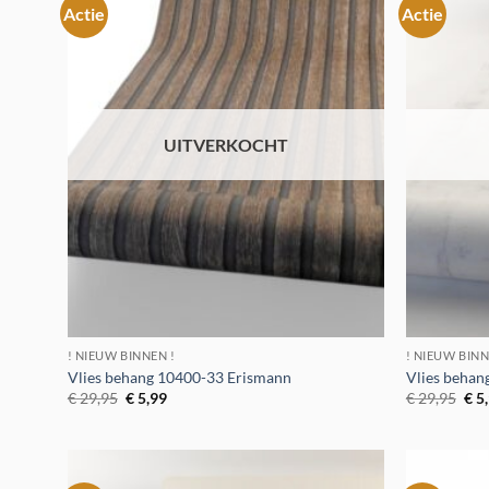
Actie
Actie
Toevoegen
aan
verlanglijst
UITVERKOCHT
! NIEUW BINNEN !
! NIEUW BINN
Vlies behang 10400-33 Erismann
Vlies behan
Oorspronkelijke
Huidige
Oor
€
29,95
€
5,99
€
29,95
€
5
prijs
prijs
prij
was:
is:
was
€ 29,95.
€ 5,99.
€ 2