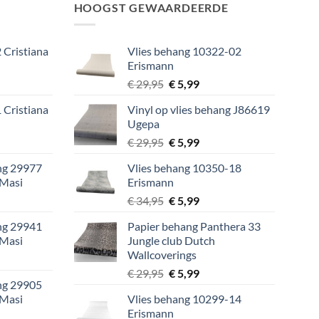
HOOGST GEWAARDEERDE
 Cristiana
Vlies behang 10322-02
Erismann
lijke
ige
Oorspronkelijke
Huidige
€
29,95
€
5,99
prijs
prijs
 Cristiana
Vinyl op vlies behang J86619
was:
is:
Ugepa
9.
€ 29,95.
€ 5,99.
lijke
ige
Oorspronkelijke
Huidige
€
29,95
€
5,99
prijs
prijs
ang 29977
Vlies behang 10350-18
was:
is:
 Masi
Erismann
9.
€ 29,95.
€ 5,99.
lijke
ige
Oorspronkelijke
Huidige
€
34,95
€
5,99
prijs
prijs
ang 29941
Papier behang Panthera 33
was:
is:
 Masi
Jungle club Dutch
9.
€ 34,95.
€ 5,99.
Wallcoverings
lijke
ige
Oorspronkelijke
Huidige
€
29,95
€
5,99
ang 29905
prijs
prijs
 Masi
Vlies behang 10299-14
was:
is:
9.
Erismann
lijke
ige
€ 29,95.
€ 5,99.