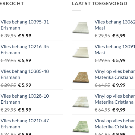
VERKOCHT
LAATST TOEGEVOEGD
Vlies behang 10395-31
Vlies behang 13062
Erismann
Masi
Oorspronkelijke
Huidige
Oorspronke
Huid
€
39,95
€
5,99
€
29,95
€
5,99
prijs
prijs
prijs
prijs
Vlies behang 10216-45
Vlies behang 13091
was:
is:
was:
is:
Erismann
Masi
€ 39,95.
€ 5,99.
€ 29,95.
€ 5,9
Oorspronkelijke
Huidige
Oorspronke
Huid
€
49,95
€
5,99
€
29,95
€
5,99
prijs
prijs
prijs
prijs
Vlies behang 10385-48
Vinyl op vlies beh
was:
is:
was:
is:
Erismann
Materika Cristiana
€ 49,95.
€ 5,99.
€ 29,95.
€ 5,9
Oorspronkelijke
Huidige
Oorspronke
Huid
€
29,95
€
5,99
€
64,95
€
9,99
prijs
prijs
prijs
prijs
Vlies behang 10028-10
Vinyl op vlies beh
was:
is:
was:
is:
Erismann
Materika Cristiana
€ 29,95.
€ 5,99.
€ 64,95.
€ 9,9
Oorspronkelijke
Huidige
Oorspronke
Huid
€
29,95
€
5,99
€
64,95
€
9,99
prijs
prijs
prijs
prijs
Vlies behang 10210-47
Vinyl op vlies beh
was:
is:
was:
is:
Erismann
Materika Cristiana
€ 29,95.
€ 5,99.
€ 64,95.
€ 9,9
Oorspronkelijke
Huidige
Oorspronke
Huid
€
34,95
€
5,99
€
64,95
€
9,99