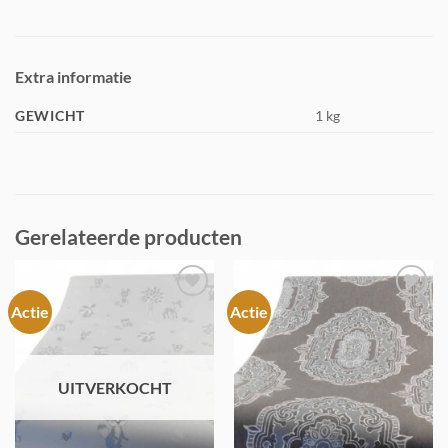
Extra informatie
GEWICHT
1 kg
Gerelateerde producten
Actie
Actie
Toevoegen
Toevoegen
aan
aan
verlanglijst
verlanglijst
UITVERKOCHT