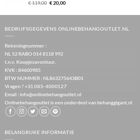
Oorspronkelijke
Huidige
€
119,00
€
20,00
prijs
prijs
was:
is:
€ 119,00.
€ 20,00.
BEDRIJFSGEGEVENS ONLINEBEHANGOUTLET.NL
Rekeningnummer :
NL 52 RABO 014 8118 992
t.n.v. Koopjesavontuur.
KVK : 84600985
BTW NUMMER : NL863275643B01
Vragen ? +31
085-4000127
Email : info@onlinebehangoutlet.nl
Onlinebehangoutlet is een onderdeel van
behanggigant.nl
BELANGRIJKE INFORMATIE