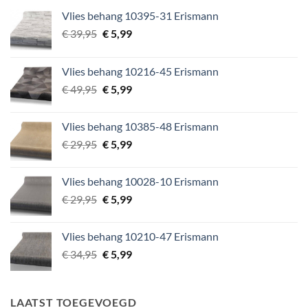
Vlies behang 10395-31 Erismann
Oorspronkelijke
Huidige
€
39,95
€
5,99
prijs
prijs
was:
is:
Vlies behang 10216-45 Erismann
€ 39,95.
€ 5,99.
Oorspronkelijke
Huidige
€
49,95
€
5,99
prijs
prijs
was:
is:
Vlies behang 10385-48 Erismann
€ 49,95.
€ 5,99.
Oorspronkelijke
Huidige
€
29,95
€
5,99
prijs
prijs
was:
is:
Vlies behang 10028-10 Erismann
€ 29,95.
€ 5,99.
Oorspronkelijke
Huidige
€
29,95
€
5,99
prijs
prijs
was:
is:
Vlies behang 10210-47 Erismann
€ 29,95.
€ 5,99.
Oorspronkelijke
Huidige
€
34,95
€
5,99
prijs
prijs
was:
is:
€ 34,95.
€ 5,99.
LAATST TOEGEVOEGD