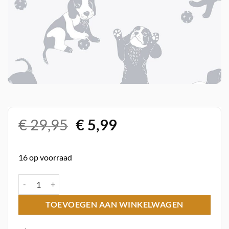
Oorspronkelijke
Huidige
€
29,95
€
5,99
prijs
prijs
was:
is:
16 op voorraad
€ 29,95.
€ 5,99.
Vlies behang 27197 Kidswalls Behangexpresse aantal
TOEVOEGEN AAN WINKELWAGEN