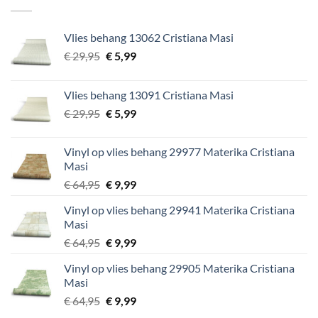
Vlies behang 13062 Cristiana Masi
Oorspronkelijke
Huidige
€
29,95
€
5,99
prijs
prijs
was:
is:
Vlies behang 13091 Cristiana Masi
€ 29,95.
€ 5,99.
Oorspronkelijke
Huidige
€
29,95
€
5,99
prijs
prijs
was:
is:
Vinyl op vlies behang 29977 Materika Cristiana
€ 29,95.
€ 5,99.
Masi
Oorspronkelijke
Huidige
€
64,95
€
9,99
prijs
prijs
Vinyl op vlies behang 29941 Materika Cristiana
was:
is:
Masi
€ 64,95.
€ 9,99.
Oorspronkelijke
Huidige
€
64,95
€
9,99
prijs
prijs
Vinyl op vlies behang 29905 Materika Cristiana
was:
is:
Masi
€ 64,95.
€ 9,99.
Oorspronkelijke
Huidige
€
64,95
€
9,99
prijs
prijs