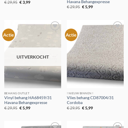
Havana Behangexpresse
Oorspronkelijke
Huidige
€
29,95
€
3,99
prijs
prijs
Oorspronkelijke
Huidige
€
29,95
€
5,99
was:
is:
prijs
prijs
€ 29,95.
€ 3,99.
was:
is:
€ 29,95.
€ 5,99.
Actie
Actie
Toevoegen
Toevoegen
aan
aan
verlanglijst
verlanglijst
UITVERKOCHT
BEHANG OUTLET
! NIEUW BINNEN !
Vinyl behang HA68459/31
Vlies behang CD87004/31
Havana Behangexpresse
Cordoba
Oorspronkelijke
Huidige
Oorspronkelijke
Huidige
€
29,95
€
5,99
€
29,95
€
5,99
prijs
prijs
prijs
prijs
was:
is:
was:
is:
€ 29,95.
€ 5,99.
€ 29,95.
€ 5,99.