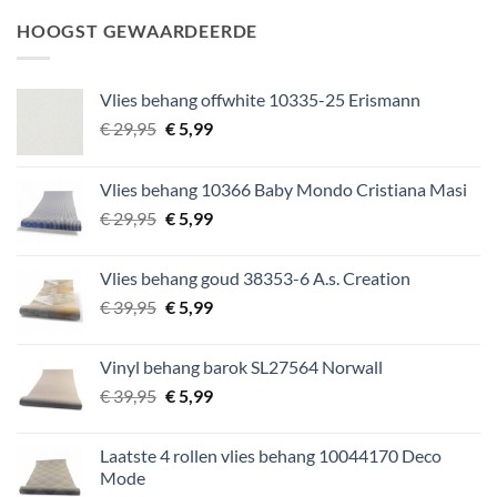
was:
is:
HOOGST GEWAARDEERDE
€ 64,95.
€ 9,99.
Vlies behang offwhite 10335-25 Erismann
Oorspronkelijke
Huidige
€
29,95
€
5,99
prijs
prijs
was:
is:
Vlies behang 10366 Baby Mondo Cristiana Masi
€ 29,95.
€ 5,99.
Oorspronkelijke
Huidige
€
29,95
€
5,99
prijs
prijs
was:
is:
Vlies behang goud 38353-6 A.s. Creation
€ 29,95.
€ 5,99.
Oorspronkelijke
Huidige
€
39,95
€
5,99
prijs
prijs
was:
is:
Vinyl behang barok SL27564 Norwall
€ 39,95.
€ 5,99.
Oorspronkelijke
Huidige
€
39,95
€
5,99
prijs
prijs
was:
is:
Laatste 4 rollen vlies behang 10044170 Deco
€ 39,95.
€ 5,99.
Mode