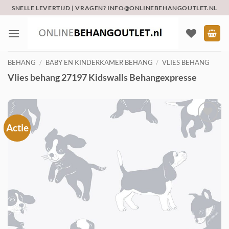
Ga
SNELLE LEVERTIJD | VRAGEN? INFO@ONLINEBEHANGOUTLET.NL
naar
inhoud
BEHANG
/
BABY EN KINDERKAMER BEHANG
/
VLIES BEHANG
Vlies behang 27197 Kidswalls Behangexpresse
Actie
Toevoegen
aan
verlanglijst