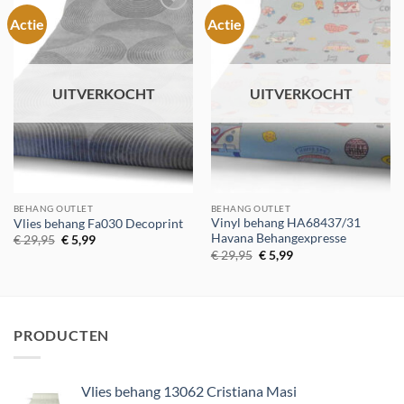
Actie
Actie
Toevoegen
Toevoegen
aan
aan
verlanglijst
verlanglijst
UITVERKOCHT
UITVERKOCHT
BEHANG OUTLET
BEHANG OUTLET
Vinyl behang HA68437/31
Vlies behang Fa030 Decoprint
Havana Behangexpresse
Oorspronkelijke
Huidige
€
29,95
€
5,99
prijs
prijs
Oorspronkelijke
Huidige
€
29,95
€
5,99
was:
is:
prijs
prijs
€ 29,95.
€ 5,99.
was:
is:
€ 29,95.
€ 5,99.
PRODUCTEN
Vlies behang 13062 Cristiana Masi