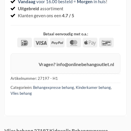
Vandaag
voor 16.00 besteld =
Morgen
in huis
!
Uitgebreid
assortiment
Klanten geven ons een
4.7 / 5
Betaal eenvoudig met o.a.:
IDeal
Visa
PayPal
MasterCard
Apple
Banconta
Pay
Vragen? info@onlinebehangoutlet.nl
Artikelnummer:
27197 - H1
Categorieën:
Behangexpresse behang
,
Kinderkamer behang
,
Vlies behang
Vlies behang 27197 Kidswalls Behangexpresse