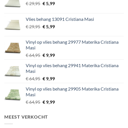
Oorspronkelijke
Huidige
€
29,95
€
5,99
prijs
prijs
was:
is:
Vlies behang 13091 Cristiana Masi
€ 29,95.
€ 5,99.
Oorspronkelijke
Huidige
€
29,95
€
5,99
prijs
prijs
was:
is:
Vinyl op vlies behang 29977 Materika Cristiana
€ 29,95.
€ 5,99.
Masi
Oorspronkelijke
Huidige
€
64,95
€
9,99
prijs
prijs
Vinyl op vlies behang 29941 Materika Cristiana
was:
is:
Masi
€ 64,95.
€ 9,99.
Oorspronkelijke
Huidige
€
64,95
€
9,99
prijs
prijs
Vinyl op vlies behang 29905 Materika Cristiana
was:
is:
Masi
€ 64,95.
€ 9,99.
Oorspronkelijke
Huidige
€
64,95
€
9,99
prijs
prijs
was:
is:
MEEST VERKOCHT
€ 64,95.
€ 9,99.