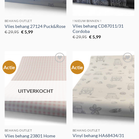
BEHANG OUTLET
! NIEUW BINNEN !
Vlies behang CD87011/31
Vlies behang 27124 Puck&Rose
Cordoba
Oorspronkelijke
Huidige
€
29,95
€
5,99
prijs
prijs
Oorspronkelijke
Huidige
€
29,95
€
5,99
was:
is:
prijs
prijs
€ 29,95.
€ 5,99.
was:
is:
€ 29,95.
€ 5,99.
Actie
Actie
Toevoegen
Toevoegen
aan
aan
verlanglijst
verlanglijst
UITVERKOCHT
BEHANG OUTLET
BEHANG OUTLET
Vinyl behang HA68434/31
Vlies behang 23801 Home