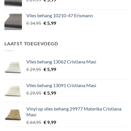
prijs
prijs
was:
is:
Vlies behang 10210-47 Erismann
€ 29,95.
€ 5,99.
Oorspronkelijke
Huidige
€
34,95
€
5,99
prijs
prijs
was:
is:
€ 34,95.
€ 5,99.
LAATST TOEGEVOEGD
Vlies behang 13062 Cristiana Masi
Oorspronkelijke
Huidige
€
29,95
€
5,99
prijs
prijs
was:
is:
Vlies behang 13091 Cristiana Masi
€ 29,95.
€ 5,99.
Oorspronkelijke
Huidige
€
29,95
€
5,99
prijs
prijs
was:
is:
Vinyl op vlies behang 29977 Materika Cristiana
€ 29,95.
€ 5,99.
Masi
Oorspronkelijke
Huidige
€
64,95
€
9,99
prijs
prijs