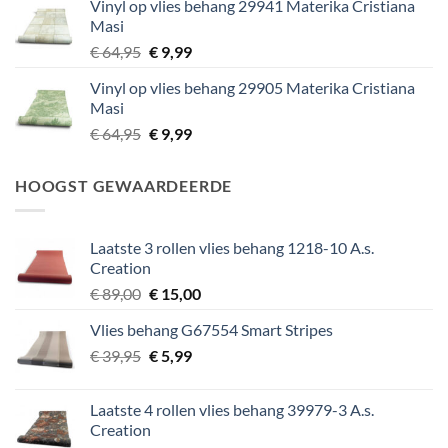
Vinyl op vlies behang 29941 Materika Cristiana
was:
is:
Masi
€ 64,95.
€ 9,99.
Oorspronkelijke
Huidige
€
64,95
€
9,99
prijs
prijs
Vinyl op vlies behang 29905 Materika Cristiana
was:
is:
Masi
€ 64,95.
€ 9,99.
Oorspronkelijke
Huidige
€
64,95
€
9,99
prijs
prijs
was:
is:
HOOGST GEWAARDEERDE
€ 64,95.
€ 9,99.
Laatste 3 rollen vlies behang 1218-10 A.s.
Creation
Oorspronkelijke
Huidige
€
89,00
€
15,00
prijs
prijs
Vlies behang G67554 Smart Stripes
was:
is:
Oorspronkelijke
Huidige
€
39,95
€ 89,00.
€
5,99
€ 15,00.
prijs
prijs
was:
is:
Laatste 4 rollen vlies behang 39979-3 A.s.
€ 39,95.
€ 5,99.
Creation