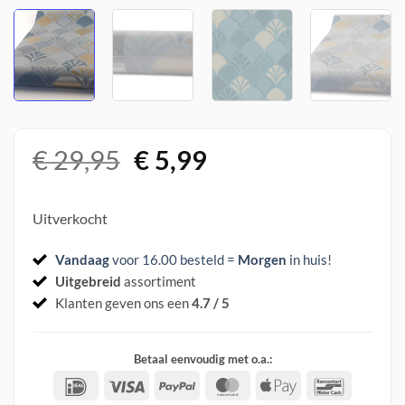
Oorspronkelijke
Huidige
€
29,95
€
5,99
prijs
prijs
was:
is:
Uitverkocht
€ 29,95.
€ 5,99.
Vandaag
voor 16.00 besteld =
Morgen
in huis
!
Uitgebreid
assortiment
Klanten geven ons een
4.7 / 5
Betaal eenvoudig met o.a.:
IDeal
Visa
PayPal
MasterCard
Apple
Banconta