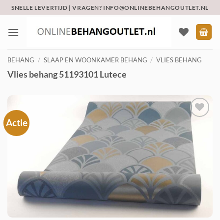
Ga
SNELLE LEVERTIJD | VRAGEN? INFO@ONLINEBEHANGOUTLET.NL
naar
inhoud
BEHANG
/
SLAAP EN WOONKAMER BEHANG
/
VLIES BEHANG
Vlies behang 51193101 Lutece
Actie
Toevoegen
aan
verlanglijst