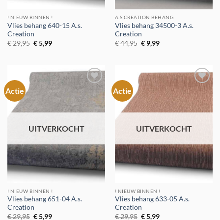
! NIEUW BINNEN !
A.S CREATION BEHANG
Vlies behang 640-15 A.s.
Vlies behang 34500-3 A.s.
Creation
Creation
Oorspronkelijke
Huidige
Oorspronkelijke
Huidige
€
29,95
€
5,99
€
44,95
€
9,99
prijs
prijs
prijs
prijs
was:
is:
was:
is:
€ 29,95.
€ 5,99.
€ 44,95.
€ 9,99.
Actie
Actie
Toevoegen
Toevoegen
aan
aan
verlanglijst
verlanglijst
UITVERKOCHT
UITVERKOCHT
! NIEUW BINNEN !
! NIEUW BINNEN !
Vlies behang 651-04 A.s.
Vlies behang 633-05 A.s.
Creation
Creation
Oorspronkelijke
Huidige
Oorspronkelijke
Huidige
€
29,95
€
5,99
€
29,95
€
5,99