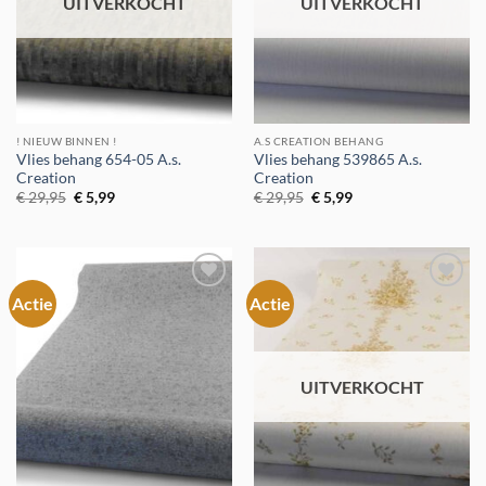
UITVERKOCHT
UITVERKOCHT
! NIEUW BINNEN !
A.S CREATION BEHANG
Vlies behang 654-05 A.s.
Vlies behang 539865 A.s.
Creation
Creation
Oorspronkelijke
Huidige
Oorspronkelijke
Huidige
€
29,95
€
5,99
€
29,95
€
5,99
prijs
prijs
prijs
prijs
was:
is:
was:
is:
€ 29,95.
€ 5,99.
€ 29,95.
€ 5,99.
Actie
Actie
Toevoegen
Toevoegen
aan
aan
verlanglijst
verlanglijst
UITVERKOCHT