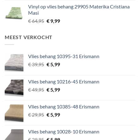
prijs
prijs
Vinyl op vlies behang 29905 Materika Cristiana
was:
is:
Masi
€ 64,95.
€ 9,99.
Oorspronkelijke
Huidige
€
64,95
€
9,99
prijs
prijs
was:
is:
MEEST VERKOCHT
€ 64,95.
€ 9,99.
Vlies behang 10395-31 Erismann
Oorspronkelijke
Huidige
€
39,95
€
5,99
prijs
prijs
was:
is:
Vlies behang 10216-45 Erismann
€ 39,95.
€ 5,99.
Oorspronkelijke
Huidige
€
49,95
€
5,99
prijs
prijs
was:
is:
Vlies behang 10385-48 Erismann
€ 49,95.
€ 5,99.
Oorspronkelijke
Huidige
€
29,95
€
5,99
prijs
prijs
was:
is:
Vlies behang 10028-10 Erismann
€ 29,95.
€ 5,99.
Oorspronkelijke
Huidige
€
29,95
€
5,99