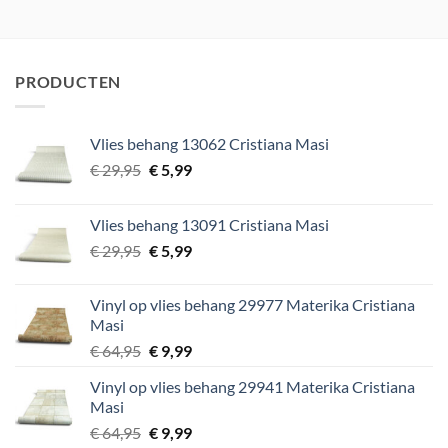
prijs
prijs
prijs
prijs
was:
is:
was:
is:
€ 29,95.
€ 5,99.
€ 29,95.
€ 5,99.
PRODUCTEN
Vlies behang 13062 Cristiana Masi
Oorspronkelijke
Huidige
€
29,95
€
5,99
prijs
prijs
was:
is:
Vlies behang 13091 Cristiana Masi
€ 29,95.
€ 5,99.
Oorspronkelijke
Huidige
€
29,95
€
5,99
prijs
prijs
was:
is:
Vinyl op vlies behang 29977 Materika Cristiana
€ 29,95.
€ 5,99.
Masi
Oorspronkelijke
Huidige
€
64,95
€
9,99
prijs
prijs
Vinyl op vlies behang 29941 Materika Cristiana
was:
is:
Masi
€ 64,95.
€ 9,99.
Oorspronkelijke
Huidige
€
64,95
€
9,99