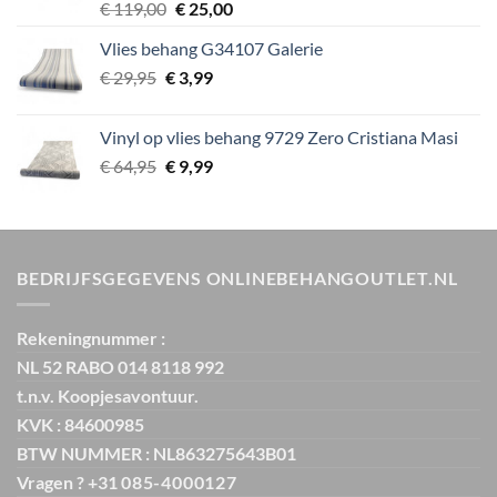
Oorspronkelijke
Huidige
€
119,00
€
25,00
prijs
prijs
Vlies behang G34107 Galerie
was:
is:
Oorspronkelijke
Huidige
€
29,95
€
€ 119,00.
3,99
€ 25,00.
prijs
prijs
was:
is:
Vinyl op vlies behang 9729 Zero Cristiana Masi
€ 29,95.
€ 3,99.
Oorspronkelijke
Huidige
€
64,95
€
9,99
prijs
prijs
was:
is:
€ 64,95.
€ 9,99.
BEDRIJFSGEGEVENS ONLINEBEHANGOUTLET.NL
Rekeningnummer :
NL 52 RABO 014 8118 992
t.n.v. Koopjesavontuur.
KVK : 84600985
BTW NUMMER : NL863275643B01
Vragen ? +31
085-4000127