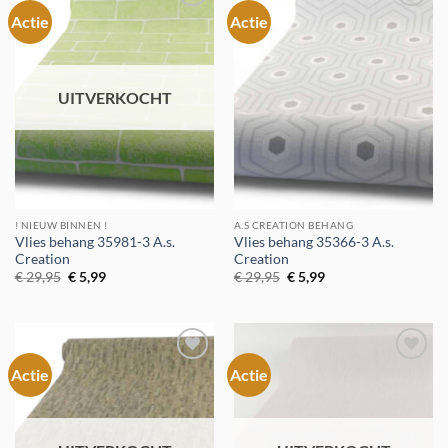
Actie
Actie
Toevoegen
Toevoegen
aan
aan
verlanglijst
verlanglijst
UITVERKOCHT
! NIEUW BINNEN !
A.S CREATION BEHANG
Vlies behang 35981-3 A.s.
Vlies behang 35366-3 A.s.
Creation
Creation
Oorspronkelijke
Huidige
Oorspronkelijke
Huidige
€
29,95
€
5,99
€
29,95
€
5,99
prijs
prijs
prijs
prijs
was:
is:
was:
is:
€ 29,95.
€ 5,99.
€ 29,95.
€ 5,99.
Actie
Actie
Toevoegen
Toevoegen
aan
aan
verlanglijst
verlanglijst