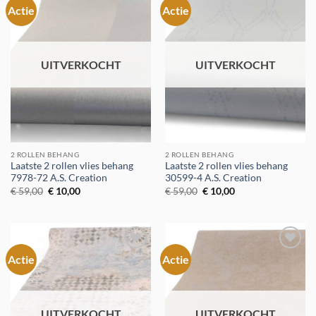
Actie
Actie
Toevoegen
Toevoegen
aan
aan
verlanglijst
verlanglijst
UITVERKOCHT
UITVERKOCHT
2 ROLLEN BEHANG
2 ROLLEN BEHANG
Laatste 2 rollen vlies behang
Laatste 2 rollen vlies behang
7978-72 A.S. Creation
30599-4 A.S. Creation
Oorspronkelijke
Huidige
Oorspronkelijke
Huidige
€
59,00
€
10,00
€
59,00
€
10,00
prijs
prijs
prijs
prijs
was:
is:
was:
is:
€ 59,00.
€ 10,00.
€ 59,00.
€ 10,00.
Actie
Actie
Toevoegen
Toevoegen
aan
aan
verlanglijst
verlanglijst
UITVERKOCHT
UITVERKOCHT