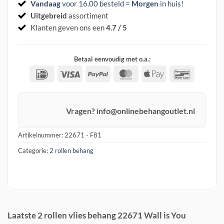
Vandaag
voor 16.00 besteld =
Morgen
in huis
!
Uitgebreid
assortiment
Klanten geven ons een
4.7 / 5
Betaal eenvoudig met o.a.:
IDeal
Visa
PayPal
MasterCard
Apple
Banconta
Pay
Vragen? info@onlinebehangoutlet.nl
Artikelnummer:
22671 - F81
Categorie:
2 rollen behang
Laatste 2 rollen vlies behang 22671 Wall is You