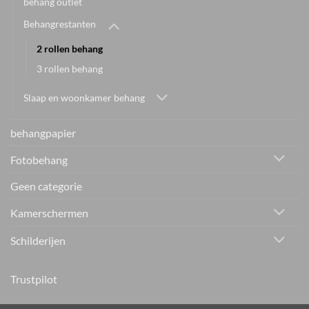
behang outlet
Behangrestanten
2 rollen behang
3 rollen behang
Slaap en woonkamer behang
behangpapier
Fotobehang
Geen categorie
Kamerschermen
Schilderijen
Trustpilot