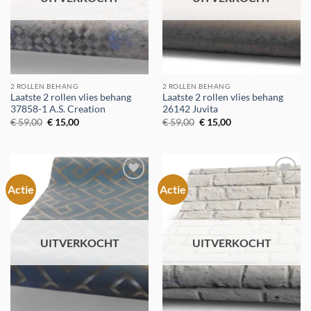
2 ROLLEN BEHANG
2 ROLLEN BEHANG
Laatste 2 rollen vlies behang
Laatste 2 rollen vlies behang
37858-1 A.S. Creation
26142 Juvita
Oorspronkelijke
Huidige
Oorspronkelijke
Huidige
€
59,00
€
15,00
€
59,00
€
15,00
prijs
prijs
prijs
prijs
was:
is:
was:
is:
€ 59,00.
€ 15,00.
€ 59,00.
€ 15,00.
Actie
Actie
Toevoegen
Toevoegen
aan
aan
verlanglijst
verlanglijst
UITVERKOCHT
UITVERKOCHT