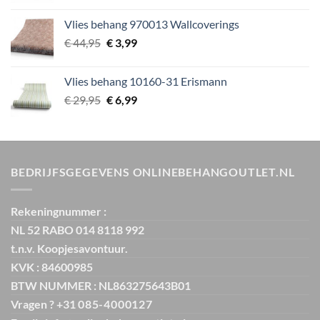
was:
is:
Vlies behang 970013 Wallcoverings
€ 29,95.
€ 5,99.
Oorspronkelijke
Huidige
€
44,95
€
3,99
prijs
prijs
was:
is:
Vlies behang 10160-31 Erismann
€ 44,95.
€ 3,99.
Oorspronkelijke
Huidige
€
29,95
€
6,99
prijs
prijs
was:
is:
€ 29,95.
€ 6,99.
BEDRIJFSGEGEVENS ONLINEBEHANGOUTLET.NL
Rekeningnummer :
NL 52 RABO 014 8118 992
t.n.v. Koopjesavontuur.
KVK : 84600985
BTW NUMMER : NL863275643B01
Vragen ? +31
085-4000127