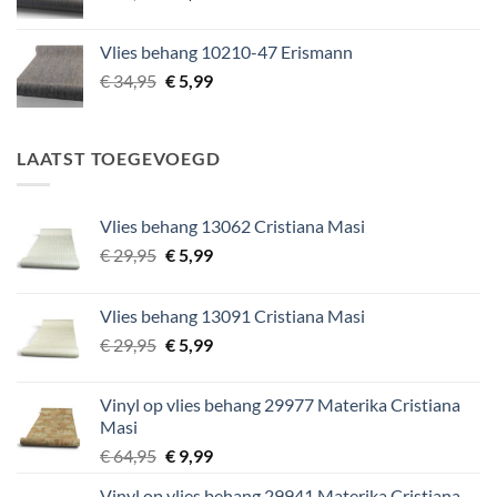
prijs
prijs
was:
is:
Vlies behang 10210-47 Erismann
€ 29,95.
€ 5,99.
Oorspronkelijke
Huidige
€
34,95
€
5,99
prijs
prijs
was:
is:
€ 34,95.
€ 5,99.
LAATST TOEGEVOEGD
Vlies behang 13062 Cristiana Masi
Oorspronkelijke
Huidige
€
29,95
€
5,99
prijs
prijs
was:
is:
Vlies behang 13091 Cristiana Masi
€ 29,95.
€ 5,99.
Oorspronkelijke
Huidige
€
29,95
€
5,99
prijs
prijs
was:
is:
Vinyl op vlies behang 29977 Materika Cristiana
€ 29,95.
€ 5,99.
Masi
Oorspronkelijke
Huidige
€
64,95
€
9,99
prijs
prijs
Vinyl op vlies behang 29941 Materika Cristiana