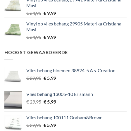
was:
is:
Masi
€ 64,95.
€ 9,99.
Oorspronkelijke
Huidige
€
64,95
€
9,99
prijs
prijs
Vinyl op vlies behang 29905 Materika Cristiana
was:
is:
Masi
€ 64,95.
€ 9,99.
Oorspronkelijke
Huidige
€
64,95
€
9,99
prijs
prijs
was:
is:
HOOGST GEWAARDEERDE
€ 64,95.
€ 9,99.
Vlies behang bloemen 38924-5 A.s. Creation
Oorspronkelijke
Huidige
€
29,95
€
5,99
prijs
prijs
was:
is:
Vlies behang 13005-10 Erismann
€ 29,95.
€ 5,99.
Oorspronkelijke
Huidige
€
29,95
€
5,99
prijs
prijs
was:
is:
Vlies behang 100111 Graham&Brown
€ 29,95.
€ 5,99.
Oorspronkelijke
Huidige
€
29,95
€
5,99
prijs
prijs