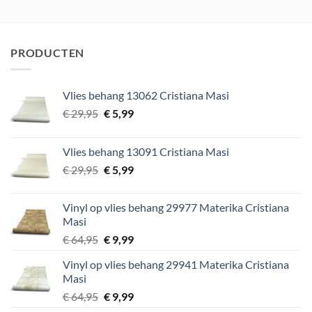
was:
is:
was:
is:
€ 59,00.
€ 7,50.
€ 59,00.
€ 10,00.
PRODUCTEN
Vlies behang 13062 Cristiana Masi
Oorspronkelijke
Huidige
€
29,95
€
5,99
prijs
prijs
was:
is:
Vlies behang 13091 Cristiana Masi
€ 29,95.
€ 5,99.
Oorspronkelijke
Huidige
€
29,95
€
5,99
prijs
prijs
was:
is:
Vinyl op vlies behang 29977 Materika Cristiana
€ 29,95.
€ 5,99.
Masi
Oorspronkelijke
Huidige
€
64,95
€
9,99
prijs
prijs
Vinyl op vlies behang 29941 Materika Cristiana
was:
is:
Masi
€ 64,95.
€ 9,99.
Oorspronkelijke
Huidige
€
64,95
€
9,99
prijs
prijs