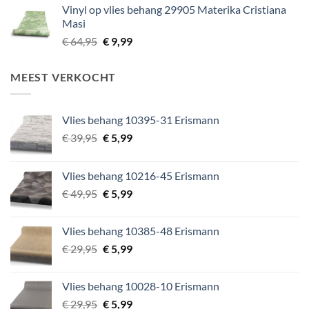
Vinyl op vlies behang 29905 Materika Cristiana
was:
is:
Masi
€ 64,95.
€ 9,99.
Oorspronkelijke
Huidige
€
64,95
€
9,99
prijs
prijs
was:
is:
MEEST VERKOCHT
€ 64,95.
€ 9,99.
Vlies behang 10395-31 Erismann
Oorspronkelijke
Huidige
€
39,95
€
5,99
prijs
prijs
was:
is:
Vlies behang 10216-45 Erismann
€ 39,95.
€ 5,99.
Oorspronkelijke
Huidige
€
49,95
€
5,99
prijs
prijs
was:
is:
Vlies behang 10385-48 Erismann
€ 49,95.
€ 5,99.
Oorspronkelijke
Huidige
€
29,95
€
5,99
prijs
prijs
was:
is:
Vlies behang 10028-10 Erismann
€ 29,95.
€ 5,99.
Oorspronkelijke
Huidige
€
29,95
€
5,99