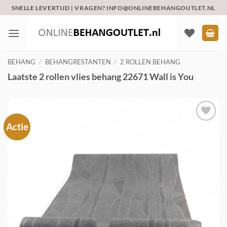
Ga
SNELLE LEVERTIJD | VRAGEN? INFO@ONLINEBEHANGOUTLET.NL
naar
inhoud
BEHANG
/
BEHANGRESTANTEN
/
2 ROLLEN BEHANG
Laatste 2 rollen vlies behang 22671 Wall is You
Actie
Toevoegen
aan
verlanglijst