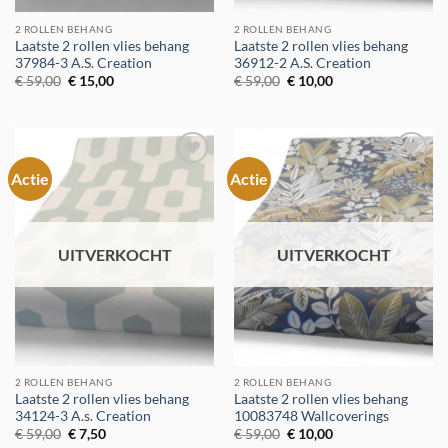
2 ROLLEN BEHANG
2 ROLLEN BEHANG
Laatste 2 rollen vlies behang
Laatste 2 rollen vlies behang
37984-3 A.S. Creation
36912-2 A.S. Creation
Oorspronkelijke
Huidige
Oorspronkelijke
Huidige
€
59,00
€
15,00
€
59,00
€
10,00
prijs
prijs
prijs
prijs
was:
is:
was:
is:
€ 59,00.
€ 15,00.
€ 59,00.
€ 10,00.
Actie
Actie
Toevoegen
Toevoegen
aan
aan
verlanglijst
verlanglijst
UITVERKOCHT
UITVERKOCHT
2 ROLLEN BEHANG
2 ROLLEN BEHANG
Laatste 2 rollen vlies behang
Laatste 2 rollen vlies behang
34124-3 A.s. Creation
10083748 Wallcoverings
Oorspronkelijke
Huidige
Oorspronkelijke
Huidige
€
59,00
€
7,50
€
59,00
€
10,00
prijs
prijs
prijs
prijs