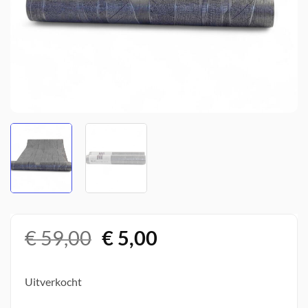
Oorspronkelijke
Huidige
€
59,00
€
5,00
prijs
prijs
was:
is:
Uitverkocht
€ 59,00.
€ 5,00.