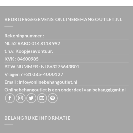
was:
is:
€ 64,95.
€ 9,99.
BEDRIJFSGEGEVENS ONLINEBEHANGOUTLET.NL
Rekeningnummer :
NL 52 RABO 014 8118 992
t.n.v. Koopjesavontuur.
KVK : 84600985
BTW NUMMER : NL863275643B01
Vragen ? +31
085-4000127
Email : info@onlinebehangoutlet.nl
Onlinebehangoutlet is een onderdeel van
behanggigant.nl
BELANGRIJKE INFORMATIE