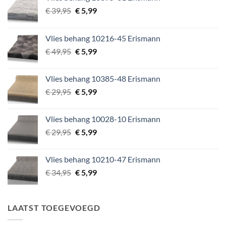
Oorspronkelijke
Huidige
€
39,95
€
5,99
prijs
prijs
was:
is:
Vlies behang 10216-45 Erismann
€ 39,95.
€ 5,99.
Oorspronkelijke
Huidige
€
49,95
€
5,99
prijs
prijs
was:
is:
Vlies behang 10385-48 Erismann
€ 49,95.
€ 5,99.
Oorspronkelijke
Huidige
€
29,95
€
5,99
prijs
prijs
was:
is:
Vlies behang 10028-10 Erismann
€ 29,95.
€ 5,99.
Oorspronkelijke
Huidige
€
29,95
€
5,99
prijs
prijs
was:
is:
Vlies behang 10210-47 Erismann
€ 29,95.
€ 5,99.
Oorspronkelijke
Huidige
€
34,95
€
5,99
prijs
prijs
was:
is:
€ 34,95.
€ 5,99.
LAATST TOEGEVOEGD