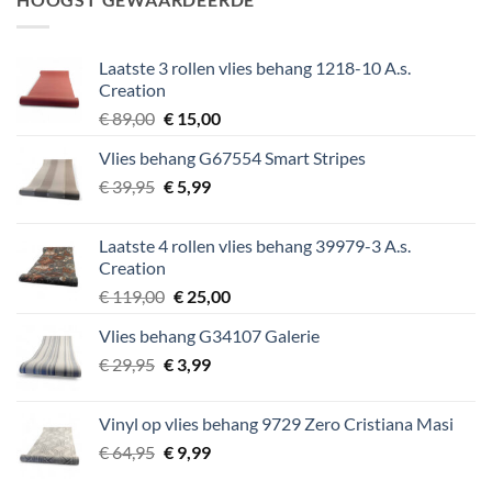
€ 64,95.
€ 9,99.
Laatste 3 rollen vlies behang 1218-10 A.s.
Creation
Oorspronkelijke
Huidige
€
89,00
€
15,00
prijs
prijs
Vlies behang G67554 Smart Stripes
was:
is:
Oorspronkelijke
Huidige
€
39,95
€ 89,00.
€
5,99
€ 15,00.
prijs
prijs
was:
is:
Laatste 4 rollen vlies behang 39979-3 A.s.
€ 39,95.
€ 5,99.
Creation
Oorspronkelijke
Huidige
€
119,00
€
25,00
prijs
prijs
Vlies behang G34107 Galerie
was:
is:
Oorspronkelijke
Huidige
€
29,95
€
€ 119,00.
3,99
€ 25,00.
prijs
prijs
was:
is:
Vinyl op vlies behang 9729 Zero Cristiana Masi
€ 29,95.
€ 3,99.
Oorspronkelijke
Huidige
€
64,95
€
9,99
prijs
prijs