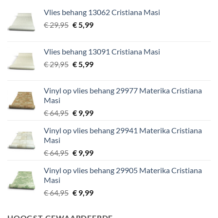
Vlies behang 13062 Cristiana Masi
Oorspronkelijke
Huidige
€
29,95
€
5,99
prijs
prijs
was:
is:
Vlies behang 13091 Cristiana Masi
€ 29,95.
€ 5,99.
Oorspronkelijke
Huidige
€
29,95
€
5,99
prijs
prijs
was:
is:
Vinyl op vlies behang 29977 Materika Cristiana
€ 29,95.
€ 5,99.
Masi
Oorspronkelijke
Huidige
€
64,95
€
9,99
prijs
prijs
Vinyl op vlies behang 29941 Materika Cristiana
was:
is:
Masi
€ 64,95.
€ 9,99.
Oorspronkelijke
Huidige
€
64,95
€
9,99
prijs
prijs
Vinyl op vlies behang 29905 Materika Cristiana
was:
is:
Masi
€ 64,95.
€ 9,99.
Oorspronkelijke
Huidige
€
64,95
€
9,99
prijs
prijs
was:
is:
HOOGST GEWAARDEERDE