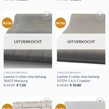
prijs
prijs
prijs
prijs
was:
is:
was:
is:
€ 59,00.
€ 10,00.
€ 59,00.
€ 10,00.
Actie
Actie
Toevoegen
Toevoegen
aan
aan
verlanglijst
verlanglijst
UITVERKOCHT
UITVERKOCHT
2 ROLLEN BEHANG
2 ROLLEN BEHANG
Laatste 2 rollen vlies behang
Laatste 2 rollen vlies behang
30437 Marburg
37374-1 A.S. Creation
Oorspronkelijke
Huidige
Oorspronkelijke
Huidige
€
59,00
€
7,50
€
59,00
€
10,00
prijs
prijs
prijs
prijs
was:
is:
was:
is:
€ 59,00.
€ 7,50.
€ 59,00.
€ 10,00.
Actie
Actie
Toevoegen
Toevoegen