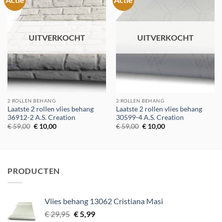
aan
aan
verlanglijst
verlanglijst
UITVERKOCHT
UITVERKOCHT
2 ROLLEN BEHANG
2 ROLLEN BEHANG
Laatste 2 rollen vlies behang
Laatste 2 rollen vlies behang
36912-2 A.S. Creation
30599-4 A.S. Creation
Oorspronkelijke
Huidige
Oorspronkelijke
Huidige
€
59,00
€
10,00
€
59,00
€
10,00
prijs
prijs
prijs
prijs
was:
is:
was:
is:
€ 59,00.
€ 10,00.
€ 59,00.
€ 10,00.
PRODUCTEN
Vlies behang 13062 Cristiana Masi
Oorspronkelijke
Huidige
€
29,95
€
5,99