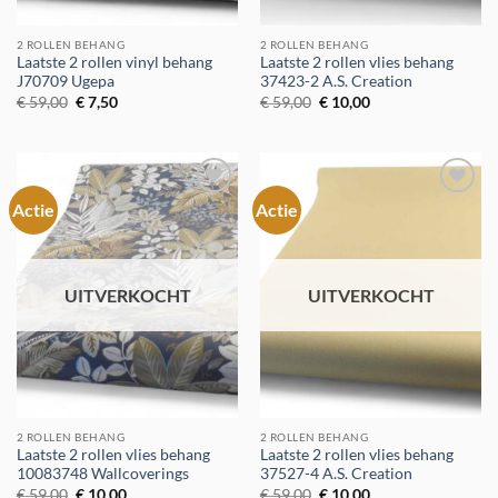
2 ROLLEN BEHANG
2 ROLLEN BEHANG
Laatste 2 rollen vinyl behang
Laatste 2 rollen vlies behang
J70709 Ugepa
37423-2 A.S. Creation
Oorspronkelijke
Huidige
Oorspronkelijke
Huidige
€
59,00
€
7,50
€
59,00
€
10,00
prijs
prijs
prijs
prijs
was:
is:
was:
is:
€ 59,00.
€ 7,50.
€ 59,00.
€ 10,00.
Actie
Actie
Toevoegen
Toevoegen
aan
aan
verlanglijst
verlanglijst
UITVERKOCHT
UITVERKOCHT
2 ROLLEN BEHANG
2 ROLLEN BEHANG
Laatste 2 rollen vlies behang
Laatste 2 rollen vlies behang
10083748 Wallcoverings
37527-4 A.S. Creation
Oorspronkelijke
Huidige
Oorspronkelijke
Huidige
€
59,00
€
10,00
€
59,00
€
10,00