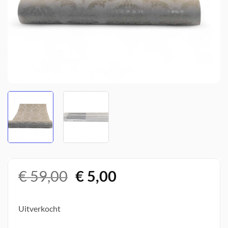
Oorspronkelijke
Huidige
€
59,00
€
5,00
prijs
prijs
was:
is:
Uitverkocht
€ 59,00.
€ 5,00.