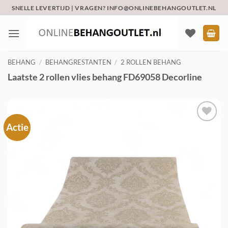
Ga
SNELLE LEVERTIJD | VRAGEN? INFO@ONLINEBEHANGOUTLET.NL
naar
inhoud
BEHANG
/
BEHANGRESTANTEN
/
2 ROLLEN BEHANG
Laatste 2 rollen vlies behang FD69058 Decorline
Actie
Toevoegen
aan
verlanglijst