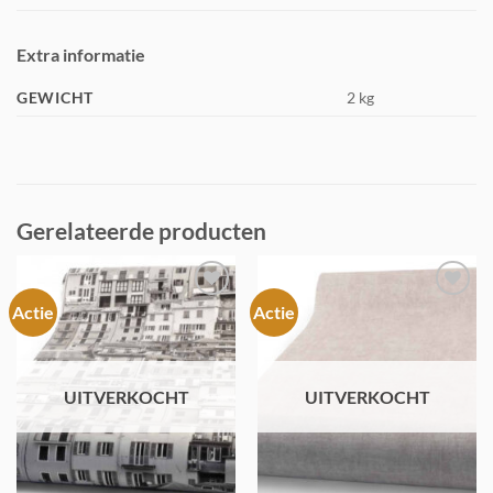
Extra informatie
GEWICHT
2 kg
Gerelateerde producten
Actie
Actie
Toevoegen
Toevoegen
aan
aan
verlanglijst
verlanglijst
UITVERKOCHT
UITVERKOCHT