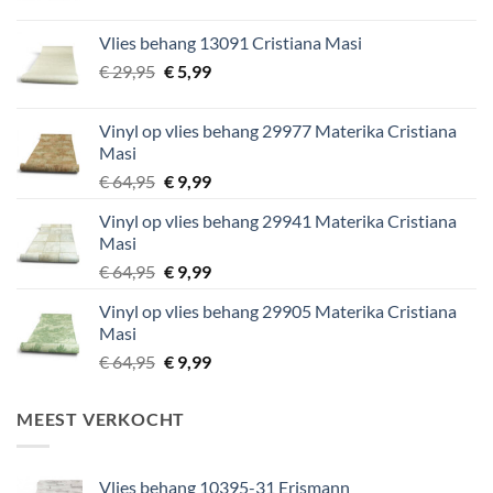
prijs
prijs
was:
is:
Vlies behang 13091 Cristiana Masi
€ 29,95.
€ 5,99.
Oorspronkelijke
Huidige
€
29,95
€
5,99
prijs
prijs
was:
is:
Vinyl op vlies behang 29977 Materika Cristiana
€ 29,95.
€ 5,99.
Masi
Oorspronkelijke
Huidige
€
64,95
€
9,99
prijs
prijs
Vinyl op vlies behang 29941 Materika Cristiana
was:
is:
Masi
€ 64,95.
€ 9,99.
Oorspronkelijke
Huidige
€
64,95
€
9,99
prijs
prijs
Vinyl op vlies behang 29905 Materika Cristiana
was:
is:
Masi
€ 64,95.
€ 9,99.
Oorspronkelijke
Huidige
€
64,95
€
9,99
prijs
prijs
was:
is:
MEEST VERKOCHT
€ 64,95.
€ 9,99.
Vlies behang 10395-31 Erismann