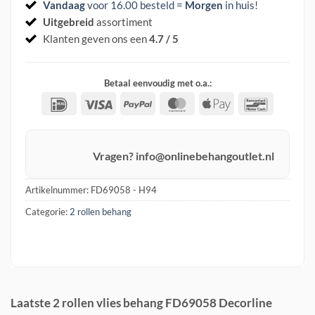
Vandaag
voor 16.00 besteld =
Morgen
in huis
!
Uitgebreid
assortiment
Klanten geven ons een
4.7 / 5
Betaal eenvoudig met o.a.:
IDeal
Visa
PayPal
MasterCard
Apple
Banconta
Pay
Vragen? info@onlinebehangoutlet.nl
Artikelnummer:
FD69058 - H94
Categorie:
2 rollen behang
Laatste 2 rollen vlies behang FD69058 Decorline