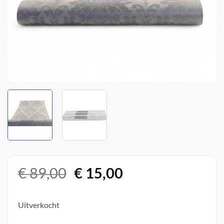
Oorspronkelijke
Huidige
€
89,00
€
15,00
prijs
prijs
was:
is:
Uitverkocht
€ 89,00.
€ 15,00.