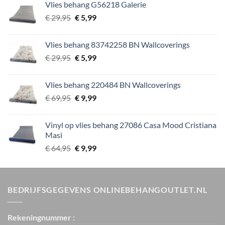
Vlies behang G56218 Galerie
€ 119,00.
€ 20,00.
Oorspronkelijke
Huidige
€
29,95
€
5,99
prijs
prijs
was:
is:
Vlies behang 83742258 BN Wallcoverings
€ 29,95.
€ 5,99.
Oorspronkelijke
Huidige
€
29,95
€
5,99
prijs
prijs
was:
is:
Vlies behang 220484 BN Wallcoverings
€ 29,95.
€ 5,99.
Oorspronkelijke
Huidige
€
69,95
€
9,99
prijs
prijs
was:
is:
Vinyl op vlies behang 27086 Casa Mood Cristiana
€ 69,95.
€ 9,99.
Masi
Oorspronkelijke
Huidige
€
64,95
€
9,99
prijs
prijs
was:
is:
€ 64,95.
€ 9,99.
BEDRIJFSGEGEVENS ONLINEBEHANGOUTLET.NL
Rekeningnummer :