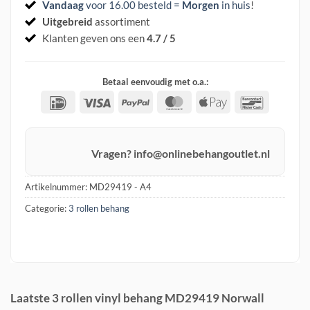
Vandaag
voor 16.00 besteld =
Morgen
in huis
!
Uitgebreid
assortiment
Klanten geven ons een
4.7 / 5
Betaal eenvoudig met o.a.:
IDeal
Visa
PayPal
MasterCard
Apple
Banconta
Pay
Vragen? info@onlinebehangoutlet.nl
Artikelnummer:
MD29419 - A4
Categorie:
3 rollen behang
Laatste 3 rollen vinyl behang MD29419 Norwall