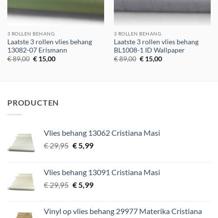
3 ROLLEN BEHANG
3 ROLLEN BEHANG
Laatste 3 rollen vlies behang
Laatste 3 rollen vlies behang
13082-07 Erismann
BL1008-1 ID Wallpaper
Oorspronkelijke
Huidige
Oorspronkelijke
Huidige
€
89,00
€
15,00
€
89,00
€
15,00
prijs
prijs
prijs
prijs
was:
is:
was:
is:
€ 89,00.
€ 15,00.
€ 89,00.
€ 15,00.
PRODUCTEN
Vlies behang 13062 Cristiana Masi
Oorspronkelijke
Huidige
€
29,95
€
5,99
prijs
prijs
was:
is:
Vlies behang 13091 Cristiana Masi
€ 29,95.
€ 5,99.
Oorspronkelijke
Huidige
€
29,95
€
5,99
prijs
prijs
was:
is:
Vinyl op vlies behang 29977 Materika Cristiana
€ 29,95.
€ 5,99.