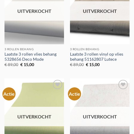
UITVERKOCHT
UITVERKOCHT
3 ROLLEN BEHANG
3 ROLLEN BEHANG
Laatste 3 rollen vlies behang
Laatste 3 rollen vinyl op vlies
5328656 Deco Mode
behang 51162807 Lutece
Oorspronkelijke
Huidige
Oorspronkelijke
Huidige
€
89,00
€
15,00
€
89,00
€
15,00
prijs
prijs
prijs
prijs
was:
is:
was:
is:
€ 89,00.
€ 15,00.
€ 89,00.
€ 15,00.
Actie
Actie
Toevoegen
Toevoegen
aan
aan
verlanglijst
verlanglijst
UITVERKOCHT
UITVERKOCHT