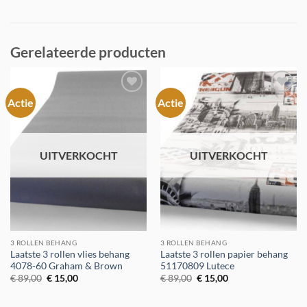
Gerelateerde producten
Actie
Actie
Toevoegen
Toevoegen
aan
aan
verlanglijst
verlanglijst
UITVERKOCHT
UITVERKOCHT
3 ROLLEN BEHANG
3 ROLLEN BEHANG
Laatste 3 rollen vlies behang
Laatste 3 rollen papier behang
4078-60 Graham & Brown
51170809 Lutece
Oorspronkelijke
Huidige
Oorspronkelijke
Huidige
€
89,00
€
15,00
€
89,00
€
15,00
prijs
prijs
prijs
prijs
was:
is:
was:
is:
€ 89,00.
€ 15,00.
€ 89,00.
€ 15,00.