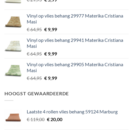
prijs
prijs
was:
is:
Vinyl op vlies behang 29977 Materika Cristiana
€ 29,95.
€ 5,99.
Masi
Oorspronkelijke
Huidige
€
64,95
€
9,99
prijs
prijs
Vinyl op vlies behang 29941 Materika Cristiana
was:
is:
Masi
€ 64,95.
€ 9,99.
Oorspronkelijke
Huidige
€
64,95
€
9,99
prijs
prijs
Vinyl op vlies behang 29905 Materika Cristiana
was:
is:
Masi
€ 64,95.
€ 9,99.
Oorspronkelijke
Huidige
€
64,95
€
9,99
prijs
prijs
was:
is:
HOOGST GEWAARDEERDE
€ 64,95.
€ 9,99.
Laatste 4 rollen vlies behang 59124 Marburg
Oorspronkelijke
Huidige
€
119,00
€
20,00
prijs
prijs
was:
is: