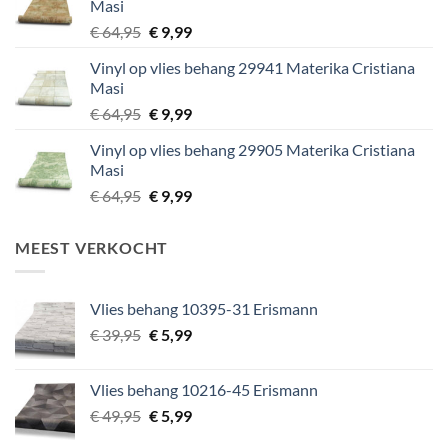
Masi
Oorspronkelijke
Huidige
€
64,95
€
9,99
prijs
prijs
Vinyl op vlies behang 29941 Materika Cristiana
was:
is:
Masi
€ 64,95.
€ 9,99.
Oorspronkelijke
Huidige
€
64,95
€
9,99
prijs
prijs
Vinyl op vlies behang 29905 Materika Cristiana
was:
is:
Masi
€ 64,95.
€ 9,99.
Oorspronkelijke
Huidige
€
64,95
€
9,99
prijs
prijs
was:
is:
MEEST VERKOCHT
€ 64,95.
€ 9,99.
Vlies behang 10395-31 Erismann
Oorspronkelijke
Huidige
€
39,95
€
5,99
prijs
prijs
was:
is:
Vlies behang 10216-45 Erismann
€ 39,95.
€ 5,99.
Oorspronkelijke
Huidige
€
49,95
€
5,99
prijs
prijs