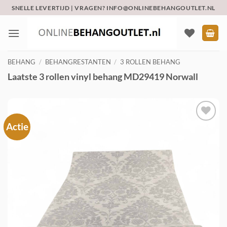
Ga
SNELLE LEVERTIJD | VRAGEN? INFO@ONLINEBEHANGOUTLET.NL
naar
inhoud
BEHANG
/
BEHANGRESTANTEN
/
3 ROLLEN BEHANG
Laatste 3 rollen vinyl behang MD29419 Norwall
Actie
Toevoegen
aan
verlanglijst