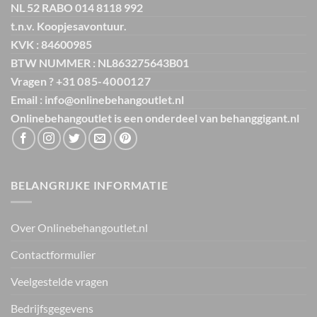
NL 52 RABO 014 8118 992
t.n.v. Koopjesavontuur.
KVK : 84600985
BTW NUMMER : NL863275643B01
Vragen ? +31
085-4000127
Email : info@onlinebehangoutlet.nl
Onlinebehangoutlet is een onderdeel van
behanggigant.nl
BELANGRIJKE INFORMATIE
Over Onlinebehangoutlet.nl
Contactformulier
Veelgestelde vragen
Bedrijfsgegevens