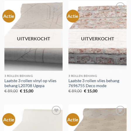
Actie
Actie
Toevoegen
Toevoegen
aan
aan
verlanglijst
verlanglijst
UITVERKOCHT
UITVERKOCHT
3 ROLLEN BEHANG
3 ROLLEN BEHANG
Laatste 3 rollen vinyl op vlies
Laatste 3 rollen vlies behang
behang L20708 Ugepa
7696755 Deco mode
Oorspronkelijke
Huidige
Oorspronkelijke
Huidige
€
89,00
€
15,00
€
89,00
€
15,00
prijs
prijs
prijs
prijs
was:
is:
was:
is:
€ 89,00.
€ 15,00.
€ 89,00.
€ 15,00.
Actie
Actie
Toevoegen
Toevoegen
aan
aan
verlanglijst
verlanglijst