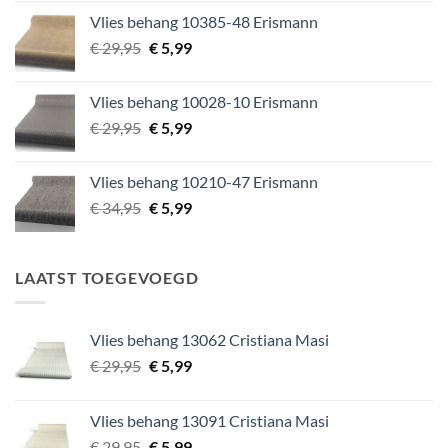
was:
is:
Vlies behang 10385-48 Erismann
€ 49,95.
€ 5,99.
Oorspronkelijke
Huidige
€
29,95
€
5,99
prijs
prijs
was:
is:
Vlies behang 10028-10 Erismann
€ 29,95.
€ 5,99.
Oorspronkelijke
Huidige
€
29,95
€
5,99
prijs
prijs
was:
is:
Vlies behang 10210-47 Erismann
€ 29,95.
€ 5,99.
Oorspronkelijke
Huidige
€
34,95
€
5,99
prijs
prijs
was:
is:
€ 34,95.
€ 5,99.
LAATST TOEGEVOEGD
Vlies behang 13062 Cristiana Masi
Oorspronkelijke
Huidige
€
29,95
€
5,99
prijs
prijs
was:
is:
Vlies behang 13091 Cristiana Masi
€ 29,95.
€ 5,99.
Oorspronkelijke
Huidige
€
29,95
€
5,99