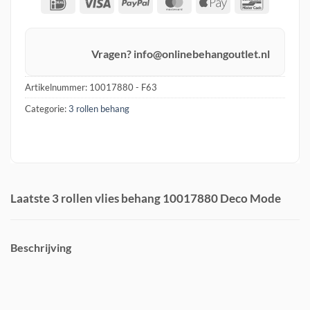
IDeal
Visa
PayPal
MasterCard
Apple
Banconta
Pay
Vragen? info@onlinebehangoutlet.nl
Artikelnummer:
10017880 - F63
Categorie:
3 rollen behang
Laatste 3 rollen vlies behang 10017880 Deco Mode
Beschrijving