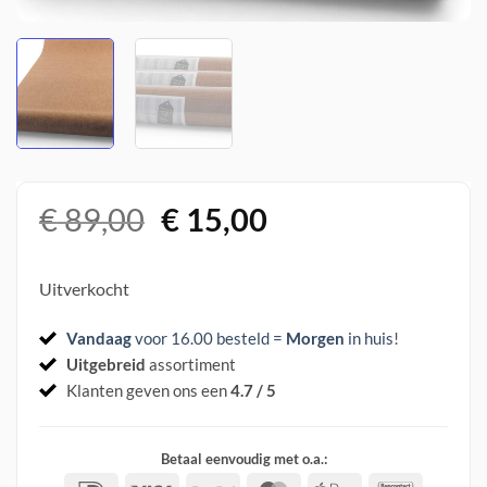
Oorspronkelijke
Huidige
€
89,00
€
15,00
prijs
prijs
was:
is:
Uitverkocht
€ 89,00.
€ 15,00.
Vandaag
voor 16.00 besteld =
Morgen
in huis
!
Uitgebreid
assortiment
Klanten geven ons een
4.7 / 5
Betaal eenvoudig met o.a.: