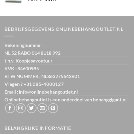
prijs
prijs
was:
is:
€ 29,95.
€ 5,99.
BEDRIJFSGEGEVENS ONLINEBEHANGOUTLET.NL
Rekeningnummer :
NL 52 RABO 014 8118 992
t.n.v. Koopjesavontuur.
KVK : 84600985
BTW NUMMER : NL863275643B01
Vragen ? +31
085-4000127
Email : info@onlinebehangoutlet.nl
Onlinebehangoutlet is een onderdeel van
behanggigant.nl
BELANGRIJKE INFORMATIE