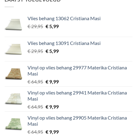
Vlies behang 13062 Cristiana Masi
Oorspronkelijke
Huidige
€
29,95
€
5,99
prijs
prijs
was:
is:
Vlies behang 13091 Cristiana Masi
€ 29,95.
€ 5,99.
Oorspronkelijke
Huidige
€
29,95
€
5,99
prijs
prijs
was:
is:
Vinyl op vlies behang 29977 Materika Cristiana
€ 29,95.
€ 5,99.
Masi
Oorspronkelijke
Huidige
€
64,95
€
9,99
prijs
prijs
Vinyl op vlies behang 29941 Materika Cristiana
was:
is:
Masi
€ 64,95.
€ 9,99.
Oorspronkelijke
Huidige
€
64,95
€
9,99
prijs
prijs
Vinyl op vlies behang 29905 Materika Cristiana
was:
is:
Masi
€ 64,95.
€ 9,99.
Oorspronkelijke
Huidige
€
64,95
€
9,99