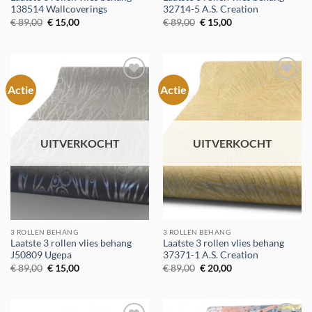
138514 Wallcoverings
32714-5 A.S. Creation
Oorspronkelijke
Huidige
Oorspronkelijke
Huidige
€
89,00
€
15,00
€
89,00
€
15,00
prijs
prijs
prijs
prijs
was:
is:
was:
is:
€ 89,00.
€ 15,00.
€ 89,00.
€ 15,00.
Actie
Actie
Toevoegen
Toevoegen
aan
aan
verlanglijst
verlanglijst
UITVERKOCHT
UITVERKOCHT
3 ROLLEN BEHANG
3 ROLLEN BEHANG
Laatste 3 rollen vlies behang
Laatste 3 rollen vlies behang
J50809 Ugepa
37371-1 A.S. Creation
Oorspronkelijke
Huidige
Oorspronkelijke
Huidige
€
89,00
€
15,00
€
89,00
€
20,00
prijs
prijs
prijs
prijs
was:
is:
was:
is:
€ 89,00.
€ 15,00.
€ 89,00.
€ 20,00.