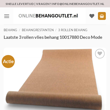
Ga
SNELLE LEVERTIJD | VRAGEN? INFO@ONLINEBEHANGOUTLET.NL
naar
inhoud
BEHANG
/
BEHANGRESTANTEN
/
3 ROLLEN BEHANG
Laatste 3 rollen vlies behang 10017880 Deco Mode
Actie
Toevoegen
aan
verlanglijst