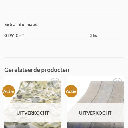
Extra informatie
GEWICHT
3 kg
Gerelateerde producten
Actie
Actie
Toevoegen
Toevoegen
aan
aan
verlanglijst
verlanglijst
UITVERKOCHT
UITVERKOCHT