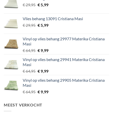
Oorspronkelijke
Huidige
€
29,95
€
5,99
prijs
prijs
was:
is:
Vlies behang 13091 Cristiana Masi
€ 29,95.
€ 5,99.
Oorspronkelijke
Huidige
€
29,95
€
5,99
prijs
prijs
was:
is:
Vinyl op vlies behang 29977 Materika Cristiana
€ 29,95.
€ 5,99.
Masi
Oorspronkelijke
Huidige
€
64,95
€
9,99
prijs
prijs
Vinyl op vlies behang 29941 Materika Cristiana
was:
is:
Masi
€ 64,95.
€ 9,99.
Oorspronkelijke
Huidige
€
64,95
€
9,99
prijs
prijs
Vinyl op vlies behang 29905 Materika Cristiana
was:
is:
Masi
€ 64,95.
€ 9,99.
Oorspronkelijke
Huidige
€
64,95
€
9,99
prijs
prijs
was:
is:
MEEST VERKOCHT
€ 64,95.
€ 9,99.