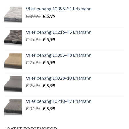
Vlies behang 10395-31 Erismann
Oorspronkelijke
Huidige
€
39,95
€
5,99
prijs
prijs
was:
is:
Vlies behang 10216-45 Erismann
€ 39,95.
€ 5,99.
Oorspronkelijke
Huidige
€
49,95
€
5,99
prijs
prijs
was:
is:
Vlies behang 10385-48 Erismann
€ 49,95.
€ 5,99.
Oorspronkelijke
Huidige
€
29,95
€
5,99
prijs
prijs
was:
is:
Vlies behang 10028-10 Erismann
€ 29,95.
€ 5,99.
Oorspronkelijke
Huidige
€
29,95
€
5,99
prijs
prijs
was:
is:
Vlies behang 10210-47 Erismann
€ 29,95.
€ 5,99.
Oorspronkelijke
Huidige
€
34,95
€
5,99
prijs
prijs
was:
is:
€ 34,95.
€ 5,99.
LAATST TOEGEVOEGD