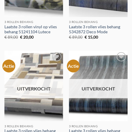
3 ROLLEN BEHANG
3 ROLLEN BEHANG
Laatste 3 rollen vinyl op vlies
Laatste 3 rollen vlies behang
behang 51241104 Lutece
5342872 Deco Mode
Oorspronkelijke
Huidige
Oorspronkelijke
Huidige
€
89,00
€
20,00
€
89,00
€
15,00
prijs
prijs
prijs
prijs
was:
is:
was:
is:
€ 89,00.
€ 20,00.
€ 89,00.
€ 15,00.
Actie
Actie
Toevoegen
Toevoegen
aan
aan
verlanglijst
verlanglijst
UITVERKOCHT
UITVERKOCHT
3 ROLLEN BEHANG
3 ROLLEN BEHANG
Laatste 3 rollen vlies behang
Laatste 3 rollen vlies behang