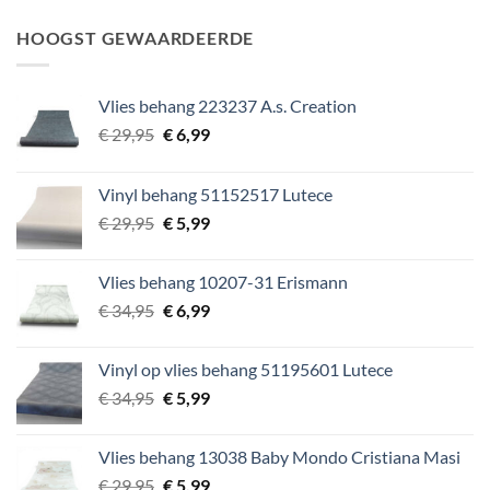
prijs
prijs
was:
is:
HOOGST GEWAARDEERDE
€ 64,95.
€ 9,99.
Vlies behang 223237 A.s. Creation
Oorspronkelijke
Huidige
€
29,95
€
6,99
prijs
prijs
was:
is:
Vinyl behang 51152517 Lutece
€ 29,95.
€ 6,99.
Oorspronkelijke
Huidige
€
29,95
€
5,99
prijs
prijs
was:
is:
Vlies behang 10207-31 Erismann
€ 29,95.
€ 5,99.
Oorspronkelijke
Huidige
€
34,95
€
6,99
prijs
prijs
was:
is:
Vinyl op vlies behang 51195601 Lutece
€ 34,95.
€ 6,99.
Oorspronkelijke
Huidige
€
34,95
€
5,99
prijs
prijs
was:
is:
Vlies behang 13038 Baby Mondo Cristiana Masi
€ 34,95.
€ 5,99.
Oorspronkelijke
Huidige
€
29,95
€
5,99