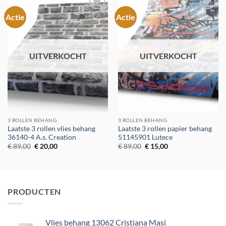
Actie
Actie
Toevoegen
Toevoegen
aan
aan
verlanglijst
verlanglijst
UITVERKOCHT
UITVERKOCHT
3 ROLLEN BEHANG
3 ROLLEN BEHANG
Laatste 3 rollen vlies behang
Laatste 3 rollen papier behang
36140-4 A.s. Creation
51145901 Lutece
Oorspronkelijke
Huidige
Oorspronkelijke
Huidige
€
89,00
€
20,00
€
89,00
€
15,00
prijs
prijs
prijs
prijs
was:
is:
was:
is:
€ 89,00.
€ 20,00.
€ 89,00.
€ 15,00.
PRODUCTEN
Vlies behang 13062 Cristiana Masi