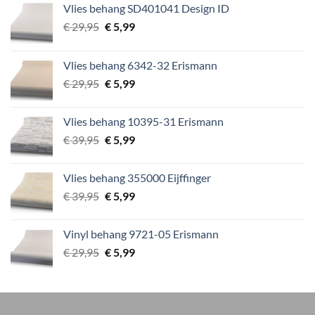
Vlies behang SD401041 Design ID
Oorspronkelijke
Huidige
€
29,95
€
5,99
prijs
prijs
was:
is:
Vlies behang 6342-32 Erismann
€ 29,95.
€ 5,99.
Oorspronkelijke
Huidige
€
29,95
€
5,99
prijs
prijs
was:
is:
Vlies behang 10395-31 Erismann
€ 29,95.
€ 5,99.
Oorspronkelijke
Huidige
€
39,95
€
5,99
prijs
prijs
was:
is:
Vlies behang 355000 Eijffinger
€ 39,95.
€ 5,99.
Oorspronkelijke
Huidige
€
39,95
€
5,99
prijs
prijs
was:
is:
Vinyl behang 9721-05 Erismann
€ 39,95.
€ 5,99.
Oorspronkelijke
Huidige
€
29,95
€
5,99
prijs
prijs
was:
is:
€ 29,95.
€ 5,99.