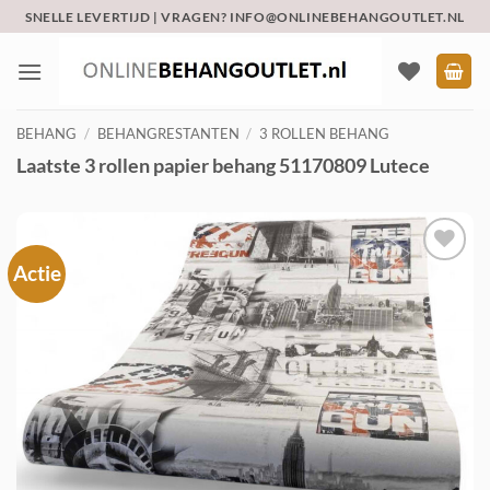
Ga
SNELLE LEVERTIJD | VRAGEN? INFO@ONLINEBEHANGOUTLET.NL
naar
inhoud
BEHANG
/
BEHANGRESTANTEN
/
3 ROLLEN BEHANG
Laatste 3 rollen papier behang 51170809 Lutece
Actie
Toevoegen
aan
verlanglijst