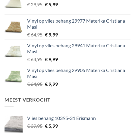
Oorspronkelijke
Huidige
€
29,95
€
5,99
prijs
prijs
was:
is:
Vinyl op vlies behang 29977 Materika Cristiana
€ 29,95.
€ 5,99.
Masi
Oorspronkelijke
Huidige
€
64,95
€
9,99
prijs
prijs
Vinyl op vlies behang 29941 Materika Cristiana
was:
is:
Masi
€ 64,95.
€ 9,99.
Oorspronkelijke
Huidige
€
64,95
€
9,99
prijs
prijs
Vinyl op vlies behang 29905 Materika Cristiana
was:
is:
Masi
€ 64,95.
€ 9,99.
Oorspronkelijke
Huidige
€
64,95
€
9,99
prijs
prijs
was:
is:
MEEST VERKOCHT
€ 64,95.
€ 9,99.
Vlies behang 10395-31 Erismann
Oorspronkelijke
Huidige
€
39,95
€
5,99
prijs
prijs