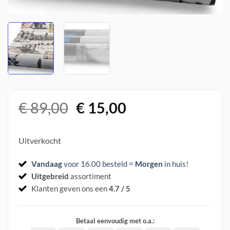
Oorspronkelijke
Huidige
€
89,00
€
15,00
prijs
prijs
was:
is:
Uitverkocht
€ 89,00.
€ 15,00.
Vandaag
voor 16.00 besteld =
Morgen
in huis
!
Uitgebreid
assortiment
Klanten geven ons een
4.7 / 5
Betaal eenvoudig met o.a.: