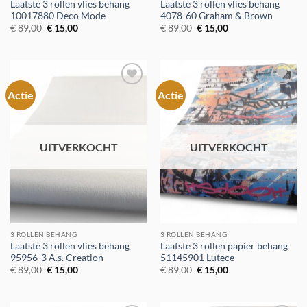
Laatste 3 rollen vlies behang
Laatste 3 rollen vlies behang
10017880 Deco Mode
4078-60 Graham & Brown
Oorspronkelijke
Huidige
Oorspronkelijke
Huidige
€
89,00
€
15,00
€
89,00
€
15,00
prijs
prijs
prijs
prijs
was:
is:
was:
is:
€ 89,00.
€ 15,00.
€ 89,00.
€ 15,00.
Actie
Actie
Toevoegen
Toevoegen
aan
aan
verlanglijst
verlanglijst
UITVERKOCHT
UITVERKOCHT
3 ROLLEN BEHANG
3 ROLLEN BEHANG
Laatste 3 rollen vlies behang
Laatste 3 rollen papier behang
95956-3 A.s. Creation
51145901 Lutece
Oorspronkelijke
Huidige
Oorspronkelijke
Huidige
€
89,00
€
15,00
€
89,00
€
15,00
prijs
prijs
prijs
prijs
was:
is:
was:
is:
€ 89,00.
€ 15,00.
€ 89,00.
€ 15,00.