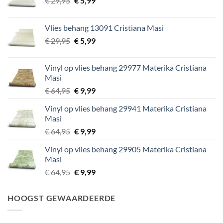
€
29,95
€
5,99
prijs
prijs
was:
is:
Vlies behang 13091 Cristiana Masi
€ 29,95.
€ 5,99.
Oorspronkelijke
Huidige
€
29,95
€
5,99
prijs
prijs
was:
is:
Vinyl op vlies behang 29977 Materika Cristiana
€ 29,95.
€ 5,99.
Masi
Oorspronkelijke
Huidige
€
64,95
€
9,99
prijs
prijs
Vinyl op vlies behang 29941 Materika Cristiana
was:
is:
Masi
€ 64,95.
€ 9,99.
Oorspronkelijke
Huidige
€
64,95
€
9,99
prijs
prijs
Vinyl op vlies behang 29905 Materika Cristiana
was:
is:
Masi
€ 64,95.
€ 9,99.
Oorspronkelijke
Huidige
€
64,95
€
9,99
prijs
prijs
was:
is:
HOOGST GEWAARDEERDE
€ 64,95.
€ 9,99.