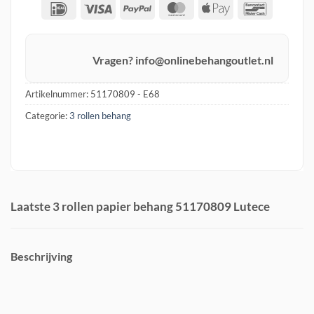
IDeal
Visa
PayPal
MasterCard
Apple
Banconta
Pay
Vragen? info@onlinebehangoutlet.nl
Artikelnummer:
51170809 - E68
Categorie:
3 rollen behang
Laatste 3 rollen papier behang 51170809 Lutece
Beschrijving