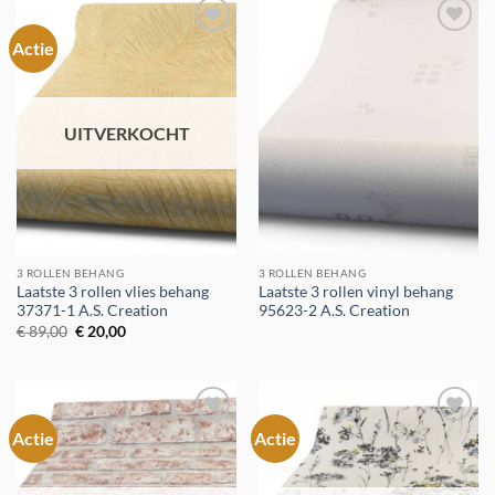
Actie
Toevoegen
Toevoegen
aan
aan
verlanglijst
verlanglijst
UITVERKOCHT
3 ROLLEN BEHANG
3 ROLLEN BEHANG
Laatste 3 rollen vlies behang
Laatste 3 rollen vinyl behang
37371-1 A.S. Creation
95623-2 A.S. Creation
Oorspronkelijke
Huidige
€
89,00
€
20,00
prijs
prijs
was:
is:
€ 89,00.
€ 20,00.
Actie
Actie
Toevoegen
Toevoegen
aan
aan
verlanglijst
verlanglijst