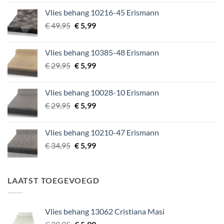
was:
is:
Vlies behang 10216-45 Erismann
€ 39,95.
€ 5,99.
Oorspronkelijke
Huidige
€
49,95
€
5,99
prijs
prijs
was:
is:
Vlies behang 10385-48 Erismann
€ 49,95.
€ 5,99.
Oorspronkelijke
Huidige
€
29,95
€
5,99
prijs
prijs
was:
is:
Vlies behang 10028-10 Erismann
€ 29,95.
€ 5,99.
Oorspronkelijke
Huidige
€
29,95
€
5,99
prijs
prijs
was:
is:
Vlies behang 10210-47 Erismann
€ 29,95.
€ 5,99.
Oorspronkelijke
Huidige
€
34,95
€
5,99
prijs
prijs
was:
is:
€ 34,95.
€ 5,99.
LAATST TOEGEVOEGD
Vlies behang 13062 Cristiana Masi
Oorspronkelijke
Huidige