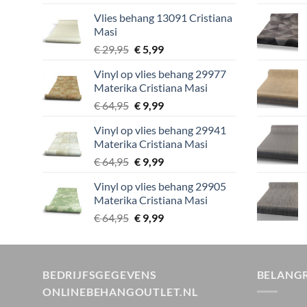
prijs
prijs
Vlies behang 13091 Cristiana
was:
is:
Masi
€ 29,95.
€ 5,99.
Oorspronkelijke
Huidige
€
29,95
€
5,99
prijs
prijs
Vinyl op vlies behang 29977
was:
is:
Materika Cristiana Masi
€ 29,95.
€ 5,99.
Oorspronkelijke
Huidige
€
64,95
€
9,99
prijs
prijs
Vinyl op vlies behang 29941
was:
is:
Materika Cristiana Masi
€ 64,95.
€ 9,99.
Oorspronkelijke
Huidige
€
64,95
€
9,99
prijs
prijs
Vinyl op vlies behang 29905
was:
is:
Materika Cristiana Masi
€ 64,95.
€ 9,99.
Oorspronkelijke
Huidige
€
64,95
€
9,99
prijs
prijs
was:
is:
€ 64,95.
€ 9,99.
BEDRIJFSGEGEVENS
BELANGR
ONLINEBEHANGOUTLET.NL