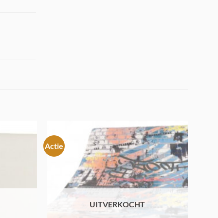
Actie
Toevoegen
Toevoegen
aan
aan
verlanglijst
verlanglijst
UITVERKOCHT