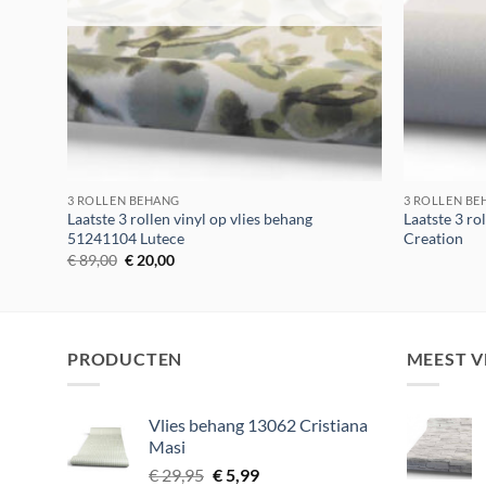
3 ROLLEN BEHANG
3 ROLLEN B
Laatste 3 rollen vinyl op vlies behang
Laatste 3 ro
51241104 Lutece
Creation
Oorspronkelijke
Huidige
€
89,00
€
20,00
prijs
prijs
was:
is:
€ 89,00.
€ 20,00.
PRODUCTEN
MEEST 
Vlies behang 13062 Cristiana
Masi
Oorspronkelijke
Huidige
€
29,95
€
5,99