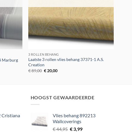
3 ROLLEN BEHANG
Laatste 3 rollen vlies behang 37371-1 A.S.
44 Marburg
Creation
Oorspronkelijke
Huidige
€
89,00
€
20,00
prijs
prijs
was:
is:
€ 89,00.
€ 20,00.
HOOGST GEWAARDEERDE
 Cristiana
Vlies behang 892213
Wallcoverings
lijke
ige
Oorspronkelijke
Huidige
€
44,95
€
3,99