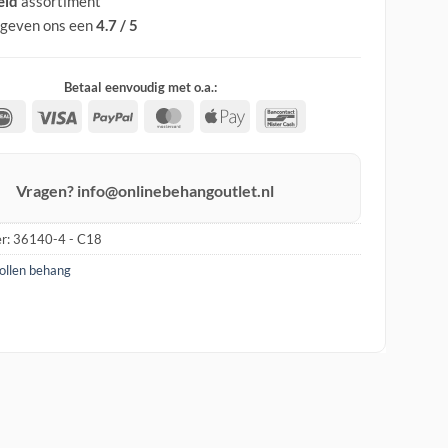
eid
assortiment
 geven ons een
4.7 / 5
Betaal eenvoudig met o.a.:
IDeal
Visa
PayPal
MasterCard
Apple
Bancontact
Pay
Vragen? info@onlinebehangoutlet.nl
r:
36140-4 - C18
rollen behang