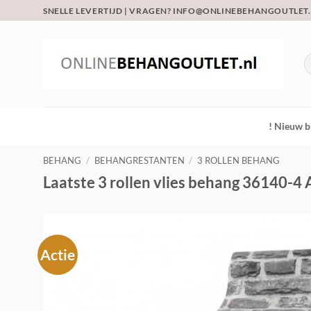
Ga
SNELLE LEVERTIJD | VRAGEN? INFO@ONLINEBEHANGOUTLET
naar
inhoud
Z
na
! Nieuw b
BEHANG
/
BEHANGRESTANTEN
/
3 ROLLEN BEHANG
Laatste 3 rollen vlies behang 36140-4 
Actie