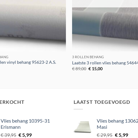
EHANG
3 ROLLEN BEHANG
llen vinyl behang 95623-2 A.S.
Laatste 3 rollen vlies behang 546
Oorspronkelijke
Huidige
€
89,00
€
15,00
prijs
prijs
was:
is:
€ 89,00.
€ 15,00.
VERKOCHT
LAATST TOEGEVOEGD
Vlies behang 10395-31
Vlies behang 13062
Erismann
Masi
Oorspronkelijke
Huidige
Oorspronke
Huid
€
39,95
€
5,99
€
29,95
€
5,99