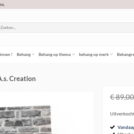
.NL
oeken
ar:
innen !
Behang
Behang op thema
behang op merk
Behangre
A.s. Creation
€
89,00
Toevoegen
Uitverkoch
aan
verlanglijst
Vandaa