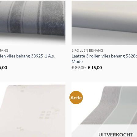
EHANG
3 ROLLEN BEHANG
llen vlies behang 33925-1 A.s.
Laatste 3 rollen vlies behang 532
Mode
spronkelijke
Huidige
Oorspronkelijke
Huidige
5,00
€
89,00
€
15,00
s
prijs
prijs
prijs
:
is:
was:
is:
9,00.
€ 15,00.
€ 89,00.
€ 15,00.
Actie
Toevoegen
aan
verlanglijst
UITVERKOCHT