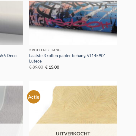
3 ROLLEN BEHANG
8656 Deco
Laatste 3 rollen papier behang 51145901
Lutece
Oorspronkelijke
Huidige
€
89,00
€
15,00
prijs
prijs
was:
is:
€ 89,00.
€ 15,00.
Actie
Toevoegen
Toevoegen
aan
aan
verlanglijst
verlanglijst
UITVERKOCHT