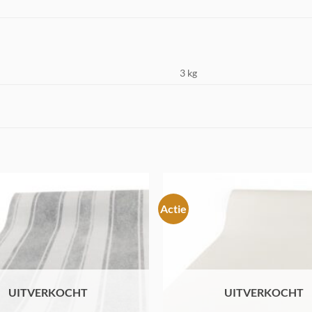
3 kg
Actie
Toevoegen
aan
verlanglijst
UITVERKOCHT
UITVERKOCHT