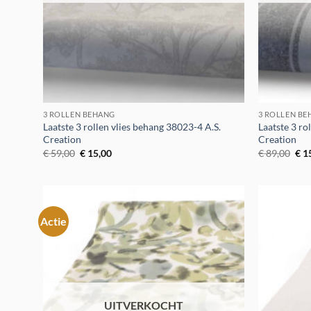
3 ROLLEN BEHANG
3 ROLLEN B
Laatste 3 rollen vlies behang 38023-4 A.S.
Laatste 3 ro
Creation
Creation
Oorspronkelijke
Huidige
Oor
€
59,00
€
15,00
€
89,00
€
1
prijs
prijs
prij
was:
is:
was
€ 59,00.
€ 15,00.
€ 8
Actie
Toevoegen
aan
verlanglijst
UITVERKOCHT