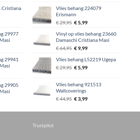
prijs
prijs
 Cristiana
Vlies behang 224079
was:
is:
Erismann
9.
€ 44,95.
€ 3,99.
lijke
ige
Oorspronkelijke
Huidige
€
29,95
€
5,99
prijs
prijs
ang 29977
Vinyl op vlies behang 23660
was:
is:
 Masi
Damaschi Cristiana Masi
9.
€ 29,95.
€ 5,99.
lijke
ige
Oorspronkelijke
Huidige
€
64,95
€
9,99
prijs
prijs
ang 29941
Vlies behang L52219 Ugepa
was:
is:
 Masi
Oorspronkelijke
Huidige
9.
€
29,95
€ 64,95.
€
5,99
€ 9,99.
lijke
ige
prijs
prijs
was:
is:
Vlies behang 921513
ang 29905
€ 29,95.
€ 5,99.
Wallcoverings
 Masi
9.
Oorspronkelijke
Huidige
€
44,95
€
3,99
lijke
ige
prijs
prijs
was:
is:
€ 44,95.
€ 3,99.
9.
Trustpilot