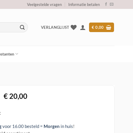
Veelgestelde vragen
Informatie betalen
VERLANGLIJST
€
0,00
stanten
Oorspronkelijke
Huidige
€
20,00
prijs
prijs
was:
is:
t
€ 89,00.
€ 20,00.
g
voor 16.00 besteld =
Morgen
in huis
!