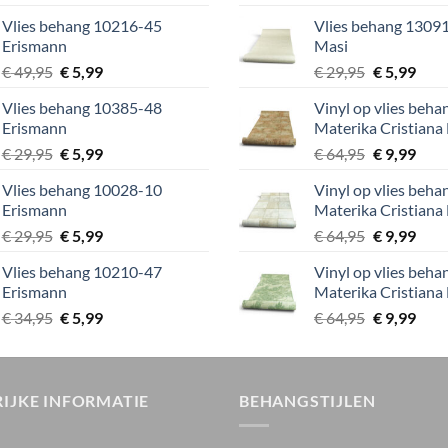
prijs
prijs
prijs
prijs
Vlies behang 10216-45
Vlies behang 13091
was:
is:
was:
is:
Erismann
Masi
€ 39,95.
€ 5,99.
€ 29,95.
€ 5,9
Oorspronkelijke
Huidige
Oorspronke
Huid
€
49,95
€
5,99
€
29,95
€
5,99
prijs
prijs
prijs
prijs
Vlies behang 10385-48
Vinyl op vlies beh
was:
is:
was:
is:
Erismann
Materika Cristiana
€ 49,95.
€ 5,99.
€ 29,95.
€ 5,9
Oorspronkelijke
Huidige
Oorspronke
Huid
€
29,95
€
5,99
€
64,95
€
9,99
prijs
prijs
prijs
prijs
Vlies behang 10028-10
Vinyl op vlies beh
was:
is:
was:
is:
Erismann
Materika Cristiana
€ 29,95.
€ 5,99.
€ 64,95.
€ 9,9
Oorspronkelijke
Huidige
Oorspronke
Huid
€
29,95
€
5,99
€
64,95
€
9,99
prijs
prijs
prijs
prijs
Vlies behang 10210-47
Vinyl op vlies beh
was:
is:
was:
is:
Erismann
Materika Cristiana
€ 29,95.
€ 5,99.
€ 64,95.
€ 9,9
Oorspronkelijke
Huidige
Oorspronke
Huid
€
34,95
€
5,99
€
64,95
€
9,99
prijs
prijs
prijs
prijs
was:
is:
was:
is:
€ 34,95.
€ 5,99.
€ 64,95.
€ 9,9
IJKE INFORMATIE
BEHANGSTIJLEN