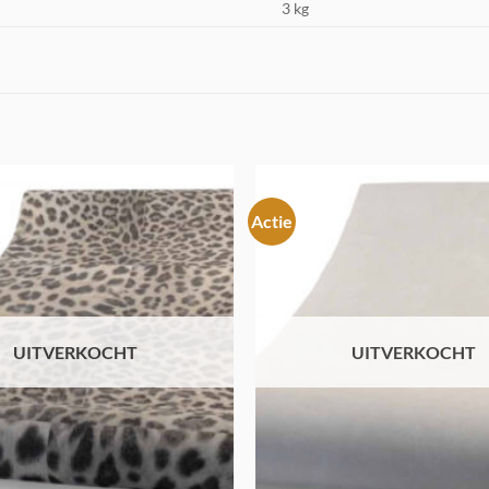
3 kg
Actie
Toevoegen
aan
verlanglijst
UITVERKOCHT
UITVERKOCHT