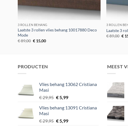
3 ROLLEN BEHANG
3 ROLLEN B
Laatste 3 rollen vlies behang 10017880 Deco
Laatste 3 r
Mode
Oor
€
89,00
€
1
prij
Oorspronkelijke
Huidige
€
89,00
€
15,00
was
prijs
prijs
€ 8
was:
is:
€ 89,00.
€ 15,00.
PRODUCTEN
MEEST 
Vlies behang 13062 Cristiana
Masi
Oorspronkelijke
Huidige
€
29,95
€
5,99
prijs
prijs
Vlies behang 13091 Cristiana
was:
is:
Masi
€ 29,95.
€ 5,99.
Oorspronkelijke
Huidige
€
29,95
€
5,99
prijs
prijs