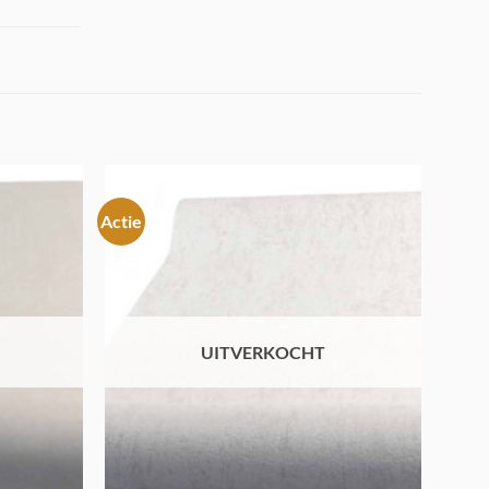
Actie
Toevoegen
Toevoegen
aan
aan
verlanglijst
verlanglijst
UITVERKOCHT