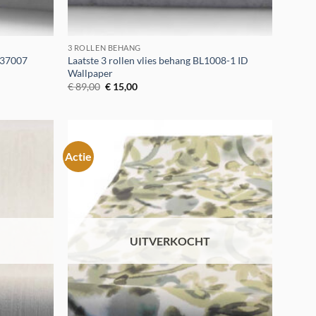
3 ROLLEN BEHANG
137007
Laatste 3 rollen vlies behang BL1008-1 ID
Wallpaper
Oorspronkelijke
Huidige
€
89,00
€
15,00
prijs
prijs
was:
is:
€ 89,00.
€ 15,00.
Actie
Toevoegen
Toevoegen
aan
aan
verlanglijst
verlanglijst
UITVERKOCHT