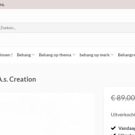
.NL
oeken
ar:
innen !
Behang
Behang op thema
behang op merk
Behangre
A.s. Creation
€
89,00
Toevoegen
Uitverkoch
aan
verlanglijst
Vandaa