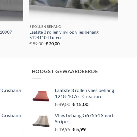
3 ROLLEN BEHANG
110907
Laatste 3 rollen vinyl op vlies behang
51241104 Lutece
Oorspronkelijke
Huidige
€
89,00
€
20,00
prijs
prijs
was:
is:
€ 89,00.
€ 20,00.
HOOGST GEWAARDEERDE
 Cristiana
Laatste 3 rollen vlies behang
1218-10 A.s. Creation
lijke
ige
Oorspronkelijke
Huidige
€
89,00
€
15,00
prijs
prijs
 Cristiana
Vlies behang G67554 Smart
was:
is:
Stripes
9.
€ 89,00.
€ 15,00.
lijke
ige
Oorspronkelijke
Huidige
€
39,95
€
5,99
prijs
prijs