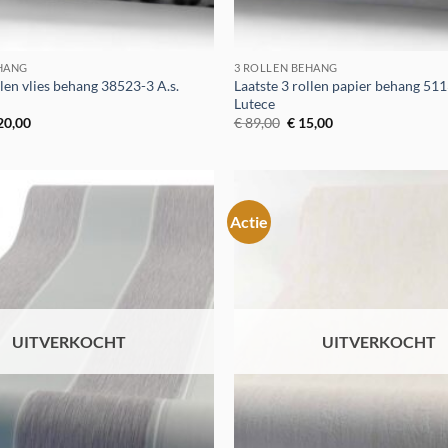
EHANG
3 ROLLEN BEHANG
llen vlies behang 38523-3 A.s.
Laatste 3 rollen papier behang 51
Lutece
rspronkelijke
Huidige
Oorspronkelijke
Huidige
20,00
€
89,00
€
15,00
ijs
prijs
prijs
prijs
s:
is:
was:
is:
119,00.
€ 20,00.
€ 89,00.
€ 15,00.
Actie
Toevoegen
aan
verlanglijst
UITVERKOCHT
UITVERKOCHT