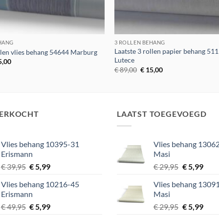
EHANG
3 ROLLEN BEHANG
Laatste 3 rollen papier behang 51
ollen vlies behang 54644 Marburg
Lutece
spronkelijke
Huidige
5,00
s
prijs
Oorspronkelijke
Huidige
€
89,00
€
15,00
:
is:
prijs
prijs
9,00.
€ 15,00.
was:
is:
€ 89,00.
€ 15,00.
VERKOCHT
LAATST TOEGEVOEGD
Vlies behang 10395-31
Vlies behang 13062
Erismann
Masi
Oorspronkelijke
Huidige
Oorspronke
Huid
€
39,95
€
5,99
€
29,95
€
5,99
prijs
prijs
prijs
prijs
Vlies behang 10216-45
Vlies behang 13091
was:
is:
was:
is:
Erismann
Masi
€ 39,95.
€ 5,99.
€ 29,95.
€ 5,9
Oorspronkelijke
Huidige
Oorspronke
Huid
€
49,95
€
5,99
€
29,95
€
5,99
prijs
prijs
prijs
prijs