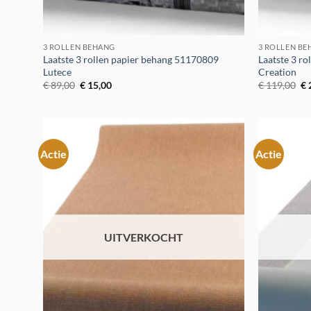
3 ROLLEN BEHANG
3 ROLLEN B
Laatste 3 rollen papier behang 51170809
Laatste 3 ro
Lutece
Creation
Oorspronkelijke
Huidige
Oo
€
89,00
€
15,00
€
119,00
€
prijs
prijs
pr
was:
is:
wa
€ 89,00.
€ 15,00.
€ 
Actie
Actie
Toevoegen
aan
verlanglijst
UITVERKOCHT