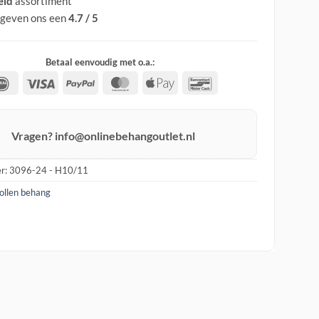
eid
assortiment
 geven ons een
4.7 / 5
Betaal eenvoudig met o.a.:
IDeal
Visa
PayPal
MasterCard
Apple
Bancontact
Pay
Vragen? info@onlinebehangoutlet.nl
r:
3096-24 - H10/11
rollen behang