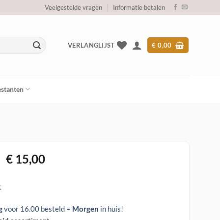
Veelgestelde vragen
Informatie betalen
VERLANGLIJST
€
0,00
stanten
Oorspronkelijke
Huidige
€
15,00
prijs
prijs
was:
is:
t
€ 89,00.
€ 15,00.
g
voor 16.00 besteld =
Morgen
in huis
!