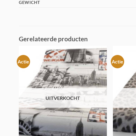
GEWICHT
Gerelateerde producten
Actie
Actie
Toevoegen
aan
verlanglijst
UITVERKOCHT