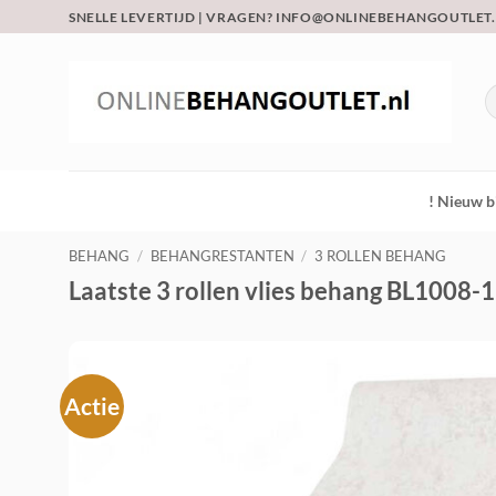
Ga
SNELLE LEVERTIJD | VRAGEN? INFO@ONLINEBEHANGOUTLET
naar
inhoud
Z
na
! Nieuw b
BEHANG
/
BEHANGRESTANTEN
/
3 ROLLEN BEHANG
Laatste 3 rollen vlies behang BL1008-
Actie