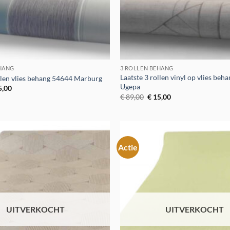
EHANG
3 ROLLEN BEHANG
Laatste 3 rollen vinyl op vlies be
ollen vlies behang 54644 Marburg
Ugepa
spronkelijke
Huidige
5,00
s
prijs
Oorspronkelijke
Huidige
€
89,00
€
15,00
:
is:
prijs
prijs
9,00.
€ 15,00.
was:
is:
€ 89,00.
€ 15,00.
Actie
Toevoegen
aan
verlanglijst
UITVERKOCHT
UITVERKOCHT