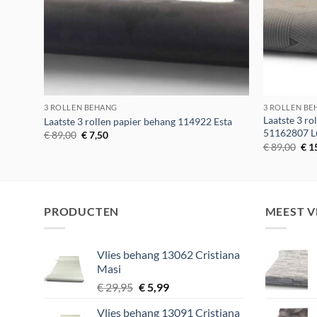
3 ROLLEN BEHANG
3 ROLLEN B
Laatste 3 ro
Laatste 3 rollen papier behang 114922 Esta
51162807 L
Oorspronkelijke
Huidige
€
89,00
€
7,50
prijs
prijs
Oor
€
89,00
€
1
was:
is:
prij
€ 89,00.
€ 7,50.
was
€ 8
PRODUCTEN
MEEST 
Vlies behang 13062 Cristiana
Masi
Oorspronkelijke
Huidige
€
29,95
€
5,99
prijs
prijs
Vlies behang 13091 Cristiana
was:
is: