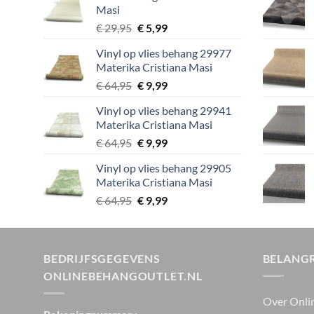
Masi
€ 29,95.
€ 5,99.
Oorspronkelijke
Huidige
€
29,95
€
5,99
prijs
prijs
Vinyl op vlies behang 29977
was:
is:
Materika Cristiana Masi
€ 29,95.
€ 5,99.
Oorspronkelijke
Huidige
€
64,95
€
9,99
prijs
prijs
Vinyl op vlies behang 29941
was:
is:
Materika Cristiana Masi
€ 64,95.
€ 9,99.
Oorspronkelijke
Huidige
€
64,95
€
9,99
prijs
prijs
Vinyl op vlies behang 29905
was:
is:
Materika Cristiana Masi
€ 64,95.
€ 9,99.
Oorspronkelijke
Huidige
€
64,95
€
9,99
prijs
prijs
was:
is:
€ 64,95.
€ 9,99.
BEDRIJFSGEGEVENS
BELANGR
ONLINEBEHANGOUTLET.NL
Over Onli