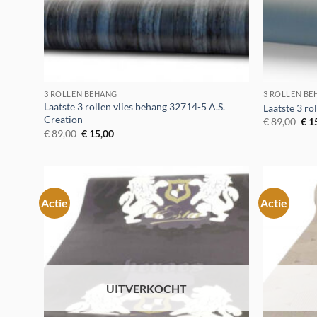
3 ROLLEN BEHANG
3 ROLLEN B
Laatste 3 rollen vlies behang 32714-5 A.S.
Laatste 3 r
Creation
Oor
€
89,00
€
1
prij
Oorspronkelijke
Huidige
€
89,00
€
15,00
was
prijs
prijs
€ 8
was:
is:
€ 89,00.
€ 15,00.
Actie
Actie
Toevoegen
aan
verlanglijst
UITVERKOCHT