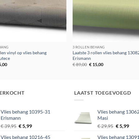
EHANG
3 ROLLEN BEHANG
llen vinyl op vlies behang
Laatste 3 rollen vlies behang 1308
utece
Erismann
spronkelijke
Huidige
Oorspronkelijke
Huidige
5,00
€
89,00
€
15,00
s
prijs
prijs
prijs
:
is:
was:
is:
9,00.
€ 15,00.
€ 89,00.
€ 15,00.
VERKOCHT
LAATST TOEGEVOEGD
Vlies behang 10395-31
Vlies behang 13062
Erismann
Masi
Oorspronkelijke
Huidige
Oorspronke
Huid
€
39,95
€
5,99
€
29,95
€
5,99
prijs
prijs
prijs
prijs
Vlies behang 10216-45
Vlies behang 13091
was:
is:
was:
is: