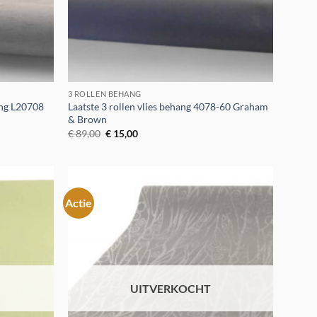
3 ROLLEN BEHANG
hang L20708
Laatste 3 rollen vlies behang 4078-60 Graham
& Brown
Oorspronkelijke
Huidige
€
89,00
€
15,00
prijs
prijs
was:
is:
€ 89,00.
€ 15,00.
Actie
Toevoegen
Toevoegen
aan
aan
verlanglijst
verlanglijst
UITVERKOCHT