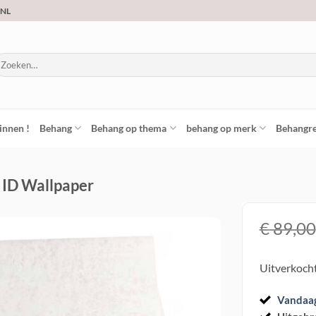
.NL
oeken
ar:
innen !
Behang
Behang op thema
behang op merk
Behangre
1 ID Wallpaper
€
89,00
Toevoegen
Uitverkoch
aan
verlanglijst
Vandaa