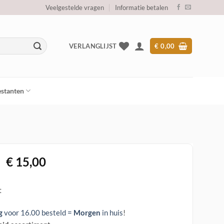
Veelgestelde vragen
Informatie betalen
VERLANGLIJST
€
0,00
stanten
Oorspronkelijke
Huidige
€
15,00
prijs
prijs
was:
is:
t
€ 89,00.
€ 15,00.
g
voor 16.00 besteld =
Morgen
in huis
!