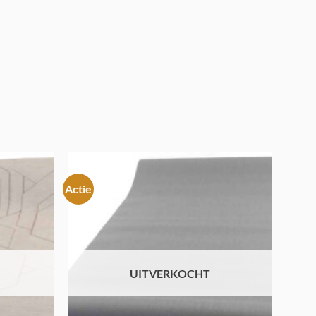
Actie
Toevoegen
Toevoegen
aan
aan
verlanglijst
verlanglijst
UITVERKOCHT