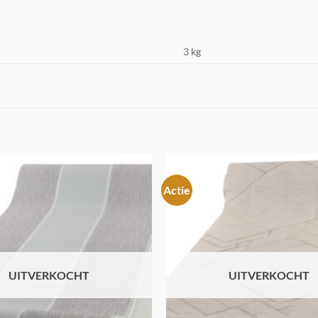
3 kg
Actie
Toevoegen
aan
verlanglijst
UITVERKOCHT
UITVERKOCHT