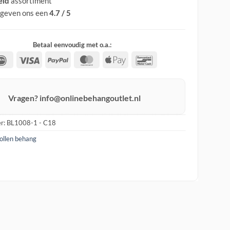
eid
assortiment
 geven ons een
4.7 / 5
Betaal eenvoudig met o.a.:
IDeal
Visa
PayPal
MasterCard
Apple
Bancontact
Pay
Vragen? info@onlinebehangoutlet.nl
r:
BL1008-1 - C18
rollen behang