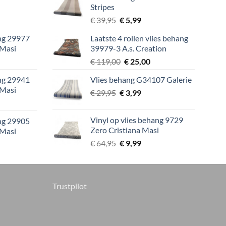
Stripes
9.
€ 89,00.
€ 15,00.
lijke
ige
Oorspronkelijke
Huidige
€
39,95
€
5,99
prijs
prijs
ang 29977
Laatste 4 rollen vlies behang
was:
is:
 Masi
39979-3 A.s. Creation
9.
€ 39,95.
€ 5,99.
lijke
ige
Oorspronkelijke
Huidige
€
119,00
€
25,00
prijs
prijs
ang 29941
Vlies behang G34107 Galerie
was:
is:
 Masi
Oorspronkelijke
Huidige
9.
€
29,95
€
€ 119,00.
3,99
€ 25,00.
lijke
ige
prijs
prijs
was:
is:
Vinyl op vlies behang 9729
ang 29905
€ 29,95.
€ 3,99.
Zero Cristiana Masi
 Masi
9.
Oorspronkelijke
Huidige
€
64,95
€
9,99
lijke
ige
prijs
prijs
was:
is:
€ 64,95.
€ 9,99.
9.
Trustpilot