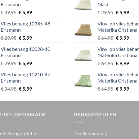
Erismann
Masi
€ 39,95.
€ 5,99.
€ 29,95.
€ 5,9
Oorspronkelijke
Huidige
Oorspronke
Huid
€
49,95
€
5,99
€
29,95
€
5,99
prijs
prijs
prijs
prijs
Vlies behang 10385-48
Vinyl op vlies beh
was:
is:
was:
is:
Erismann
Materika Cristiana
€ 49,95.
€ 5,99.
€ 29,95.
€ 5,9
Oorspronkelijke
Huidige
Oorspronke
Huid
€
29,95
€
5,99
€
64,95
€
9,99
prijs
prijs
prijs
prijs
Vlies behang 10028-10
Vinyl op vlies beh
was:
is:
was:
is:
Erismann
Materika Cristiana
€ 29,95.
€ 5,99.
€ 64,95.
€ 9,9
Oorspronkelijke
Huidige
Oorspronke
Huid
€
29,95
€
5,99
€
64,95
€
9,99
prijs
prijs
prijs
prijs
Vlies behang 10210-47
Vinyl op vlies beh
was:
is:
was:
is:
Erismann
Materika Cristiana
€ 29,95.
€ 5,99.
€ 64,95.
€ 9,9
Oorspronkelijke
Huidige
Oorspronke
Huid
€
34,95
€
5,99
€
64,95
€
9,99
prijs
prijs
prijs
prijs
was:
is:
was:
is:
€ 34,95.
€ 5,99.
€ 64,95.
€ 9,9
IJKE INFORMATIE
BEHANGSTIJLEN
nebehangoutlet.nl
4 rollen behang