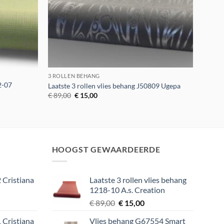
3 ROLLEN BEHANG
2-07
Laatste 3 rollen vlies behang J50809 Ugepa
Oorspronkelijke
Huidige
€
89,00
€
15,00
prijs
prijs
was:
is:
€ 89,00.
€ 15,00.
HOOGST GEWAARDEERDE
 Cristiana
Laatste 3 rollen vlies behang
1218-10 A.s. Creation
lijke
ige
Oorspronkelijke
Huidige
€
89,00
€
15,00
prijs
prijs
 Cristiana
Vlies behang G67554 Smart
was:
is: