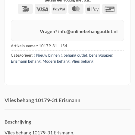
IDeal
Visa
PayPal
MasterCard
Apple
Banconta
Pay
Vragen? info@onlinebehangoutlet.nl
Artikelnummer:
10179-31 - J54
Categorieën:
! Nieuw binnen !
,
behang outlet
,
behangpapier
,
Erismann behang
,
Modern behang
,
Vlies behang
Vlies behang 10179-31 Erismann
Beschrijving
Vlies behang 10179-31 Erismann.