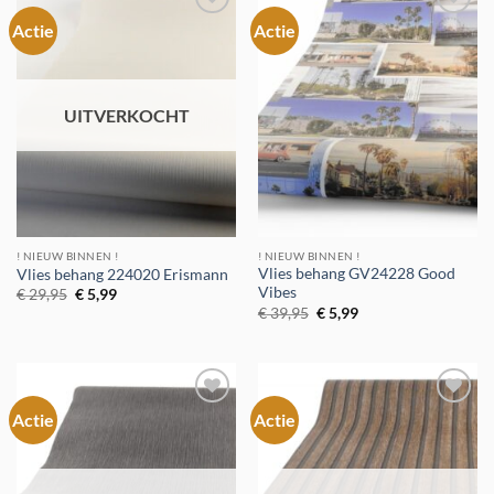
Actie
Actie
Toevoegen
Toevoegen
aan
aan
verlanglijst
verlanglijst
UITVERKOCHT
! NIEUW BINNEN !
! NIEUW BINNEN !
Vlies behang GV24228 Good
Vlies behang 224020 Erismann
Vibes
Oorspronkelijke
Huidige
€
29,95
€
5,99
prijs
prijs
Oorspronkelijke
Huidige
€
39,95
€
5,99
was:
is:
prijs
prijs
€ 29,95.
€ 5,99.
was:
is:
€ 39,95.
€ 5,99.
Actie
Actie
Toevoegen
Toevoegen
aan
aan
verlanglijst
verlanglijst