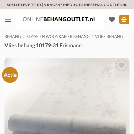
Ga
SNELLE LEVERTIJD | VRAGEN? INFO@ONLINEBEHANGOUTLET.NL
naar
inhoud
BEHANG
/
SLAAP EN WOONKAMER BEHANG
/
VLIES BEHANG
Vlies behang 10179-31 Erismann
Actie
Toevoegen
aan
verlanglijst