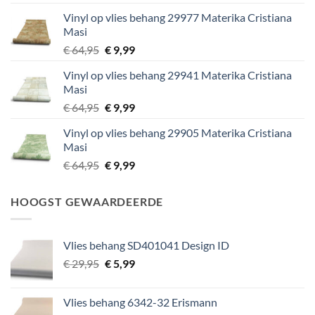
was:
is:
Vinyl op vlies behang 29977 Materika Cristiana
€ 29,95.
€ 5,99.
Masi
Oorspronkelijke
Huidige
€
64,95
€
9,99
prijs
prijs
Vinyl op vlies behang 29941 Materika Cristiana
was:
is:
Masi
€ 64,95.
€ 9,99.
Oorspronkelijke
Huidige
€
64,95
€
9,99
prijs
prijs
Vinyl op vlies behang 29905 Materika Cristiana
was:
is:
Masi
€ 64,95.
€ 9,99.
Oorspronkelijke
Huidige
€
64,95
€
9,99
prijs
prijs
was:
is:
HOOGST GEWAARDEERDE
€ 64,95.
€ 9,99.
Vlies behang SD401041 Design ID
Oorspronkelijke
Huidige
€
29,95
€
5,99
prijs
prijs
was:
is:
Vlies behang 6342-32 Erismann
€ 29,95.
€ 5,99.