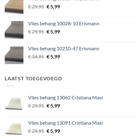
€ 49,95.
€ 5,99.
Oorspronkelijke
Huidige
€
29,95
€
5,99
prijs
prijs
was:
is:
Vlies behang 10028-10 Erismann
€ 29,95.
€ 5,99.
Oorspronkelijke
Huidige
€
29,95
€
5,99
prijs
prijs
was:
is:
Vlies behang 10210-47 Erismann
€ 29,95.
€ 5,99.
Oorspronkelijke
Huidige
€
34,95
€
5,99
prijs
prijs
was:
is:
€ 34,95.
€ 5,99.
LAATST TOEGEVOEGD
Vlies behang 13062 Cristiana Masi
Oorspronkelijke
Huidige
€
29,95
€
5,99
prijs
prijs
was:
is:
Vlies behang 13091 Cristiana Masi
€ 29,95.
€ 5,99.
Oorspronkelijke
Huidige
€
29,95
€
5,99
prijs
prijs