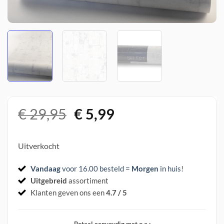
Oorspronkelijke
Huidige
€
29,95
€
5,99
prijs
prijs
was:
is:
Uitverkocht
€ 29,95.
€ 5,99.
Vandaag
voor 16.00 besteld =
Morgen
in huis
!
Uitgebreid
assortiment
Klanten geven ons een
4.7 / 5
Betaal eenvoudig met o.a.: