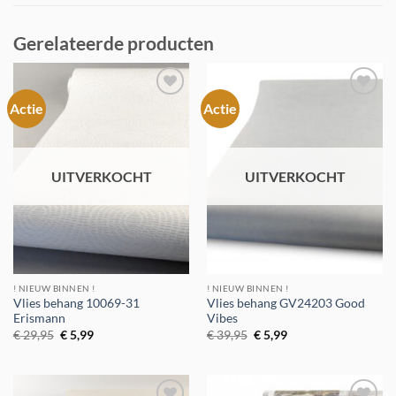
Gerelateerde producten
Actie
Actie
Toevoegen
Toevoegen
aan
aan
verlanglijst
verlanglijst
UITVERKOCHT
UITVERKOCHT
! NIEUW BINNEN !
! NIEUW BINNEN !
Vlies behang 10069-31
Vlies behang GV24203 Good
Erismann
Vibes
Oorspronkelijke
Huidige
Oorspronkelijke
Huidige
€
29,95
€
5,99
€
39,95
€
5,99
prijs
prijs
prijs
prijs
was:
is:
was:
is:
€ 29,95.
€ 5,99.
€ 39,95.
€ 5,99.