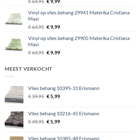
Oorspronkelijke
Huidige
€
64,95
€
9,99
prijs
prijs
Vinyl op vlies behang 29941 Materika Cristiana
was:
is:
Masi
€ 64,95.
€ 9,99.
Oorspronkelijke
Huidige
€
64,95
€
9,99
prijs
prijs
Vinyl op vlies behang 29905 Materika Cristiana
was:
is:
Masi
€ 64,95.
€ 9,99.
Oorspronkelijke
Huidige
€
64,95
€
9,99
prijs
prijs
was:
is:
MEEST VERKOCHT
€ 64,95.
€ 9,99.
Vlies behang 10395-31 Erismann
Oorspronkelijke
Huidige
€
39,95
€
5,99
prijs
prijs
was:
is:
Vlies behang 10216-45 Erismann
€ 39,95.
€ 5,99.
Oorspronkelijke
Huidige
€
49,95
€
5,99
prijs
prijs
was:
is:
Vlies behang 10385-48 Erismann