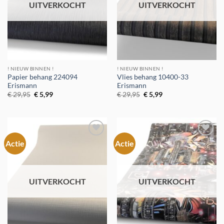
UITVERKOCHT
UITVERKOCHT
! NIEUW BINNEN !
! NIEUW BINNEN !
Papier behang 224094
Vlies behang 10400-33
Erismann
Erismann
Oorspronkelijke
Huidige
Oorspronkelijke
Huidige
€
29,95
€
5,99
€
29,95
€
5,99
prijs
prijs
prijs
prijs
was:
is:
was:
is:
€ 29,95.
€ 5,99.
€ 29,95.
€ 5,99.
Actie
Actie
Toevoegen
Toevoegen
aan
aan
verlanglijst
verlanglijst
UITVERKOCHT
UITVERKOCHT