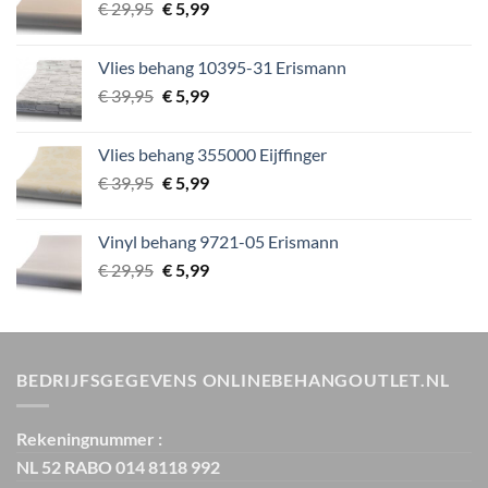
Oorspronkelijke
Huidige
€
29,95
€
5,99
prijs
prijs
was:
is:
Vlies behang 10395-31 Erismann
€ 29,95.
€ 5,99.
Oorspronkelijke
Huidige
€
39,95
€
5,99
prijs
prijs
was:
is:
Vlies behang 355000 Eijffinger
€ 39,95.
€ 5,99.
Oorspronkelijke
Huidige
€
39,95
€
5,99
prijs
prijs
was:
is:
Vinyl behang 9721-05 Erismann
€ 39,95.
€ 5,99.
Oorspronkelijke
Huidige
€
29,95
€
5,99
prijs
prijs
was:
is:
€ 29,95.
€ 5,99.
BEDRIJFSGEGEVENS ONLINEBEHANGOUTLET.NL
Rekeningnummer :
NL 52 RABO 014 8118 992