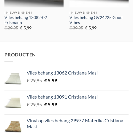
! NIEUW BINNEN !
! NIEUW BINNEN !
Vlies behang 13082-02
Vlies behang GV24225 Good
Erismann
Vibes
Oorspronkelijke
Huidige
Oorspronkelijke
Huidige
€
29,95
€
5,99
€
39,95
€
5,99
prijs
prijs
prijs
prijs
was:
is:
was:
is:
€ 29,95.
€ 5,99.
€ 39,95.
€ 5,99.
PRODUCTEN
Vlies behang 13062 Cristiana Masi
Oorspronkelijke
Huidige
€
29,95
€
5,99
prijs
prijs
was:
is:
Vlies behang 13091 Cristiana Masi
€ 29,95.
€ 5,99.
Oorspronkelijke
Huidige
€
29,95
€
5,99
prijs
prijs
was:
is:
Vinyl op vlies behang 29977 Materika Cristiana
€ 29,95.
€ 5,99.
Masi