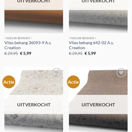
UITVERKOCHT
UITVERKOCHT
! NIEUW BINNEN !
! NIEUW BINNEN !
Vlies behang 36093-9 A.s.
Vlies behang 642-02 A.s.
Creation
Creation
Oorspronkelijke
Huidige
Oorspronkelijke
Huidige
€
29,95
€
5,99
€
29,95
€
5,99
prijs
prijs
prijs
prijs
was:
is:
was:
is:
€ 29,95.
€ 5,99.
€ 29,95.
€ 5,99.
Actie
Actie
Toevoegen
Toevoegen
aan
aan
verlanglijst
verlanglijst
UITVERKOCHT
UITVERKOCHT