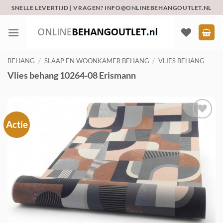
Ga
SNELLE LEVERTIJD | VRAGEN? INFO@ONLINEBEHANGOUTLET.NL
naar
inhoud
BEHANG
/
SLAAP EN WOONKAMER BEHANG
/
VLIES BEHANG
Vlies behang 10264-08 Erismann
Actie
Toevoegen
aan
verlanglijst