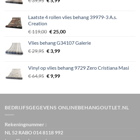
€
39,95
€ 89,00.
€
5,99
€ 15,00.
prijs
prijs
was:
is:
Laatste 4 rollen vlies behang 39979-3 A.s.
€ 39,95.
€ 5,99.
Creation
Oorspronkelijke
Huidige
€
119,00
€
25,00
prijs
prijs
Vlies behang G34107 Galerie
was:
is:
Oorspronkelijke
Huidige
€
29,95
€
€ 119,00.
3,99
€ 25,00.
prijs
prijs
was:
is:
Vinyl op vlies behang 9729 Zero Cristiana Masi
€ 29,95.
€ 3,99.
Oorspronkelijke
Huidige
€
64,95
€
9,99
prijs
prijs
was:
is:
€ 64,95.
€ 9,99.
BEDRIJFSGEGEVENS ONLINEBEHANGOUTLET.NL
Rekeningnummer :
NL 52 RABO 014 8118 992