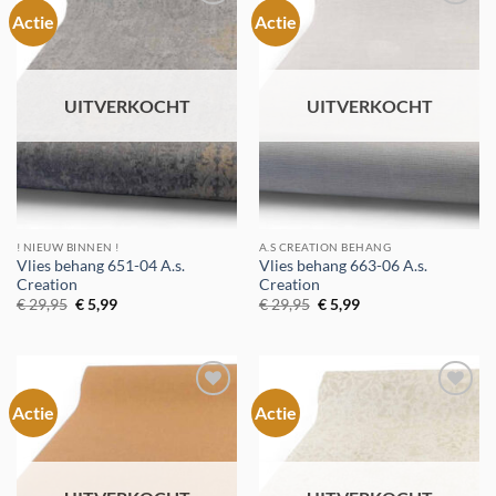
Actie
Actie
Toevoegen
Toevoegen
aan
aan
verlanglijst
verlanglijst
UITVERKOCHT
UITVERKOCHT
! NIEUW BINNEN !
A.S CREATION BEHANG
Vlies behang 651-04 A.s.
Vlies behang 663-06 A.s.
Creation
Creation
Oorspronkelijke
Huidige
Oorspronkelijke
Huidige
€
29,95
€
5,99
€
29,95
€
5,99
prijs
prijs
prijs
prijs
was:
is:
was:
is:
€ 29,95.
€ 5,99.
€ 29,95.
€ 5,99.
Actie
Actie
Toevoegen
Toevoegen
aan
aan
verlanglijst
verlanglijst