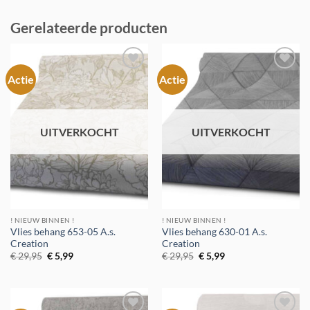
Gerelateerde producten
Actie
Actie
Toevoegen
Toevoegen
aan
aan
verlanglijst
verlanglijst
UITVERKOCHT
UITVERKOCHT
! NIEUW BINNEN !
! NIEUW BINNEN !
Vlies behang 653-05 A.s.
Vlies behang 630-01 A.s.
Creation
Creation
Oorspronkelijke
Huidige
Oorspronkelijke
Huidige
€
29,95
€
5,99
€
29,95
€
5,99
prijs
prijs
prijs
prijs
was:
is:
was:
is:
€ 29,95.
€ 5,99.
€ 29,95.
€ 5,99.