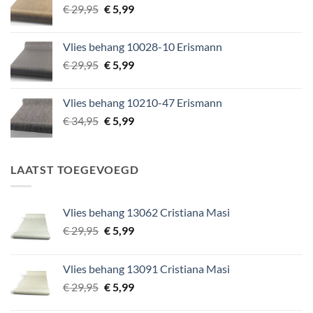
Oorspronkelijke
Huidige
€
29,95
€
5,99
prijs
prijs
was:
is:
Vlies behang 10028-10 Erismann
€ 29,95.
€ 5,99.
Oorspronkelijke
Huidige
€
29,95
€
5,99
prijs
prijs
was:
is:
Vlies behang 10210-47 Erismann
€ 29,95.
€ 5,99.
Oorspronkelijke
Huidige
€
34,95
€
5,99
prijs
prijs
was:
is:
€ 34,95.
€ 5,99.
LAATST TOEGEVOEGD
Vlies behang 13062 Cristiana Masi
Oorspronkelijke
Huidige
€
29,95
€
5,99
prijs
prijs
was:
is:
Vlies behang 13091 Cristiana Masi
€ 29,95.
€ 5,99.
Oorspronkelijke
Huidige
€
29,95
€
5,99
prijs
prijs