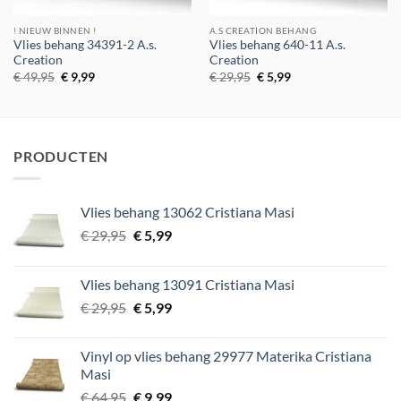
! NIEUW BINNEN !
A.S CREATION BEHANG
Vlies behang 34391-2 A.s.
Vlies behang 640-11 A.s.
Creation
Creation
Oorspronkelijke
Huidige
Oorspronkelijke
Huidige
€
49,95
€
9,99
€
29,95
€
5,99
prijs
prijs
prijs
prijs
was:
is:
was:
is:
€ 49,95.
€ 9,99.
€ 29,95.
€ 5,99.
PRODUCTEN
Vlies behang 13062 Cristiana Masi
Oorspronkelijke
Huidige
€
29,95
€
5,99
prijs
prijs
was:
is:
Vlies behang 13091 Cristiana Masi
€ 29,95.
€ 5,99.
Oorspronkelijke
Huidige
€
29,95
€
5,99
prijs
prijs
was:
is:
Vinyl op vlies behang 29977 Materika Cristiana
€ 29,95.
€ 5,99.
Masi
Oorspronkelijke
Huidige
€
64,95
€
9,99