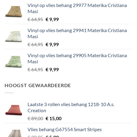
was:
is:
Vinyl op vlies behang 29977 Materika Cristiana
€ 29,95.
€ 5,99.
Masi
Oorspronkelijke
Huidige
€
64,95
€
9,99
prijs
prijs
Vinyl op vlies behang 29941 Materika Cristiana
was:
is:
Masi
€ 64,95.
€ 9,99.
Oorspronkelijke
Huidige
€
64,95
€
9,99
prijs
prijs
Vinyl op vlies behang 29905 Materika Cristiana
was:
is:
Masi
€ 64,95.
€ 9,99.
Oorspronkelijke
Huidige
€
64,95
€
9,99
prijs
prijs
was:
is:
HOOGST GEWAARDEERDE
€ 64,95.
€ 9,99.
Laatste 3 rollen vlies behang 1218-10 A.s.
Creation
Oorspronkelijke
Huidige
€
89,00
€
15,00
prijs
prijs
Vlies behang G67554 Smart Stripes
was:
is:
Oorspronkelijke
Huidige