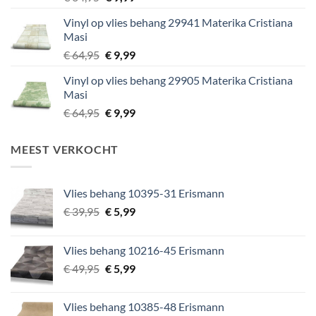
prijs
prijs
Vinyl op vlies behang 29941 Materika Cristiana
was:
is:
Masi
€ 64,95.
€ 9,99.
Oorspronkelijke
Huidige
€
64,95
€
9,99
prijs
prijs
Vinyl op vlies behang 29905 Materika Cristiana
was:
is:
Masi
€ 64,95.
€ 9,99.
Oorspronkelijke
Huidige
€
64,95
€
9,99
prijs
prijs
was:
is:
MEEST VERKOCHT
€ 64,95.
€ 9,99.
Vlies behang 10395-31 Erismann
Oorspronkelijke
Huidige
€
39,95
€
5,99
prijs
prijs
was:
is:
Vlies behang 10216-45 Erismann
€ 39,95.
€ 5,99.
Oorspronkelijke
Huidige
€
49,95
€
5,99
prijs
prijs
was:
is:
Vlies behang 10385-48 Erismann
€ 49,95.
€ 5,99.