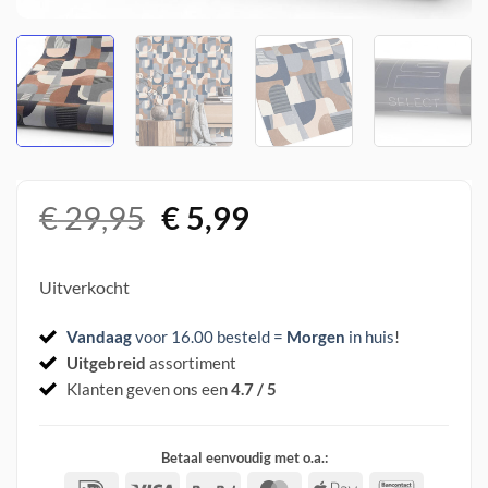
Oorspronkelijke
Huidige
€
29,95
€
5,99
prijs
prijs
was:
is:
Uitverkocht
€ 29,95.
€ 5,99.
Vandaag
voor 16.00 besteld =
Morgen
in huis
!
Uitgebreid
assortiment
Klanten geven ons een
4.7 / 5
Betaal eenvoudig met o.a.:
IDeal
Visa
PayPal
MasterCard
Apple
Banconta