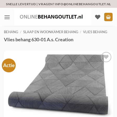
Ga
SNELLE LEVERTIJD | VRAGEN? INFO@ONLINEBEHANGOUTLET.NL
naar
inhoud
BEHANG
/
SLAAP EN WOONKAMER BEHANG
/
VLIES BEHANG
Vlies behang 630-01 A.s. Creation
Actie
Toevoegen
aan
verlanglijst