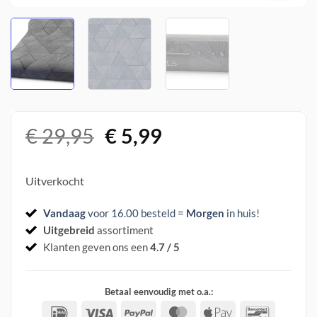
Oorspronkelijke
Huidige
€
29,95
€
5,99
prijs
prijs
was:
is:
Uitverkocht
€ 29,95.
€ 5,99.
Vandaag
voor 16.00 besteld =
Morgen
in huis
!
Uitgebreid
assortiment
Klanten geven ons een
4.7 / 5
Betaal eenvoudig met o.a.:
IDeal
Visa
PayPal
MasterCard
Apple
Banconta