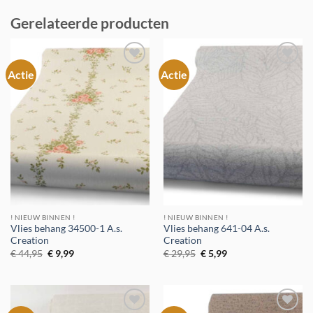
Gerelateerde producten
Actie
Actie
Toevoegen
Toevoegen
aan
aan
verlanglijst
verlanglijst
! NIEUW BINNEN !
! NIEUW BINNEN !
Vlies behang 34500-1 A.s.
Vlies behang 641-04 A.s.
Creation
Creation
Oorspronkelijke
Huidige
Oorspronkelijke
Huidige
€
44,95
€
9,99
€
29,95
€
5,99
prijs
prijs
prijs
prijs
was:
is:
was:
is:
€ 44,95.
€ 9,99.
€ 29,95.
€ 5,99.