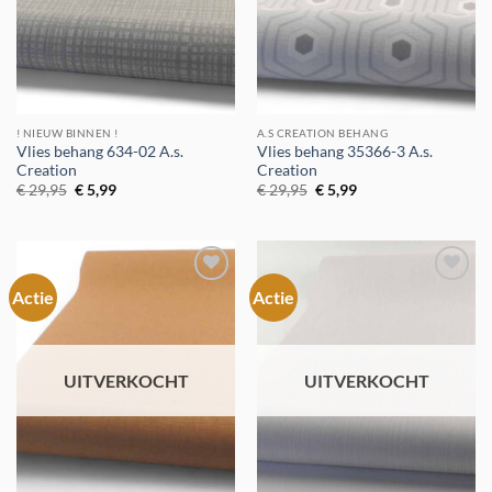
! NIEUW BINNEN !
A.S CREATION BEHANG
Vlies behang 634-02 A.s.
Vlies behang 35366-3 A.s.
Creation
Creation
Oorspronkelijke
Huidige
Oorspronkelijke
Huidige
€
29,95
€
5,99
€
29,95
€
5,99
prijs
prijs
prijs
prijs
was:
is:
was:
is:
€ 29,95.
€ 5,99.
€ 29,95.
€ 5,99.
Actie
Actie
Toevoegen
Toevoegen
aan
aan
verlanglijst
verlanglijst
UITVERKOCHT
UITVERKOCHT