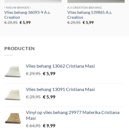
! NIEUW BINNEN !
A.S CREATION BEHANG
Vlies behang 36093-9 A.s.
Vlies behang 539865 A.s.
Creation
Creation
Oorspronkelijke
Huidige
Oorspronkelijke
Huidige
€
29,95
€
5,99
€
29,95
€
5,99
prijs
prijs
prijs
prijs
was:
is:
was:
is:
€ 29,95.
€ 5,99.
€ 29,95.
€ 5,99.
PRODUCTEN
Vlies behang 13062 Cristiana Masi
Oorspronkelijke
Huidige
€
29,95
€
5,99
prijs
prijs
was:
is:
Vlies behang 13091 Cristiana Masi
€ 29,95.
€ 5,99.
Oorspronkelijke
Huidige
€
29,95
€
5,99
prijs
prijs
was:
is:
Vinyl op vlies behang 29977 Materika Cristiana
€ 29,95.
€ 5,99.
Masi
Oorspronkelijke
Huidige
€
64,95
€
9,99