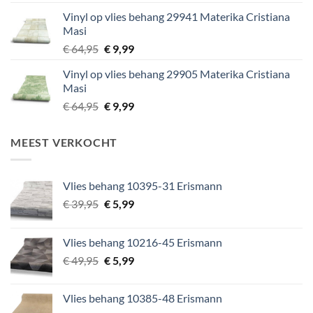
prijs
prijs
Vinyl op vlies behang 29941 Materika Cristiana
was:
is:
Masi
€ 64,95.
€ 9,99.
Oorspronkelijke
Huidige
€
64,95
€
9,99
prijs
prijs
Vinyl op vlies behang 29905 Materika Cristiana
was:
is:
Masi
€ 64,95.
€ 9,99.
Oorspronkelijke
Huidige
€
64,95
€
9,99
prijs
prijs
was:
is:
MEEST VERKOCHT
€ 64,95.
€ 9,99.
Vlies behang 10395-31 Erismann
Oorspronkelijke
Huidige
€
39,95
€
5,99
prijs
prijs
was:
is:
Vlies behang 10216-45 Erismann
€ 39,95.
€ 5,99.
Oorspronkelijke
Huidige
€
49,95
€
5,99
prijs
prijs
was:
is:
Vlies behang 10385-48 Erismann
€ 49,95.
€ 5,99.