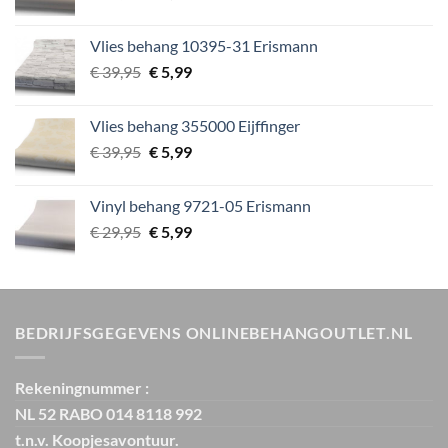
prijs
prijs
was:
is:
Vlies behang 10395-31 Erismann
€ 29,95.
€ 5,99.
Oorspronkelijke
Huidige
€
39,95
€
5,99
prijs
prijs
was:
is:
Vlies behang 355000 Eijffinger
€ 39,95.
€ 5,99.
Oorspronkelijke
Huidige
€
39,95
€
5,99
prijs
prijs
was:
is:
Vinyl behang 9721-05 Erismann
€ 39,95.
€ 5,99.
Oorspronkelijke
Huidige
€
29,95
€
5,99
prijs
prijs
was:
is:
€ 29,95.
€ 5,99.
BEDRIJFSGEGEVENS ONLINEBEHANGOUTLET.NL
Rekeningnummer :
NL 52 RABO 014 8118 992
t.n.v. Koopjesavontuur.