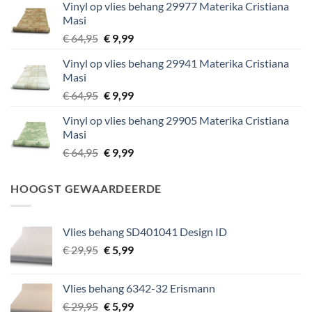
Vinyl op vlies behang 29977 Materika Cristiana
€ 29,95.
€ 5,99.
Masi
Oorspronkelijke
Huidige
€
64,95
€
9,99
prijs
prijs
Vinyl op vlies behang 29941 Materika Cristiana
was:
is:
Masi
€ 64,95.
€ 9,99.
Oorspronkelijke
Huidige
€
64,95
€
9,99
prijs
prijs
Vinyl op vlies behang 29905 Materika Cristiana
was:
is:
Masi
€ 64,95.
€ 9,99.
Oorspronkelijke
Huidige
€
64,95
€
9,99
prijs
prijs
was:
is:
HOOGST GEWAARDEERDE
€ 64,95.
€ 9,99.
Vlies behang SD401041 Design ID
Oorspronkelijke
Huidige
€
29,95
€
5,99
prijs
prijs
was:
is:
Vlies behang 6342-32 Erismann
€ 29,95.
€ 5,99.
Oorspronkelijke
Huidige
€
29,95
€
5,99