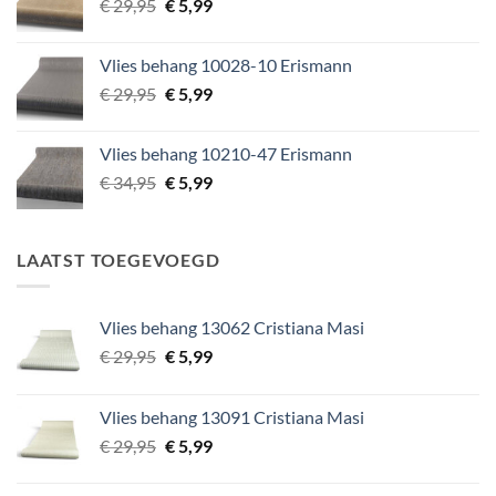
Oorspronkelijke
Huidige
€
29,95
€
5,99
prijs
prijs
was:
is:
Vlies behang 10028-10 Erismann
€ 29,95.
€ 5,99.
Oorspronkelijke
Huidige
€
29,95
€
5,99
prijs
prijs
was:
is:
Vlies behang 10210-47 Erismann
€ 29,95.
€ 5,99.
Oorspronkelijke
Huidige
€
34,95
€
5,99
prijs
prijs
was:
is:
€ 34,95.
€ 5,99.
LAATST TOEGEVOEGD
Vlies behang 13062 Cristiana Masi
Oorspronkelijke
Huidige
€
29,95
€
5,99
prijs
prijs
was:
is:
Vlies behang 13091 Cristiana Masi
€ 29,95.
€ 5,99.
Oorspronkelijke
Huidige
€
29,95
€
5,99
prijs
prijs
was:
is: