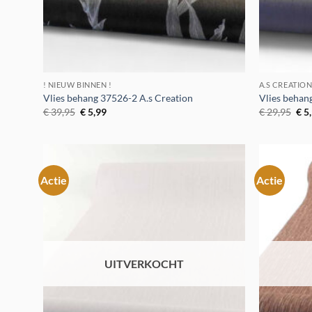
! NIEUW BINNEN !
A.S CREATIO
Vlies behang 37526-2 A.s Creation
Vlies behan
Oorspronkelijke
Huidige
Oor
€
39,95
€
5,99
€
29,95
€
5
prijs
prijs
prij
was:
is:
was
€ 39,95.
€ 5,99.
€ 2
Actie
Actie
Toevoegen
aan
verlanglijst
UITVERKOCHT