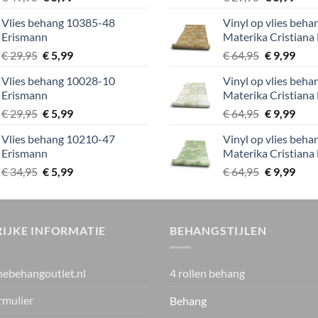
prijs
prijs
prijs
prijs
Vlies behang 10385-48
Vinyl op vlies beh
was:
is:
was:
is:
Erismann
Materika Cristiana
€ 49,95.
€ 5,99.
€ 29,95.
€ 5,9
Oorspronkelijke
Huidige
Oorspronke
Huid
€
29,95
€
5,99
€
64,95
€
9,99
prijs
prijs
prijs
prijs
Vlies behang 10028-10
Vinyl op vlies beh
was:
is:
was:
is:
Erismann
Materika Cristiana
€ 29,95.
€ 5,99.
€ 64,95.
€ 9,9
Oorspronkelijke
Huidige
Oorspronke
Huid
€
29,95
€
5,99
€
64,95
€
9,99
prijs
prijs
prijs
prijs
Vlies behang 10210-47
Vinyl op vlies beh
was:
is:
was:
is:
Erismann
Materika Cristiana
€ 29,95.
€ 5,99.
€ 64,95.
€ 9,9
Oorspronkelijke
Huidige
Oorspronke
Huid
€
34,95
€
5,99
€
64,95
€
9,99
prijs
prijs
prijs
prijs
was:
is:
was:
is:
€ 34,95.
€ 5,99.
€ 64,95.
€ 9,9
IJKE INFORMATIE
BEHANGSTIJLEN
nebehangoutlet.nl
4 rollen behang
rmulier
Behang