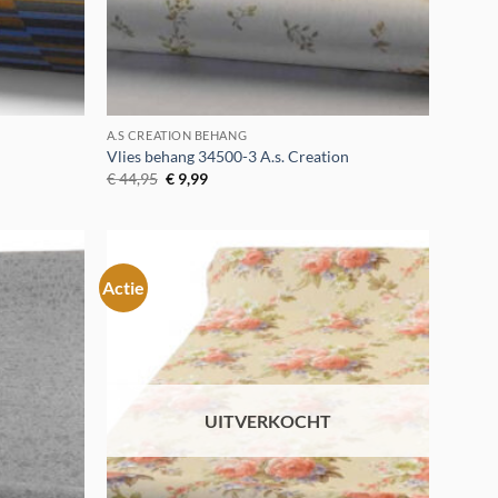
A.S CREATION BEHANG
n
Vlies behang 34500-3 A.s. Creation
Oorspronkelijke
Huidige
€
44,95
€
9,99
prijs
prijs
was:
is:
€ 44,95.
€ 9,99.
Actie
Toevoegen
Toevoegen
aan
aan
verlanglijst
verlanglijst
UITVERKOCHT