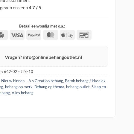
eid
assortiment
 geven ons een
4.7 / 5
Betaal eenvoudig met o.a.:
IDeal
Visa
PayPal
MasterCard
Apple
Bancontact
Pay
Vragen? info@onlinebehangoutlet.nl
r:
642-02 - J2/F10
! Nieuw binnen !
,
A.s Creation behang
,
Barok behang / klassiek
ng
,
behang op merk
,
Behang op thema
,
behang outlet
,
Slaap en
ehang
,
Vlies behang