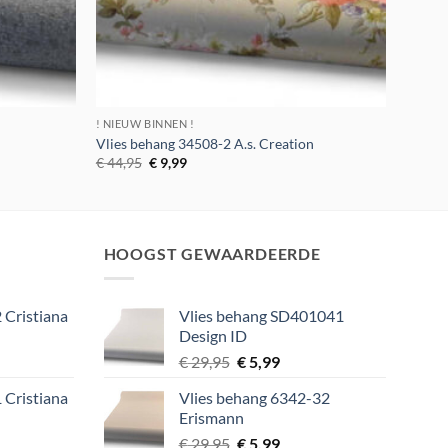
! NIEUW BINNEN !
Vlies behang 34508-2 A.s. Creation
Oorspronkelijke
Huidige
€
44,95
€
9,99
prijs
prijs
was:
is:
€ 44,95.
€ 9,99.
HOOGST GEWAARDEERDE
 Cristiana
Vlies behang SD401041
Design ID
lijke
ige
Oorspronkelijke
Huidige
€
29,95
€
5,99
prijs
prijs
 Cristiana
Vlies behang 6342-32
was:
is:
Erismann
9.
€ 29,95.
€ 5,99.
lijke
ige
Oorspronkelijke
Huidige
€
29,95
€
5,99