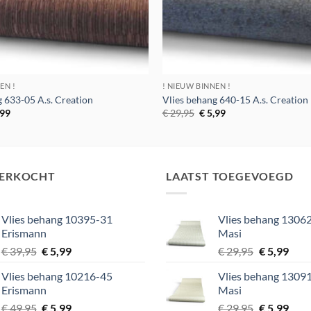
EN !
! NIEUW BINNEN !
g 633-05 A.s. Creation
Vlies behang 640-15 A.s. Creation
spronkelijke
Huidige
Oorspronkelijke
Huidige
,99
€
29,95
€
5,99
s
prijs
prijs
prijs
:
is:
was:
is:
9,95.
€ 5,99.
€ 29,95.
€ 5,99.
VERKOCHT
LAATST TOEGEVOEGD
Vlies behang 10395-31
Vlies behang 13062
Erismann
Masi
Oorspronkelijke
Huidige
Oorspronke
Huid
€
39,95
€
5,99
€
29,95
€
5,99
prijs
prijs
prijs
prijs
Vlies behang 10216-45
Vlies behang 13091
was:
is:
was:
is:
Erismann
Masi
€ 39,95.
€ 5,99.
€ 29,95.
€ 5,9
Oorspronkelijke
Huidige
Oorspronke
Huid
€
49,95
€
5,99
€
29,95
€
5,99