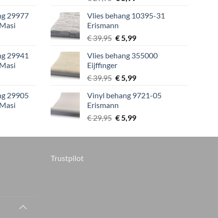
prijs
prijs
ang 29977
Vlies behang 10395-31
was:
is:
 Masi
Erismann
9.
€ 29,95.
€ 5,99.
lijke
ige
Oorspronkelijke
Huidige
€
39,95
€
5,99
prijs
prijs
ang 29941
Vlies behang 355000
was:
is:
 Masi
Eijffinger
9.
€ 39,95.
€ 5,99.
lijke
ige
Oorspronkelijke
Huidige
€
39,95
€
5,99
prijs
prijs
ang 29905
Vinyl behang 9721-05
was:
is:
 Masi
Erismann
9.
€ 39,95.
€ 5,99.
lijke
ige
Oorspronkelijke
Huidige
€
29,95
€
5,99
prijs
prijs
was:
is:
9.
€ 29,95.
€ 5,99.
Trustpilot