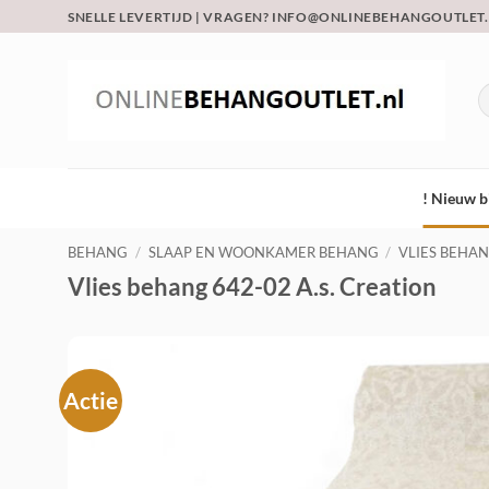
Ga
SNELLE LEVERTIJD | VRAGEN? INFO@ONLINEBEHANGOUTLET
naar
inhoud
Z
na
! Nieuw b
BEHANG
/
SLAAP EN WOONKAMER BEHANG
/
VLIES BEHA
Vlies behang 642-02 A.s. Creation
Actie