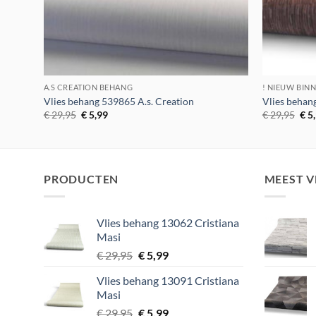
A.S CREATION BEHANG
! NIEUW BINN
Vlies behang 539865 A.s. Creation
Vlies behan
Oorspronkelijke
Huidige
Oor
€
29,95
€
5,99
€
29,95
€
5
prijs
prijs
prij
was:
is:
was
€ 29,95.
€ 5,99.
€ 2
PRODUCTEN
MEEST 
Vlies behang 13062 Cristiana
Masi
Oorspronkelijke
Huidige
€
29,95
€
5,99
prijs
prijs
Vlies behang 13091 Cristiana
was:
is:
Masi
€ 29,95.
€ 5,99.
Oorspronkelijke
Huidige
€
29,95
€
5,99