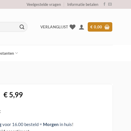
Veelgestelde vragen
Informatie betalen
VERLANGLIJST
€
0,00
stanten
Oorspronkelijke
Huidige
€
5,99
prijs
prijs
was:
is:
t
€ 29,95.
€ 5,99.
g
voor 16.00 besteld =
Morgen
in huis
!