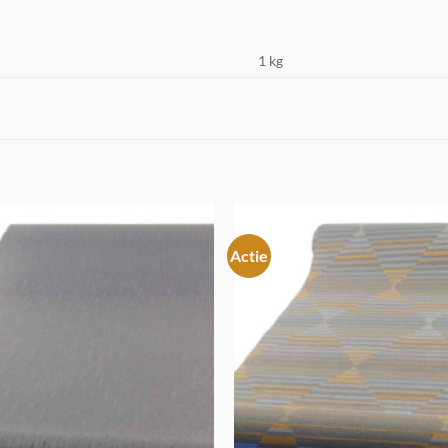
1 kg
Actie
Toevoegen
aan
verlanglijst