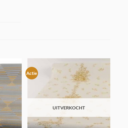
Actie
Toevoegen
Toevoegen
aan
aan
verlanglijst
verlanglijst
UITVERKOCHT