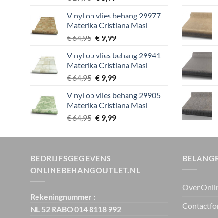
prijs
prijs
Vinyl op vlies behang 29977
was:
is:
Materika Cristiana Masi
€ 29,95.
€ 5,99.
Oorspronkelijke
Huidige
€
64,95
€
9,99
prijs
prijs
Vinyl op vlies behang 29941
was:
is:
Materika Cristiana Masi
€ 64,95.
€ 9,99.
Oorspronkelijke
Huidige
€
64,95
€
9,99
prijs
prijs
Vinyl op vlies behang 29905
was:
is:
Materika Cristiana Masi
€ 64,95.
€ 9,99.
Oorspronkelijke
Huidige
€
64,95
€
9,99
prijs
prijs
was:
is:
€ 64,95.
€ 9,99.
BEDRIJFSGEGEVENS
BELANGR
ONLINEBEHANGOUTLET.NL
Over Onli
Rekeningnummer :
Contactfo
NL 52 RABO 014 8118 992