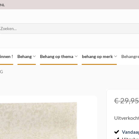
.NL
oeken
ar:
innen !
Behang
Behang op thema
behang op merk
Behangre
NG
€
29,95
Toevoegen
Uitverkoch
aan
verlanglijst
Vandaa