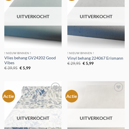
verlanglijst
verlanglijst
UITVERKOCHT
UITVERKOCHT
! NIEUW BINNEN !
! NIEUW BINNEN !
Vlies behang GV24202 Good
Vinyl behang 224067 Erismann
Vibes
Oorspronkelijke
Huidige
€
29,95
€
5,99
prijs
prijs
Oorspronkelijke
Huidige
€
39,95
€
5,99
was:
is:
prijs
prijs
€ 29,95.
€ 5,99.
was:
is:
€ 39,95.
€ 5,99.
Actie
Actie
Toevoegen
Toevoegen
aan
aan
verlanglijst
verlanglijst
UITVERKOCHT
UITVERKOCHT