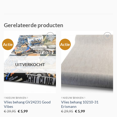
Gerelateerde producten
Actie
Actie
Toevoegen
Toevoegen
aan
aan
verlanglijst
verlanglijst
UITVERKOCHT
! NIEUW BINNEN !
! NIEUW BINNEN !
Vlies behang GV24231 Good
Vlies behang 10210-31
Vibes
Erismann
Oorspronkelijke
Huidige
Oorspronkelijke
Huidige
€
39,95
€
5,99
€
29,95
€
5,99
prijs
prijs
prijs
prijs