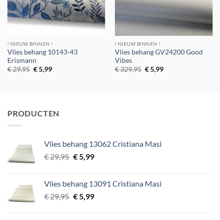
! NIEUW BINNEN !
! NIEUW BINNEN !
Vlies behang 10143-43
Vlies behang GV24200 Good
Erismann
Vibes
Oorspronkelijke
Huidige
Oorspronkelijke
Huidige
€
29,95
€
5,99
€
329,95
€
5,99
prijs
prijs
prijs
prijs
was:
is:
was:
is:
€ 29,95.
€ 5,99.
€ 329,95.
€ 5,99.
PRODUCTEN
Vlies behang 13062 Cristiana Masi
Oorspronkelijke
Huidige
€
29,95
€
5,99
prijs
prijs
was:
is:
Vlies behang 13091 Cristiana Masi
€ 29,95.
€ 5,99.
Oorspronkelijke
Huidige
€
29,95
€
5,99
prijs
prijs
was:
is: