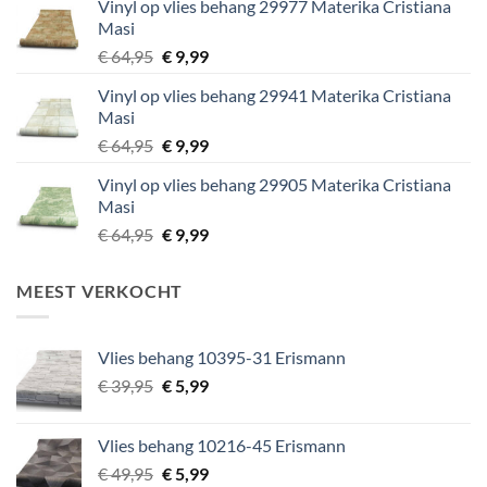
Vinyl op vlies behang 29977 Materika Cristiana
€ 29,95.
€ 5,99.
Masi
Oorspronkelijke
Huidige
€
64,95
€
9,99
prijs
prijs
Vinyl op vlies behang 29941 Materika Cristiana
was:
is:
Masi
€ 64,95.
€ 9,99.
Oorspronkelijke
Huidige
€
64,95
€
9,99
prijs
prijs
Vinyl op vlies behang 29905 Materika Cristiana
was:
is:
Masi
€ 64,95.
€ 9,99.
Oorspronkelijke
Huidige
€
64,95
€
9,99
prijs
prijs
was:
is:
MEEST VERKOCHT
€ 64,95.
€ 9,99.
Vlies behang 10395-31 Erismann
Oorspronkelijke
Huidige
€
39,95
€
5,99
prijs
prijs
was:
is:
Vlies behang 10216-45 Erismann
€ 39,95.
€ 5,99.
Oorspronkelijke
Huidige
€
49,95
€
5,99