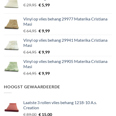
Oorspronkelijke
Huidige
€
29,95
€
5,99
prijs
prijs
was:
is:
Vinyl op vlies behang 29977 Materika Cristiana
€ 29,95.
€ 5,99.
Masi
Oorspronkelijke
Huidige
€
64,95
€
9,99
prijs
prijs
Vinyl op vlies behang 29941 Materika Cristiana
was:
is:
Masi
€ 64,95.
€ 9,99.
Oorspronkelijke
Huidige
€
64,95
€
9,99
prijs
prijs
Vinyl op vlies behang 29905 Materika Cristiana
was:
is:
Masi
€ 64,95.
€ 9,99.
Oorspronkelijke
Huidige
€
64,95
€
9,99
prijs
prijs
was:
is:
HOOGST GEWAARDEERDE
€ 64,95.
€ 9,99.
Laatste 3 rollen vlies behang 1218-10 A.s.
Creation
Oorspronkelijke
Huidige
€
89,00
€
15,00