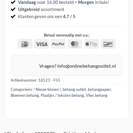
Vandaag
voor 16.00 besteld =
Morgen
in huis
!
Uitgebreid
assortiment
Klanten geven ons een
4.7 / 5
Betaal eenvoudig met o.a.:
IDeal
Visa
PayPal
MasterCard
Apple
Banconta
Pay
Vragen? info@onlinebehangoutlet.nl
Artikelnummer:
18523 - F55
Categorieën:
! Nieuw binnen !
,
behang outlet
,
behangpapier
,
Bloemen behang
,
Plaatjes / teksten behang
,
Vlies behang