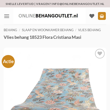
Ga
SNELLE LEVERTIJD | VRAGEN? INFO@ONLINEBEHANGOUTLET.NL
naar
inhoud
BEHANG
/
SLAAP EN WOONKAMER BEHANG
/
VLIES BEHANG
Vlies behang 18523 Flora Cristiana Masi
Actie
Toevoegen
aan
verlanglijst