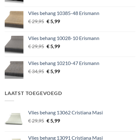
prijs
prijs
was:
is:
Vlies behang 10385-48 Erismann
€ 49,95.
€ 5,99.
Oorspronkelijke
Huidige
€
29,95
€
5,99
prijs
prijs
was:
is:
Vlies behang 10028-10 Erismann
€ 29,95.
€ 5,99.
Oorspronkelijke
Huidige
€
29,95
€
5,99
prijs
prijs
was:
is:
Vlies behang 10210-47 Erismann
€ 29,95.
€ 5,99.
Oorspronkelijke
Huidige
€
34,95
€
5,99
prijs
prijs
was:
is:
€ 34,95.
€ 5,99.
LAATST TOEGEVOEGD
Vlies behang 13062 Cristiana Masi
Oorspronkelijke
Huidige
€
29,95
€
5,99
prijs
prijs
was:
is:
Vlies behang 13091 Cristiana Masi
€ 29,95.
€ 5,99.