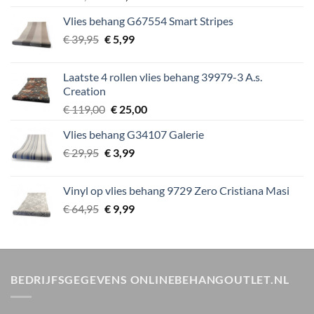
prijs
prijs
Vlies behang G67554 Smart Stripes
was:
is:
Oorspronkelijke
Huidige
€
39,95
€ 89,00.
€
5,99
€ 15,00.
prijs
prijs
was:
is:
Laatste 4 rollen vlies behang 39979-3 A.s.
€ 39,95.
€ 5,99.
Creation
Oorspronkelijke
Huidige
€
119,00
€
25,00
prijs
prijs
Vlies behang G34107 Galerie
was:
is:
Oorspronkelijke
Huidige
€
29,95
€
€ 119,00.
3,99
€ 25,00.
prijs
prijs
was:
is:
Vinyl op vlies behang 9729 Zero Cristiana Masi
€ 29,95.
€ 3,99.
Oorspronkelijke
Huidige
€
64,95
€
9,99
prijs
prijs
was:
is:
€ 64,95.
€ 9,99.
BEDRIJFSGEGEVENS ONLINEBEHANGOUTLET.NL