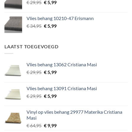
Oorspronkelijke
Huidige
€
29,95
€
5,99
prijs
prijs
was:
is:
Vlies behang 10210-47 Erismann
€ 29,95.
€ 5,99.
Oorspronkelijke
Huidige
€
34,95
€
5,99
prijs
prijs
was:
is:
€ 34,95.
€ 5,99.
LAATST TOEGEVOEGD
Vlies behang 13062 Cristiana Masi
Oorspronkelijke
Huidige
€
29,95
€
5,99
prijs
prijs
was:
is:
Vlies behang 13091 Cristiana Masi
€ 29,95.
€ 5,99.
Oorspronkelijke
Huidige
€
29,95
€
5,99
prijs
prijs
was:
is:
Vinyl op vlies behang 29977 Materika Cristiana
€ 29,95.
€ 5,99.
Masi
Oorspronkelijke
Huidige
€
64,95
€
9,99
prijs
prijs