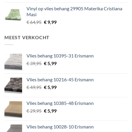
prijs
prijs
Vinyl op vlies behang 29905 Materika Cristiana
was:
is:
Masi
€ 64,95.
€ 9,99.
Oorspronkelijke
Huidige
€
64,95
€
9,99
prijs
prijs
was:
is:
MEEST VERKOCHT
€ 64,95.
€ 9,99.
Vlies behang 10395-31 Erismann
Oorspronkelijke
Huidige
€
39,95
€
5,99
prijs
prijs
was:
is:
Vlies behang 10216-45 Erismann
€ 39,95.
€ 5,99.
Oorspronkelijke
Huidige
€
49,95
€
5,99
prijs
prijs
was:
is:
Vlies behang 10385-48 Erismann
€ 49,95.
€ 5,99.
Oorspronkelijke
Huidige
€
29,95
€
5,99
prijs
prijs
was:
is:
Vlies behang 10028-10 Erismann
€ 29,95.
€ 5,99.