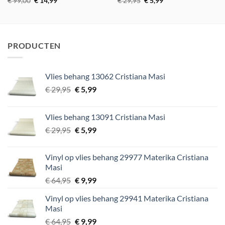
€
99,00
€
14,99
€
29,95
€
5,99
prijs
prijs
prijs
prijs
was:
is:
was:
is:
€ 99,00.
€ 14,99.
€ 29,95.
€ 5,99.
PRODUCTEN
Vlies behang 13062 Cristiana Masi
Oorspronkelijke
Huidige
€
29,95
€
5,99
prijs
prijs
was:
is:
Vlies behang 13091 Cristiana Masi
€ 29,95.
€ 5,99.
Oorspronkelijke
Huidige
€
29,95
€
5,99
prijs
prijs
was:
is:
Vinyl op vlies behang 29977 Materika Cristiana
€ 29,95.
€ 5,99.
Masi
Oorspronkelijke
Huidige
€
64,95
€
9,99
prijs
prijs
Vinyl op vlies behang 29941 Materika Cristiana
was:
is:
Masi
€ 64,95.
€ 9,99.
Oorspronkelijke
Huidige
€
64,95
€
9,99