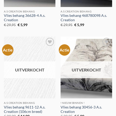
A.S CREATION BEHANG
A.S CREATION BEHANG
Vlies behang 36628-4 A.s.
Vlies behang 468780098 A.s.
Creation
Creation
Oorspronkelijke
Huidige
Oorspronkelijke
Huidige
€
29,95
€
5,99
€
29,95
€
5,99
prijs
prijs
prijs
prijs
was:
is:
was:
is:
€ 29,95.
€ 5,99.
€ 29,95.
€ 5,99.
Actie
Actie
Toevoegen
Toevoegen
aan
aan
verlanglijst
verlanglijst
UITVERKOCHT
UITVERKOCHT
A.S CREATION BEHANG
! NIEUW BINNEN !
Vlies behang 9611-12 A.s.
Vlies behang 30456-3 A.s.
Creation (106cm breed)
Creation
Oorspronkelijke
Huidige
Oorspronkelijke
Huidige