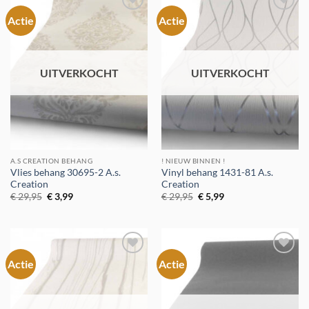
Actie
Actie
Toevoegen
Toevoegen
aan
aan
verlanglijst
verlanglijst
UITVERKOCHT
UITVERKOCHT
A.S CREATION BEHANG
! NIEUW BINNEN !
Vlies behang 30695-2 A.s.
Vinyl behang 1431-81 A.s.
Creation
Creation
Oorspronkelijke
Huidige
Oorspronkelijke
Huidige
€
29,95
€
3,99
€
29,95
€
5,99
prijs
prijs
prijs
prijs
was:
is:
was:
is:
€ 29,95.
€ 3,99.
€ 29,95.
€ 5,99.
Actie
Actie
Toevoegen
Toevoegen
aan
aan
verlanglijst
verlanglijst