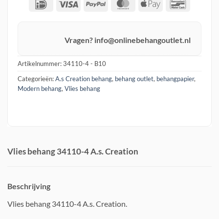
IDeal
Visa
PayPal
MasterCard
Apple
Banconta
Pay
Vragen? info@onlinebehangoutlet.nl
Artikelnummer:
34110-4 - B10
Categorieën:
A.s Creation behang
,
behang outlet
,
behangpapier
,
Modern behang
,
Vlies behang
Vlies behang 34110-4 A.s. Creation
Beschrijving
Vlies behang 34110-4 A.s. Creation.