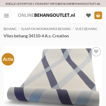
Ga
SNELLE LEVERTIJD | VRAGEN? INFO@ONLINEBEHANGOUTLET.NL
naar
inhoud
BEHANG
/
SLAAP EN WOONKAMER BEHANG
/
VLIES BEHANG
Vlies behang 34110-4 A.s. Creation
Actie
Toevoegen
aan
verlanglijst