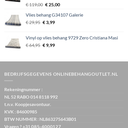
Oorspronkelijke
Huidige
€
119,00
€
25,00
prijs
prijs
Vlies behang G34107 Galerie
was:
is:
Oorspronkelijke
Huidige
€
29,95
€
€ 119,00.
3,99
€ 25,00.
prijs
prijs
was:
is:
Vinyl op vlies behang 9729 Zero Cristiana Masi
€ 29,95.
€ 3,99.
Oorspronkelijke
Huidige
€
64,95
€
9,99
prijs
prijs
was:
is:
€ 64,95.
€ 9,99.
BEDRIJFSGEGEVENS ONLINEBEHANGOUTLET.NL
Rekeningnummer :
NL 52 RABO 014 8118 992
t.n.v. Koopjesavontuur.
KVK : 84600985
BTW NUMMER : NL863275643B01
Vragen ? +31
085-4000127