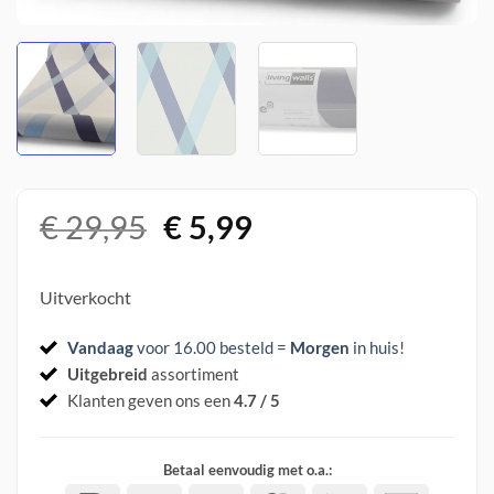
Oorspronkelijke
Huidige
€
29,95
€
5,99
prijs
prijs
was:
is:
Uitverkocht
€ 29,95.
€ 5,99.
Vandaag
voor 16.00 besteld =
Morgen
in huis
!
Uitgebreid
assortiment
Klanten geven ons een
4.7 / 5
Betaal eenvoudig met o.a.: