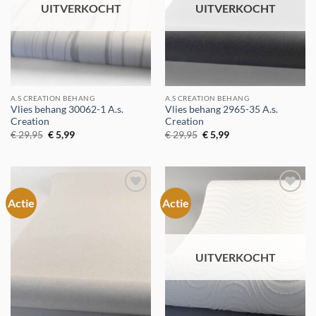
UITVERKOCHT
UITVERKOCHT
A.S CREATION BEHANG
A.S CREATION BEHANG
Vlies behang 30062-1 A.s.
Vlies behang 2965-35 A.s.
Creation
Creation
Oorspronkelijke
Huidige
Oorspronkelijke
Huidige
€
29,95
€
5,99
€
29,95
€
5,99
prijs
prijs
prijs
prijs
was:
is:
was:
is:
€ 29,95.
€ 5,99.
€ 29,95.
€ 5,99.
Actie
Actie
Toevoegen
Toevoegen
aan
aan
verlanglijst
verlanglijst
UITVERKOCHT