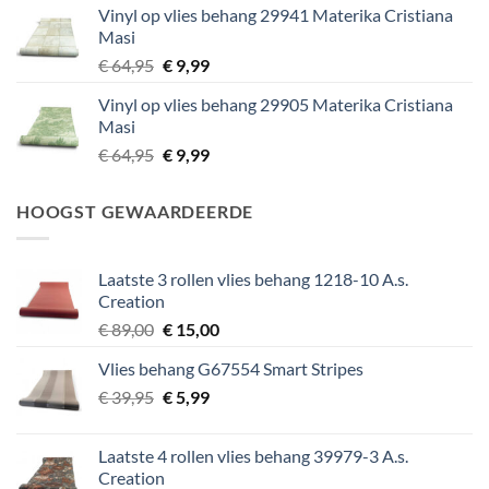
Vinyl op vlies behang 29941 Materika Cristiana
was:
is:
Masi
€ 64,95.
€ 9,99.
Oorspronkelijke
Huidige
€
64,95
€
9,99
prijs
prijs
Vinyl op vlies behang 29905 Materika Cristiana
was:
is:
Masi
€ 64,95.
€ 9,99.
Oorspronkelijke
Huidige
€
64,95
€
9,99
prijs
prijs
was:
is:
HOOGST GEWAARDEERDE
€ 64,95.
€ 9,99.
Laatste 3 rollen vlies behang 1218-10 A.s.
Creation
Oorspronkelijke
Huidige
€
89,00
€
15,00
prijs
prijs
Vlies behang G67554 Smart Stripes
was:
is:
Oorspronkelijke
Huidige
€
39,95
€ 89,00.
€
5,99
€ 15,00.
prijs
prijs
was:
is:
Laatste 4 rollen vlies behang 39979-3 A.s.
€ 39,95.
€ 5,99.
Creation