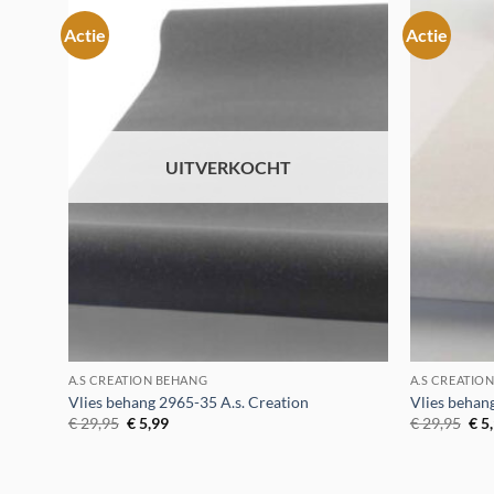
Actie
Actie
Toevoegen
aan
verlanglijst
UITVERKOCHT
A.S CREATION BEHANG
A.S CREATIO
Vlies behang 2965-35 A.s. Creation
Vlies behan
Oorspronkelijke
Huidige
Oor
€
29,95
€
5,99
€
29,95
€
5
prijs
prijs
prij
was:
is:
was
€ 29,95.
€ 5,99.
€ 2