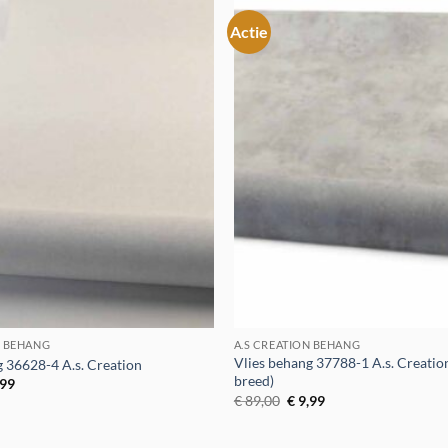
Actie
Toevoegen
aan
verlanglijst
N BEHANG
A.S CREATION BEHANG
Vlies behang 37788-1 A.s. Creati
g 36628-4 A.s. Creation
breed)
spronkelijke
Huidige
,99
s
prijs
Oorspronkelijke
Huidige
€
89,00
€
9,99
:
is:
prijs
prijs
9,95.
€ 5,99.
was:
is:
€ 89,00.
€ 9,99.