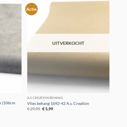
Actie
Toevoegen
Toevoegen
aan
aan
verlanglijst
verlanglijst
UITVERKOCHT
A.S CREATION BEHANG
on (106cm
Vlies behang 1692-42 A.s. Creation
Oorspronkelijke
Huidige
€
29,95
€
5,99
prijs
prijs
was:
is:
€ 29,95.
€ 5,99.