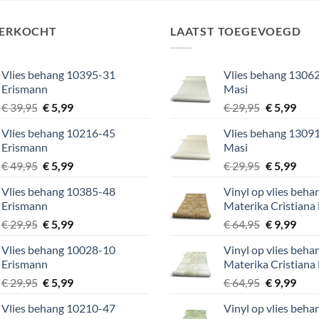
VERKOCHT
LAATST TOEGEVOEGD
Vlies behang 10395-31
Vlies behang 13062
Erismann
Masi
Oorspronkelijke
Huidige
Oorspronke
Huid
€
39,95
€
5,99
€
29,95
€
5,99
prijs
prijs
prijs
prijs
Vlies behang 10216-45
Vlies behang 13091
was:
is:
was:
is:
Erismann
Masi
€ 39,95.
€ 5,99.
€ 29,95.
€ 5,9
Oorspronkelijke
Huidige
Oorspronke
Huid
€
49,95
€
5,99
€
29,95
€
5,99
prijs
prijs
prijs
prijs
Vlies behang 10385-48
Vinyl op vlies beh
was:
is:
was:
is:
Erismann
Materika Cristiana
€ 49,95.
€ 5,99.
€ 29,95.
€ 5,9
Oorspronkelijke
Huidige
Oorspronke
Huid
€
29,95
€
5,99
€
64,95
€
9,99
prijs
prijs
prijs
prijs
Vlies behang 10028-10
Vinyl op vlies beh
was:
is:
was:
is:
Erismann
Materika Cristiana
€ 29,95.
€ 5,99.
€ 64,95.
€ 9,9
Oorspronkelijke
Huidige
Oorspronke
Huid
€
29,95
€
5,99
€
64,95
€
9,99
prijs
prijs
prijs
prijs
Vlies behang 10210-47
Vinyl op vlies beh
was:
is:
was:
is: