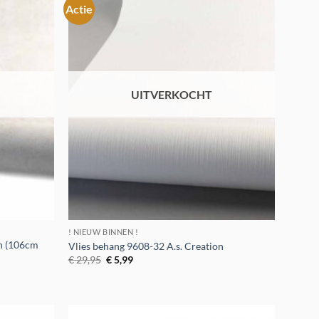
Actie
Toevoegen
Toevoegen
aan
aan
verlanglijst
verlanglijst
UITVERKOCHT
! NIEUW BINNEN !
on (106cm
Vlies behang 9608-32 A.s. Creation
Oorspronkelijke
Huidige
€
29,95
€
5,99
prijs
prijs
was:
is:
€ 29,95.
€ 5,99.