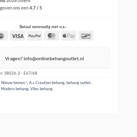
eid
assortiment
 geven ons een
4.7 / 5
Betaal eenvoudig met o.a.:
IDeal
Visa
PayPal
MasterCard
Apple
Bancontact
Pay
Vragen? info@onlinebehangoutlet.nl
r:
38026-2 - E67/68
! Nieuw binnen !
,
A.s Creation behang
,
behang outlet
,
,
Modern behang
,
Vlies behang