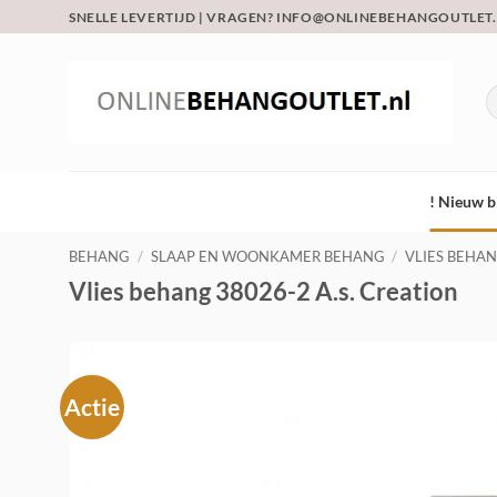
Ga
SNELLE LEVERTIJD | VRAGEN? INFO@ONLINEBEHANGOUTLET
naar
inhoud
Z
na
! Nieuw b
BEHANG
/
SLAAP EN WOONKAMER BEHANG
/
VLIES BEHA
Vlies behang 38026-2 A.s. Creation
Actie