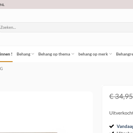
.NL
oeken
ar:
innen !
Behang
Behang op thema
behang op merk
Behangre
NG
€
34,95
Toevoegen
Uitverkoch
aan
verlanglijst
Vandaa