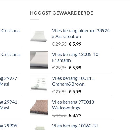
HOOGST GEWAARDEERDE
 Cristiana
Vlies behang bloemen 38924-
5 A.s. Creation
lijke
ige
Oorspronkelijke
Huidige
€
29,95
€
5,99
prijs
prijs
 Cristiana
Vlies behang 13005-10
was:
is:
Erismann
9.
€ 29,95.
€ 5,99.
lijke
ige
Oorspronkelijke
Huidige
€
29,95
€
5,99
prijs
prijs
ang 29977
Vlies behang 100111
was:
is:
 Masi
Graham&Brown
9.
€ 29,95.
€ 5,99.
lijke
ige
Oorspronkelijke
Huidige
€
29,95
€
5,99
prijs
prijs
ang 29941
Vlies behang 970013
was:
is:
 Masi
Wallcoverings
9.
€ 29,95.
€ 5,99.
lijke
ige
Oorspronkelijke
Huidige
€
44,95
€
3,99
prijs
prijs
ang 29905
Vlies behang 10160-31
was:
is: