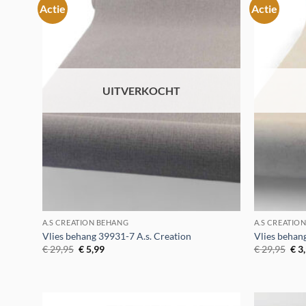
Actie
Actie
Toevoegen
aan
verlanglijst
UITVERKOCHT
A.S CREATION BEHANG
A.S CREATIO
Vlies behang 39931-7 A.s. Creation
Vlies behan
Oorspronkelijke
Huidige
Oor
€
29,95
€
5,99
€
29,95
€
3
prijs
prijs
prij
was:
is:
was
€ 29,95.
€ 5,99.
€ 2