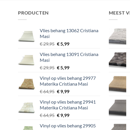
PRODUCTEN
MEEST 
Vlies behang 13062 Cristiana
Masi
Oorspronkelijke
Huidige
€
29,95
€
5,99
prijs
prijs
Vlies behang 13091 Cristiana
was:
is:
Masi
€ 29,95.
€ 5,99.
Oorspronkelijke
Huidige
€
29,95
€
5,99
prijs
prijs
Vinyl op vlies behang 29977
was:
is:
Materika Cristiana Masi
€ 29,95.
€ 5,99.
Oorspronkelijke
Huidige
€
64,95
€
9,99
prijs
prijs
Vinyl op vlies behang 29941
was:
is:
Materika Cristiana Masi
€ 64,95.
€ 9,99.
Oorspronkelijke
Huidige
€
64,95
€
9,99
prijs
prijs
Vinyl op vlies behang 29905
was:
is: