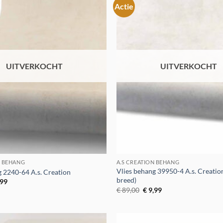
Actie
Toevoegen
aan
verlanglijst
UITVERKOCHT
UITVERKOCHT
N BEHANG
A.S CREATION BEHANG
Vlies behang 39950-4 A.s. Creati
g 2240-64 A.s. Creation
breed)
spronkelijke
Huidige
,99
s
prijs
Oorspronkelijke
Huidige
€
89,00
€
9,99
:
is:
prijs
prijs
9,95.
€ 3,99.
was:
is:
€ 89,00.
€ 9,99.