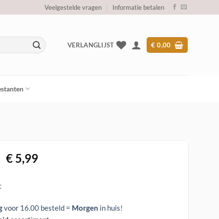
Veelgestelde vragen
Informatie betalen
VERLANGLIJST
€
0,00
stanten
Oorspronkelijke
Huidige
€
5,99
prijs
prijs
was:
is:
t
€ 34,95.
€ 5,99.
g
voor 16.00 besteld =
Morgen
in huis
!