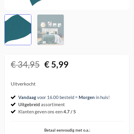
Oorspronkelijke
Huidige
€
34,95
€
5,99
prijs
prijs
was:
is:
Uitverkocht
€ 34,95.
€ 5,99.
Vandaag
voor 16.00 besteld =
Morgen
in huis
!
Uitgebreid
assortiment
Klanten geven ons een
4.7 / 5
Betaal eenvoudig met o.a.: