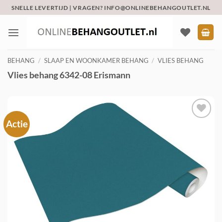
Ga
SNELLE LEVERTIJD | VRAGEN? INFO@ONLINEBEHANGOUTLET.NL
naar
inhoud
BEHANG
/
SLAAP EN WOONKAMER BEHANG
/
VLIES BEHANG
Vlies behang 6342-08 Erismann
Actie
Toevoegen
aan
verlanglijst