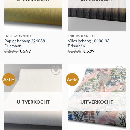
! NIEUW BINNEN !
! NIEUW BINNEN !
Papier behang 224088
Vlies behang 10400-33
Erismann
Erismann
Oorspronkelijke
Huidige
Oorspronkelijke
Huidige
€
29,95
€
5,99
€
29,95
€
5,99
prijs
prijs
prijs
prijs
was:
is:
was:
is:
€ 29,95.
€ 5,99.
€ 29,95.
€ 5,99.
Actie
Actie
Toevoegen
Toevoegen
aan
aan
verlanglijst
verlanglijst
UITVERKOCHT
UITVERKOCHT