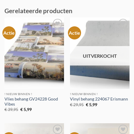
Gerelateerde producten
Actie
Actie
Toevoegen
Toevoegen
aan
aan
verlanglijst
verlanglijst
UITVERKOCHT
! NIEUW BINNEN !
! NIEUW BINNEN !
Vlies behang GV24228 Good
Vinyl behang 224067 Erismann
Vibes
Oorspronkelijke
Huidige
€
29,95
€
5,99
prijs
prijs
Oorspronkelijke
Huidige
€
39,95
€
5,99
was:
is:
prijs
prijs
€ 29,95.
€ 5,99.
was:
is:
€ 39,95.
€ 5,99.