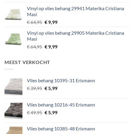
prijs
prijs
Vinyl op vlies behang 29941 Materika Cristiana
was:
is:
Masi
€ 64,95.
€ 9,99.
Oorspronkelijke
Huidige
€
64,95
€
9,99
prijs
prijs
Vinyl op vlies behang 29905 Materika Cristiana
was:
is:
Masi
€ 64,95.
€ 9,99.
Oorspronkelijke
Huidige
€
64,95
€
9,99
prijs
prijs
was:
is:
MEEST VERKOCHT
€ 64,95.
€ 9,99.
Vlies behang 10395-31 Erismann
Oorspronkelijke
Huidige
€
39,95
€
5,99
prijs
prijs
was:
is:
Vlies behang 10216-45 Erismann
€ 39,95.
€ 5,99.
Oorspronkelijke
Huidige
€
49,95
€
5,99
prijs
prijs
was:
is:
Vlies behang 10385-48 Erismann
€ 49,95.
€ 5,99.