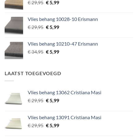
Oorspronkelijke
Huidige
€
29,95
€
5,99
prijs
prijs
was:
is:
Vlies behang 10028-10 Erismann
€ 29,95.
€ 5,99.
Oorspronkelijke
Huidige
€
29,95
€
5,99
prijs
prijs
was:
is:
Vlies behang 10210-47 Erismann
€ 29,95.
€ 5,99.
Oorspronkelijke
Huidige
€
34,95
€
5,99
prijs
prijs
was:
is:
€ 34,95.
€ 5,99.
LAATST TOEGEVOEGD
Vlies behang 13062 Cristiana Masi
Oorspronkelijke
Huidige
€
29,95
€
5,99
prijs
prijs
was:
is:
Vlies behang 13091 Cristiana Masi
€ 29,95.
€ 5,99.
Oorspronkelijke
Huidige
€
29,95
€
5,99
prijs
prijs
was:
is: