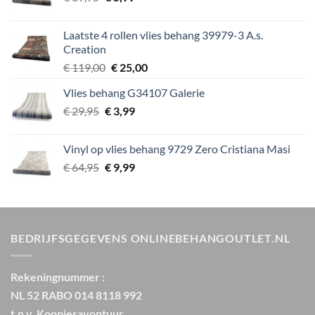
prijs
prijs
was:
is:
Laatste 4 rollen vlies behang 39979-3 A.s.
€ 39,95.
€ 5,99.
Creation
Oorspronkelijke
Huidige
€
119,00
€
25,00
prijs
prijs
Vlies behang G34107 Galerie
was:
is:
Oorspronkelijke
Huidige
€
29,95
€
€ 119,00.
3,99
€ 25,00.
prijs
prijs
was:
is:
Vinyl op vlies behang 9729 Zero Cristiana Masi
€ 29,95.
€ 3,99.
Oorspronkelijke
Huidige
€
64,95
€
9,99
prijs
prijs
was:
is:
€ 64,95.
€ 9,99.
BEDRIJFSGEGEVENS ONLINEBEHANGOUTLET.NL
Rekeningnummer :
NL 52 RABO 014 8118 992
t.n.v. Koopjesavontuur.