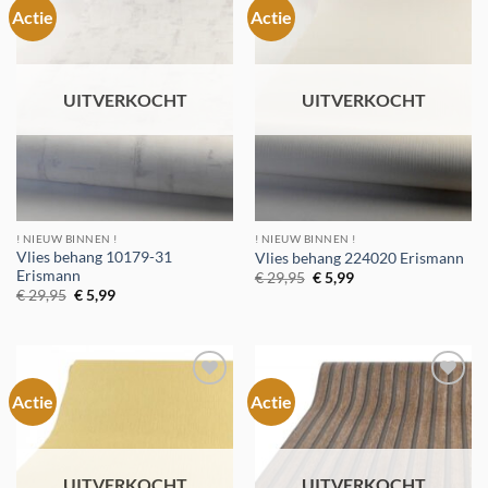
Actie
Actie
Toevoegen
Toevoegen
aan
aan
verlanglijst
verlanglijst
UITVERKOCHT
UITVERKOCHT
! NIEUW BINNEN !
! NIEUW BINNEN !
Vlies behang 10179-31
Vlies behang 224020 Erismann
Erismann
Oorspronkelijke
Huidige
€
29,95
€
5,99
prijs
prijs
Oorspronkelijke
Huidige
€
29,95
€
5,99
was:
is:
prijs
prijs
€ 29,95.
€ 5,99.
was:
is:
€ 29,95.
€ 5,99.
Actie
Actie
Toevoegen
Toevoegen
aan
aan
verlanglijst
verlanglijst
UITVERKOCHT
UITVERKOCHT