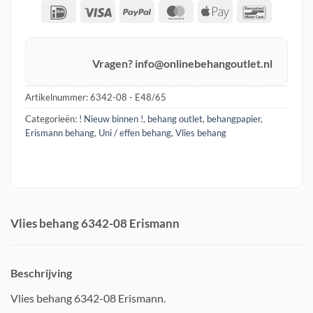
IDeal
Visa
PayPal
MasterCard
Apple
Banconta
Pay
Vragen? info@onlinebehangoutlet.nl
Artikelnummer:
6342-08 - E48/65
Categorieën:
! Nieuw binnen !
,
behang outlet
,
behangpapier
,
Erismann behang
,
Uni / effen behang
,
Vlies behang
Vlies behang 6342-08 Erismann
Beschrijving
Vlies behang 6342-08 Erismann.