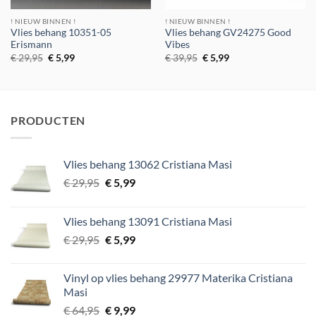
! NIEUW BINNEN !
! NIEUW BINNEN !
Vlies behang 10351-05
Vlies behang GV24275 Good
Erismann
Vibes
Oorspronkelijke
Huidige
Oorspronkelijke
Huidige
€
29,95
€
5,99
€
39,95
€
5,99
prijs
prijs
prijs
prijs
was:
is:
was:
is:
€ 29,95.
€ 5,99.
€ 39,95.
€ 5,99.
PRODUCTEN
Vlies behang 13062 Cristiana Masi
Oorspronkelijke
Huidige
€
29,95
€
5,99
prijs
prijs
was:
is:
Vlies behang 13091 Cristiana Masi
€ 29,95.
€ 5,99.
Oorspronkelijke
Huidige
€
29,95
€
5,99
prijs
prijs
was:
is:
Vinyl op vlies behang 29977 Materika Cristiana
€ 29,95.
€ 5,99.
Masi
Oorspronkelijke
Huidige
€
64,95
€
9,99