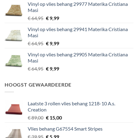
Vinyl op vlies behang 29977 Materika Cristiana
€ 29,95.
€ 5,99.
Masi
Oorspronkelijke
Huidige
€
64,95
€
9,99
prijs
prijs
Vinyl op vlies behang 29941 Materika Cristiana
was:
is:
Masi
€ 64,95.
€ 9,99.
Oorspronkelijke
Huidige
€
64,95
€
9,99
prijs
prijs
Vinyl op vlies behang 29905 Materika Cristiana
was:
is:
Masi
€ 64,95.
€ 9,99.
Oorspronkelijke
Huidige
€
64,95
€
9,99
prijs
prijs
was:
is:
HOOGST GEWAARDEERDE
€ 64,95.
€ 9,99.
Laatste 3 rollen vlies behang 1218-10 A.s.
Creation
Oorspronkelijke
Huidige
€
89,00
€
15,00
prijs
prijs
Vlies behang G67554 Smart Stripes
was:
is:
Oorspronkelijke
Huidige
€
39,95
€ 89,00.
€
5,99
€ 15,00.