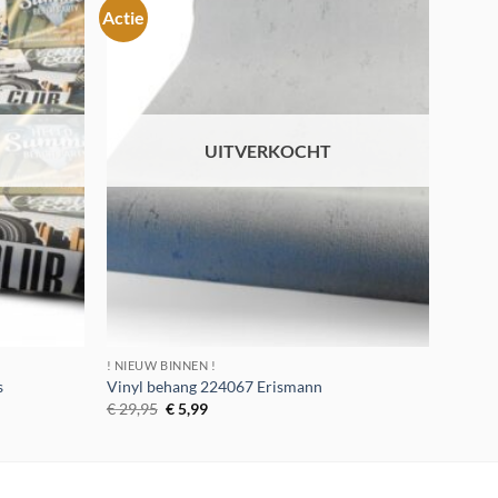
Actie
Toevoegen
Toevoegen
aan
aan
verlanglijst
verlanglijst
UITVERKOCHT
! NIEUW BINNEN !
s
Vinyl behang 224067 Erismann
Oorspronkelijke
Huidige
€
29,95
€
5,99
prijs
prijs
was:
is:
€ 29,95.
€ 5,99.