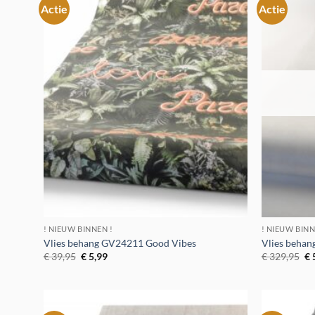
Actie
Actie
Toevoegen
aan
verlanglijst
! NIEUW BINNEN !
! NIEUW BINN
Vlies behang GV24211 Good Vibes
Vlies beha
Oorspronkelijke
Huidige
Oo
€
39,95
€
5,99
€
329,95
€
prijs
prijs
pr
was:
is:
wa
€ 39,95.
€ 5,99.
€ 