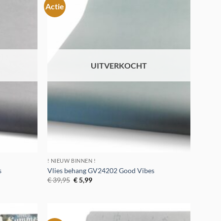
Actie
Toevoegen
Toevoegen
aan
aan
verlanglijst
verlanglijst
UITVERKOCHT
! NIEUW BINNEN !
s
Vlies behang GV24202 Good Vibes
Oorspronkelijke
Huidige
€
39,95
€
5,99
prijs
prijs
was:
is:
€ 39,95.
€ 5,99.