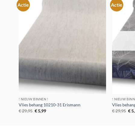
Actie
Actie
Toevoegen
aan
verlanglijst
! NIEUW BINNEN !
! NIEUW BINN
Vlies behang 10210-31 Erismann
Vlies behan
Oorspronkelijke
Huidige
Oor
€
29,95
€
5,99
€
29,95
€
5
prijs
prijs
prij
was:
is:
was
€ 29,95.
€ 5,99.
€ 2