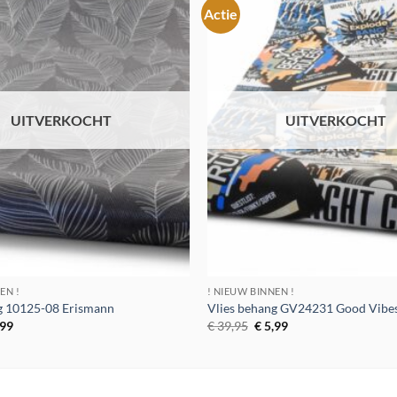
Actie
Toevoegen
aan
verlanglijst
UITVERKOCHT
UITVERKOCHT
EN !
! NIEUW BINNEN !
g 10125-08 Erismann
Vlies behang GV24231 Good Vibe
spronkelijke
Huidige
Oorspronkelijke
Huidige
,99
€
39,95
€
5,99
s
prijs
prijs
prijs
:
is:
was:
is:
9,95.
€ 5,99.
€ 39,95.
€ 5,99.