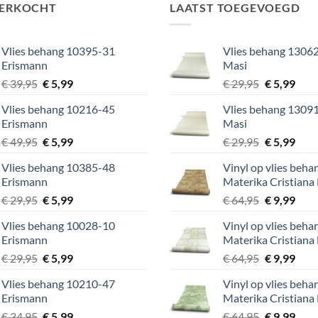
VERKOCHT
LAATST TOEGEVOEGD
Vlies behang 10395-31
Vlies behang 13062
Erismann
Masi
Oorspronkelijke
Huidige
Oorspronke
Huid
€
39,95
€
5,99
€
29,95
€
5,99
prijs
prijs
prijs
prijs
Vlies behang 10216-45
Vlies behang 13091
was:
is:
was:
is:
Erismann
Masi
€ 39,95.
€ 5,99.
€ 29,95.
€ 5,9
Oorspronkelijke
Huidige
Oorspronke
Huid
€
49,95
€
5,99
€
29,95
€
5,99
prijs
prijs
prijs
prijs
Vlies behang 10385-48
Vinyl op vlies beh
was:
is:
was:
is:
Erismann
Materika Cristiana
€ 49,95.
€ 5,99.
€ 29,95.
€ 5,9
Oorspronkelijke
Huidige
Oorspronke
Huid
€
29,95
€
5,99
€
64,95
€
9,99
prijs
prijs
prijs
prijs
Vlies behang 10028-10
Vinyl op vlies beh
was:
is:
was:
is:
Erismann
Materika Cristiana
€ 29,95.
€ 5,99.
€ 64,95.
€ 9,9
Oorspronkelijke
Huidige
Oorspronke
Huid
€
29,95
€
5,99
€
64,95
€
9,99
prijs
prijs
prijs
prijs
Vlies behang 10210-47
Vinyl op vlies beh
was:
is:
was:
is:
Erismann
Materika Cristiana
€ 29,95.
€ 5,99.
€ 64,95.
€ 9,9
Oorspronkelijke
Huidige
Oorspronke
Huid
€
34,95
€
5,99
€
64,95
€
9,99