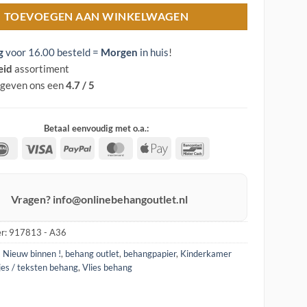
TOEVOEGEN AAN WINKELWAGEN
g
voor 16.00 besteld =
Morgen
in huis
!
eid
assortiment
 geven ons een
4.7 / 5
Betaal eenvoudig met o.a.:
IDeal
Visa
PayPal
MasterCard
Apple
Bancontact
Pay
Vragen? info@onlinebehangoutlet.nl
r:
917813 - A36
! Nieuw binnen !
,
behang outlet
,
behangpapier
,
Kinderkamer
jes / teksten behang
,
Vlies behang