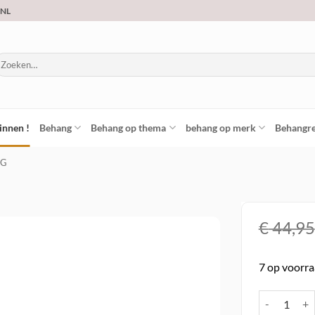
.NL
oeken
ar:
innen !
Behang
Behang op thema
behang op merk
Behangre
NG
€
44,95
Toevoegen
7 op voorr
aan
verlanglijst
Vlies behang