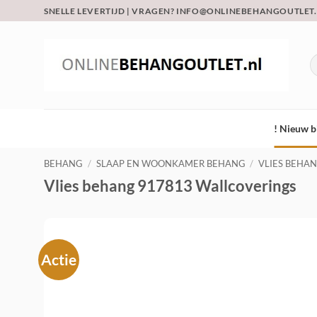
Ga
SNELLE LEVERTIJD | VRAGEN? INFO@ONLINEBEHANGOUTLET
naar
inhoud
Z
na
! Nieuw b
BEHANG
/
SLAAP EN WOONKAMER BEHANG
/
VLIES BEHA
Vlies behang 917813 Wallcoverings
Actie