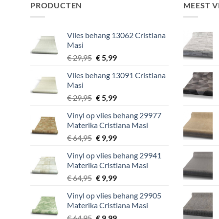
PRODUCTEN
MEEST 
Vlies behang 13062 Cristiana
Masi
Oorspronkelijke
Huidige
€
29,95
€
5,99
prijs
prijs
Vlies behang 13091 Cristiana
was:
is:
Masi
€ 29,95.
€ 5,99.
Oorspronkelijke
Huidige
€
29,95
€
5,99
prijs
prijs
Vinyl op vlies behang 29977
was:
is:
Materika Cristiana Masi
€ 29,95.
€ 5,99.
Oorspronkelijke
Huidige
€
64,95
€
9,99
prijs
prijs
Vinyl op vlies behang 29941
was:
is:
Materika Cristiana Masi
€ 64,95.
€ 9,99.
Oorspronkelijke
Huidige
€
64,95
€
9,99
prijs
prijs
Vinyl op vlies behang 29905
was:
is:
Materika Cristiana Masi
€ 64,95.
€ 9,99.
Oorspronkelijke
Huidige
€
64,95
€
9,99