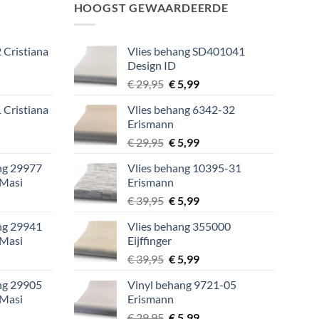
HOOGST GEWAARDEERDE
 Cristiana
Vlies behang SD401041
Design ID
lijke
ige
Oorspronkelijke
Huidige
€
29,95
€
5,99
prijs
prijs
 Cristiana
Vlies behang 6342-32
was:
is:
Erismann
9.
€ 29,95.
€ 5,99.
lijke
ige
Oorspronkelijke
Huidige
€
29,95
€
5,99
prijs
prijs
ang 29977
Vlies behang 10395-31
was:
is:
 Masi
Erismann
9.
€ 29,95.
€ 5,99.
lijke
ige
Oorspronkelijke
Huidige
€
39,95
€
5,99
prijs
prijs
ang 29941
Vlies behang 355000
was:
is:
 Masi
Eijffinger
9.
€ 39,95.
€ 5,99.
lijke
ige
Oorspronkelijke
Huidige
€
39,95
€
5,99
prijs
prijs
ang 29905
Vinyl behang 9721-05
was:
is:
 Masi
Erismann
9.
€ 39,95.
€ 5,99.
lijke
ige
Oorspronkelijke
Huidige
€
29,95
€
5,99