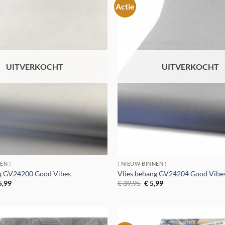
Actie
Toevoegen
aan
verlanglijst
UITVERKOCHT
UITVERKOCHT
EN !
! NIEUW BINNEN !
ng GV24200 Good Vibes
Vlies behang GV24204 Good Vibe
rspronkelijke
Huidige
Oorspronkelijke
Huidige
5,99
€
39,95
€
5,99
ijs
prijs
prijs
prijs
s:
is:
was:
is:
329,95.
€ 5,99.
€ 39,95.
€ 5,99.