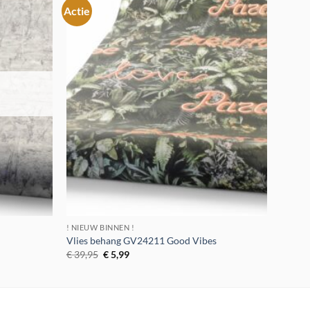
Actie
Toevoegen
Toevoegen
aan
aan
verlanglijst
verlanglijst
! NIEUW BINNEN !
Vlies behang GV24211 Good Vibes
Oorspronkelijke
Huidige
€
39,95
€
5,99
prijs
prijs
was:
is:
€ 39,95.
€ 5,99.