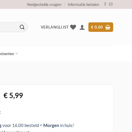
Veelgestelde vragen
Informatie betalen
VERLANGLIJST
€
0,00
stanten
Oorspronkelijke
Huidige
€
5,99
prijs
prijs
was:
is:
t
€ 44,95.
€ 5,99.
g
voor 16.00 besteld =
Morgen
in huis
!