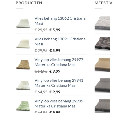
PRODUCTEN
MEEST 
Vlies behang 13062 Cristiana
Masi
Oorspronkelijke
Huidige
€
29,95
€
5,99
prijs
prijs
Vlies behang 13091 Cristiana
was:
is:
Masi
€ 29,95.
€ 5,99.
Oorspronkelijke
Huidige
€
29,95
€
5,99
prijs
prijs
Vinyl op vlies behang 29977
was:
is:
Materika Cristiana Masi
€ 29,95.
€ 5,99.
Oorspronkelijke
Huidige
€
64,95
€
9,99
prijs
prijs
Vinyl op vlies behang 29941
was:
is:
Materika Cristiana Masi
€ 64,95.
€ 9,99.
Oorspronkelijke
Huidige
€
64,95
€
9,99
prijs
prijs
Vinyl op vlies behang 29905
was:
is:
Materika Cristiana Masi
€ 64,95.
€ 9,99.
Oorspronkelijke
Huidige
€
64,95
€
9,99