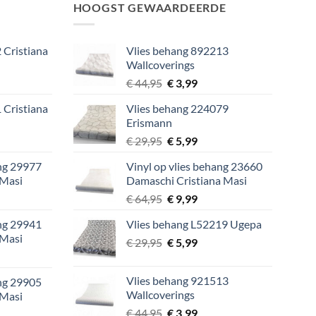
HOOGST GEWAARDEERDE
 Cristiana
Vlies behang 892213
Wallcoverings
lijke
ige
Oorspronkelijke
Huidige
€
44,95
€
3,99
prijs
prijs
 Cristiana
Vlies behang 224079
was:
is:
Erismann
9.
€ 44,95.
€ 3,99.
lijke
ige
Oorspronkelijke
Huidige
€
29,95
€
5,99
prijs
prijs
ang 29977
Vinyl op vlies behang 23660
was:
is:
 Masi
Damaschi Cristiana Masi
9.
€ 29,95.
€ 5,99.
lijke
ige
Oorspronkelijke
Huidige
€
64,95
€
9,99
prijs
prijs
ang 29941
Vlies behang L52219 Ugepa
was:
is:
 Masi
Oorspronkelijke
Huidige
9.
€
29,95
€ 64,95.
€
5,99
€ 9,99.
lijke
ige
prijs
prijs
was:
is:
Vlies behang 921513
ang 29905
€ 29,95.
€ 5,99.
Wallcoverings
 Masi
9.
Oorspronkelijke
Huidige
€
44,95
€
3,99
lijke
ige