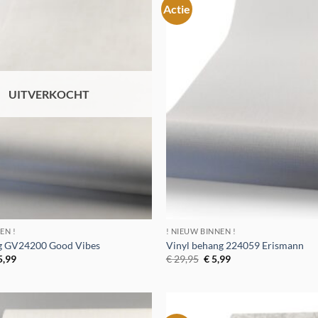
Actie
Toevoegen
aan
verlanglijst
UITVERKOCHT
EN !
! NIEUW BINNEN !
ng GV24200 Good Vibes
Vinyl behang 224059 Erismann
rspronkelijke
Huidige
Oorspronkelijke
Huidige
5,99
€
29,95
€
5,99
ijs
prijs
prijs
prijs
s:
is:
was:
is:
329,95.
€ 5,99.
€ 29,95.
€ 5,99.