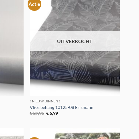
Actie
Toevoegen
Toevoegen
aan
aan
verlanglijst
verlanglijst
UITVERKOCHT
! NIEUW BINNEN !
Vlies behang 10125-08 Erismann
Oorspronkelijke
Huidige
€
29,95
€
5,99
prijs
prijs
was:
is:
€ 29,95.
€ 5,99.