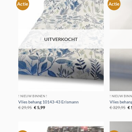
Actie
Actie
Toevoegen
aan
verlanglijst
UITVERKOCHT
! NIEUW BINNEN !
! NIEUW BINN
Vlies behang 10143-43 Erismann
Vlies beha
Oorspronkelijke
Huidige
Oo
€
29,95
€
5,99
€
329,95
€
prijs
prijs
pr
was:
is:
wa
€ 29,95.
€ 5,99.
€ 