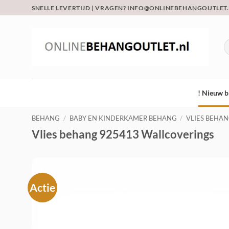
Ga
SNELLE LEVERTIJD | VRAGEN? INFO@ONLINEBEHANGOUTLET
naar
inhoud
Z
na
! Nieuw b
BEHANG
/
BABY EN KINDERKAMER BEHANG
/
VLIES BEHA
Vlies behang 925413 Wallcoverings
Actie