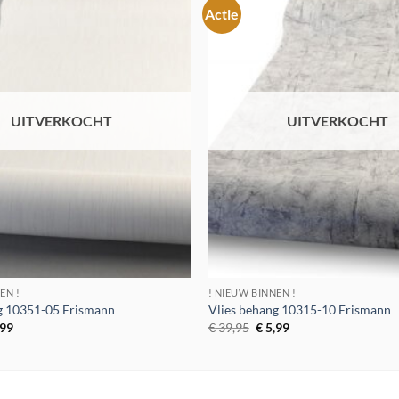
Actie
Toevoegen
aan
verlanglijst
UITVERKOCHT
UITVERKOCHT
EN !
! NIEUW BINNEN !
g 10351-05 Erismann
Vlies behang 10315-10 Erismann
spronkelijke
Huidige
Oorspronkelijke
Huidige
,99
€
39,95
€
5,99
s
prijs
prijs
prijs
:
is:
was:
is:
9,95.
€ 5,99.
€ 39,95.
€ 5,99.