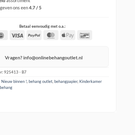
eid
assortiment
 geven ons een
4.7 / 5
Betaal eenvoudig met o.a.:
IDeal
Visa
PayPal
MasterCard
Apple
Bancontact
Pay
Vragen? info@onlinebehangoutlet.nl
r:
925413 - B7
! Nieuw binnen !
,
behang outlet
,
behangpapier
,
Kinderkamer
 behang