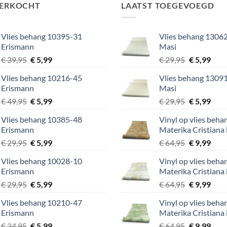
VERKOCHT
LAATST TOEGEVOEGD
Vlies behang 10395-31
Vlies behang 13062
Erismann
Masi
Oorspronkelijke
Huidige
Oorspronke
Huid
€
39,95
€
5,99
€
29,95
€
5,99
prijs
prijs
prijs
prijs
Vlies behang 10216-45
Vlies behang 13091
was:
is:
was:
is:
Erismann
Masi
€ 39,95.
€ 5,99.
€ 29,95.
€ 5,9
Oorspronkelijke
Huidige
Oorspronke
Huid
€
49,95
€
5,99
€
29,95
€
5,99
prijs
prijs
prijs
prijs
Vlies behang 10385-48
Vinyl op vlies beh
was:
is:
was:
is:
Erismann
Materika Cristiana
€ 49,95.
€ 5,99.
€ 29,95.
€ 5,9
Oorspronkelijke
Huidige
Oorspronke
Huid
€
29,95
€
5,99
€
64,95
€
9,99
prijs
prijs
prijs
prijs
Vlies behang 10028-10
Vinyl op vlies beh
was:
is:
was:
is:
Erismann
Materika Cristiana
€ 29,95.
€ 5,99.
€ 64,95.
€ 9,9
Oorspronkelijke
Huidige
Oorspronke
Huid
€
29,95
€
5,99
€
64,95
€
9,99
prijs
prijs
prijs
prijs
Vlies behang 10210-47
Vinyl op vlies beh
was:
is:
was:
is:
Erismann
Materika Cristiana
€ 29,95.
€ 5,99.
€ 64,95.
€ 9,9
Oorspronkelijke
Huidige
Oorspronke
Huid
€
34,95
€
5,99
€
64,95
€
9,99