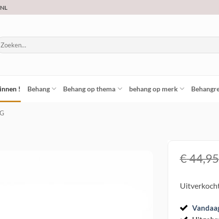
.NL
oeken
ar:
innen !
Behang
Behang op thema
behang op merk
Behangre
NG
€
44,95
Toevoegen
Uitverkoch
aan
verlanglijst
Vandaa