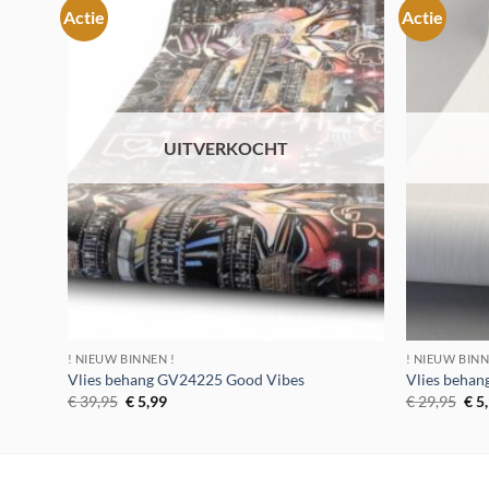
Actie
Actie
Toevoegen
aan
verlanglijst
UITVERKOCHT
! NIEUW BINNEN !
! NIEUW BINN
Vlies behang GV24225 Good Vibes
Vlies behan
Oorspronkelijke
Huidige
Oor
€
39,95
€
5,99
€
29,95
€
5
prijs
prijs
prij
was:
is:
was
€ 39,95.
€ 5,99.
€ 2