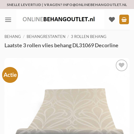
Ga
SNELLE LEVERTIJD | VRAGEN? INFO@ONLINEBEHANGOUTLET.NL
naar
inhoud
BEHANG
/
BEHANGRESTANTEN
/
3 ROLLEN BEHANG
Laatste 3 rollen vlies behang DL31069 Decorline
Actie
Toevoegen
aan
verlanglijst