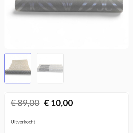
Oorspronkelijke
Huidige
€
89,00
€
10,00
prijs
prijs
was:
is:
Uitverkocht
€ 89,00.
€ 10,00.