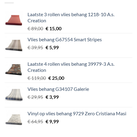
Laatste 3 rollen vlies behang 1218-10 A.s.
Creation
Oorspronkelijke
Huidige
€
89,00
€
15,00
prijs
prijs
Vlies behang G67554 Smart Stripes
was:
is:
Oorspronkelijke
Huidige
€
39,95
€ 89,00.
€
5,99
€ 15,00.
prijs
prijs
was:
is:
Laatste 4 rollen vlies behang 39979-3 A.s.
€ 39,95.
€ 5,99.
Creation
Oorspronkelijke
Huidige
€
119,00
€
25,00
prijs
prijs
Vlies behang G34107 Galerie
was:
is:
Oorspronkelijke
Huidige
€
29,95
€
€ 119,00.
3,99
€ 25,00.
prijs
prijs
was:
is:
Vinyl op vlies behang 9729 Zero Cristiana Masi
€ 29,95.
€ 3,99.
Oorspronkelijke
Huidige
€
64,95
€
9,99
prijs
prijs
was:
is: