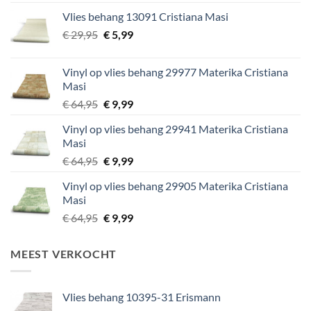
was:
is:
Vlies behang 13091 Cristiana Masi
€ 29,95.
€ 5,99.
Oorspronkelijke
Huidige
€
29,95
€
5,99
prijs
prijs
was:
is:
Vinyl op vlies behang 29977 Materika Cristiana
€ 29,95.
€ 5,99.
Masi
Oorspronkelijke
Huidige
€
64,95
€
9,99
prijs
prijs
Vinyl op vlies behang 29941 Materika Cristiana
was:
is:
Masi
€ 64,95.
€ 9,99.
Oorspronkelijke
Huidige
€
64,95
€
9,99
prijs
prijs
Vinyl op vlies behang 29905 Materika Cristiana
was:
is:
Masi
€ 64,95.
€ 9,99.
Oorspronkelijke
Huidige
€
64,95
€
9,99
prijs
prijs
was:
is:
MEEST VERKOCHT
€ 64,95.
€ 9,99.
Vlies behang 10395-31 Erismann