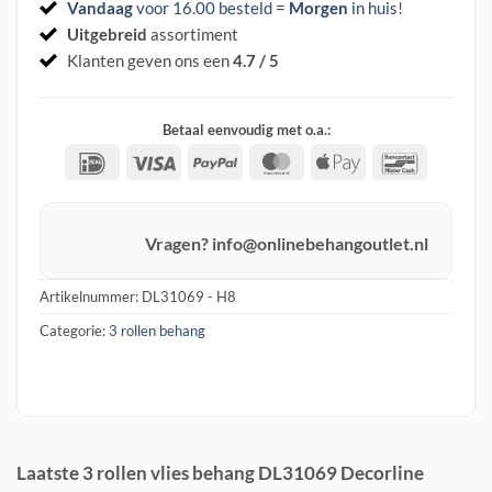
Vandaag
voor 16.00 besteld =
Morgen
in huis
!
Uitgebreid
assortiment
Klanten geven ons een
4.7 / 5
Betaal eenvoudig met o.a.:
IDeal
Visa
PayPal
MasterCard
Apple
Banconta
Pay
Vragen? info@onlinebehangoutlet.nl
Artikelnummer:
DL31069 - H8
Categorie:
3 rollen behang
Laatste 3 rollen vlies behang DL31069 Decorline