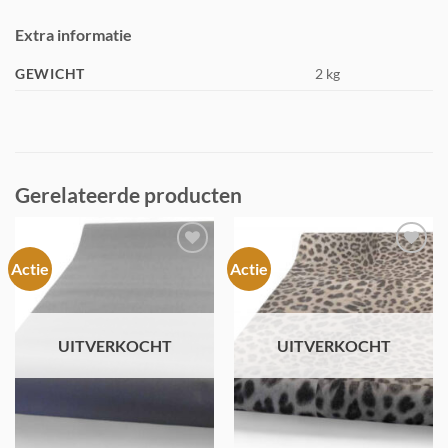
Extra informatie
GEWICHT
2 kg
Gerelateerde producten
Actie
Actie
Toevoegen
Toevoegen
aan
aan
verlanglijst
verlanglijst
UITVERKOCHT
UITVERKOCHT