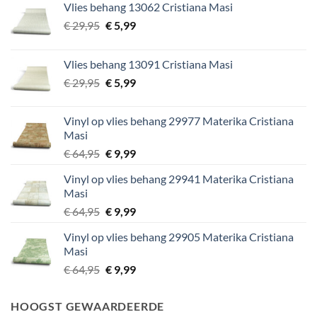
Vlies behang 13062 Cristiana Masi
Oorspronkelijke
Huidige
€
29,95
€
5,99
prijs
prijs
was:
is:
Vlies behang 13091 Cristiana Masi
€ 29,95.
€ 5,99.
Oorspronkelijke
Huidige
€
29,95
€
5,99
prijs
prijs
was:
is:
Vinyl op vlies behang 29977 Materika Cristiana
€ 29,95.
€ 5,99.
Masi
Oorspronkelijke
Huidige
€
64,95
€
9,99
prijs
prijs
Vinyl op vlies behang 29941 Materika Cristiana
was:
is:
Masi
€ 64,95.
€ 9,99.
Oorspronkelijke
Huidige
€
64,95
€
9,99
prijs
prijs
Vinyl op vlies behang 29905 Materika Cristiana
was:
is:
Masi
€ 64,95.
€ 9,99.
Oorspronkelijke
Huidige
€
64,95
€
9,99
prijs
prijs
was:
is:
HOOGST GEWAARDEERDE
€ 64,95.
€ 9,99.