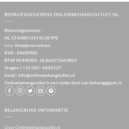
€ 64,95.
€ 9,99.
BEDRIJFSGEGEVENS ONLINEBEHANGOUTLET.NL
Rekeningnummer :
NL 52 RABO 014 8118 992
t.n.v. Koopjesavontuur.
KVK : 84600985
BTW NUMMER : NL863275643B01
Vragen ? +31
085-4000127
Email : info@onlinebehangoutlet.nl
Onlinebehangoutlet is een onderdeel van
behanggigant.nl
BELANGRIJKE INFORMATIE
Over Onlinebehangoutlet.nl