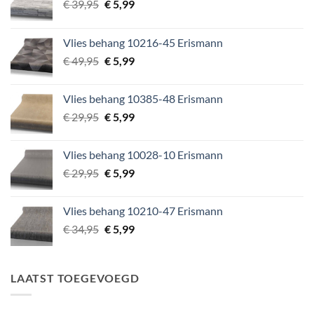
Oorspronkelijke
Huidige
€
39,95
€
5,99
prijs
prijs
was:
is:
Vlies behang 10216-45 Erismann
€ 39,95.
€ 5,99.
Oorspronkelijke
Huidige
€
49,95
€
5,99
prijs
prijs
was:
is:
Vlies behang 10385-48 Erismann
€ 49,95.
€ 5,99.
Oorspronkelijke
Huidige
€
29,95
€
5,99
prijs
prijs
was:
is:
Vlies behang 10028-10 Erismann
€ 29,95.
€ 5,99.
Oorspronkelijke
Huidige
€
29,95
€
5,99
prijs
prijs
was:
is:
Vlies behang 10210-47 Erismann
€ 29,95.
€ 5,99.
Oorspronkelijke
Huidige
€
34,95
€
5,99
prijs
prijs
was:
is:
€ 34,95.
€ 5,99.
LAATST TOEGEVOEGD