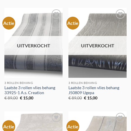
was:
is:
was:
is:
€ 89,00.
€ 15,00.
€ 89,00.
€ 15,00.
Actie
Actie
Toevoegen
Toevoegen
aan
aan
verlanglijst
verlanglijst
UITVERKOCHT
UITVERKOCHT
3 ROLLEN BEHANG
3 ROLLEN BEHANG
Laatste 3 rollen vlies behang
Laatste 3 rollen vlies behang
33925-1 A.s. Creation
J50809 Ugepa
Oorspronkelijke
Huidige
Oorspronkelijke
Huidige
€
89,00
€
15,00
€
89,00
€
15,00
prijs
prijs
prijs
prijs
was:
is:
was:
is:
€ 89,00.
€ 15,00.
€ 89,00.
€ 15,00.
Actie
Actie
Toevoegen
Toevoegen
aan
aan