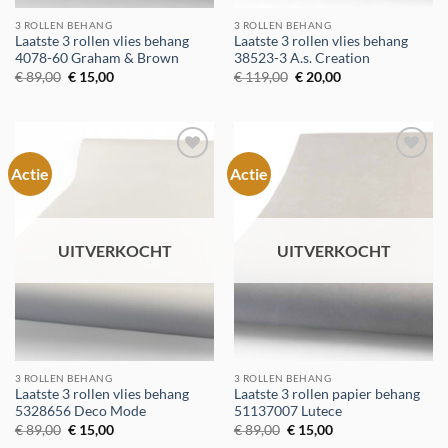
3 ROLLEN BEHANG
3 ROLLEN BEHANG
Laatste 3 rollen vlies behang
Laatste 3 rollen vlies behang
4078-60 Graham & Brown
38523-3 A.s. Creation
Oorspronkelijke
Huidige
Oorspronkelijke
Huidige
€
89,00
€
15,00
€
119,00
€
20,00
prijs
prijs
prijs
prijs
was:
is:
was:
is:
€ 89,00.
€ 15,00.
€ 119,00.
€ 20,00.
Actie
Actie
Toevoegen
Toevoegen
aan
aan
verlanglijst
verlanglijst
UITVERKOCHT
UITVERKOCHT
3 ROLLEN BEHANG
3 ROLLEN BEHANG
Laatste 3 rollen vlies behang
Laatste 3 rollen papier behang
5328656 Deco Mode
51137007 Lutece
Oorspronkelijke
Huidige
Oorspronkelijke
Huidige
€
89,00
€
15,00
€
89,00
€
15,00
prijs
prijs
prijs
prijs