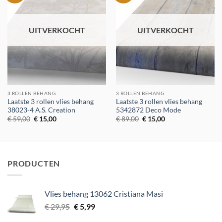
verlanglijst
verlanglijst
UITVERKOCHT
UITVERKOCHT
3 ROLLEN BEHANG
3 ROLLEN BEHANG
Laatste 3 rollen vlies behang
Laatste 3 rollen vlies behang
38023-4 A.S. Creation
5342872 Deco Mode
Oorspronkelijke
Huidige
Oorspronkelijke
Huidige
€
59,00
€
15,00
€
89,00
€
15,00
prijs
prijs
prijs
prijs
was:
is:
was:
is:
€ 59,00.
€ 15,00.
€ 89,00.
€ 15,00.
PRODUCTEN
Vlies behang 13062 Cristiana Masi
Oorspronkelijke
Huidige
€
29,95
€
5,99
prijs
prijs