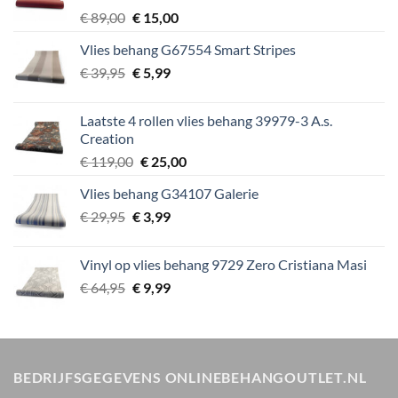
Oorspronkelijke
Huidige
€
89,00
€
15,00
prijs
prijs
Vlies behang G67554 Smart Stripes
was:
is:
Oorspronkelijke
Huidige
€
39,95
€ 89,00.
€
5,99
€ 15,00.
prijs
prijs
was:
is:
Laatste 4 rollen vlies behang 39979-3 A.s.
€ 39,95.
€ 5,99.
Creation
Oorspronkelijke
Huidige
€
119,00
€
25,00
prijs
prijs
Vlies behang G34107 Galerie
was:
is:
Oorspronkelijke
Huidige
€
29,95
€
€ 119,00.
3,99
€ 25,00.
prijs
prijs
was:
is:
Vinyl op vlies behang 9729 Zero Cristiana Masi
€ 29,95.
€ 3,99.
Oorspronkelijke
Huidige
€
64,95
€
9,99
prijs
prijs
was:
is:
€ 64,95.
€ 9,99.
BEDRIJFSGEGEVENS ONLINEBEHANGOUTLET.NL