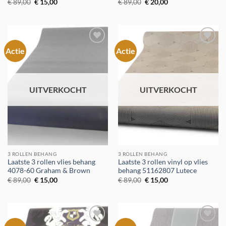
Oorspronkelijke
Huidige
Oorspronkelijke
Huidige
€
89,00
€
15,00
€
89,00
€
20,00
prijs
prijs
prijs
prijs
was:
is:
was:
is:
€ 89,00.
€ 15,00.
€ 89,00.
€ 20,00.
Actie
Actie
Toevoegen
Toevoegen
aan
aan
verlanglijst
verlanglijst
UITVERKOCHT
UITVERKOCHT
3 ROLLEN BEHANG
3 ROLLEN BEHANG
Laatste 3 rollen vlies behang
Laatste 3 rollen vinyl op vlies
4078-60 Graham & Brown
behang 51162807 Lutece
Oorspronkelijke
Huidige
Oorspronkelijke
Huidige
€
89,00
€
15,00
€
89,00
€
15,00
prijs
prijs
prijs
prijs
was:
is:
was:
is:
€ 89,00.
€ 15,00.
€ 89,00.
€ 15,00.