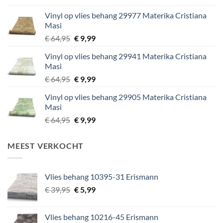
was:
is:
Vinyl op vlies behang 29977 Materika Cristiana
€ 29,95.
€ 5,99.
Masi
Oorspronkelijke
Huidige
€
64,95
€
9,99
prijs
prijs
Vinyl op vlies behang 29941 Materika Cristiana
was:
is:
Masi
€ 64,95.
€ 9,99.
Oorspronkelijke
Huidige
€
64,95
€
9,99
prijs
prijs
Vinyl op vlies behang 29905 Materika Cristiana
was:
is:
Masi
€ 64,95.
€ 9,99.
Oorspronkelijke
Huidige
€
64,95
€
9,99
prijs
prijs
was:
is:
MEEST VERKOCHT
€ 64,95.
€ 9,99.
Vlies behang 10395-31 Erismann
Oorspronkelijke
Huidige
€
39,95
€
5,99
prijs
prijs
was:
is:
Vlies behang 10216-45 Erismann
€ 39,95.
€ 5,99.