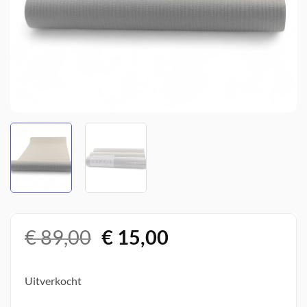
Oorspronkelijke
Huidige
€
89,00
€
15,00
prijs
prijs
was:
is:
Uitverkocht
€ 89,00.
€ 15,00.