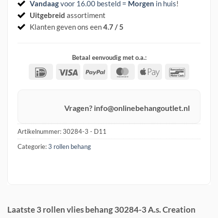
Vandaag
voor 16.00 besteld =
Morgen
in huis
!
Uitgebreid
assortiment
Klanten geven ons een
4.7 / 5
Betaal eenvoudig met o.a.:
IDeal
Visa
PayPal
MasterCard
Apple
Banconta
Pay
Vragen? info@onlinebehangoutlet.nl
Artikelnummer:
30284-3 - D11
Categorie:
3 rollen behang
Laatste 3 rollen vlies behang 30284-3 A.s. Creation