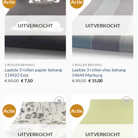
Actie
Actie
Toevoegen
Toevoegen
aan
aan
verlanglijst
verlanglijst
UITVERKOCHT
UITVERKOCHT
3 ROLLEN BEHANG
3 ROLLEN BEHANG
Laatste 3 rollen papier behang
Laatste 3 rollen vlies behang
114922 Esta
54644 Marburg
Oorspronkelijke
Huidige
Oorspronkelijke
Huidige
€
89,00
€
7,50
€
89,00
€
15,00
prijs
prijs
prijs
prijs
was:
is:
was:
is:
€ 89,00.
€ 7,50.
€ 89,00.
€ 15,00.
Actie
Actie
Toevoegen
Toevoegen
aan
aan
verlanglijst
verlanglijst
UITVERKOCHT
UITVERKOCHT