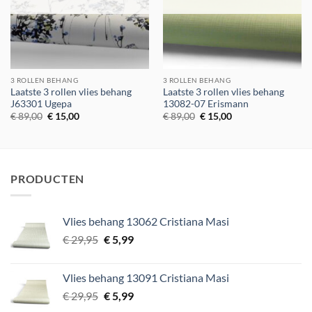
3 ROLLEN BEHANG
3 ROLLEN BEHANG
Laatste 3 rollen vlies behang
Laatste 3 rollen vlies behang
J63301 Ugepa
13082-07 Erismann
Oorspronkelijke
Huidige
Oorspronkelijke
Huidige
€
89,00
€
15,00
€
89,00
€
15,00
prijs
prijs
prijs
prijs
was:
is:
was:
is:
€ 89,00.
€ 15,00.
€ 89,00.
€ 15,00.
PRODUCTEN
Vlies behang 13062 Cristiana Masi
Oorspronkelijke
Huidige
€
29,95
€
5,99
prijs
prijs
was:
is:
Vlies behang 13091 Cristiana Masi
€ 29,95.
€ 5,99.
Oorspronkelijke
Huidige
€
29,95
€
5,99
prijs
prijs