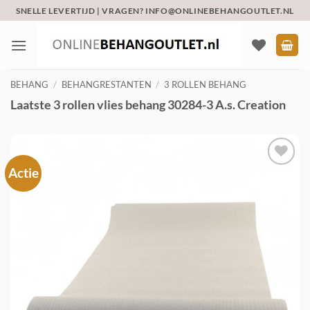
Ga
SNELLE LEVERTIJD | VRAGEN? INFO@ONLINEBEHANGOUTLET.NL
naar
inhoud
BEHANG
/
BEHANGRESTANTEN
/
3 ROLLEN BEHANG
Laatste 3 rollen vlies behang 30284-3 A.s. Creation
Actie
Toevoegen
aan
verlanglijst