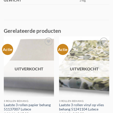
GEWICHT
3 kg
Gerelateerde producten
Actie
Actie
Toevoegen
Toevoegen
aan
aan
verlanglijst
verlanglijst
UITVERKOCHT
UITVERKOCHT
3 ROLLEN BEHANG
3 ROLLEN BEHANG
Laatste 3 rollen papier behang
Laatste 3 rollen vinyl op vlies
51137007 Lutece
behang 51241104 Lutece