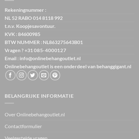
Rekeningnummer :
NL 52 RABO 014 8118 992
t.n.v. Koopjesavontuur.
KVK : 84600985
BTW NUMMER : NL863275643B01
Vragen ? +31
085-4000127
Email : info@onlinebehangoutlet.nl
Onlinebehangoutlet is een onderdeel van
behanggigant.nl
BELANGRIJKE INFORMATIE
Over Onlinebehangoutlet.nl
Contactformulier
Veelgestelde vragen