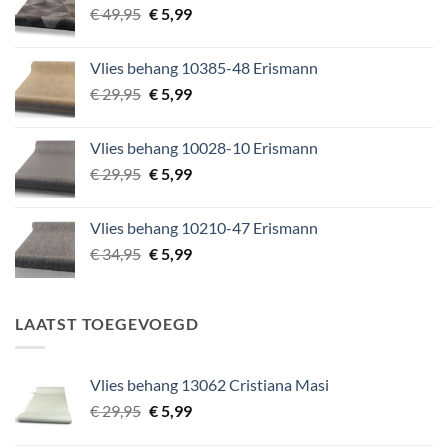
Oorspronkelijke
Huidige
€
49,95
€
5,99
prijs
prijs
was:
is:
Vlies behang 10385-48 Erismann
€ 49,95.
€ 5,99.
Oorspronkelijke
Huidige
€
29,95
€
5,99
prijs
prijs
was:
is:
Vlies behang 10028-10 Erismann
€ 29,95.
€ 5,99.
Oorspronkelijke
Huidige
€
29,95
€
5,99
prijs
prijs
was:
is:
Vlies behang 10210-47 Erismann
€ 29,95.
€ 5,99.
Oorspronkelijke
Huidige
€
34,95
€
5,99
prijs
prijs
was:
is:
€ 34,95.
€ 5,99.
LAATST TOEGEVOEGD
Vlies behang 13062 Cristiana Masi
Oorspronkelijke
Huidige
€
29,95
€
5,99
prijs
prijs