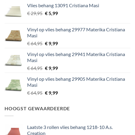
was:
is:
Vlies behang 13091 Cristiana Masi
€ 29,95.
€ 5,99.
Oorspronkelijke
Huidige
€
29,95
€
5,99
prijs
prijs
was:
is:
Vinyl op vlies behang 29977 Materika Cristiana
€ 29,95.
€ 5,99.
Masi
Oorspronkelijke
Huidige
€
64,95
€
9,99
prijs
prijs
Vinyl op vlies behang 29941 Materika Cristiana
was:
is:
Masi
€ 64,95.
€ 9,99.
Oorspronkelijke
Huidige
€
64,95
€
9,99
prijs
prijs
Vinyl op vlies behang 29905 Materika Cristiana
was:
is:
Masi
€ 64,95.
€ 9,99.
Oorspronkelijke
Huidige
€
64,95
€
9,99
prijs
prijs
was:
is:
HOOGST GEWAARDEERDE
€ 64,95.
€ 9,99.
Laatste 3 rollen vlies behang 1218-10 A.s.
Creation