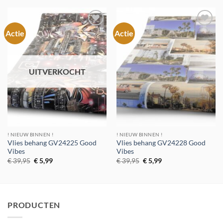
€ 39,95.
€ 5,99.
Actie
Actie
Toevoegen
Toevoegen
aan
aan
verlanglijst
verlanglijst
UITVERKOCHT
! NIEUW BINNEN !
! NIEUW BINNEN !
Vlies behang GV24225 Good
Vlies behang GV24228 Good
Vibes
Vibes
Oorspronkelijke
Huidige
Oorspronkelijke
Huidige
€
39,95
€
5,99
€
39,95
€
5,99
prijs
prijs
prijs
prijs
was:
is:
was:
is:
€ 39,95.
€ 5,99.
€ 39,95.
€ 5,99.
PRODUCTEN