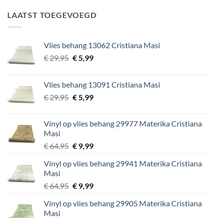
was:
is:
€ 34,95.
€ 5,99.
LAATST TOEGEVOEGD
Vlies behang 13062 Cristiana Masi
Oorspronkelijke
Huidige
€
29,95
€
5,99
prijs
prijs
was:
is:
Vlies behang 13091 Cristiana Masi
€ 29,95.
€ 5,99.
Oorspronkelijke
Huidige
€
29,95
€
5,99
prijs
prijs
was:
is:
Vinyl op vlies behang 29977 Materika Cristiana
€ 29,95.
€ 5,99.
Masi
Oorspronkelijke
Huidige
€
64,95
€
9,99
prijs
prijs
Vinyl op vlies behang 29941 Materika Cristiana
was:
is:
Masi
€ 64,95.
€ 9,99.
Oorspronkelijke
Huidige
€
64,95
€
9,99
prijs
prijs
Vinyl op vlies behang 29905 Materika Cristiana
was:
is:
Masi
€ 64,95.
€ 9,99.