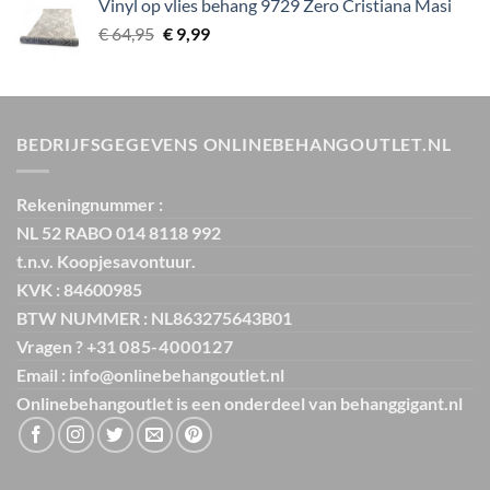
Vinyl op vlies behang 9729 Zero Cristiana Masi
€ 29,95.
€ 3,99.
Oorspronkelijke
Huidige
€
64,95
€
9,99
prijs
prijs
was:
is:
€ 64,95.
€ 9,99.
BEDRIJFSGEGEVENS ONLINEBEHANGOUTLET.NL
Rekeningnummer :
NL 52 RABO 014 8118 992
t.n.v. Koopjesavontuur.
KVK : 84600985
BTW NUMMER : NL863275643B01
Vragen ? +31
085-4000127
Email : info@onlinebehangoutlet.nl
Onlinebehangoutlet is een onderdeel van
behanggigant.nl