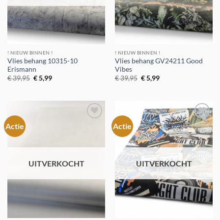
! NIEUW BINNEN !
! NIEUW BINNEN !
Vlies behang 10315-10
Vlies behang GV24211 Good
Erismann
Vibes
Oorspronkelijke
Huidige
Oorspronkelijke
Huidige
€
39,95
€
5,99
€
39,95
€
5,99
prijs
prijs
prijs
prijs
was:
is:
was:
is:
€ 39,95.
€ 5,99.
€ 39,95.
€ 5,99.
Actie
Actie
Toevoegen
Toevoegen
aan
aan
verlanglijst
verlanglijst
UITVERKOCHT
UITVERKOCHT