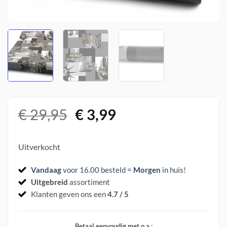
Oorspronkelijke
Huidige
€
29,95
€
3,99
prijs
prijs
was:
is:
Uitverkocht
€ 29,95.
€ 3,99.
Vandaag
voor 16.00 besteld =
Morgen
in huis
!
Uitgebreid
assortiment
Klanten geven ons een
4.7 / 5
Betaal eenvoudig met o.a.: