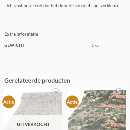
Lichtvast betekend dat het door de zon niet snel verkleurd
Extra informatie
GEWICHT
1 kg
Gerelateerde producten
Actie
Actie
Toevoegen
Toevoegen
aan
aan
verlanglijst
verlanglijst
UITVERKOCHT