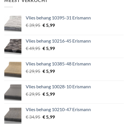
MEEST VERKOCHT
€ 64,95.
€ 9,99.
Vlies behang 10395-31 Erismann
Oorspronkelijke
Huidige
€
39,95
€
5,99
prijs
prijs
was:
is:
Vlies behang 10216-45 Erismann
€ 39,95.
€ 5,99.
Oorspronkelijke
Huidige
€
49,95
€
5,99
prijs
prijs
was:
is:
Vlies behang 10385-48 Erismann
€ 49,95.
€ 5,99.
Oorspronkelijke
Huidige
€
29,95
€
5,99
prijs
prijs
was:
is:
Vlies behang 10028-10 Erismann
€ 29,95.
€ 5,99.
Oorspronkelijke
Huidige
€
29,95
€
5,99
prijs
prijs
was:
is:
Vlies behang 10210-47 Erismann
€ 29,95.
€ 5,99.
Oorspronkelijke
Huidige
€
34,95
€
5,99
prijs
prijs