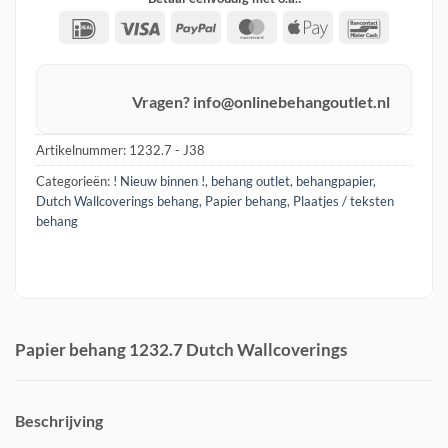
IDeal
Visa
PayPal
MasterCard
Apple
Banconta
Pay
Vragen? info@onlinebehangoutlet.nl
Artikelnummer:
1232.7 - J38
Categorieën:
! Nieuw binnen !
,
behang outlet
,
behangpapier
,
Dutch Wallcoverings behang
,
Papier behang
,
Plaatjes / teksten
behang
Papier behang 1232.7 Dutch Wallcoverings
Beschrijving