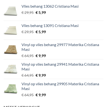
Vlies behang 13062 Cristiana Masi
Oorspronkelijke
Huidige
€
29,95
€
5,99
prijs
prijs
was:
is:
Vlies behang 13091 Cristiana Masi
€ 29,95.
€ 5,99.
Oorspronkelijke
Huidige
€
29,95
€
5,99
prijs
prijs
was:
is:
Vinyl op vlies behang 29977 Materika Cristiana
€ 29,95.
€ 5,99.
Masi
Oorspronkelijke
Huidige
€
64,95
€
9,99
prijs
prijs
Vinyl op vlies behang 29941 Materika Cristiana
was:
is:
Masi
€ 64,95.
€ 9,99.
Oorspronkelijke
Huidige
€
64,95
€
9,99
prijs
prijs
Vinyl op vlies behang 29905 Materika Cristiana
was:
is:
Masi
€ 64,95.
€ 9,99.
Oorspronkelijke
Huidige
€
64,95
€
9,99
prijs
prijs
was:
is: