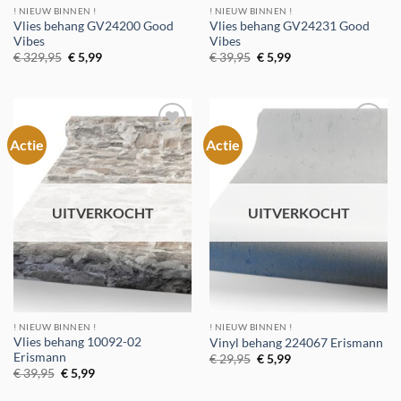
! NIEUW BINNEN !
! NIEUW BINNEN !
Vlies behang GV24200 Good
Vlies behang GV24231 Good
Vibes
Vibes
Oorspronkelijke
Huidige
Oorspronkelijke
Huidige
€
329,95
€
5,99
€
39,95
€
5,99
prijs
prijs
prijs
prijs
was:
is:
was:
is:
€ 329,95.
€ 5,99.
€ 39,95.
€ 5,99.
Actie
Actie
Toevoegen
Toevoegen
aan
aan
verlanglijst
verlanglijst
UITVERKOCHT
UITVERKOCHT
! NIEUW BINNEN !
! NIEUW BINNEN !
Vlies behang 10092-02
Vinyl behang 224067 Erismann
Erismann
Oorspronkelijke
Huidige
€
29,95
€
5,99
prijs
prijs
Oorspronkelijke
Huidige
€
39,95
€
5,99
was:
is:
prijs
prijs
€ 29,95.
€ 5,99.
was:
is: