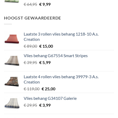
Oorspronkelijke
Huidige
€
64,95
€
9,99
prijs
prijs
was:
is:
HOOGST GEWAARDEERDE
€ 64,95.
€ 9,99.
Laatste 3 rollen vlies behang 1218-10 A.s.
Creation
Oorspronkelijke
Huidige
€
89,00
€
15,00
prijs
prijs
Vlies behang G67554 Smart Stripes
was:
is:
Oorspronkelijke
Huidige
€
39,95
€ 89,00.
€
5,99
€ 15,00.
prijs
prijs
was:
is:
Laatste 4 rollen vlies behang 39979-3 A.s.
€ 39,95.
€ 5,99.
Creation
Oorspronkelijke
Huidige
€
119,00
€
25,00
prijs
prijs
Vlies behang G34107 Galerie
was:
is:
Oorspronkelijke
Huidige
€
29,95
€
€ 119,00.
3,99
€ 25,00.
prijs
prijs
was:
is: