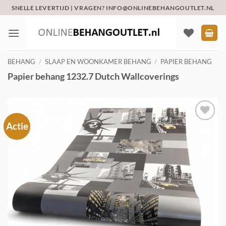
Ga
SNELLE LEVERTIJD | VRAGEN? INFO@ONLINEBEHANGOUTLET.NL
naar
inhoud
BEHANG
/
SLAAP EN WOONKAMER BEHANG
/
PAPIER BEHANG
Papier behang 1232.7 Dutch Wallcoverings
Actie
Toevoegen
aan
verlanglijst