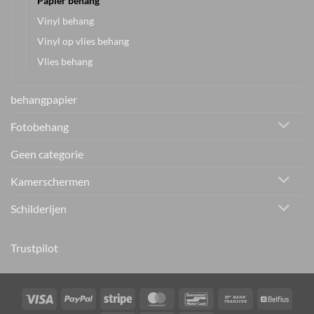
Papier behang
Vinyl behang
Vinyl op vlies behang
Vlies behang
behangpapier
Fotobehang
Geen categorie
Kamerschermen
Schilderijen
Trustpilot
Visa
PayPal
Stripe
MasterCard
Bancontact
Bank
Belfiu
Transfer