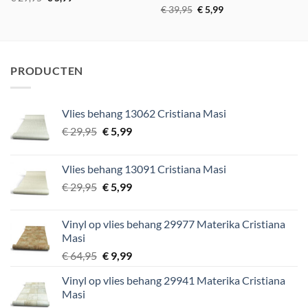
prijs
prijs
Oorspronkelijke
Huidige
€
39,95
€
5,99
was:
is:
prijs
prijs
€ 29,95.
€ 5,99.
was:
is:
€ 39,95.
€ 5,99.
PRODUCTEN
Vlies behang 13062 Cristiana Masi
Oorspronkelijke
Huidige
€
29,95
€
5,99
prijs
prijs
was:
is:
Vlies behang 13091 Cristiana Masi
€ 29,95.
€ 5,99.
Oorspronkelijke
Huidige
€
29,95
€
5,99
prijs
prijs
was:
is:
Vinyl op vlies behang 29977 Materika Cristiana
€ 29,95.
€ 5,99.
Masi
Oorspronkelijke
Huidige
€
64,95
€
9,99
prijs
prijs
Vinyl op vlies behang 29941 Materika Cristiana
was:
is:
Masi
€ 64,95.
€ 9,99.