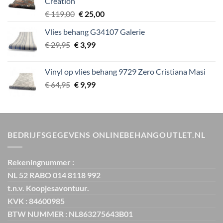
Creation
Oorspronkelijke
Huidige
€
119,00
€
25,00
prijs
prijs
Vlies behang G34107 Galerie
was:
is:
Oorspronkelijke
Huidige
€
29,95
€
€ 119,00.
3,99
€ 25,00.
prijs
prijs
was:
is:
Vinyl op vlies behang 9729 Zero Cristiana Masi
€ 29,95.
€ 3,99.
Oorspronkelijke
Huidige
€
64,95
€
9,99
prijs
prijs
was:
is:
€ 64,95.
€ 9,99.
BEDRIJFSGEGEVENS ONLINEBEHANGOUTLET.NL
Rekeningnummer :
NL 52 RABO 014 8118 992
t.n.v. Koopjesavontuur.
KVK : 84600985
BTW NUMMER : NL863275643B01