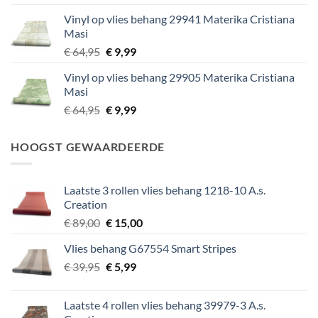
prijs
prijs
Vinyl op vlies behang 29941 Materika Cristiana
was:
is:
Masi
€ 64,95.
€ 9,99.
Oorspronkelijke
Huidige
€
64,95
€
9,99
prijs
prijs
Vinyl op vlies behang 29905 Materika Cristiana
was:
is:
Masi
€ 64,95.
€ 9,99.
Oorspronkelijke
Huidige
€
64,95
€
9,99
prijs
prijs
was:
is:
HOOGST GEWAARDEERDE
€ 64,95.
€ 9,99.
Laatste 3 rollen vlies behang 1218-10 A.s.
Creation
Oorspronkelijke
Huidige
€
89,00
€
15,00
prijs
prijs
Vlies behang G67554 Smart Stripes
was:
is:
Oorspronkelijke
Huidige
€
39,95
€ 89,00.
€
5,99
€ 15,00.
prijs
prijs
was:
is:
Laatste 4 rollen vlies behang 39979-3 A.s.
€ 39,95.
€ 5,99.