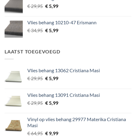
€ 29,95.
€ 5,99.
Oorspronkelijke
Huidige
€
29,95
€
5,99
prijs
prijs
was:
is:
Vlies behang 10210-47 Erismann
€ 29,95.
€ 5,99.
Oorspronkelijke
Huidige
€
34,95
€
5,99
prijs
prijs
was:
is:
€ 34,95.
€ 5,99.
LAATST TOEGEVOEGD
Vlies behang 13062 Cristiana Masi
Oorspronkelijke
Huidige
€
29,95
€
5,99
prijs
prijs
was:
is:
Vlies behang 13091 Cristiana Masi
€ 29,95.
€ 5,99.
Oorspronkelijke
Huidige
€
29,95
€
5,99
prijs
prijs
was:
is:
Vinyl op vlies behang 29977 Materika Cristiana
€ 29,95.
€ 5,99.
Masi
Oorspronkelijke
Huidige
€
64,95
€
9,99