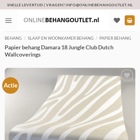
Ga
SNELLE LEVERTIJD | VRAGEN? INFO@ONLINEBEHANGOUTLET.NL
naar
inhoud
BEHANG
/
SLAAP EN WOONKAMER BEHANG
/
PAPIER BEHANG
Papier behang Damara 18 Jungle Club Dutch
Wallcoverings
Actie
Toevoegen
aan
verlanglijst