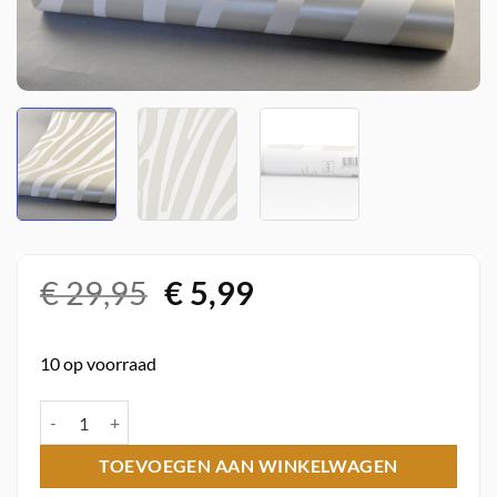
Oorspronkelijke
Huidige
€
29,95
€
5,99
prijs
prijs
was:
is:
10 op voorraad
€ 29,95.
€ 5,99.
Papier behang Damara 18 Jungle Club Dutch Wallcoverings aantal
TOEVOEGEN AAN WINKELWAGEN