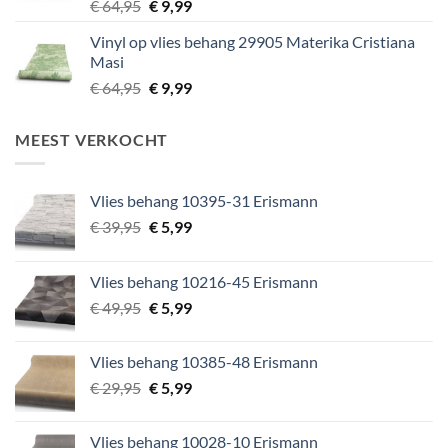
Oorspronkelijke
Huidige
€
64,95
€
9,99
prijs
prijs
Vinyl op vlies behang 29905 Materika Cristiana
was:
is:
Masi
€ 64,95.
€ 9,99.
Oorspronkelijke
Huidige
€
64,95
€
9,99
prijs
prijs
was:
is:
MEEST VERKOCHT
€ 64,95.
€ 9,99.
Vlies behang 10395-31 Erismann
Oorspronkelijke
Huidige
€
39,95
€
5,99
prijs
prijs
was:
is:
Vlies behang 10216-45 Erismann
€ 39,95.
€ 5,99.
Oorspronkelijke
Huidige
€
49,95
€
5,99
prijs
prijs
was:
is:
Vlies behang 10385-48 Erismann
€ 49,95.
€ 5,99.
Oorspronkelijke
Huidige
€
29,95
€
5,99
prijs
prijs
was:
is:
Vlies behang 10028-10 Erismann