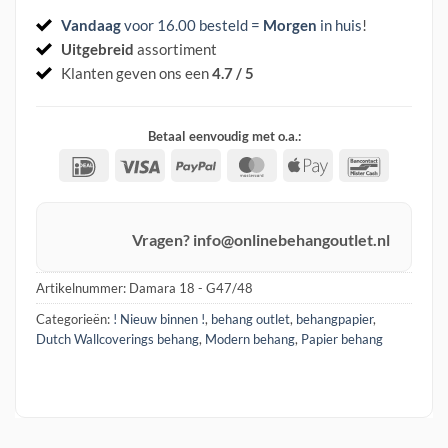
Vandaag
voor 16.00 besteld =
Morgen
in huis
!
Uitgebreid
assortiment
Klanten geven ons een
4.7 / 5
Betaal eenvoudig met o.a.:
IDeal
Visa
PayPal
MasterCard
Apple
Banconta
Pay
Vragen? info@onlinebehangoutlet.nl
Artikelnummer:
Damara 18 - G47/48
Categorieën:
! Nieuw binnen !
,
behang outlet
,
behangpapier
,
Dutch Wallcoverings behang
,
Modern behang
,
Papier behang