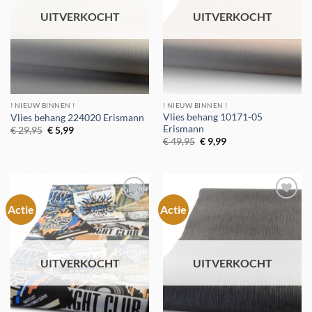
UITVERKOCHT
UITVERKOCHT
! NIEUW BINNEN !
! NIEUW BINNEN !
Vlies behang 10171-05
Vlies behang 224020 Erismann
Erismann
Oorspronkelijke
Huidige
€
29,95
€
5,99
prijs
prijs
Oorspronkelijke
Huidige
€
49,95
€
9,99
was:
is:
prijs
prijs
€ 29,95.
€ 5,99.
was:
is:
€ 49,95.
€ 9,99.
Actie
Actie
Toevoegen
Toevoegen
aan
aan
verlanglijst
verlanglijst
UITVERKOCHT
UITVERKOCHT