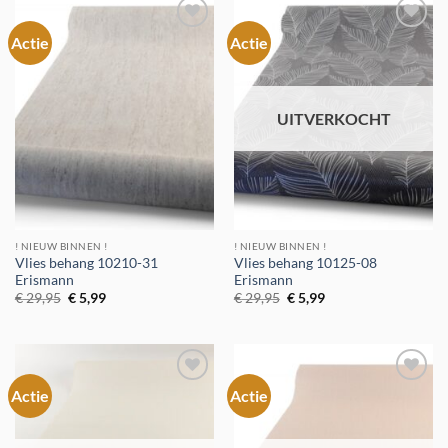
Actie
Actie
Toevoegen
Toevoegen
aan
aan
verlanglijst
verlanglijst
UITVERKOCHT
! NIEUW BINNEN !
! NIEUW BINNEN !
Vlies behang 10210-31
Vlies behang 10125-08
Erismann
Erismann
Oorspronkelijke
Huidige
Oorspronkelijke
Huidige
€
29,95
€
5,99
€
29,95
€
5,99
prijs
prijs
prijs
prijs
was:
is:
was:
is:
€ 29,95.
€ 5,99.
€ 29,95.
€ 5,99.
Actie
Actie
Toevoegen
Toevoegen
aan
aan
verlanglijst
verlanglijst