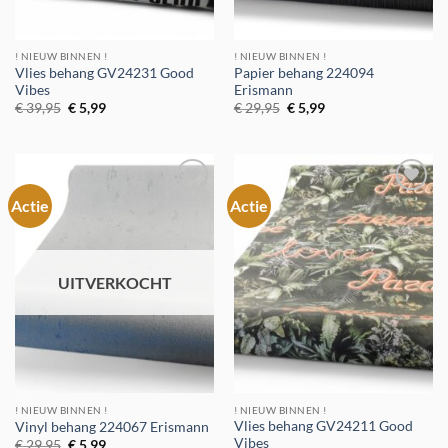
! NIEUW BINNEN !
! NIEUW BINNEN !
Vlies behang GV24231 Good
Papier behang 224094
Vibes
Erismann
Oorspronkelijke
Huidige
Oorspronkelijke
Huidige
€
39,95
€
5,99
€
29,95
€
5,99
prijs
prijs
prijs
prijs
was:
is:
was:
is:
€ 39,95.
€ 5,99.
€ 29,95.
€ 5,99.
Actie
Actie
Toevoegen
Toevoegen
aan
aan
verlanglijst
verlanglijst
UITVERKOCHT
! NIEUW BINNEN !
! NIEUW BINNEN !
Vlies behang GV24211 Good
Vinyl behang 224067 Erismann
Vibes
Oorspronkelijke
Huidige
€
29,95
€
5,99