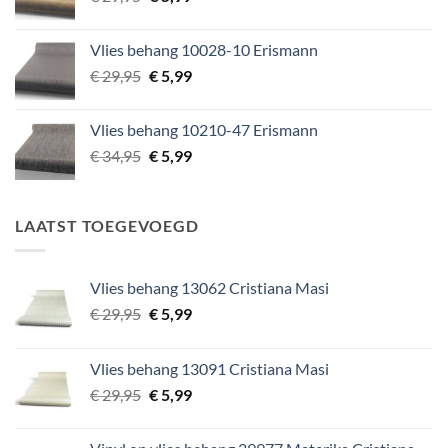
prijs
prijs
was:
is:
Vlies behang 10028-10 Erismann
€ 29,95.
€ 5,99.
Oorspronkelijke
Huidige
€
29,95
€
5,99
prijs
prijs
was:
is:
Vlies behang 10210-47 Erismann
€ 29,95.
€ 5,99.
Oorspronkelijke
Huidige
€
34,95
€
5,99
prijs
prijs
was:
is:
€ 34,95.
€ 5,99.
LAATST TOEGEVOEGD
Vlies behang 13062 Cristiana Masi
Oorspronkelijke
Huidige
€
29,95
€
5,99
prijs
prijs
was:
is:
Vlies behang 13091 Cristiana Masi
€ 29,95.
€ 5,99.
Oorspronkelijke
Huidige
€
29,95
€
5,99
prijs
prijs
was:
is: