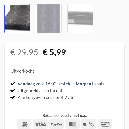
Oorspronkelijke
Huidige
€
29,95
€
5,99
prijs
prijs
was:
is:
Uitverkocht
€ 29,95.
€ 5,99.
Vandaag
voor 16.00 besteld =
Morgen
in huis
!
Uitgebreid
assortiment
Klanten geven ons een
4.7 / 5
Betaal eenvoudig met o.a.:
IDeal
Visa
PayPal
MasterCard
Apple
Banconta