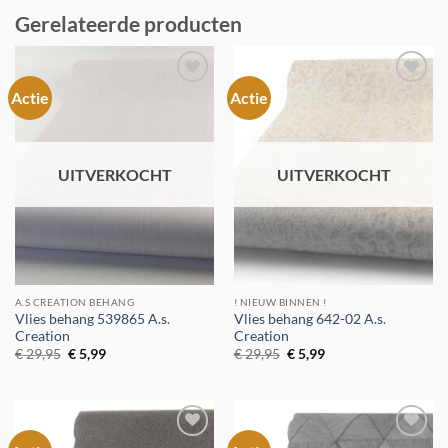
Gerelateerde producten
Actie
Actie
Toevoegen
Toevoegen
aan
aan
verlanglijst
verlanglijst
UITVERKOCHT
UITVERKOCHT
A.S CREATION BEHANG
! NIEUW BINNEN !
Vlies behang 539865 A.s.
Vlies behang 642-02 A.s.
Creation
Creation
Oorspronkelijke
Huidige
Oorspronkelijke
Huidige
€
29,95
€
5,99
€
29,95
€
5,99
prijs
prijs
prijs
prijs
was:
is:
was:
is:
€ 29,95.
€ 5,99.
€ 29,95.
€ 5,99.