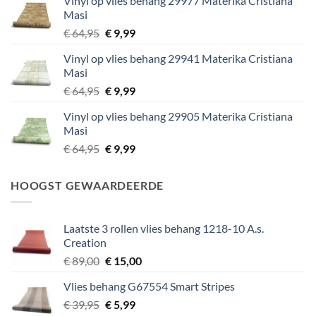
Vinyl op vlies behang 29977 Materika Cristiana
€ 29,95.
€ 5,99.
Masi
Oorspronkelijke
Huidige
€
64,95
€
9,99
prijs
prijs
Vinyl op vlies behang 29941 Materika Cristiana
was:
is:
Masi
€ 64,95.
€ 9,99.
Oorspronkelijke
Huidige
€
64,95
€
9,99
prijs
prijs
Vinyl op vlies behang 29905 Materika Cristiana
was:
is:
Masi
€ 64,95.
€ 9,99.
Oorspronkelijke
Huidige
€
64,95
€
9,99
prijs
prijs
was:
is:
HOOGST GEWAARDEERDE
€ 64,95.
€ 9,99.
Laatste 3 rollen vlies behang 1218-10 A.s.
Creation
Oorspronkelijke
Huidige
€
89,00
€
15,00
prijs
prijs
Vlies behang G67554 Smart Stripes
was:
is:
Oorspronkelijke
Huidige
€
39,95
€ 89,00.
€
5,99
€ 15,00.