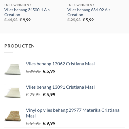
! NIEUW BINNEN !
! NIEUW BINNEN !
Vlies behang 34500-1 A.s.
Vlies behang 634-02 A.s.
Creation
Creation
Oorspronkelijke
Huidige
Oorspronkelijke
Huidige
€
44,95
€
9,99
€
29,95
€
5,99
prijs
prijs
prijs
prijs
was:
is:
was:
is:
€ 44,95.
€ 9,99.
€ 29,95.
€ 5,99.
PRODUCTEN
Vlies behang 13062 Cristiana Masi
Oorspronkelijke
Huidige
€
29,95
€
5,99
prijs
prijs
was:
is:
Vlies behang 13091 Cristiana Masi
€ 29,95.
€ 5,99.
Oorspronkelijke
Huidige
€
29,95
€
5,99
prijs
prijs
was:
is:
Vinyl op vlies behang 29977 Materika Cristiana
€ 29,95.
€ 5,99.
Masi
Oorspronkelijke
Huidige
€
64,95
€
9,99
prijs
prijs