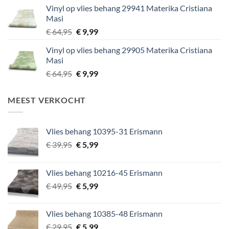
Vinyl op vlies behang 29941 Materika Cristiana
was:
is:
Masi
€ 64,95.
€ 9,99.
Oorspronkelijke
Huidige
€
64,95
€
9,99
prijs
prijs
Vinyl op vlies behang 29905 Materika Cristiana
was:
is:
Masi
€ 64,95.
€ 9,99.
Oorspronkelijke
Huidige
€
64,95
€
9,99
prijs
prijs
was:
is:
MEEST VERKOCHT
€ 64,95.
€ 9,99.
Vlies behang 10395-31 Erismann
Oorspronkelijke
Huidige
€
39,95
€
5,99
prijs
prijs
was:
is:
Vlies behang 10216-45 Erismann
€ 39,95.
€ 5,99.
Oorspronkelijke
Huidige
€
49,95
€
5,99
prijs
prijs
was:
is:
Vlies behang 10385-48 Erismann
€ 49,95.
€ 5,99.
Oorspronkelijke
Huidige
€
29,95
€
5,99