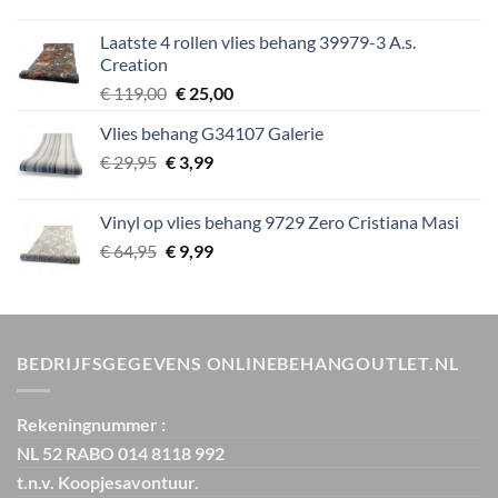
prijs
prijs
was:
is:
Laatste 4 rollen vlies behang 39979-3 A.s.
€ 39,95.
€ 5,99.
Creation
Oorspronkelijke
Huidige
€
119,00
€
25,00
prijs
prijs
Vlies behang G34107 Galerie
was:
is:
Oorspronkelijke
Huidige
€
29,95
€
€ 119,00.
3,99
€ 25,00.
prijs
prijs
was:
is:
Vinyl op vlies behang 9729 Zero Cristiana Masi
€ 29,95.
€ 3,99.
Oorspronkelijke
Huidige
€
64,95
€
9,99
prijs
prijs
was:
is:
€ 64,95.
€ 9,99.
BEDRIJFSGEGEVENS ONLINEBEHANGOUTLET.NL
Rekeningnummer :
NL 52 RABO 014 8118 992
t.n.v. Koopjesavontuur.