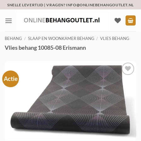
Ga
SNELLE LEVERTIJD | VRAGEN? INFO@ONLINEBEHANGOUTLET.NL
naar
inhoud
BEHANG
/
SLAAP EN WOONKAMER BEHANG
/
VLIES BEHANG
Vlies behang 10085-08 Erismann
Actie
Toevoegen
aan
verlanglijst