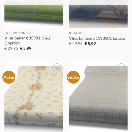
! NIEUW BINNEN !
BEHANG
Vlies behang 35981-3 A.s.
Vlies behang 51193101 Lutece
Creation
Oorspronkelijke
Huidige
€
29,95
€
5,99
prijs
prijs
Oorspronkelijke
Huidige
€
29,95
€
5,99
was:
is:
prijs
prijs
€ 29,95.
€ 5,99.
was:
is:
€ 29,95.
€ 5,99.
Actie
Actie
Toevoegen
Toevoegen
aan
aan
verlanglijst
verlanglijst