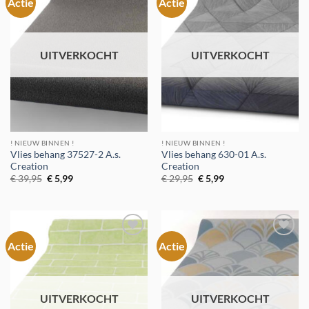
Actie
Actie
Toevoegen
Toevoegen
aan
aan
verlanglijst
verlanglijst
UITVERKOCHT
UITVERKOCHT
! NIEUW BINNEN !
! NIEUW BINNEN !
Vlies behang 37527-2 A.s.
Vlies behang 630-01 A.s.
Creation
Creation
Oorspronkelijke
Huidige
Oorspronkelijke
Huidige
€
39,95
€
5,99
€
29,95
€
5,99
prijs
prijs
prijs
prijs
was:
is:
was:
is:
€ 39,95.
€ 5,99.
€ 29,95.
€ 5,99.
Actie
Actie
Toevoegen
Toevoegen
aan
aan
verlanglijst
verlanglijst
UITVERKOCHT
UITVERKOCHT