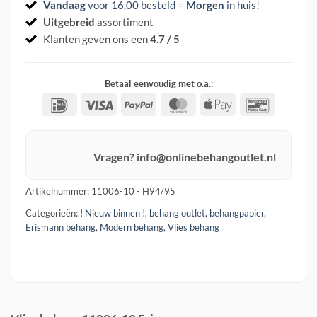
Vandaag
voor 16.00 besteld =
Morgen
in huis
!
Uitgebreid
assortiment
Klanten geven ons een
4.7 / 5
Betaal eenvoudig met o.a.:
IDeal
Visa
PayPal
MasterCard
Apple
Banconta
Pay
Vragen? info@onlinebehangoutlet.nl
Artikelnummer:
11006-10 - H94/95
Categorieën:
! Nieuw binnen !
,
behang outlet
,
behangpapier
,
Erismann behang
,
Modern behang
,
Vlies behang