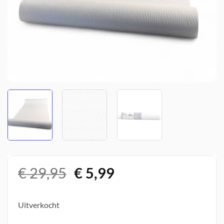
Oorspronkelijke
Huidige
€
29,95
€
5,99
prijs
prijs
was:
is:
Uitverkocht
€ 29,95.
€ 5,99.