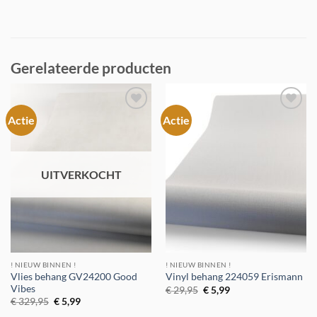
Gerelateerde producten
Actie
Actie
Toevoegen
Toevoegen
aan
aan
verlanglijst
verlanglijst
UITVERKOCHT
! NIEUW BINNEN !
! NIEUW BINNEN !
Vlies behang GV24200 Good
Vinyl behang 224059 Erismann
Vibes
Oorspronkelijke
Huidige
€
29,95
€
5,99
prijs
prijs
Oorspronkelijke
Huidige
€
329,95
€
5,99
was:
is:
prijs
prijs
€ 29,95.
€ 5,99.