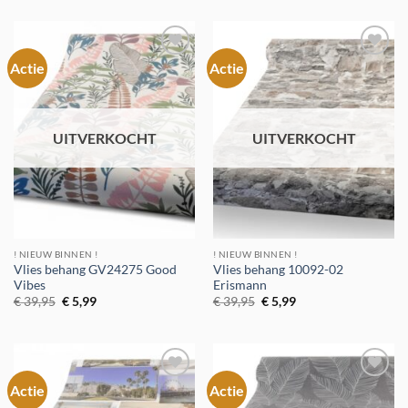
was:
is:
€ 329,95.
€ 5,99.
Actie
Actie
Toevoegen
Toevoegen
aan
aan
verlanglijst
verlanglijst
UITVERKOCHT
UITVERKOCHT
! NIEUW BINNEN !
! NIEUW BINNEN !
Vlies behang GV24275 Good
Vlies behang 10092-02
Vibes
Erismann
Oorspronkelijke
Huidige
Oorspronkelijke
Huidige
€
39,95
€
5,99
€
39,95
€
5,99
prijs
prijs
prijs
prijs
was:
is:
was:
is:
€ 39,95.
€ 5,99.
€ 39,95.
€ 5,99.
Actie
Actie
Toevoegen
Toevoegen
aan
aan