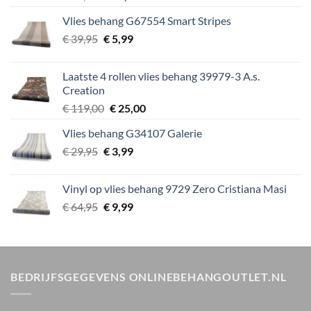
prijs
prijs
Vlies behang G67554 Smart Stripes
was:
is:
Oorspronkelijke
Huidige
€
39,95
€ 89,00.
€
5,99
€ 15,00.
prijs
prijs
was:
is:
Laatste 4 rollen vlies behang 39979-3 A.s.
€ 39,95.
€ 5,99.
Creation
Oorspronkelijke
Huidige
€
119,00
€
25,00
prijs
prijs
Vlies behang G34107 Galerie
was:
is:
Oorspronkelijke
Huidige
€
29,95
€
€ 119,00.
3,99
€ 25,00.
prijs
prijs
was:
is:
Vinyl op vlies behang 9729 Zero Cristiana Masi
€ 29,95.
€ 3,99.
Oorspronkelijke
Huidige
€
64,95
€
9,99
prijs
prijs
was:
is:
€ 64,95.
€ 9,99.
BEDRIJFSGEGEVENS ONLINEBEHANGOUTLET.NL