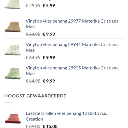
Oorspronkelijke
Huidige
€
29,95
€
5,99
prijs
prijs
was:
is:
Vinyl op vlies behang 29977 Materika Cristiana
€ 29,95.
€ 5,99.
Masi
Oorspronkelijke
Huidige
€
64,95
€
9,99
prijs
prijs
Vinyl op vlies behang 29941 Materika Cristiana
was:
is:
Masi
€ 64,95.
€ 9,99.
Oorspronkelijke
Huidige
€
64,95
€
9,99
prijs
prijs
Vinyl op vlies behang 29905 Materika Cristiana
was:
is:
Masi
€ 64,95.
€ 9,99.
Oorspronkelijke
Huidige
€
64,95
€
9,99
prijs
prijs
was:
is:
HOOGST GEWAARDEERDE
€ 64,95.
€ 9,99.
Laatste 3 rollen vlies behang 1218-10 A.s.
Creation
Oorspronkelijke
Huidige
€
89,00
€
15,00