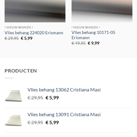
! NIEUW BINNEN !
! NIEUW BINNEN !
Vlies behang 10171-05
Vlies behang 224020 Erismann
Erismann
Oorspronkelijke
Huidige
€
29,95
€
5,99
prijs
prijs
Oorspronkelijke
Huidige
€
49,95
€
9,99
was:
is:
prijs
prijs
€ 29,95.
€ 5,99.
was:
is:
€ 49,95.
€ 9,99.
PRODUCTEN
Vlies behang 13062 Cristiana Masi
Oorspronkelijke
Huidige
€
29,95
€
5,99
prijs
prijs
was:
is:
Vlies behang 13091 Cristiana Masi
€ 29,95.
€ 5,99.
Oorspronkelijke
Huidige
€
29,95
€
5,99
prijs
prijs
was:
is: