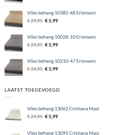
prijs
prijs
was:
is:
Vlies behang 10385-48 Erismann
€ 49,95.
€ 5,99.
Oorspronkelijke
Huidige
€
29,95
€
5,99
prijs
prijs
was:
is:
Vlies behang 10028-10 Erismann
€ 29,95.
€ 5,99.
Oorspronkelijke
Huidige
€
29,95
€
5,99
prijs
prijs
was:
is:
Vlies behang 10210-47 Erismann
€ 29,95.
€ 5,99.
Oorspronkelijke
Huidige
€
34,95
€
5,99
prijs
prijs
was:
is:
€ 34,95.
€ 5,99.
LAATST TOEGEVOEGD
Vlies behang 13062 Cristiana Masi
Oorspronkelijke
Huidige
€
29,95
€
5,99
prijs
prijs
was:
is:
Vlies behang 13091 Cristiana Masi
€ 29,95.
€ 5,99.