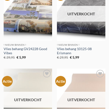
verlanglijst
verlanglijst
UITVERKOCHT
! NIEUW BINNEN !
! NIEUW BINNEN !
Vlies behang GV24228 Good
Vlies behang 10125-08
Vibes
Erismann
Oorspronkelijke
Huidige
Oorspronkelijke
Huidige
€
39,95
€
5,99
€
29,95
€
5,99
prijs
prijs
prijs
prijs
was:
is:
was:
is:
€ 39,95.
€ 5,99.
€ 29,95.
€ 5,99.
Actie
Actie
Toevoegen
Toevoegen
aan
aan
verlanglijst
verlanglijst
UITVERKOCHT
UITVERKOCHT