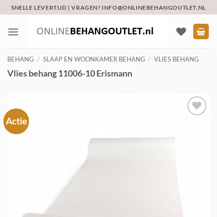
Ga
SNELLE LEVERTIJD | VRAGEN? INFO@ONLINEBEHANGOUTLET.NL
naar
inhoud
BEHANG
/
SLAAP EN WOONKAMER BEHANG
/
VLIES BEHANG
Vlies behang 11006-10 Erismann
Actie
Toevoegen
aan
verlanglijst