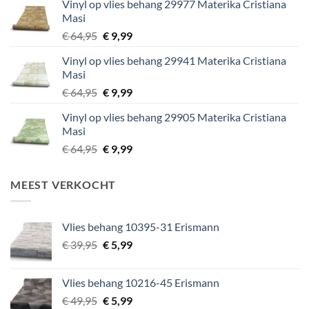
Vinyl op vlies behang 29977 Materika Cristiana
€ 29,95.
€ 5,99.
Masi
Oorspronkelijke
Huidige
€
64,95
€
9,99
prijs
prijs
Vinyl op vlies behang 29941 Materika Cristiana
was:
is:
Masi
€ 64,95.
€ 9,99.
Oorspronkelijke
Huidige
€
64,95
€
9,99
prijs
prijs
Vinyl op vlies behang 29905 Materika Cristiana
was:
is:
Masi
€ 64,95.
€ 9,99.
Oorspronkelijke
Huidige
€
64,95
€
9,99
prijs
prijs
was:
is:
MEEST VERKOCHT
€ 64,95.
€ 9,99.
Vlies behang 10395-31 Erismann
Oorspronkelijke
Huidige
€
39,95
€
5,99
prijs
prijs
was:
is:
Vlies behang 10216-45 Erismann
€ 39,95.
€ 5,99.
Oorspronkelijke
Huidige
€
49,95
€
5,99